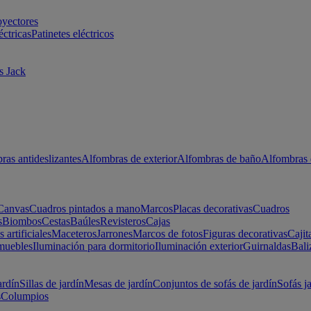
oyectores
éctricas
Patinetes eléctricos
s Jack
ras antideslizantes
Alfombras de exterior
Alfombras de baño
Alfombras 
Canvas
Cuadros pintados a mano
Marcos
Placas decorativas
Cuadros
s
Biombos
Cestas
Baúles
Revisteros
Cajas
s artificiales
Maceteros
Jarrones
Marcos de fotos
Figuras decorativas
Cajit
muebles
Iluminación para dormitorio
Iluminación exterior
Guirnaldas
Bali
ardín
Sillas de jardín
Mesas de jardín
Conjuntos de sofás de jardín
Sofás j
s
Columpios