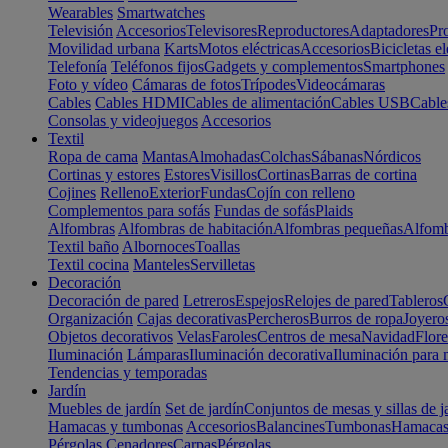
Wearables
Smartwatches
Televisión
Accesorios
Televisores
Reproductores
Adaptadores
Pr
Movilidad urbana
Karts
Motos eléctricas
Accesorios
Bicicletas el
Telefonía
Teléfonos fijos
Gadgets y complementos
Smartphones
Foto y vídeo
Cámaras de fotos
Trípodes
Videocámaras
Cables
Cables HDMI
Cables de alimentación
Cables USB
Cable
Consolas y videojuegos
Accesorios
Textil
Ropa de cama
Mantas
Almohadas
Colchas
Sábanas
Nórdicos
Cortinas y estores
Estores
Visillos
Cortinas
Barras de cortina
Cojines
Relleno
Exterior
Fundas
Cojín con relleno
Complementos para sofás
Fundas de sofás
Plaids
Alfombras
Alfombras de habitación
Alfombras pequeñas
Alfomb
Textil baño
Albornoces
Toallas
Textil cocina
Manteles
Servilletas
Decoración
Decoración de pared
Letreros
Espejos
Relojes de pared
Tableros
Organización
Cajas decorativas
Percheros
Burros de ropa
Joyero
Objetos decorativos
Velas
Faroles
Centros de mesa
Navidad
Flore
Iluminación
Lámparas
Iluminación decorativa
Iluminación para 
Tendencias y temporadas
Jardín
Muebles de jardín
Set de jardín
Conjuntos de mesas y sillas de j
Hamacas y tumbonas
Accesorios
Balancines
Tumbonas
Hamaca
Pérgolas
Cenadores
Carpas
Pérgolas