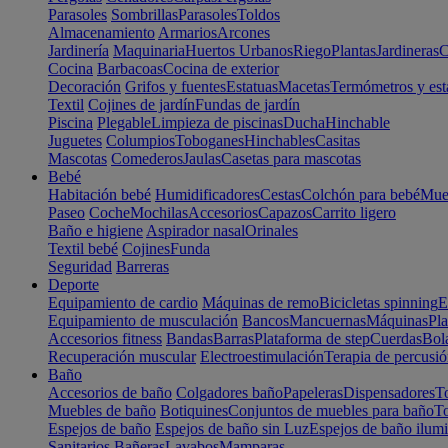
Parasoles
Sombrillas
Parasoles
Toldos
Almacenamiento
Armarios
Arcones
Jardinería
Maquinaria
Huertos Urbanos
Riego
Plantas
Jardineras
C
Cocina
Barbacoas
Cocina de exterior
Decoración
Grifos y fuentes
Estatuas
Macetas
Termómetros y est
Textil
Cojines de jardín
Fundas de jardín
Piscina
Plegable
Limpieza de piscinas
Ducha
Hinchable
Juguetes
Columpios
Toboganes
Hinchables
Casitas
Mascotas
Comederos
Jaulas
Casetas para mascotas
Bebé
Habitación bebé
Humidificadores
Cestas
Colchón para bebé
Mueb
Paseo
Coche
Mochilas
Accesorios
Capazos
Carrito ligero
Baño e higiene
Aspirador nasal
Orinales
Textil bebé
Cojines
Funda
Seguridad
Barreras
Deporte
Equipamiento de cardio
Máquinas de remo
Bicicletas spinning
E
Equipamiento de musculación
Bancos
Mancuernas
Máquinas
Pla
Accesorios fitness
Bandas
Barras
Plataforma de step
Cuerdas
Bola
Recuperación muscular
Electroestimulación
Terapia de percusi
Baño
Accesorios de baño
Colgadores baño
Papeleras
Dispensadores
To
Muebles de baño
Botiquines
Conjuntos de muebles para baño
To
Espejos de baño
Espejos de baño sin Luz
Espejos de baño ilum
Sanitarios
Bañeras
Lavabos
Mamparas