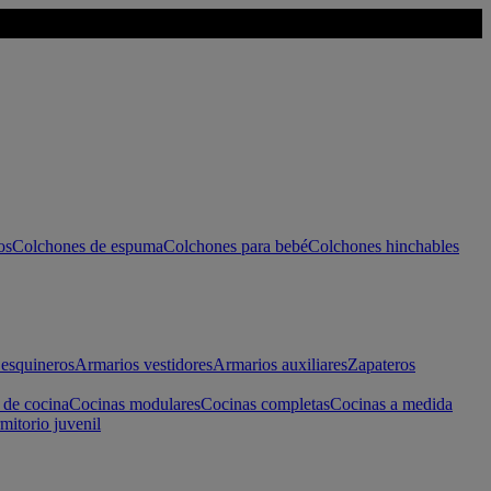
os
Colchones de espuma
Colchones para bebé
Colchones hinchables
esquineros
Armarios vestidores
Armarios auxiliares
Zapateros
 de cocina
Cocinas modulares
Cocinas completas
Cocinas a medida
mitorio juvenil