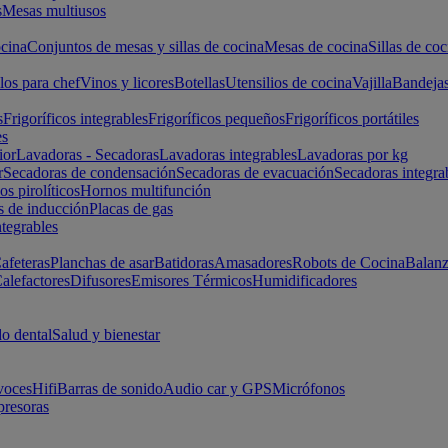
s
Mesas multiusos
cina
Conjuntos de mesas y sillas de cocina
Mesas de cocina
Sillas de coc
los para chef
Vinos y licores
Botellas
Utensilios de cocina
Vajilla
Bandeja
s
Frigoríficos integrables
Frigoríficos pequeños
Frigoríficos portátiles
es
ior
Lavadoras - Secadoras
Lavadoras integrables
Lavadoras por kg
r
Secadoras de condensación
Secadoras de evacuación
Secadoras integra
s pirolíticos
Hornos multifunción
s de inducción
Placas de gas
ntegrables
afeteras
Planchas de asar
Batidoras
Amasadores
Robots de Cocina
Balanz
alefactores
Difusores
Emisores Térmicos
Humidificadores
o dental
Salud y bienestar
voces
Hifi
Barras de sonido
Audio car y GPS
Micrófonos
presoras