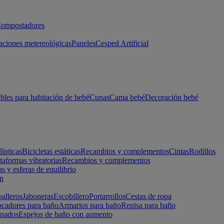
ompostadores
aciones metereológicas
Paneles
Cesped Artificial
les para habitación de bebé
Cunas
Cama bebé
Decoración bebé
lípticas
Bicicletas estáticas
Recambios y complementos
Cintas
Rodillos
taformas vibratorias
Recambios y complementos
s y esferas de equilibrio
ón
alleros
Jaboneras
Escobillero
Portarrollos
Cestas de ropa
cadores para baño
Armarios para baño
Repisa para baño
inados
Espejos de baño con aumento