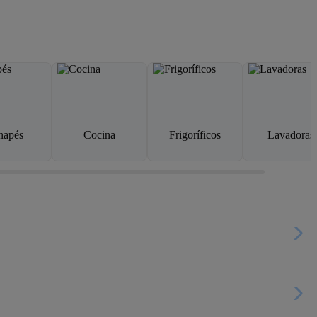
napés
Cocina
Frigoríficos
Lavadoras