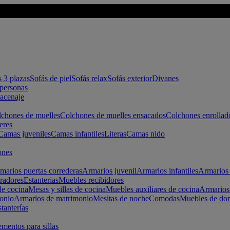
s 3 plazas
Sofás de piel
Sofás relax
Sofás exterior
Divanes
apersonas
macenaje
chones de muelles
Colchones de muelles ensacados
Colchones enrollad
eres
Camas juveniles
Camas infantiles
Literas
Camas nido
ones
marios puertas correderas
Armarios juvenil
Armarios infantiles
Armarios 
radores
Estanterias
Muebles recibidores
e cocina
Mesas y sillas de cocina
Muebles auxiliares de cocina
Armarios
onio
Armarios de matrimonio
Mesitas de noche
Comodas
Muebles de dor
tanterías
entos para sillas