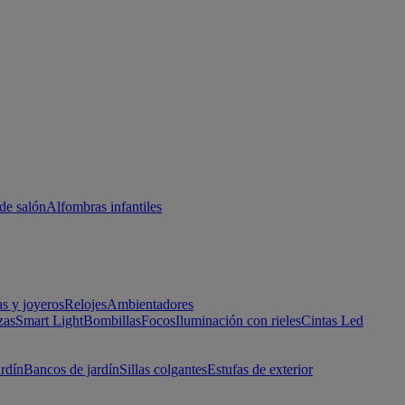
de salón
Alfombras infantiles
as y joyeros
Relojes
Ambientadores
zas
Smart Light
Bombillas
Focos
Iluminación con rieles
Cintas Led
ardín
Bancos de jardín
Sillas colgantes
Estufas de exterior