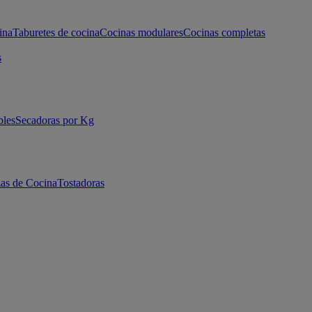
ina
Taburetes de cocina
Cocinas modulares
Cocinas completas
s
bles
Secadoras por Kg
as de Cocina
Tostadoras