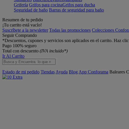
Grifería
Grifos para cocina
Grifos para ducha
Seguridad de baño
Barras de seguridad para baño
Resumen de tu pedido
¡Tu carrito está vacío!
Suscríbete a la newsletter
Todas las promociones
Colecciones Confo
Seguir Comprando
*Descuentos, cupones y servicios son aplicados en el carrito. Haz cli
Pago 100% seguro
Total con descuento
(IVA incluido*)
Ir Al Carrito
Estado de mi pedido
Tiendas
Ayuda
Blog
App Conforama
Baleares
C