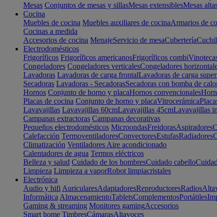
Mesas
Conjuntos de mesas y sillas
Mesas extensibles
Mesas alta
Cocina
Muebles de cocina
Muebles auxiliares de cocina
Armarios de co
Cocinas a medida
Accesorios de cocina
Menaje
Servicio de mesa
Cubertería
Cuchil
Electrodomésticos
Frigoríficos
Frigoríficos americanos
Frigoríficos combi
Vinoteca
Congeladores
Congeladores verticales
Congeladores horizontal
Lavadoras
Lavadoras de carga frontal
Lavadoras de carga super
Secadoras
Lavadoras - Secadoras
Secadoras con bomba de calo
Hornos
Conjunto de horno y placa
Hornos convencionales
Horno
Placas de cocina
Conjunto de horno y placa
Vitrocerámica
Placa
Lavavajillas
Lavavajillas 60cm
Lavavajillas 45cm
Lavavajillas i
Campanas extractoras
Campanas decorativas
Pequeños electrodomésticos
Microondas
Freidoras
Aspiradores
C
Calefacción
Termoventiladores
Convectores
Estufas
Radiadores
C
Climatización
Ventiladores
Aire acondicionado
Calentadores de agua
Termos eléctricos
Belleza y salud
Cuidado de los hombres
Cuidado cabello
Cuidad
Limpieza
Limpieza a vapor
Robot limpiacristales
Electrónica
Audio y hifi
Auriculares
Adaptadores
Reproductores
Radios
Alta
Informática
Almacenamiento
Tablets
Complementos
Portátiles
Im
Gaming & streaming
Monitores gaming
Accesorios
Smart home
Timbres
Cámaras
Altavoces