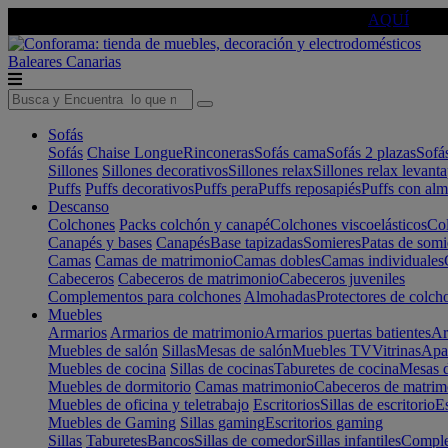
🔵Cambia tu electro con
-10% EXTRA
de descuento ☑️
AQUÍ
Baleares
Canarias
Sofás
Sofás
Chaise Longue
Rinconeras
Sofás cama
Sofás 2 plazas
Sofá
Sillones
Sillones decorativos
Sillones relax
Sillones relax levant
Puffs
Puffs decorativos
Puffs pera
Puffs reposapiés
Puffs con al
Descanso
Colchones
Packs colchón y canapé
Colchones viscoelásticos
Col
Canapés y bases
Canapés
Base tapizadas
Somieres
Patas de somi
Camas
Camas de matrimonio
Camas dobles
Camas individuales
Cabeceros
Cabeceros de matrimonio
Cabeceros juveniles
Complementos para colchones
Almohadas
Protectores de colch
Muebles
Armarios
Armarios de matrimonio
Armarios puertas batientes
Ar
Muebles de salón
Sillas
Mesas de salón
Muebles TV
Vitrinas
Apa
Muebles de cocina
Sillas de cocinas
Taburetes de cocina
Mesas d
Muebles de dormitorio
Camas matrimonio
Cabeceros de matrim
Muebles de oficina y teletrabajo
Escritorios
Sillas de escritorio
Es
Muebles de Gaming
Sillas gaming
Escritorios gaming
Sillas
Taburetes
Bancos
Sillas de comedor
Sillas infantiles
Complem