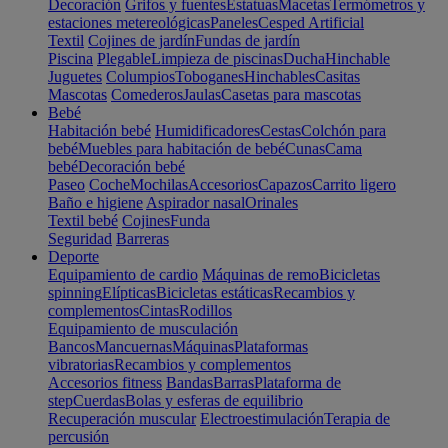
Decoración
Grifos y fuentes
Estatuas
Macetas
Termómetros y
estaciones metereológicas
Paneles
Cesped Artificial
Textil
Cojines de jardín
Fundas de jardín
Piscina
Plegable
Limpieza de piscinas
Ducha
Hinchable
Juguetes
Columpios
Toboganes
Hinchables
Casitas
Mascotas
Comederos
Jaulas
Casetas para mascotas
Bebé
Habitación bebé
Humidificadores
Cestas
Colchón para
bebé
Muebles para habitación de bebé
Cunas
Cama
bebé
Decoración bebé
Paseo
Coche
Mochilas
Accesorios
Capazos
Carrito ligero
Baño e higiene
Aspirador nasal
Orinales
Textil bebé
Cojines
Funda
Seguridad
Barreras
Deporte
Equipamiento de cardio
Máquinas de remo
Bicicletas
spinning
Elípticas
Bicicletas estáticas
Recambios y
complementos
Cintas
Rodillos
Equipamiento de musculación
Bancos
Mancuernas
Máquinas
Plataformas
vibratorias
Recambios y complementos
Accesorios fitness
Bandas
Barras
Plataforma de
step
Cuerdas
Bolas y esferas de equilibrio
Recuperación muscular
Electroestimulación
Terapia de
percusión