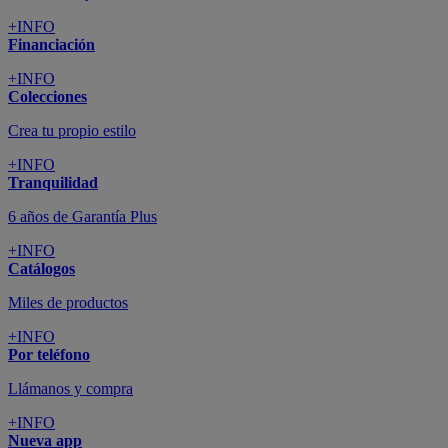
+INFO
Financiación
+INFO
Colecciones
Crea tu propio estilo
+INFO
Tranquilidad
6 años de Garantía Plus
+INFO
Catálogos
Miles de productos
+INFO
Por teléfono
Llámanos y compra
+INFO
Nueva app