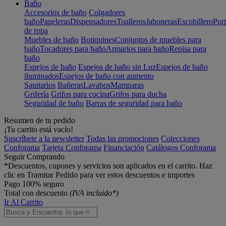
Baño
Accesorios de baño
Colgadores
baño
Papeleras
Dispensadores
Toalleros
Jaboneras
Escobillero
Port
de ropa
Muebles de baño
Botiquines
Conjuntos de muebles para
baño
Tocadores para baño
Armarios para baño
Repisa para
baño
Espejos de baño
Espejos de baño sin Luz
Espejos de baño
iluminados
Espejos de baño con aumento
Sanitarios
Bañeras
Lavabos
Mamparas
Grifería
Grifos para cocina
Grifos para ducha
Seguridad de baño
Barras de seguridad para baño
Resumen de tu pedido
¡Tu carrito está vacío!
Suscríbete a la newsletter
Todas las promociones
Colecciones
Conforama
Tarjeta Conforama
Financiación
Catálogos Conforama
Seguir Comprando
*Descuentos, cupones y servicios son aplicados en el carrito. Haz
clic en Tramitar Pedido para ver estos descuentos e importes
Pago 100% seguro
Total con descuento
(IVA incluido*)
Ir Al Carrito