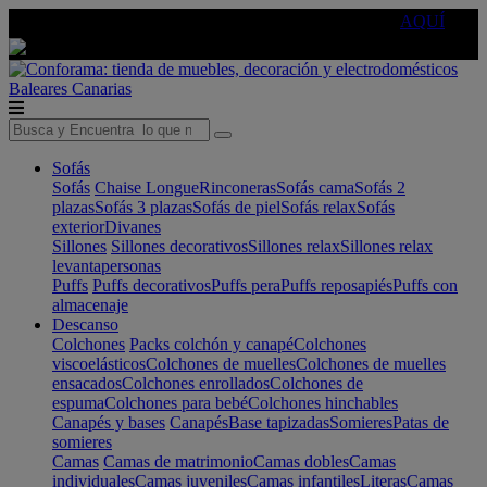
🔵Cambia tu electro con
-10% EXTRA
de descuento ☑️
AQUÍ
Baleares
Canarias
Sofás
Sofás
Chaise Longue
Rinconeras
Sofás cama
Sofás 2
plazas
Sofás 3 plazas
Sofás de piel
Sofás relax
Sofás
exterior
Divanes
Sillones
Sillones decorativos
Sillones relax
Sillones relax
levantapersonas
Puffs
Puffs decorativos
Puffs pera
Puffs reposapiés
Puffs con
almacenaje
Descanso
Colchones
Packs colchón y canapé
Colchones
viscoelásticos
Colchones de muelles
Colchones de muelles
ensacados
Colchones enrollados
Colchones de
espuma
Colchones para bebé
Colchones hinchables
Canapés y bases
Canapés
Base tapizadas
Somieres
Patas de
somieres
Camas
Camas de matrimonio
Camas dobles
Camas
individuales
Camas juveniles
Camas infantiles
Literas
Camas