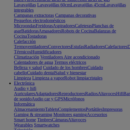
Lavavajillas
Lavavajillas 60cm
Lavavajillas 45cm
Lavavajillas
integrables
Campanas extractoras
Campanas decorativas
Pequeños electrodomésticos
Microondas
Freidoras
Aspiradores
Cafeteras
Planchas de
asar
Batidoras
Amasadores
Robots de Cocina
Balanzas de
Cocina
Tostadoras
Calefacción
Termoventiladores
Convectores
Estufas
Radiadores
Calefactores
D
Térmicos
Humidificadores
Climatización
Ventiladores
Aire acondicionado
Calentadores de agua
Termos eléctricos
Belleza y salud
Cuidado de los hombres
Cuidado
cabello
Cuidado dental
Salud y bienestar
Limpieza
Limpieza a vapor
Robot limpiacristales
Electrónica
Audio y hifi
Auriculares
Adaptadores
Reproductores
Radios
Altavoces
Hifi
Bar
de sonido
Audio car y GPS
Micrófonos
Informática
Almacenamiento
Tablets
Complementos
Portátiles
Impresoras
Gaming & streaming
Monitores gaming
Accesorios
Smart home
Timbres
Cámaras
Altavoces
Wearables
Smartwatches