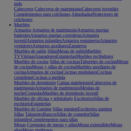
nido
Cabeceros
Cabeceros de matrimonio
Cabeceros juveniles
Complementos para colchones
Almohadas
Protectores de
colchones
Muebles
Armarios
Armarios de matrimonio
Armarios puertas
batientes
Armarios puertas correderas
Armarios
juvenil
Armarios infantiles
Armarios esquineros
Armarios
vestidores
Armarios auxiliares
Zapateros
Muebles de salón
Sillas
Mesas de salón
Muebles
TV
Vitrinas
Aparadores
Estanterias
Muebles recibidores
Muebles de cocina
Sillas de cocinas
Taburetes de cocina
Mesas
de cocina
Mesas y sillas de cocina
Muebles auxiliares de
cocina
Armarios de cocina
Cocinas modulares
Cocinas
completas
Cocinas a medida
Muebles de dormitorio
Camas matrimonio
Cabeceros de
matrimonio
Armarios de matrimonio
Mesitas de
noche
Comodas
Muebles de dormitorio juvenil
Muebles de oficina y teletrabajo
Escritorios
Sillas de
escritorio
Estanterías
Muebles de Gaming
Sillas gaming
Escritorios gaming
Sillas
Taburetes
Bancos
Sillas de comedor
Sillas
infantiles
Complementos para sillas
Mesas
Conjuntos de mesas y sillas
Mesas extensibles
Mesas
altas
Mesas multiusos