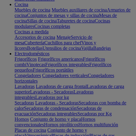
Cocina
Muebles de cocina
Muebles auxiliares de cocina
Armarios de
cocina
Conjuntos de mesas y sillas de cocina
Mesas de
cocina
Sillas de cocina
Taburetes de cocina
Cocinas
modulares
Cocinas completas
Cocinas a medida
Accesorios de cocina
Menaje
Servicio de
mesa
Cubertería
Cuchillos para chef
Vinos y
licores
Botellas
Utensilios de cocina
Vajilla
Bandejas
Electrodomésticos
Frigoríficos
Frigoríficos americanos
Frigoríficos
combi
Vinotecas
Frigoríficos integrables
Frigoríficos
pequeños
Frigoríficos portátiles
Congeladores
Congeladores verticales
Congeladores
horizontales
Lavadoras
Lavadoras de carga frontal
Lavadoras de carga
superior
Lavadoras - Secadoras
Lavadoras
integrables
Lavadoras por kg
Secadoras
Lavadoras - Secadoras
Secadoras con bomba de
calor
Secadoras de condensación
Secadoras de
evacuación
Secadoras integrables
Secadoras por Kg
Hornos
Conjunto de horno y placa
Hornos
convencionales
Hornos pirolíticos
Hornos multifunción
Placas de cocina
Conjunto de horno y
placa
Vitrocerámica
Placas de inducción
Placas de gas