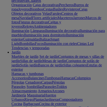
decorativas
Cuadros
Organización
Cajas decorativas
Percheros
Burros de
ropa
Joyeros
Biombos
Cestas
Baúles
Revisteros
Cajas
Objetos decorativos
Velas
Faroles
Centros de
mesa
Navidad
Flores artificiales
Maceteros
Jarrones
Marcos de
fotos
Figuras decorativas
Cajitas y
joyeros
Relojes
Ambientadores
Iluminación
Lámparas
Iluminación decorativa
Iluminación para
muebles
Iluminación para dormitorio
Iluminación
exterior
Guirnaldas
Balizas
Smart
Light
Bombillas
Focos
Iluminación con rieles
Cintas Led
Tendencias y temporadas
Jardín
Muebles de jardín
Set de jardín
Conjuntos de mesas y sillas de
jardín
Sillas de jardín
Mesas de jardín
Conjuntos de sofás de
jardín
Sofás jardín
Bancos de jardín
Sillas colgantes
Estufas de
exterior
Hamacas y tumbonas
Accesorios
Balancines
Tumbonas
Hamacas
Columpios
Pérgolas
Cenadores
Carpas
Pérgolas
Parasoles
Sombrillas
Parasoles
Toldos
Almacenamiento
Armarios
Arcones
Jardinería
Maquinaria
Huertos
Urbanos
Riego
Plantas
Jardineras
Compostadores
Cocina
Barbacoas
Cocina de exterior