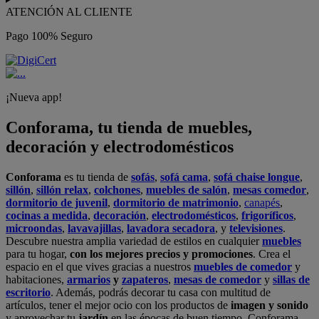
ATENCIÓN AL CLIENTE
Pago 100% Seguro
¡Nueva app!
Conforama, tu tienda de muebles,
decoración y electrodomésticos
Conforama
es tu tienda de
sofás
,
sofá cama
,
sofá chaise longue
,
sillón
,
sillón relax
,
colchones
,
muebles de salón
,
mesas comedor
,
dormitorio de juvenil
,
dormitorio de matrimonio
,
canapés
,
cocinas a medida
,
decoración
,
electrodomésticos
,
frigoríficos
,
microondas
,
lavavajillas
,
lavadora secadora
, y
televisiones
.
Descubre nuestra amplia variedad de estilos en cualquier
muebles
para tu hogar,
con los mejores precios y promociones
. Crea el
espacio en el que vives gracias a nuestros
muebles de comedor
y
habitaciones,
armarios
y
zapateros
,
mesas de comedor
y
sillas de
escritorio
. Además, podrás decorar tu casa con multitud de
artículos, tener el mejor ocio con los productos de
imagen y sonido
y aprovechar tu
jardín
en las épocas de buen tiempo. Conforama