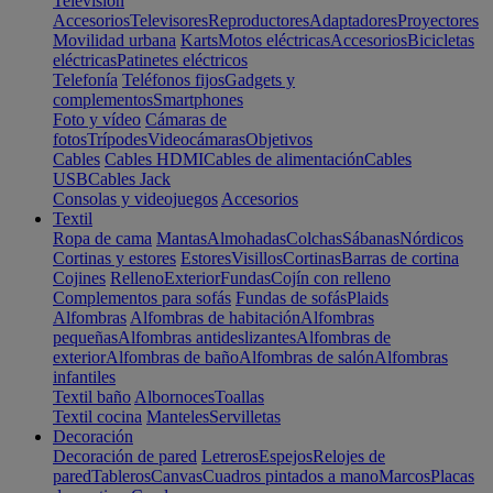
Televisión
Accesorios
Televisores
Reproductores
Adaptadores
Proyectores
Movilidad urbana
Karts
Motos eléctricas
Accesorios
Bicicletas
eléctricas
Patinetes eléctricos
Telefonía
Teléfonos fijos
Gadgets y
complementos
Smartphones
Foto y vídeo
Cámaras de
fotos
Trípodes
Videocámaras
Objetivos
Cables
Cables HDMI
Cables de alimentación
Cables
USB
Cables Jack
Consolas y videojuegos
Accesorios
Textil
Ropa de cama
Mantas
Almohadas
Colchas
Sábanas
Nórdicos
Cortinas y estores
Estores
Visillos
Cortinas
Barras de cortina
Cojines
Relleno
Exterior
Fundas
Cojín con relleno
Complementos para sofás
Fundas de sofás
Plaids
Alfombras
Alfombras de habitación
Alfombras
pequeñas
Alfombras antideslizantes
Alfombras de
exterior
Alfombras de baño
Alfombras de salón
Alfombras
infantiles
Textil baño
Albornoces
Toallas
Textil cocina
Manteles
Servilletas
Decoración
Decoración de pared
Letreros
Espejos
Relojes de
pared
Tableros
Canvas
Cuadros pintados a mano
Marcos
Placas