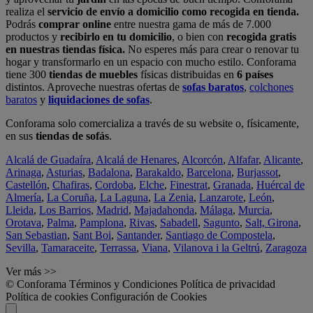
realiza el
servicio de envío a domicilio como recogida en tienda.
Podrás
comprar online
entre nuestra gama de más de 7.000
productos y
recibirlo en tu domicilio
, o bien con
recogida gratis
en nuestras tiendas física.
No esperes más para crear o renovar tu
hogar y transformarlo en un espacio con mucho estilo. Conforama
tiene 300
tiendas de muebles
físicas distribuidas en
6 países
distintos. Aproveche nuestras ofertas de
sofas baratos
,
colchones
baratos
y
liquidaciones de sofas
.
Conforama solo comercializa a través de su website o, físicamente,
en sus
tiendas de sofás
.
Alcalá de Guadaíra
,
Alcalá de Henares
,
Alcorcón
,
Alfafar
,
Alicante
,
Arinaga
,
Asturias
,
Badalona
,
Barakaldo
,
Barcelona
,
Burjassot
,
Castellón
,
Chafiras
,
Cordoba
,
Elche
,
Finestrat
,
Granada
,
Huércal de
Almería
,
La Coruña
,
La Laguna
,
La Zenia
,
Lanzarote
,
León
,
Lleida
,
Los Barrios
,
Madrid
,
Majadahonda
,
Málaga
,
Murcia
,
Orotava
,
Palma
,
Pamplona
,
Rivas
,
Sabadell
,
Sagunto
,
Salt, Girona
,
San Sebastian
,
Sant Boi
,
Santander
,
Santiago de Compostela
,
Sevilla
,
Tamaraceite
,
Terrassa
,
Viana
,
Vilanova i la Geltrú
,
Zaragoza
Ver más >>
© Conforama
Términos y Condiciones
Política de privacidad
Política de cookies
Configuración de Cookies