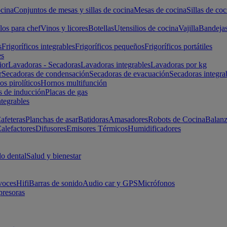
cina
Conjuntos de mesas y sillas de cocina
Mesas de cocina
Sillas de coc
los para chef
Vinos y licores
Botellas
Utensilios de cocina
Vajilla
Bandeja
s
Frigoríficos integrables
Frigoríficos pequeños
Frigoríficos portátiles
es
ior
Lavadoras - Secadoras
Lavadoras integrables
Lavadoras por kg
r
Secadoras de condensación
Secadoras de evacuación
Secadoras integra
s pirolíticos
Hornos multifunción
s de inducción
Placas de gas
ntegrables
afeteras
Planchas de asar
Batidoras
Amasadores
Robots de Cocina
Balanz
alefactores
Difusores
Emisores Térmicos
Humidificadores
o dental
Salud y bienestar
voces
Hifi
Barras de sonido
Audio car y GPS
Micrófonos
presoras