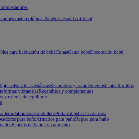
ompostadores
aciones metereológicas
Paneles
Cesped Artificial
les para habitación de bebé
Cunas
Cama bebé
Decoración bebé
lípticas
Bicicletas estáticas
Recambios y complementos
Cintas
Rodillos
taformas vibratorias
Recambios y complementos
s y esferas de equilibrio
ón
alleros
Jaboneras
Escobillero
Portarrollos
Cestas de ropa
cadores para baño
Armarios para baño
Repisa para baño
inados
Espejos de baño con aumento