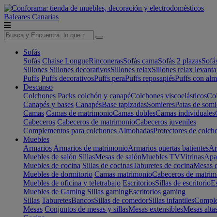
Baleares
Canarias
Sofás
Sofás
Chaise Longue
Rinconeras
Sofás cama
Sofás 2 plazas
Sofá
Sillones
Sillones decorativos
Sillones relax
Sillones relax levant
Puffs
Puffs decorativos
Puffs pera
Puffs reposapiés
Puffs con al
Descanso
Colchones
Packs colchón y canapé
Colchones viscoelásticos
Col
Canapés y bases
Canapés
Base tapizadas
Somieres
Patas de somi
Camas
Camas de matrimonio
Camas dobles
Camas individuales
Cabeceros
Cabeceros de matrimonio
Cabeceros juveniles
Complementos para colchones
Almohadas
Protectores de colch
Muebles
Armarios
Armarios de matrimonio
Armarios puertas batientes
Ar
Muebles de salón
Sillas
Mesas de salón
Muebles TV
Vitrinas
Apa
Muebles de cocina
Sillas de cocinas
Taburetes de cocina
Mesas d
Muebles de dormitorio
Camas matrimonio
Cabeceros de matrim
Muebles de oficina y teletrabajo
Escritorios
Sillas de escritorio
Es
Muebles de Gaming
Sillas gaming
Escritorios gaming
Sillas
Taburetes
Bancos
Sillas de comedor
Sillas infantiles
Complem
Mesas
Conjuntos de mesas y sillas
Mesas extensibles
Mesas alta