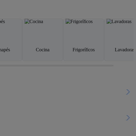
napés
Cocina
Frigoríficos
Lavadoras