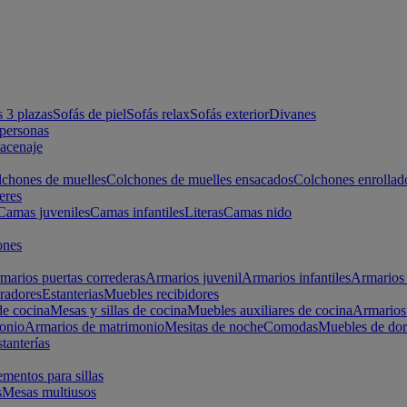
s 3 plazas
Sofás de piel
Sofás relax
Sofás exterior
Divanes
apersonas
macenaje
chones de muelles
Colchones de muelles ensacados
Colchones enrollad
eres
Camas juveniles
Camas infantiles
Literas
Camas nido
ones
marios puertas correderas
Armarios juvenil
Armarios infantiles
Armarios 
radores
Estanterias
Muebles recibidores
e cocina
Mesas y sillas de cocina
Muebles auxiliares de cocina
Armarios
onio
Armarios de matrimonio
Mesitas de noche
Comodas
Muebles de dor
tanterías
entos para sillas
s
Mesas multiusos