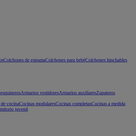
os
Colchones de espuma
Colchones para bebé
Colchones hinchables
esquineros
Armarios vestidores
Armarios auxiliares
Zapateros
 de cocina
Cocinas modulares
Cocinas completas
Cocinas a medida
mitorio juvenil