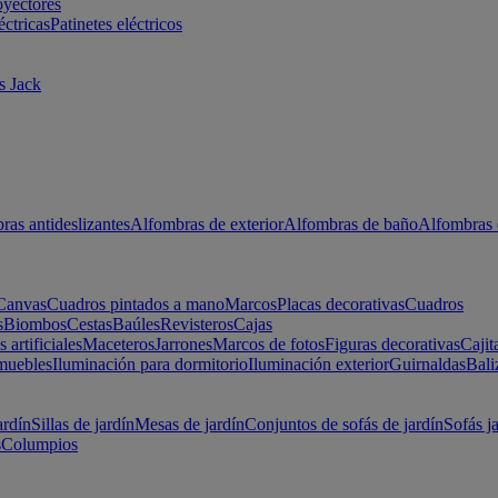
oyectores
éctricas
Patinetes eléctricos
s Jack
ras antideslizantes
Alfombras de exterior
Alfombras de baño
Alfombras 
Canvas
Cuadros pintados a mano
Marcos
Placas decorativas
Cuadros
s
Biombos
Cestas
Baúles
Revisteros
Cajas
s artificiales
Maceteros
Jarrones
Marcos de fotos
Figuras decorativas
Cajit
muebles
Iluminación para dormitorio
Iluminación exterior
Guirnaldas
Bali
ardín
Sillas de jardín
Mesas de jardín
Conjuntos de sofás de jardín
Sofás j
s
Columpios