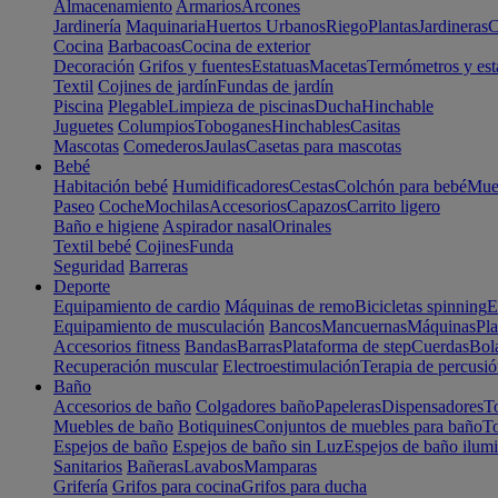
Almacenamiento
Armarios
Arcones
Jardinería
Maquinaria
Huertos Urbanos
Riego
Plantas
Jardineras
C
Cocina
Barbacoas
Cocina de exterior
Decoración
Grifos y fuentes
Estatuas
Macetas
Termómetros y est
Textil
Cojines de jardín
Fundas de jardín
Piscina
Plegable
Limpieza de piscinas
Ducha
Hinchable
Juguetes
Columpios
Toboganes
Hinchables
Casitas
Mascotas
Comederos
Jaulas
Casetas para mascotas
Bebé
Habitación bebé
Humidificadores
Cestas
Colchón para bebé
Mueb
Paseo
Coche
Mochilas
Accesorios
Capazos
Carrito ligero
Baño e higiene
Aspirador nasal
Orinales
Textil bebé
Cojines
Funda
Seguridad
Barreras
Deporte
Equipamiento de cardio
Máquinas de remo
Bicicletas spinning
E
Equipamiento de musculación
Bancos
Mancuernas
Máquinas
Pla
Accesorios fitness
Bandas
Barras
Plataforma de step
Cuerdas
Bola
Recuperación muscular
Electroestimulación
Terapia de percusi
Baño
Accesorios de baño
Colgadores baño
Papeleras
Dispensadores
To
Muebles de baño
Botiquines
Conjuntos de muebles para baño
To
Espejos de baño
Espejos de baño sin Luz
Espejos de baño ilum
Sanitarios
Bañeras
Lavabos
Mamparas
Grifería
Grifos para cocina
Grifos para ducha