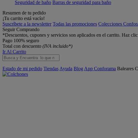
Seguridad de baño
Barras de seguridad para baño
Resumen de tu pedido
¡Tu carrito está vacío!
Suscríbete a la newsletter
Todas las promociones
Colecciones Confo
Seguir Comprando
*Descuentos, cupones y servicios son aplicados en el carrito. Haz cli
Pago 100% seguro
Total con descuento
(IVA incluido*)
Ir Al Carrito
Estado de mi pedido
Tiendas
Ayuda
Blog
App Conforama
Baleares
C