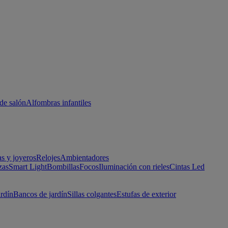
de salón
Alfombras infantiles
as y joyeros
Relojes
Ambientadores
zas
Smart Light
Bombillas
Focos
Iluminación con rieles
Cintas Led
ardín
Bancos de jardín
Sillas colgantes
Estufas de exterior