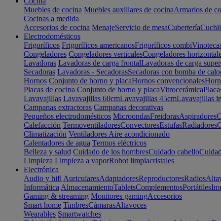
Cocina
Muebles de cocina
Muebles auxiliares de cocina
Armarios de co
Cocinas a medida
Accesorios de cocina
Menaje
Servicio de mesa
Cubertería
Cuchil
Electrodomésticos
Frigoríficos
Frigoríficos americanos
Frigoríficos combi
Vinoteca
Congeladores
Congeladores verticales
Congeladores horizontal
Lavadoras
Lavadoras de carga frontal
Lavadoras de carga super
Secadoras
Lavadoras - Secadoras
Secadoras con bomba de calo
Hornos
Conjunto de horno y placa
Hornos convencionales
Horno
Placas de cocina
Conjunto de horno y placa
Vitrocerámica
Placa
Lavavajillas
Lavavajillas 60cm
Lavavajillas 45cm
Lavavajillas i
Campanas extractoras
Campanas decorativas
Pequeños electrodomésticos
Microondas
Freidoras
Aspiradores
C
Calefacción
Termoventiladores
Convectores
Estufas
Radiadores
C
Climatización
Ventiladores
Aire acondicionado
Calentadores de agua
Termos eléctricos
Belleza y salud
Cuidado de los hombres
Cuidado cabello
Cuidad
Limpieza
Limpieza a vapor
Robot limpiacristales
Electrónica
Audio y hifi
Auriculares
Adaptadores
Reproductores
Radios
Alta
Informática
Almacenamiento
Tablets
Complementos
Portátiles
Im
Gaming & streaming
Monitores gaming
Accesorios
Smart home
Timbres
Cámaras
Altavoces
Wearables
Smartwatches