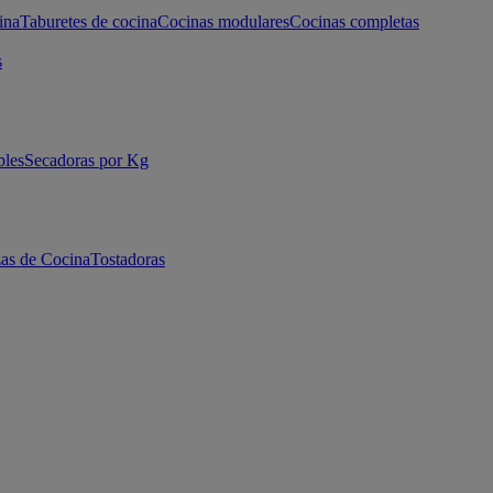
ina
Taburetes de cocina
Cocinas modulares
Cocinas completas
s
bles
Secadoras por Kg
as de Cocina
Tostadoras