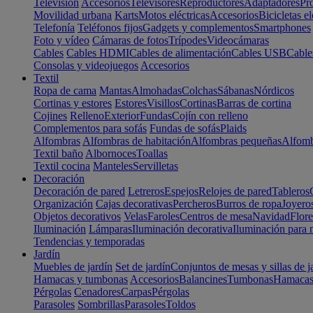
Televisión
Accesorios
Televisores
Reproductores
Adaptadores
Pr
Movilidad urbana
Karts
Motos eléctricas
Accesorios
Bicicletas el
Telefonía
Teléfonos fijos
Gadgets y complementos
Smartphones
Foto y vídeo
Cámaras de fotos
Trípodes
Videocámaras
Cables
Cables HDMI
Cables de alimentación
Cables USB
Cable
Consolas y videojuegos
Accesorios
Textil
Ropa de cama
Mantas
Almohadas
Colchas
Sábanas
Nórdicos
Cortinas y estores
Estores
Visillos
Cortinas
Barras de cortina
Cojines
Relleno
Exterior
Fundas
Cojín con relleno
Complementos para sofás
Fundas de sofás
Plaids
Alfombras
Alfombras de habitación
Alfombras pequeñas
Alfomb
Textil baño
Albornoces
Toallas
Textil cocina
Manteles
Servilletas
Decoración
Decoración de pared
Letreros
Espejos
Relojes de pared
Tableros
Organización
Cajas decorativas
Percheros
Burros de ropa
Joyero
Objetos decorativos
Velas
Faroles
Centros de mesa
Navidad
Flore
Iluminación
Lámparas
Iluminación decorativa
Iluminación para 
Tendencias y temporadas
Jardín
Muebles de jardín
Set de jardín
Conjuntos de mesas y sillas de j
Hamacas y tumbonas
Accesorios
Balancines
Tumbonas
Hamaca
Pérgolas
Cenadores
Carpas
Pérgolas
Parasoles
Sombrillas
Parasoles
Toldos