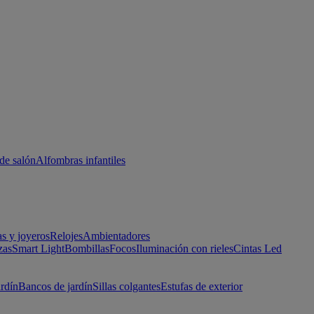
de salón
Alfombras infantiles
as y joyeros
Relojes
Ambientadores
zas
Smart Light
Bombillas
Focos
Iluminación con rieles
Cintas Led
ardín
Bancos de jardín
Sillas colgantes
Estufas de exterior