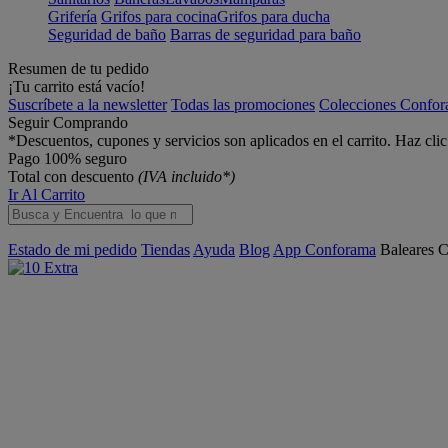
Grifería
Grifos para cocina
Grifos para ducha
Seguridad de baño
Barras de seguridad para baño
Resumen de tu pedido
¡Tu carrito está vacío!
Suscríbete a la newsletter
Todas las promociones
Colecciones Confo
Seguir Comprando
*Descuentos, cupones y servicios son aplicados en el carrito. Haz cli
Pago 100% seguro
Total con descuento
(IVA incluido*)
Ir Al Carrito
Estado de mi pedido
Tiendas
Ayuda
Blog
App Conforama
Baleares
C