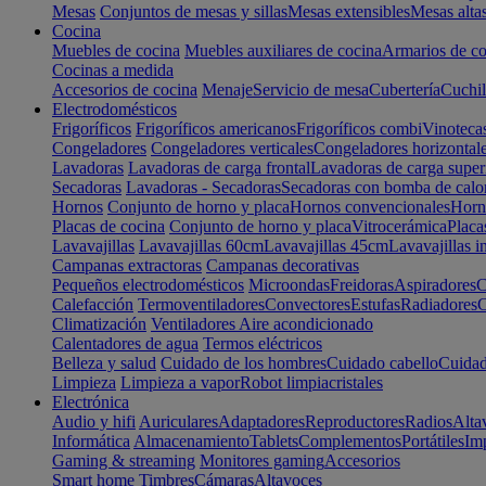
Mesas
Conjuntos de mesas y sillas
Mesas extensibles
Mesas alta
Cocina
Muebles de cocina
Muebles auxiliares de cocina
Armarios de co
Cocinas a medida
Accesorios de cocina
Menaje
Servicio de mesa
Cubertería
Cuchil
Electrodomésticos
Frigoríficos
Frigoríficos americanos
Frigoríficos combi
Vinoteca
Congeladores
Congeladores verticales
Congeladores horizontal
Lavadoras
Lavadoras de carga frontal
Lavadoras de carga super
Secadoras
Lavadoras - Secadoras
Secadoras con bomba de calo
Hornos
Conjunto de horno y placa
Hornos convencionales
Horno
Placas de cocina
Conjunto de horno y placa
Vitrocerámica
Placa
Lavavajillas
Lavavajillas 60cm
Lavavajillas 45cm
Lavavajillas i
Campanas extractoras
Campanas decorativas
Pequeños electrodomésticos
Microondas
Freidoras
Aspiradores
C
Calefacción
Termoventiladores
Convectores
Estufas
Radiadores
C
Climatización
Ventiladores
Aire acondicionado
Calentadores de agua
Termos eléctricos
Belleza y salud
Cuidado de los hombres
Cuidado cabello
Cuidad
Limpieza
Limpieza a vapor
Robot limpiacristales
Electrónica
Audio y hifi
Auriculares
Adaptadores
Reproductores
Radios
Alta
Informática
Almacenamiento
Tablets
Complementos
Portátiles
Im
Gaming & streaming
Monitores gaming
Accesorios
Smart home
Timbres
Cámaras
Altavoces