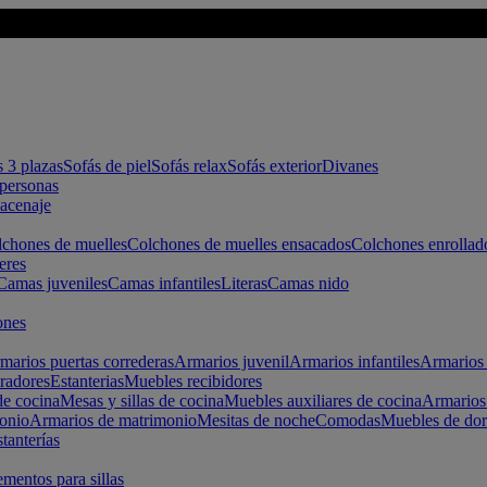
s 3 plazas
Sofás de piel
Sofás relax
Sofás exterior
Divanes
apersonas
macenaje
chones de muelles
Colchones de muelles ensacados
Colchones enrollad
eres
Camas juveniles
Camas infantiles
Literas
Camas nido
ones
marios puertas correderas
Armarios juvenil
Armarios infantiles
Armarios 
radores
Estanterias
Muebles recibidores
e cocina
Mesas y sillas de cocina
Muebles auxiliares de cocina
Armarios
onio
Armarios de matrimonio
Mesitas de noche
Comodas
Muebles de dor
tanterías
entos para sillas