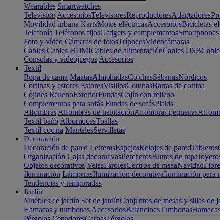
Wearables
Smartwatches
Televisión
Accesorios
Televisores
Reproductores
Adaptadores
Pr
Movilidad urbana
Karts
Motos eléctricas
Accesorios
Bicicletas el
Telefonía
Teléfonos fijos
Gadgets y complementos
Smartphones
Foto y vídeo
Cámaras de fotos
Trípodes
Videocámaras
Cables
Cables HDMI
Cables de alimentación
Cables USB
Cable
Consolas y videojuegos
Accesorios
Textil
Ropa de cama
Mantas
Almohadas
Colchas
Sábanas
Nórdicos
Cortinas y estores
Estores
Visillos
Cortinas
Barras de cortina
Cojines
Relleno
Exterior
Fundas
Cojín con relleno
Complementos para sofás
Fundas de sofás
Plaids
Alfombras
Alfombras de habitación
Alfombras pequeñas
Alfomb
Textil baño
Albornoces
Toallas
Textil cocina
Manteles
Servilletas
Decoración
Decoración de pared
Letreros
Espejos
Relojes de pared
Tableros
Organización
Cajas decorativas
Percheros
Burros de ropa
Joyero
Objetos decorativos
Velas
Faroles
Centros de mesa
Navidad
Flore
Iluminación
Lámparas
Iluminación decorativa
Iluminación para 
Tendencias y temporadas
Jardín
Muebles de jardín
Set de jardín
Conjuntos de mesas y sillas de j
Hamacas y tumbonas
Accesorios
Balancines
Tumbonas
Hamaca
Pérgolas
Cenadores
Carpas
Pérgolas