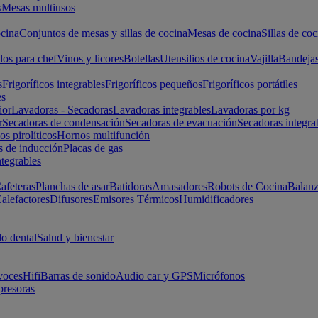
s
Mesas multiusos
cina
Conjuntos de mesas y sillas de cocina
Mesas de cocina
Sillas de coc
los para chef
Vinos y licores
Botellas
Utensilios de cocina
Vajilla
Bandeja
s
Frigoríficos integrables
Frigoríficos pequeños
Frigoríficos portátiles
es
ior
Lavadoras - Secadoras
Lavadoras integrables
Lavadoras por kg
r
Secadoras de condensación
Secadoras de evacuación
Secadoras integra
s pirolíticos
Hornos multifunción
s de inducción
Placas de gas
ntegrables
afeteras
Planchas de asar
Batidoras
Amasadores
Robots de Cocina
Balanz
alefactores
Difusores
Emisores Térmicos
Humidificadores
o dental
Salud y bienestar
voces
Hifi
Barras de sonido
Audio car y GPS
Micrófonos
presoras