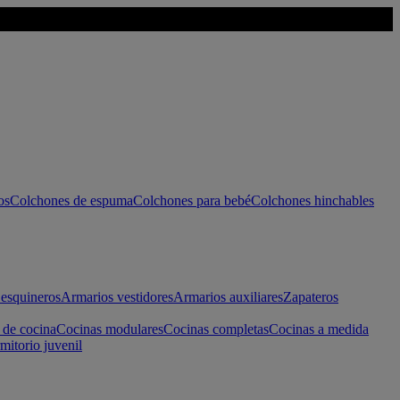
os
Colchones de espuma
Colchones para bebé
Colchones hinchables
esquineros
Armarios vestidores
Armarios auxiliares
Zapateros
 de cocina
Cocinas modulares
Cocinas completas
Cocinas a medida
mitorio juvenil