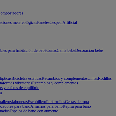
ompostadores
aciones metereológicas
Paneles
Cesped Artificial
les para habitación de bebé
Cunas
Cama bebé
Decoración bebé
lípticas
Bicicletas estáticas
Recambios y complementos
Cintas
Rodillos
taformas vibratorias
Recambios y complementos
s y esferas de equilibrio
ón
alleros
Jaboneras
Escobillero
Portarrollos
Cestas de ropa
cadores para baño
Armarios para baño
Repisa para baño
inados
Espejos de baño con aumento