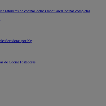
ina
Taburetes de cocina
Cocinas modulares
Cocinas completas
s
bles
Secadoras por Kg
as de Cocina
Tostadoras