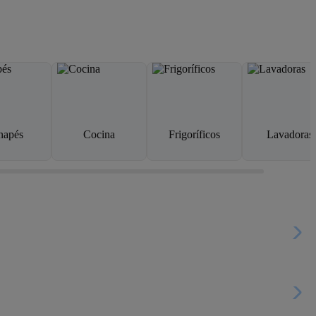
napés
Cocina
Frigoríficos
Lavadoras