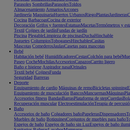
Parasoles
Sombrillas
Parasoles
Toldos
Almacenamiento
Armarios
Arcones
Jardinería
Maquinaria
Huertos Urbanos
Riego
Plantas
Jardineras
C
Cocina
Barbacoas
Cocina de exterior
Decoración
Grifos y fuentes
Estatuas
Macetas
Termómetros y est
Textil
Cojines de jardín
Fundas de jardín
Piscina
Plegable
Limpieza de piscinas
Ducha
Hinchable
Juguetes
Columpios
Toboganes
Hinchables
Casitas
Mascotas
Comederos
Jaulas
Casetas para mascotas
Bebé
Habitación bebé
Humidificadores
Cestas
Colchón para bebé
Mueb
Paseo
Coche
Mochilas
Accesorios
Capazos
Carrito ligero
Baño e higiene
Aspirador nasal
Orinales
Textil bebé
Cojines
Funda
Seguridad
Barreras
Deporte
Equipamiento de cardio
Máquinas de remo
Bicicletas spinning
E
Equipamiento de musculación
Bancos
Mancuernas
Máquinas
Pla
Accesorios fitness
Bandas
Barras
Plataforma de step
Cuerdas
Bola
Recuperación muscular
Electroestimulación
Terapia de percusi
Baño
Accesorios de baño
Colgadores baño
Papeleras
Dispensadores
To
Muebles de baño
Botiquines
Conjuntos de muebles para baño
To
Espejos de baño
Espejos de baño sin Luz
Espejos de baño ilum
Sanitarios
Bañeras
Lavabos
Mamparas