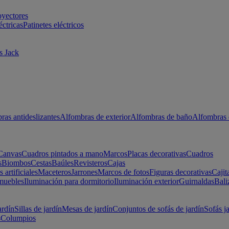
oyectores
éctricas
Patinetes eléctricos
s Jack
ras antideslizantes
Alfombras de exterior
Alfombras de baño
Alfombras 
Canvas
Cuadros pintados a mano
Marcos
Placas decorativas
Cuadros
s
Biombos
Cestas
Baúles
Revisteros
Cajas
s artificiales
Maceteros
Jarrones
Marcos de fotos
Figuras decorativas
Cajit
muebles
Iluminación para dormitorio
Iluminación exterior
Guirnaldas
Bali
ardín
Sillas de jardín
Mesas de jardín
Conjuntos de sofás de jardín
Sofás j
s
Columpios