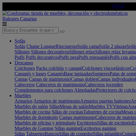
🔵Cambia tu electro con
-10% EXTRA
de descuento ☑️
AQUÍ
Baleares
Canarias
Sofás
Sofás
Chaise Longue
Rinconeras
Sofás cama
Sofás 2 plazas
Sofá
Sillones
Sillones decorativos
Sillones relax
Sillones relax levant
Puffs
Puffs decorativos
Puffs pera
Puffs reposapiés
Puffs con al
Descanso
Colchones
Packs colchón y canapé
Colchones viscoelásticos
Col
Canapés y bases
Canapés
Base tapizadas
Somieres
Patas de somi
Camas
Camas de matrimonio
Camas dobles
Camas individuales
Cabeceros
Cabeceros de matrimonio
Cabeceros juveniles
Complementos para colchones
Almohadas
Protectores de colch
Muebles
Armarios
Armarios de matrimonio
Armarios puertas batientes
Ar
Muebles de salón
Sillas
Mesas de salón
Muebles TV
Vitrinas
Apa
Muebles de cocina
Sillas de cocinas
Taburetes de cocina
Mesas d
Muebles de dormitorio
Camas matrimonio
Cabeceros de matrim
Muebles de oficina y teletrabajo
Escritorios
Sillas de escritorio
Es
Muebles de Gaming
Sillas gaming
Escritorios gaming
Sillas
Taburetes
Bancos
Sillas de comedor
Sillas infantiles
Complem