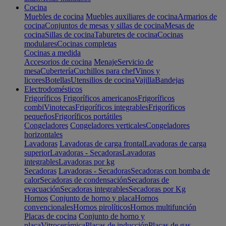
Cocina
Muebles de cocina
Muebles auxiliares de cocina
Armarios de
cocina
Conjuntos de mesas y sillas de cocina
Mesas de
cocina
Sillas de cocina
Taburetes de cocina
Cocinas
modulares
Cocinas completas
Cocinas a medida
Accesorios de cocina
Menaje
Servicio de
mesa
Cubertería
Cuchillos para chef
Vinos y
licores
Botellas
Utensilios de cocina
Vajilla
Bandejas
Electrodomésticos
Frigoríficos
Frigoríficos americanos
Frigoríficos
combi
Vinotecas
Frigoríficos integrables
Frigoríficos
pequeños
Frigoríficos portátiles
Congeladores
Congeladores verticales
Congeladores
horizontales
Lavadoras
Lavadoras de carga frontal
Lavadoras de carga
superior
Lavadoras - Secadoras
Lavadoras
integrables
Lavadoras por kg
Secadoras
Lavadoras - Secadoras
Secadoras con bomba de
calor
Secadoras de condensación
Secadoras de
evacuación
Secadoras integrables
Secadoras por Kg
Hornos
Conjunto de horno y placa
Hornos
convencionales
Hornos pirolíticos
Hornos multifunción
Placas de cocina
Conjunto de horno y
placa
Vitrocerámica
Placas de inducción
Placas de gas