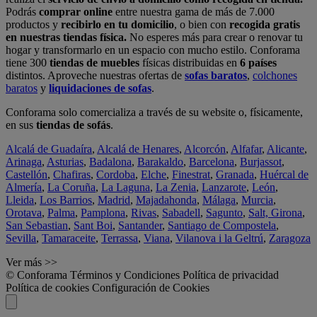
Podrás
comprar online
entre nuestra gama de más de 7.000
productos y
recibirlo en tu domicilio
, o bien con
recogida gratis
en nuestras tiendas física.
No esperes más para crear o renovar tu
hogar y transformarlo en un espacio con mucho estilo. Conforama
tiene 300
tiendas de muebles
físicas distribuidas en
6 países
distintos. Aproveche nuestras ofertas de
sofas baratos
,
colchones
baratos
y
liquidaciones de sofas
.
Conforama solo comercializa a través de su website o, físicamente,
en sus
tiendas de sofás
.
Alcalá de Guadaíra
,
Alcalá de Henares
,
Alcorcón
,
Alfafar
,
Alicante
,
Arinaga
,
Asturias
,
Badalona
,
Barakaldo
,
Barcelona
,
Burjassot
,
Castellón
,
Chafiras
,
Cordoba
,
Elche
,
Finestrat
,
Granada
,
Huércal de
Almería
,
La Coruña
,
La Laguna
,
La Zenia
,
Lanzarote
,
León
,
Lleida
,
Los Barrios
,
Madrid
,
Majadahonda
,
Málaga
,
Murcia
,
Orotava
,
Palma
,
Pamplona
,
Rivas
,
Sabadell
,
Sagunto
,
Salt, Girona
,
San Sebastian
,
Sant Boi
,
Santander
,
Santiago de Compostela
,
Sevilla
,
Tamaraceite
,
Terrassa
,
Viana
,
Vilanova i la Geltrú
,
Zaragoza
Ver más >>
© Conforama
Términos y Condiciones
Política de privacidad
Política de cookies
Configuración de Cookies