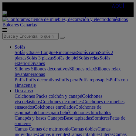
🔵Cambia tu electro con
-10% EXTRA
de descuento ☑️
AQUÍ
Baleares
Canarias
Sofás
Sofás
Chaise Longue
Rinconeras
Sofás cama
Sofás 2
plazas
Sofás 3 plazas
Sofás de piel
Sofás relax
Sofás
exterior
Divanes
Sillones
Sillones decorativos
Sillones relax
Sillones relax
levantapersonas
Puffs
Puffs decorativos
Puffs pera
Puffs reposapiés
Puffs con
almacenaje
Descanso
Colchones
Packs colchón y canapé
Colchones
viscoelásticos
Colchones de muelles
Colchones de muelles
ensacados
Colchones enrollados
Colchones de
espuma
Colchones para bebé
Colchones hinchables
Canapés y bases
Canapés
Base tapizadas
Somieres
Patas de
somieres
Camas
Camas de matrimonio
Camas dobles
Camas
individuales
Camas juveniles
Camas infantiles
Literas
Camas