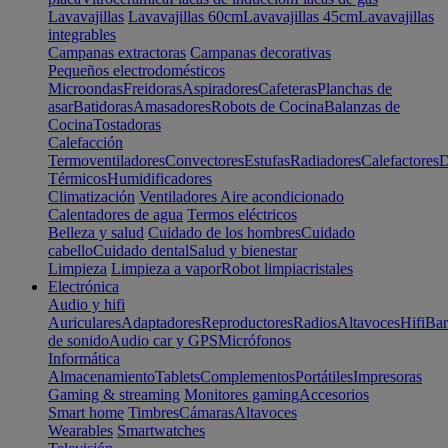
Lavavajillas
Lavavajillas 60cm
Lavavajillas 45cm
Lavavajillas
integrables
Campanas extractoras
Campanas decorativas
Pequeños electrodomésticos
Microondas
Freidoras
Aspiradores
Cafeteras
Planchas de
asar
Batidoras
Amasadores
Robots de Cocina
Balanzas de
Cocina
Tostadoras
Calefacción
Termoventiladores
Convectores
Estufas
Radiadores
Calefactores
D
Térmicos
Humidificadores
Climatización
Ventiladores
Aire acondicionado
Calentadores de agua
Termos eléctricos
Belleza y salud
Cuidado de los hombres
Cuidado
cabello
Cuidado dental
Salud y bienestar
Limpieza
Limpieza a vapor
Robot limpiacristales
Electrónica
Audio y hifi
Auriculares
Adaptadores
Reproductores
Radios
Altavoces
Hifi
Bar
de sonido
Audio car y GPS
Micrófonos
Informática
Almacenamiento
Tablets
Complementos
Portátiles
Impresoras
Gaming & streaming
Monitores gaming
Accesorios
Smart home
Timbres
Cámaras
Altavoces
Wearables
Smartwatches