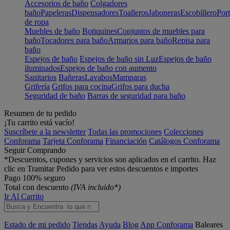
Accesorios de baño
Colgadores
baño
Papeleras
Dispensadores
Toalleros
Jaboneras
Escobillero
Port
de ropa
Muebles de baño
Botiquines
Conjuntos de muebles para
baño
Tocadores para baño
Armarios para baño
Repisa para
baño
Espejos de baño
Espejos de baño sin Luz
Espejos de baño
iluminados
Espejos de baño con aumento
Sanitarios
Bañeras
Lavabos
Mamparas
Grifería
Grifos para cocina
Grifos para ducha
Seguridad de baño
Barras de seguridad para baño
Resumen de tu pedido
¡Tu carrito está vacío!
Suscríbete a la newsletter
Todas las promociones
Colecciones
Conforama
Tarjeta Conforama
Financiación
Catálogos Conforama
Seguir Comprando
*Descuentos, cupones y servicios son aplicados en el carrito. Haz
clic en Tramitar Pedido para ver estos descuentos e importes
Pago 100% seguro
Total con descuento
(IVA incluido*)
Ir Al Carrito
Estado de mi pedido
Tiendas
Ayuda
Blog
App Conforama
Baleares