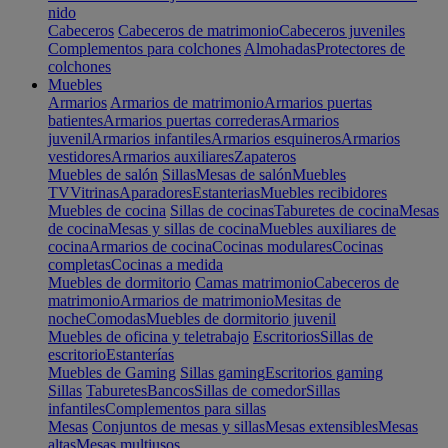
nido
Cabeceros
Cabeceros de matrimonio
Cabeceros juveniles
Complementos para colchones
Almohadas
Protectores de
colchones
Muebles
Armarios
Armarios de matrimonio
Armarios puertas
batientes
Armarios puertas correderas
Armarios
juvenil
Armarios infantiles
Armarios esquineros
Armarios
vestidores
Armarios auxiliares
Zapateros
Muebles de salón
Sillas
Mesas de salón
Muebles
TV
Vitrinas
Aparadores
Estanterias
Muebles recibidores
Muebles de cocina
Sillas de cocinas
Taburetes de cocina
Mesas
de cocina
Mesas y sillas de cocina
Muebles auxiliares de
cocina
Armarios de cocina
Cocinas modulares
Cocinas
completas
Cocinas a medida
Muebles de dormitorio
Camas matrimonio
Cabeceros de
matrimonio
Armarios de matrimonio
Mesitas de
noche
Comodas
Muebles de dormitorio juvenil
Muebles de oficina y teletrabajo
Escritorios
Sillas de
escritorio
Estanterías
Muebles de Gaming
Sillas gaming
Escritorios gaming
Sillas
Taburetes
Bancos
Sillas de comedor
Sillas
infantiles
Complementos para sillas
Mesas
Conjuntos de mesas y sillas
Mesas extensibles
Mesas
altas
Mesas multiusos