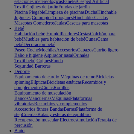
estaciones metereológicas
Paneles
Cesped Artificial
Textil
Cojines de jardín
Fundas de jardín
Piscina
Plegable
Limpieza de piscinas
Ducha
Hinchable
Juguetes
Columpios
Toboganes
Hinchables
Casitas
Mascotas
Comederos
Jaulas
Casetas para mascotas
Bebé
Habitación bebé
Humidificadores
Cestas
Colchón para
bebé
Muebles para habitación de bebé
Cunas
Cama
bebé
Decoración bebé
Paseo
Coche
Mochilas
Accesorios
Capazos
Carrito ligero
Baño e higiene
Aspirador nasal
Orinales
Textil bebé
Cojines
Funda
Seguridad
Barreras
Deporte
Equipamiento de cardio
Máquinas de remo
Bicicletas
spinning
Elípticas
Bicicletas estáticas
Recambios y
complementos
Cintas
Rodillos
Equipamiento de musculación
Bancos
Mancuernas
Máquinas
Plataformas
vibratorias
Recambios y complementos
Accesorios fitness
Bandas
Barras
Plataforma de
step
Cuerdas
Bolas y esferas de equilibrio
Recuperación muscular
Electroestimulación
Terapia de
percusión
Baño