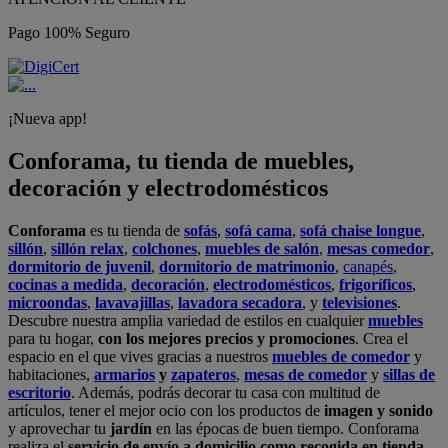
Pago 100% Seguro
¡Nueva app!
Conforama, tu tienda de muebles,
decoración y electrodomésticos
Conforama
es tu tienda de
sofás
,
sofá cama
,
sofá chaise longue
,
sillón
,
sillón relax
,
colchones
,
muebles de salón
,
mesas comedor
,
dormitorio de juvenil
,
dormitorio de matrimonio
,
canapés
,
cocinas a medida
,
decoración
,
electrodomésticos
,
frigoríficos
,
microondas
,
lavavajillas
,
lavadora secadora
, y
televisiones
.
Descubre nuestra amplia variedad de estilos en cualquier
muebles
para tu hogar,
con los mejores precios y promociones
. Crea el
espacio en el que vives gracias a nuestros
muebles de comedor
y
habitaciones,
armarios
y
zapateros
,
mesas de comedor
y
sillas de
escritorio
. Además, podrás decorar tu casa con multitud de
artículos, tener el mejor ocio con los productos de
imagen y sonido
y aprovechar tu
jardín
en las épocas de buen tiempo. Conforama
realiza el
servicio de envío a domicilio como recogida en tienda.