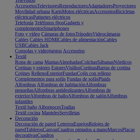
Televisión
Accesorios
Televisores
Reproductores
Adaptadores
Proyectores
Movilidad urbana
Karts
Motos eléctricas
Accesorios
Bicicletas
eléctricas
Patinetes eléctricos
Telefonía
Teléfonos fijos
Gadgets y
complementos
Smartphones
Foto y vídeo
Cámaras de fotos
Trípodes
Videocámaras
Cables
Cables HDMI
Cables de alimentación
Cables
USB
Cables Jack
Consolas y videojuegos
Accesorios
Textil
Ropa de cama
Mantas
Almohadas
Colchas
Sábanas
Nórdicos
Cortinas y estores
Estores
Visillos
Cortinas
Barras de cortina
Cojines
Relleno
Exterior
Fundas
Cojín con relleno
Complementos para sofás
Fundas de sofás
Plaids
Alfombras
Alfombras de habitación
Alfombras
pequeñas
Alfombras antideslizantes
Alfombras de
exterior
Alfombras de baño
Alfombras de salón
Alfombras
infantiles
Textil baño
Albornoces
Toallas
Textil cocina
Manteles
Servilletas
Decoración
Decoración de pared
Letreros
Espejos
Relojes de
pared
Tableros
Canvas
Cuadros pintados a mano
Marcos
Placas
decorativas
Cuadros