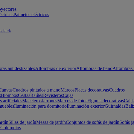
oyectores
éctricas
Patinetes eléctricos
s Jack
ras antideslizantes
Alfombras de exterior
Alfombras de baño
Alfombras 
Canvas
Cuadros pintados a mano
Marcos
Placas decorativas
Cuadros
s
Biombos
Cestas
Baúles
Revisteros
Cajas
s artificiales
Maceteros
Jarrones
Marcos de fotos
Figuras decorativas
Cajit
muebles
Iluminación para dormitorio
Iluminación exterior
Guirnaldas
Bali
ardín
Sillas de jardín
Mesas de jardín
Conjuntos de sofás de jardín
Sofás j
s
Columpios