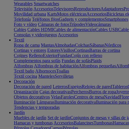
Wearables
Smartwatches
Televisión
Accesorios
Televisores
Reproductores
Adaptadores
Pr
Movilidad urbana
Karts
Motos eléctricas
Accesorios
Bicicletas el
Telefonía
Teléfonos fijos
Gadgets y complementos
Smartphones
Foto y vídeo
Cámaras de fotos
Trípodes
Videocámaras
Cables
Cables HDMI
Cables de alimentación
Cables USB
Cable
Consolas y videojuegos
Accesorios
Textil
Ropa de cama
Mantas
Almohadas
Colchas
Sábanas
Nórdicos
Cortinas y estores
Estores
Visillos
Cortinas
Barras de cortina
Cojines
Relleno
Exterior
Fundas
Cojín con relleno
Complementos para sofás
Fundas de sofás
Plaids
Alfombras
Alfombras de habitación
Alfombras pequeñas
Alfomb
Textil baño
Albornoces
Toallas
Textil cocina
Manteles
Servilletas
Decoración
Decoración de pared
Letreros
Espejos
Relojes de pared
Tableros
Organización
Cajas decorativas
Percheros
Burros de ropa
Joyero
Objetos decorativos
Velas
Faroles
Centros de mesa
Navidad
Flore
Iluminación
Lámparas
Iluminación decorativa
Iluminación para 
Tendencias y temporadas
Jardín
Muebles de jardín
Set de jardín
Conjuntos de mesas y sillas de j
Hamacas y tumbonas
Accesorios
Balancines
Tumbonas
Hamaca
Pérgolas
Cenadores
Carpas
Pérgolas