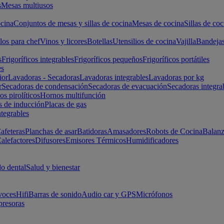
s
Mesas multiusos
cina
Conjuntos de mesas y sillas de cocina
Mesas de cocina
Sillas de coc
los para chef
Vinos y licores
Botellas
Utensilios de cocina
Vajilla
Bandeja
s
Frigoríficos integrables
Frigoríficos pequeños
Frigoríficos portátiles
es
ior
Lavadoras - Secadoras
Lavadoras integrables
Lavadoras por kg
r
Secadoras de condensación
Secadoras de evacuación
Secadoras integra
s pirolíticos
Hornos multifunción
s de inducción
Placas de gas
ntegrables
afeteras
Planchas de asar
Batidoras
Amasadores
Robots de Cocina
Balanz
alefactores
Difusores
Emisores Térmicos
Humidificadores
o dental
Salud y bienestar
voces
Hifi
Barras de sonido
Audio car y GPS
Micrófonos
presoras