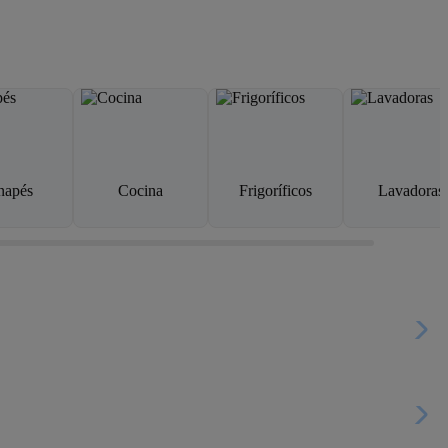
napés
Cocina
Frigoríficos
Lavadoras