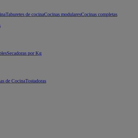
ina
Taburetes de cocina
Cocinas modulares
Cocinas completas
s
bles
Secadoras por Kg
as de Cocina
Tostadoras