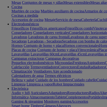
Mesas
Conjuntos de mesas y sillas
Mesas extensibles
Mesas alta
Cocina
Muebles de cocina
Muebles auxiliares de cocina
Armarios de co
Cocinas a medida
Accesorios de cocina
Menaje
Servicio de mesa
Cubertería
Cuchil
Electrodomésticos
Frigoríficos
Frigoríficos americanos
Frigoríficos combi
Vinoteca
Congeladores
Congeladores verticales
Congeladores horizontal
Lavadoras
Lavadoras de carga frontal
Lavadoras de carga super
Secadoras
Lavadoras - Secadoras
Secadoras con bomba de calo
Hornos
Conjunto de horno y placa
Hornos convencionales
Horno
Placas de cocina
Conjunto de horno y placa
Vitrocerámica
Placa
Lavavajillas
Lavavajillas 60cm
Lavavajillas 45cm
Lavavajillas i
Campanas extractoras
Campanas decorativas
Pequeños electrodomésticos
Microondas
Freidoras
Aspiradores
C
Calefacción
Termoventiladores
Convectores
Estufas
Radiadores
C
Climatización
Ventiladores
Aire acondicionado
Calentadores de agua
Termos eléctricos
Belleza y salud
Cuidado de los hombres
Cuidado cabello
Cuidad
Limpieza
Limpieza a vapor
Robot limpiacristales
Electrónica
Audio y hifi
Auriculares
Adaptadores
Reproductores
Radios
Alta
Informática
Almacenamiento
Tablets
Complementos
Portátiles
Im
Gaming & streaming
Monitores gaming
Accesorios
Smart home
Timbres
Cámaras
Altavoces