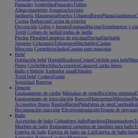
Parasoles
Sombrillas
Parasoles
Toldos
Almacenamiento
Armarios
Arcones
Jardinería
Maquinaria
Huertos Urbanos
Riego
Plantas
Jardineras
C
Cocina
Barbacoas
Cocina de exterior
Decoración
Grifos y fuentes
Estatuas
Macetas
Termómetros y est
Textil
Cojines de jardín
Fundas de jardín
Piscina
Plegable
Limpieza de piscinas
Ducha
Hinchable
Juguetes
Columpios
Toboganes
Hinchables
Casitas
Mascotas
Comederos
Jaulas
Casetas para mascotas
Bebé
Habitación bebé
Humidificadores
Cestas
Colchón para bebé
Mueb
Paseo
Coche
Mochilas
Accesorios
Capazos
Carrito ligero
Baño e higiene
Aspirador nasal
Orinales
Textil bebé
Cojines
Funda
Seguridad
Barreras
Deporte
Equipamiento de cardio
Máquinas de remo
Bicicletas spinning
E
Equipamiento de musculación
Bancos
Mancuernas
Máquinas
Pla
Accesorios fitness
Bandas
Barras
Plataforma de step
Cuerdas
Bola
Recuperación muscular
Electroestimulación
Terapia de percusi
Baño
Accesorios de baño
Colgadores baño
Papeleras
Dispensadores
To
Muebles de baño
Botiquines
Conjuntos de muebles para baño
To
Espejos de baño
Espejos de baño sin Luz
Espejos de baño ilum
Sanitarios
Bañeras
Lavabos
Mamparas