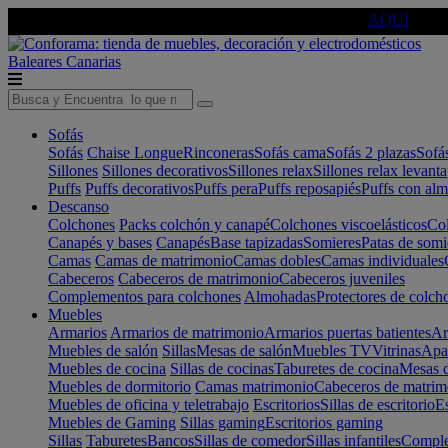
🔵Cambia tu electro con
-10% EXTRA
de descuento ☑️
AQUÍ
Baleares
Canarias
Sofás
Sofás
Chaise Longue
Rinconeras
Sofás cama
Sofás 2 plazas
Sofá
Sillones
Sillones decorativos
Sillones relax
Sillones relax levant
Puffs
Puffs decorativos
Puffs pera
Puffs reposapiés
Puffs con al
Descanso
Colchones
Packs colchón y canapé
Colchones viscoelásticos
Col
Canapés y bases
Canapés
Base tapizadas
Somieres
Patas de somi
Camas
Camas de matrimonio
Camas dobles
Camas individuales
Cabeceros
Cabeceros de matrimonio
Cabeceros juveniles
Complementos para colchones
Almohadas
Protectores de colch
Muebles
Armarios
Armarios de matrimonio
Armarios puertas batientes
Ar
Muebles de salón
Sillas
Mesas de salón
Muebles TV
Vitrinas
Apa
Muebles de cocina
Sillas de cocinas
Taburetes de cocina
Mesas d
Muebles de dormitorio
Camas matrimonio
Cabeceros de matrim
Muebles de oficina y teletrabajo
Escritorios
Sillas de escritorio
Es
Muebles de Gaming
Sillas gaming
Escritorios gaming
Sillas
Taburetes
Bancos
Sillas de comedor
Sillas infantiles
Complem