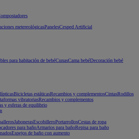
ompostadores
aciones metereológicas
Paneles
Cesped Artificial
les para habitación de bebé
Cunas
Cama bebé
Decoración bebé
lípticas
Bicicletas estáticas
Recambios y complementos
Cintas
Rodillos
taformas vibratorias
Recambios y complementos
s y esferas de equilibrio
ón
alleros
Jaboneras
Escobillero
Portarrollos
Cestas de ropa
cadores para baño
Armarios para baño
Repisa para baño
inados
Espejos de baño con aumento