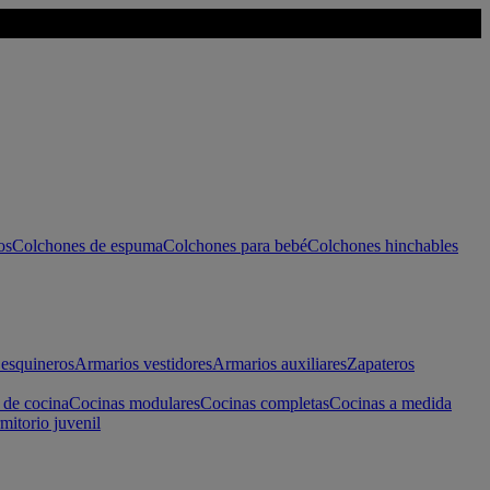
os
Colchones de espuma
Colchones para bebé
Colchones hinchables
esquineros
Armarios vestidores
Armarios auxiliares
Zapateros
 de cocina
Cocinas modulares
Cocinas completas
Cocinas a medida
mitorio juvenil