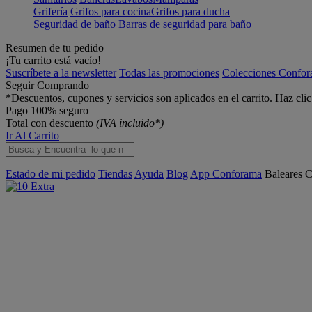
Grifería
Grifos para cocina
Grifos para ducha
Seguridad de baño
Barras de seguridad para baño
Resumen de tu pedido
¡Tu carrito está vacío!
Suscríbete a la newsletter
Todas las promociones
Colecciones Confo
Seguir Comprando
*Descuentos, cupones y servicios son aplicados en el carrito. Haz cli
Pago 100% seguro
Total con descuento
(IVA incluido*)
Ir Al Carrito
Estado de mi pedido
Tiendas
Ayuda
Blog
App Conforama
Baleares
C