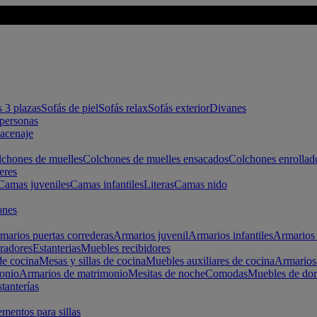
s 3 plazas
Sofás de piel
Sofás relax
Sofás exterior
Divanes
apersonas
macenaje
chones de muelles
Colchones de muelles ensacados
Colchones enrollad
eres
Camas juveniles
Camas infantiles
Literas
Camas nido
ones
marios puertas correderas
Armarios juvenil
Armarios infantiles
Armarios 
radores
Estanterias
Muebles recibidores
e cocina
Mesas y sillas de cocina
Muebles auxiliares de cocina
Armarios
onio
Armarios de matrimonio
Mesitas de noche
Comodas
Muebles de dor
tanterías
entos para sillas