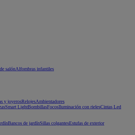
de salón
Alfombras infantiles
as y joyeros
Relojes
Ambientadores
zas
Smart Light
Bombillas
Focos
Iluminación con rieles
Cintas Led
ardín
Bancos de jardín
Sillas colgantes
Estufas de exterior