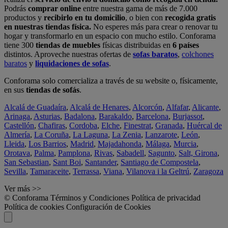
Podrás
comprar online
entre nuestra gama de más de 7.000
productos y
recibirlo en tu domicilio
, o bien con
recogida gratis
en nuestras tiendas física.
No esperes más para crear o renovar tu
hogar y transformarlo en un espacio con mucho estilo. Conforama
tiene 300
tiendas de muebles
físicas distribuidas en
6 países
distintos. Aproveche nuestras ofertas de
sofas baratos
,
colchones
baratos
y
liquidaciones de sofas
.
Conforama solo comercializa a través de su website o, físicamente,
en sus
tiendas de sofás
.
Alcalá de Guadaíra
,
Alcalá de Henares
,
Alcorcón
,
Alfafar
,
Alicante
,
Arinaga
,
Asturias
,
Badalona
,
Barakaldo
,
Barcelona
,
Burjassot
,
Castellón
,
Chafiras
,
Cordoba
,
Elche
,
Finestrat
,
Granada
,
Huércal de
Almería
,
La Coruña
,
La Laguna
,
La Zenia
,
Lanzarote
,
León
,
Lleida
,
Los Barrios
,
Madrid
,
Majadahonda
,
Málaga
,
Murcia
,
Orotava
,
Palma
,
Pamplona
,
Rivas
,
Sabadell
,
Sagunto
,
Salt, Girona
,
San Sebastian
,
Sant Boi
,
Santander
,
Santiago de Compostela
,
Sevilla
,
Tamaraceite
,
Terrassa
,
Viana
,
Vilanova i la Geltrú
,
Zaragoza
Ver más >>
© Conforama
Términos y Condiciones
Política de privacidad
Política de cookies
Configuración de Cookies