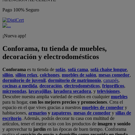
Pago 100% Seguro
¡Nueva app!
Conforama, tu tienda de muebles,
decoración y electrodomésticos
Conforama
es tu tienda de
sofás
,
sofá cama
,
sofá chaise longue
,
sillón
,
sillón relax
,
colchones
,
muebles de salón
,
mesas comedor
,
dormitorio de juvenil
,
dormitorio de matrimonio
,
canapés
,
cocinas a medida
,
decoración
,
electrodomésticos
,
frigoríficos
,
microondas
,
lavavajillas
,
lavadora secadora
, y
televisiones
.
Descubre nuestra amplia variedad de estilos en cualquier
muebles
para tu hogar,
con los mejores precios y promociones
. Crea el
espacio en el que vives gracias a nuestros
muebles de comedor
y
habitaciones,
armarios
y
zapateros
,
mesas de comedor
y
sillas de
escritorio
. Además, podrás decorar tu casa con multitud de
artículos, tener el mejor ocio con los productos de
imagen y sonido
y aprovechar tu
jardín
en las épocas de buen tiempo. Conforama
realiza el
servicio de envío a domicilio como recogida en tienda.