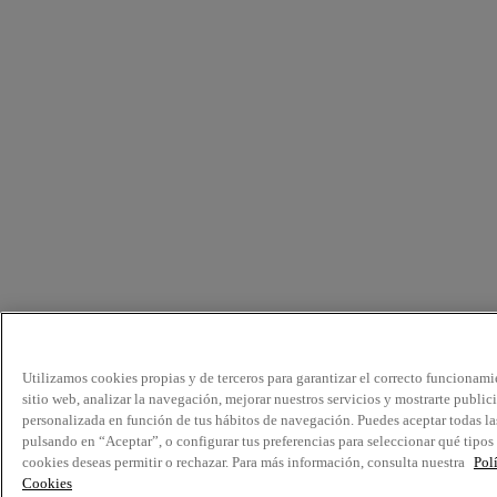
Utilizamos cookies propias y de terceros para garantizar el correcto funcionami
sitio web, analizar la navegación, mejorar nuestros servicios y mostrarte public
personalizada en función de tus hábitos de navegación. Puedes aceptar todas la
pulsando en “Aceptar”, o configurar tus preferencias para seleccionar qué tipos
cookies deseas permitir o rechazar. Para más información, consulta nuestra
Pol
Cookies