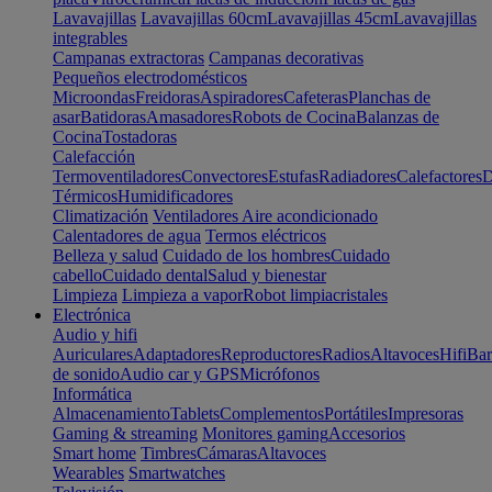
Lavavajillas
Lavavajillas 60cm
Lavavajillas 45cm
Lavavajillas
integrables
Campanas extractoras
Campanas decorativas
Pequeños electrodomésticos
Microondas
Freidoras
Aspiradores
Cafeteras
Planchas de
asar
Batidoras
Amasadores
Robots de Cocina
Balanzas de
Cocina
Tostadoras
Calefacción
Termoventiladores
Convectores
Estufas
Radiadores
Calefactores
D
Térmicos
Humidificadores
Climatización
Ventiladores
Aire acondicionado
Calentadores de agua
Termos eléctricos
Belleza y salud
Cuidado de los hombres
Cuidado
cabello
Cuidado dental
Salud y bienestar
Limpieza
Limpieza a vapor
Robot limpiacristales
Electrónica
Audio y hifi
Auriculares
Adaptadores
Reproductores
Radios
Altavoces
Hifi
Bar
de sonido
Audio car y GPS
Micrófonos
Informática
Almacenamiento
Tablets
Complementos
Portátiles
Impresoras
Gaming & streaming
Monitores gaming
Accesorios
Smart home
Timbres
Cámaras
Altavoces
Wearables
Smartwatches