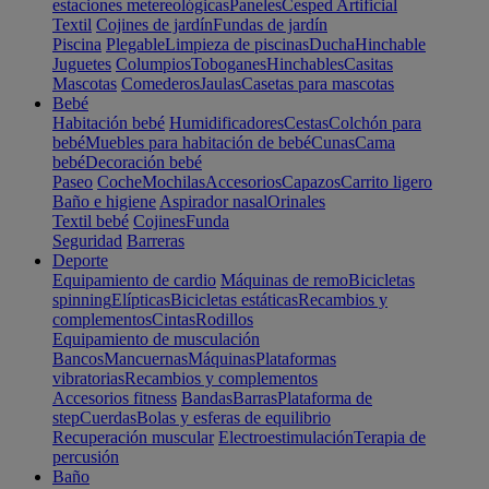
estaciones metereológicas
Paneles
Cesped Artificial
Textil
Cojines de jardín
Fundas de jardín
Piscina
Plegable
Limpieza de piscinas
Ducha
Hinchable
Juguetes
Columpios
Toboganes
Hinchables
Casitas
Mascotas
Comederos
Jaulas
Casetas para mascotas
Bebé
Habitación bebé
Humidificadores
Cestas
Colchón para
bebé
Muebles para habitación de bebé
Cunas
Cama
bebé
Decoración bebé
Paseo
Coche
Mochilas
Accesorios
Capazos
Carrito ligero
Baño e higiene
Aspirador nasal
Orinales
Textil bebé
Cojines
Funda
Seguridad
Barreras
Deporte
Equipamiento de cardio
Máquinas de remo
Bicicletas
spinning
Elípticas
Bicicletas estáticas
Recambios y
complementos
Cintas
Rodillos
Equipamiento de musculación
Bancos
Mancuernas
Máquinas
Plataformas
vibratorias
Recambios y complementos
Accesorios fitness
Bandas
Barras
Plataforma de
step
Cuerdas
Bolas y esferas de equilibrio
Recuperación muscular
Electroestimulación
Terapia de
percusión
Baño