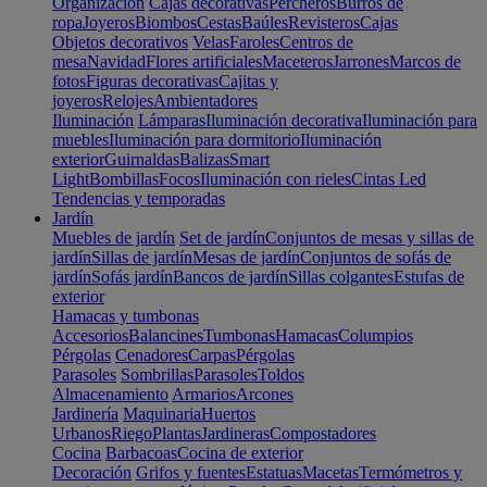
Organización
Cajas decorativas
Percheros
Burros de
ropa
Joyeros
Biombos
Cestas
Baúles
Revisteros
Cajas
Objetos decorativos
Velas
Faroles
Centros de
mesa
Navidad
Flores artificiales
Maceteros
Jarrones
Marcos de
fotos
Figuras decorativas
Cajitas y
joyeros
Relojes
Ambientadores
Iluminación
Lámparas
Iluminación decorativa
Iluminación para
muebles
Iluminación para dormitorio
Iluminación
exterior
Guirnaldas
Balizas
Smart
Light
Bombillas
Focos
Iluminación con rieles
Cintas Led
Tendencias y temporadas
Jardín
Muebles de jardín
Set de jardín
Conjuntos de mesas y sillas de
jardín
Sillas de jardín
Mesas de jardín
Conjuntos de sofás de
jardín
Sofás jardín
Bancos de jardín
Sillas colgantes
Estufas de
exterior
Hamacas y tumbonas
Accesorios
Balancines
Tumbonas
Hamacas
Columpios
Pérgolas
Cenadores
Carpas
Pérgolas
Parasoles
Sombrillas
Parasoles
Toldos
Almacenamiento
Armarios
Arcones
Jardinería
Maquinaria
Huertos
Urbanos
Riego
Plantas
Jardineras
Compostadores
Cocina
Barbacoas
Cocina de exterior
Decoración
Grifos y fuentes
Estatuas
Macetas
Termómetros y