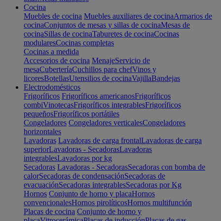
Cocina
Muebles de cocina
Muebles auxiliares de cocina
Armarios de
cocina
Conjuntos de mesas y sillas de cocina
Mesas de
cocina
Sillas de cocina
Taburetes de cocina
Cocinas
modulares
Cocinas completas
Cocinas a medida
Accesorios de cocina
Menaje
Servicio de
mesa
Cubertería
Cuchillos para chef
Vinos y
licores
Botellas
Utensilios de cocina
Vajilla
Bandejas
Electrodomésticos
Frigoríficos
Frigoríficos americanos
Frigoríficos
combi
Vinotecas
Frigoríficos integrables
Frigoríficos
pequeños
Frigoríficos portátiles
Congeladores
Congeladores verticales
Congeladores
horizontales
Lavadoras
Lavadoras de carga frontal
Lavadoras de carga
superior
Lavadoras - Secadoras
Lavadoras
integrables
Lavadoras por kg
Secadoras
Lavadoras - Secadoras
Secadoras con bomba de
calor
Secadoras de condensación
Secadoras de
evacuación
Secadoras integrables
Secadoras por Kg
Hornos
Conjunto de horno y placa
Hornos
convencionales
Hornos pirolíticos
Hornos multifunción
Placas de cocina
Conjunto de horno y
placa
Vitrocerámica
Placas de inducción
Placas de gas