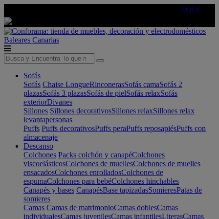
🔵Cambia tu electro con
-10% EXTRA
de descuento ☑️
AQUÍ
Baleares
Canarias
Sofás
Sofás
Chaise Longue
Rinconeras
Sofás cama
Sofás 2
plazas
Sofás 3 plazas
Sofás de piel
Sofás relax
Sofás
exterior
Divanes
Sillones
Sillones decorativos
Sillones relax
Sillones relax
levantapersonas
Puffs
Puffs decorativos
Puffs pera
Puffs reposapiés
Puffs con
almacenaje
Descanso
Colchones
Packs colchón y canapé
Colchones
viscoelásticos
Colchones de muelles
Colchones de muelles
ensacados
Colchones enrollados
Colchones de
espuma
Colchones para bebé
Colchones hinchables
Canapés y bases
Canapés
Base tapizadas
Somieres
Patas de
somieres
Camas
Camas de matrimonio
Camas dobles
Camas
individuales
Camas juveniles
Camas infantiles
Literas
Camas