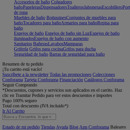
Accesorios de baño
Colgadores
baño
Papeleras
Dispensadores
Toalleros
Jaboneras
Escobillero
Port
de ropa
Muebles de baño
Botiquines
Conjuntos de muebles para
baño
Tocadores para baño
Armarios para baño
Repisa para
baño
Espejos de baño
Espejos de baño sin Luz
Espejos de baño
iluminados
Espejos de baño con aumento
Sanitarios
Bañeras
Lavabos
Mamparas
Grifería
Grifos para cocina
Grifos para ducha
Seguridad de baño
Barras de seguridad para baño
Resumen de tu pedido
¡Tu carrito está vacío!
Suscríbete a la newsletter
Todas las promociones
Colecciones
Conforama
Tarjeta Conforama
Financiación
Catálogos Conforama
Seguir Comprando
*Descuentos, cupones y servicios son aplicados en el carrito. Haz
clic en Tramitar Pedido para ver estos descuentos e importes
Pago 100% seguro
Total con descuento
(IVA incluido*)
Ir Al Carrito
Estado de mi pedido
Tiendas
Ayuda
Blog
App Conforama
Baleares