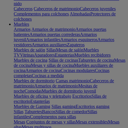
nido
Cabeceros
Cabeceros de matrimonio
Cabeceros juveniles
Complementos para colchones
Almohadas
Protectores de
colchones
Muebles
Armarios
Armarios de matrimonio
Armarios puertas
batientes
Armarios puertas correderas
Armarios
juvenil
Armarios infantiles
Armarios esquineros
Armarios
vestidores
Armarios auxiliares
Zapateros
Muebles de salón
Sillas
Mesas de salón
Muebles
TV
Vitrinas
Aparadores
Estanterias
Muebles recibidores
Muebles de cocina
Sillas de cocinas
Taburetes de cocina
Mesas
de cocina
Mesas y sillas de cocina
Muebles auxiliares de
cocina
Armarios de cocina
Cocinas modulares
Cocinas
completas
Cocinas a medida
Muebles de dormitorio
Camas matrimonio
Cabeceros de
matrimonio
Armarios de matrimonio
Mesitas de
noche
Comodas
Muebles de dormitorio juvenil
Muebles de oficina y teletrabajo
Escritorios
Sillas de
escritorio
Estanterías
Muebles de Gaming
Sillas gaming
Escritorios gaming
Sillas
Taburetes
Bancos
Sillas de comedor
Sillas
infantiles
Complementos para sillas
Mesas
Conjuntos de mesas y sillas
Mesas extensibles
Mesas
altas
Mesas multiusos