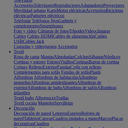
Televisión
Accesorios
Televisores
Reproductores
Adaptadores
Proyectores
Movilidad urbana
Karts
Motos eléctricas
Accesorios
Bicicletas
eléctricas
Patinetes eléctricos
Telefonía
Teléfonos fijos
Gadgets y
complementos
Smartphones
Foto y vídeo
Cámaras de fotos
Trípodes
Videocámaras
Cables
Cables HDMI
Cables de alimentación
Cables
USB
Cables Jack
Consolas y videojuegos
Accesorios
Textil
Ropa de cama
Mantas
Almohadas
Colchas
Sábanas
Nórdicos
Cortinas y estores
Estores
Visillos
Cortinas
Barras de cortina
Cojines
Relleno
Exterior
Fundas
Cojín con relleno
Complementos para sofás
Fundas de sofás
Plaids
Alfombras
Alfombras de habitación
Alfombras
pequeñas
Alfombras antideslizantes
Alfombras de
exterior
Alfombras de baño
Alfombras de salón
Alfombras
infantiles
Textil baño
Albornoces
Toallas
Textil cocina
Manteles
Servilletas
Decoración
Decoración de pared
Letreros
Espejos
Relojes de
pared
Tableros
Canvas
Cuadros pintados a mano
Marcos
Placas
decorativas
Cuadros