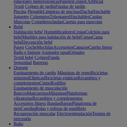
estaciones metereológicas
Paneles
Cesped Artificial
Textil
Cojines de jardín
Fundas de jardín
Piscina
Plegable
Limpieza de piscinas
Ducha
Hinchable
Juguetes
Columpios
Toboganes
Hinchables
Casitas
Mascotas
Comederos
Jaulas
Casetas para mascotas
Bebé
Habitación bebé
Humidificadores
Cestas
Colchón para
bebé
Muebles para habitación de bebé
Cunas
Cama
bebé
Decoración bebé
Paseo
Coche
Mochilas
Accesorios
Capazos
Carrito ligero
Baño e higiene
Aspirador nasal
Orinales
Textil bebé
Cojines
Funda
Seguridad
Barreras
Deporte
Equipamiento de cardio
Máquinas de remo
Bicicletas
spinning
Elípticas
Bicicletas estáticas
Recambios y
complementos
Cintas
Rodillos
Equipamiento de musculación
Bancos
Mancuernas
Máquinas
Plataformas
vibratorias
Recambios y complementos
Accesorios fitness
Bandas
Barras
Plataforma de
step
Cuerdas
Bolas y esferas de equilibrio
Recuperación muscular
Electroestimulación
Terapia de
percusión
Baño