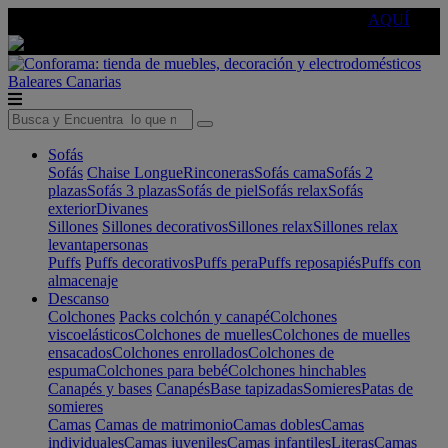
🔵Cambia tu electro con
-10% EXTRA
de descuento ☑️
AQUÍ
Baleares
Canarias
Sofás
Sofás
Chaise Longue
Rinconeras
Sofás cama
Sofás 2
plazas
Sofás 3 plazas
Sofás de piel
Sofás relax
Sofás
exterior
Divanes
Sillones
Sillones decorativos
Sillones relax
Sillones relax
levantapersonas
Puffs
Puffs decorativos
Puffs pera
Puffs reposapiés
Puffs con
almacenaje
Descanso
Colchones
Packs colchón y canapé
Colchones
viscoelásticos
Colchones de muelles
Colchones de muelles
ensacados
Colchones enrollados
Colchones de
espuma
Colchones para bebé
Colchones hinchables
Canapés y bases
Canapés
Base tapizadas
Somieres
Patas de
somieres
Camas
Camas de matrimonio
Camas dobles
Camas
individuales
Camas juveniles
Camas infantiles
Literas
Camas