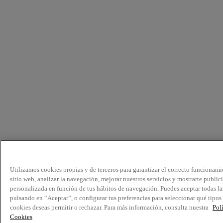
Utilizamos cookies propias y de terceros para garantizar el correcto funcionami
sitio web, analizar la navegación, mejorar nuestros servicios y mostrarte public
personalizada en función de tus hábitos de navegación. Puedes aceptar todas la
pulsando en “Aceptar”, o configurar tus preferencias para seleccionar qué tipos
cookies deseas permitir o rechazar. Para más información, consulta nuestra
Pol
Cookies