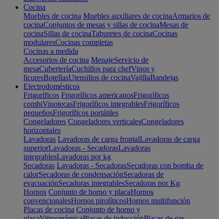
Cocina
Muebles de cocina
Muebles auxiliares de cocina
Armarios de
cocina
Conjuntos de mesas y sillas de cocina
Mesas de
cocina
Sillas de cocina
Taburetes de cocina
Cocinas
modulares
Cocinas completas
Cocinas a medida
Accesorios de cocina
Menaje
Servicio de
mesa
Cubertería
Cuchillos para chef
Vinos y
licores
Botellas
Utensilios de cocina
Vajilla
Bandejas
Electrodomésticos
Frigoríficos
Frigoríficos americanos
Frigoríficos
combi
Vinotecas
Frigoríficos integrables
Frigoríficos
pequeños
Frigoríficos portátiles
Congeladores
Congeladores verticales
Congeladores
horizontales
Lavadoras
Lavadoras de carga frontal
Lavadoras de carga
superior
Lavadoras - Secadoras
Lavadoras
integrables
Lavadoras por kg
Secadoras
Lavadoras - Secadoras
Secadoras con bomba de
calor
Secadoras de condensación
Secadoras de
evacuación
Secadoras integrables
Secadoras por Kg
Hornos
Conjunto de horno y placa
Hornos
convencionales
Hornos pirolíticos
Hornos multifunción
Placas de cocina
Conjunto de horno y
placa
Vitrocerámica
Placas de inducción
Placas de gas