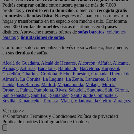
Podrás
comprar online
entre nuestra gama de más de 7.000
productos y
recibirlo en tu domicilio
, o bien con
recogida gratis
en nuestras tiendas física.
No esperes más para crear o renovar tu
hogar y transformarlo en un espacio con mucho estilo. Conforama
tiene 300
tiendas de muebles
físicas distribuidas en
6 países
distintos. Aproveche nuestras ofertas de
sofas baratos
,
colchones
baratos
y
liquidaciones de sofas
.
Conforama solo comercializa a través de su website o, físicamente,
en sus
tiendas de sofás
.
Alcalá de Guadaíra
,
Alcalá de Henares
,
Alcorcón
,
Alfafar
,
Alicante
,
Arinaga
,
Asturias
,
Badalona
,
Barakaldo
,
Barcelona
,
Burjassot
,
Castellón
,
Chafiras
,
Cordoba
,
Elche
,
Finestrat
,
Granada
,
Huércal de
Almería
,
La Coruña
,
La Laguna
,
La Zenia
,
Lanzarote
,
León
,
Lleida
,
Los Barrios
,
Madrid
,
Majadahonda
,
Málaga
,
Murcia
,
Orotava
,
Palma
,
Pamplona
,
Rivas
,
Sabadell
,
Sagunto
,
Salt, Girona
,
San Sebastian
,
Sant Boi
,
Santander
,
Santiago de Compostela
,
Sevilla
,
Tamaraceite
,
Terrassa
,
Viana
,
Vilanova i la Geltrú
,
Zaragoza
Ver más >>
© Conforama
Términos y Condiciones
Política de privacidad
Política de cookies
Configuración de Cookies