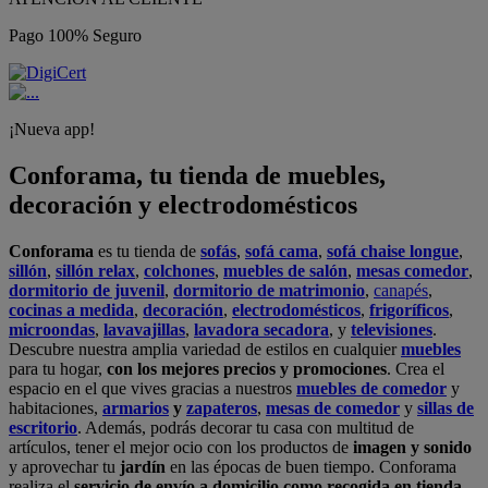
Pago 100% Seguro
¡Nueva app!
Conforama, tu tienda de muebles,
decoración y electrodomésticos
Conforama
es tu tienda de
sofás
,
sofá cama
,
sofá chaise longue
,
sillón
,
sillón relax
,
colchones
,
muebles de salón
,
mesas comedor
,
dormitorio de juvenil
,
dormitorio de matrimonio
,
canapés
,
cocinas a medida
,
decoración
,
electrodomésticos
,
frigoríficos
,
microondas
,
lavavajillas
,
lavadora secadora
, y
televisiones
.
Descubre nuestra amplia variedad de estilos en cualquier
muebles
para tu hogar,
con los mejores precios y promociones
. Crea el
espacio en el que vives gracias a nuestros
muebles de comedor
y
habitaciones,
armarios
y
zapateros
,
mesas de comedor
y
sillas de
escritorio
. Además, podrás decorar tu casa con multitud de
artículos, tener el mejor ocio con los productos de
imagen y sonido
y aprovechar tu
jardín
en las épocas de buen tiempo. Conforama
realiza el
servicio de envío a domicilio como recogida en tienda.