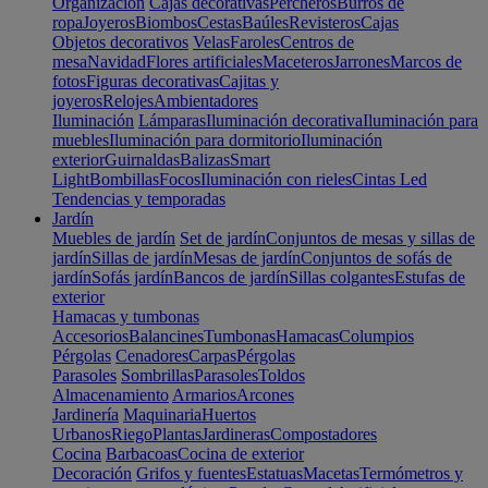
Organización
Cajas decorativas
Percheros
Burros de
ropa
Joyeros
Biombos
Cestas
Baúles
Revisteros
Cajas
Objetos decorativos
Velas
Faroles
Centros de
mesa
Navidad
Flores artificiales
Maceteros
Jarrones
Marcos de
fotos
Figuras decorativas
Cajitas y
joyeros
Relojes
Ambientadores
Iluminación
Lámparas
Iluminación decorativa
Iluminación para
muebles
Iluminación para dormitorio
Iluminación
exterior
Guirnaldas
Balizas
Smart
Light
Bombillas
Focos
Iluminación con rieles
Cintas Led
Tendencias y temporadas
Jardín
Muebles de jardín
Set de jardín
Conjuntos de mesas y sillas de
jardín
Sillas de jardín
Mesas de jardín
Conjuntos de sofás de
jardín
Sofás jardín
Bancos de jardín
Sillas colgantes
Estufas de
exterior
Hamacas y tumbonas
Accesorios
Balancines
Tumbonas
Hamacas
Columpios
Pérgolas
Cenadores
Carpas
Pérgolas
Parasoles
Sombrillas
Parasoles
Toldos
Almacenamiento
Armarios
Arcones
Jardinería
Maquinaria
Huertos
Urbanos
Riego
Plantas
Jardineras
Compostadores
Cocina
Barbacoas
Cocina de exterior
Decoración
Grifos y fuentes
Estatuas
Macetas
Termómetros y