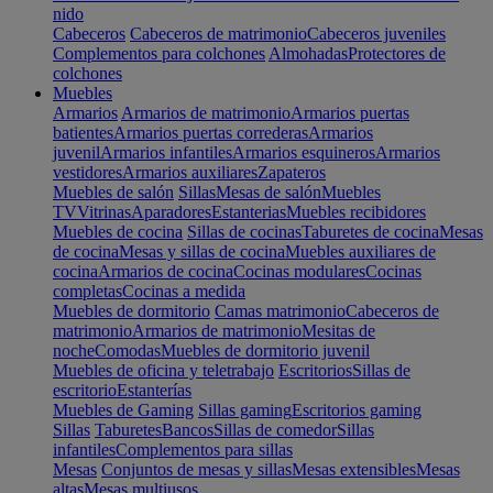
nido
Cabeceros
Cabeceros de matrimonio
Cabeceros juveniles
Complementos para colchones
Almohadas
Protectores de
colchones
Muebles
Armarios
Armarios de matrimonio
Armarios puertas
batientes
Armarios puertas correderas
Armarios
juvenil
Armarios infantiles
Armarios esquineros
Armarios
vestidores
Armarios auxiliares
Zapateros
Muebles de salón
Sillas
Mesas de salón
Muebles
TV
Vitrinas
Aparadores
Estanterias
Muebles recibidores
Muebles de cocina
Sillas de cocinas
Taburetes de cocina
Mesas
de cocina
Mesas y sillas de cocina
Muebles auxiliares de
cocina
Armarios de cocina
Cocinas modulares
Cocinas
completas
Cocinas a medida
Muebles de dormitorio
Camas matrimonio
Cabeceros de
matrimonio
Armarios de matrimonio
Mesitas de
noche
Comodas
Muebles de dormitorio juvenil
Muebles de oficina y teletrabajo
Escritorios
Sillas de
escritorio
Estanterías
Muebles de Gaming
Sillas gaming
Escritorios gaming
Sillas
Taburetes
Bancos
Sillas de comedor
Sillas
infantiles
Complementos para sillas
Mesas
Conjuntos de mesas y sillas
Mesas extensibles
Mesas
altas
Mesas multiusos