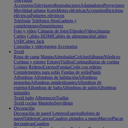
Televisión
Accesorios
Televisores
Reproductores
Adaptadores
Proyectores
Movilidad urbana
Karts
Motos eléctricas
Accesorios
Bicicletas
eléctricas
Patinetes eléctricos
Telefonía
Teléfonos fijos
Gadgets y
complementos
Smartphones
Foto y vídeo
Cámaras de fotos
Trípodes
Videocámaras
Cables
Cables HDMI
Cables de alimentación
Cables
USB
Cables Jack
Consolas y videojuegos
Accesorios
Textil
Ropa de cama
Mantas
Almohadas
Colchas
Sábanas
Nórdicos
Cortinas y estores
Estores
Visillos
Cortinas
Barras de cortina
Cojines
Relleno
Exterior
Fundas
Cojín con relleno
Complementos para sofás
Fundas de sofás
Plaids
Alfombras
Alfombras de habitación
Alfombras
pequeñas
Alfombras antideslizantes
Alfombras de
exterior
Alfombras de baño
Alfombras de salón
Alfombras
infantiles
Textil baño
Albornoces
Toallas
Textil cocina
Manteles
Servilletas
Decoración
Decoración de pared
Letreros
Espejos
Relojes de
pared
Tableros
Canvas
Cuadros pintados a mano
Marcos
Placas
decorativas
Cuadros