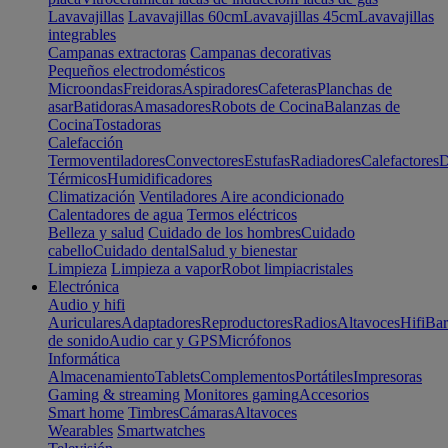
Lavavajillas
Lavavajillas 60cm
Lavavajillas 45cm
Lavavajillas
integrables
Campanas extractoras
Campanas decorativas
Pequeños electrodomésticos
Microondas
Freidoras
Aspiradores
Cafeteras
Planchas de
asar
Batidoras
Amasadores
Robots de Cocina
Balanzas de
Cocina
Tostadoras
Calefacción
Termoventiladores
Convectores
Estufas
Radiadores
Calefactores
D
Térmicos
Humidificadores
Climatización
Ventiladores
Aire acondicionado
Calentadores de agua
Termos eléctricos
Belleza y salud
Cuidado de los hombres
Cuidado
cabello
Cuidado dental
Salud y bienestar
Limpieza
Limpieza a vapor
Robot limpiacristales
Electrónica
Audio y hifi
Auriculares
Adaptadores
Reproductores
Radios
Altavoces
Hifi
Bar
de sonido
Audio car y GPS
Micrófonos
Informática
Almacenamiento
Tablets
Complementos
Portátiles
Impresoras
Gaming & streaming
Monitores gaming
Accesorios
Smart home
Timbres
Cámaras
Altavoces
Wearables
Smartwatches