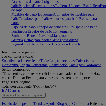
Accesorios de baño
Colgadores
baño
Papeleras
Dispensadores
Toalleros
Jaboneras
Escobillero
Port
de ropa
Muebles de baño
Botiquines
Conjuntos de muebles para
baño
Tocadores para baño
Armarios para baño
Repisa para
baño
Espejos de baño
Espejos de baño sin Luz
Espejos de baño
iluminados
Espejos de baño con aumento
Sanitarios
Bañeras
Lavabos
Mamparas
Grifería
Grifos para cocina
Grifos para ducha
Seguridad de baño
Barras de seguridad para baño
Resumen de tu pedido
¡Tu carrito está vacío!
Suscríbete a la newsletter
Todas las promociones
Colecciones
Conforama
Tarjeta Conforama
Financiación
Catálogos Conforama
Seguir Comprando
*Descuentos, cupones y servicios son aplicados en el carrito. Haz
clic en Tramitar Pedido para ver estos descuentos e importes
Pago 100% seguro
Total con descuento
(IVA incluido*)
Ir Al Carrito
Estado de mi pedido
Tiendas
Ayuda
Blog
App Conforama
Baleares