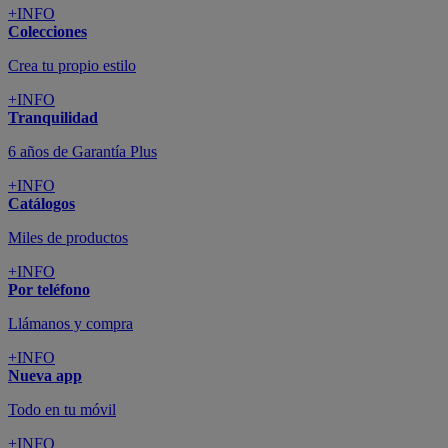
+INFO
Colecciones
Crea tu propio estilo
+INFO
Tranquilidad
6 años de Garantía Plus
+INFO
Catálogos
Miles de productos
+INFO
Por teléfono
Llámanos y compra
+INFO
Nueva app
Todo en tu móvil
+INFO