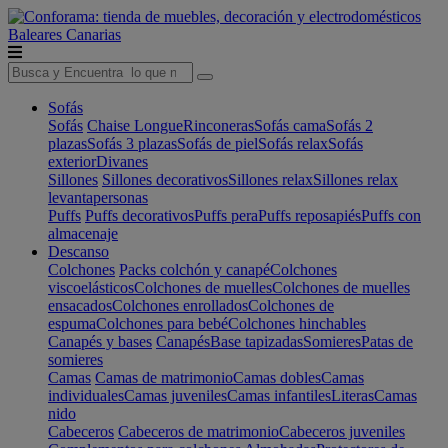
Baleares
Canarias
Sofás
Sofás
Chaise Longue
Rinconeras
Sofás cama
Sofás 2
plazas
Sofás 3 plazas
Sofás de piel
Sofás relax
Sofás
exterior
Divanes
Sillones
Sillones decorativos
Sillones relax
Sillones relax
levantapersonas
Puffs
Puffs decorativos
Puffs pera
Puffs reposapiés
Puffs con
almacenaje
Descanso
Colchones
Packs colchón y canapé
Colchones
viscoelásticos
Colchones de muelles
Colchones de muelles
ensacados
Colchones enrollados
Colchones de
espuma
Colchones para bebé
Colchones hinchables
Canapés y bases
Canapés
Base tapizadas
Somieres
Patas de
somieres
Camas
Camas de matrimonio
Camas dobles
Camas
individuales
Camas juveniles
Camas infantiles
Literas
Camas
nido
Cabeceros
Cabeceros de matrimonio
Cabeceros juveniles