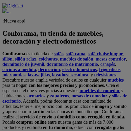
¡Nueva app!
Conforama, tu tienda de muebles,
decoración y electrodomésticos
Conforama
es tu tienda de
sofás
,
sofá cama
,
sofá chaise longue
,
sillón
,
sillón relax
,
colchones
,
muebles de salón
,
mesas comedor
,
dormitorio de juvenil
,
dormitorio de matrimonio
,
canapés
,
cocinas a medida
,
decoración
,
electrodomésticos
,
frigoríficos
,
microondas
,
lavavajillas
,
lavadora secadora
, y
televisiones
.
Descubre nuestra amplia variedad de estilos en cualquier
muebles
para tu hogar,
con los mejores precios y promociones
. Crea el
espacio en el que vives gracias a nuestros
muebles de comedor
y
habitaciones,
armarios
y
zapateros
,
mesas de comedor
y
sillas de
escritorio
. Además, podrás decorar tu casa con multitud de
artículos, tener el mejor ocio con los productos de
imagen y sonido
y aprovechar tu
jardín
en las épocas de buen tiempo. Conforama
realiza el
servicio de envío a domicilio como recogida en tienda.
Podrás
comprar online
entre nuestra gama de más de 7.000
productos y
recibirlo en tu domicilio
, o bien con
recogida gratis