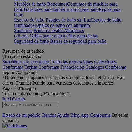
Muebles de baño
Botiquines
Conjuntos de muebles para
baño
Tocadores para baño
Armarios para baño
Repisa para
baño
Espejos de baño
Espejos de baño sin Luz
Espejos de baño
iluminados
Espejos de baño con aumento
Sanitarios
Bañeras
Lavabos
Mamparas
Grifería
Grifos para cocina
Grifos para ducha
Seguridad de baño
Barras de seguridad para baño
Resumen de tu pedido
¡Tu carrito está vacío!
Suscríbete a la newsletter
Todas las promociones
Colecciones
Conforama
Tarjeta Conforama
Financiación
Catálogos Conforama
Seguir Comprando
*Descuentos, cupones y servicios son aplicados en el carrito. Haz
clic en Tramitar Pedido para ver estos descuentos e importes
Pago 100% seguro
Total con descuento
(IVA incluido*)
Ir Al Carrito
Estado de mi pedido
Tiendas
Ayuda
Blog
App Conforama
Baleares
Canarias