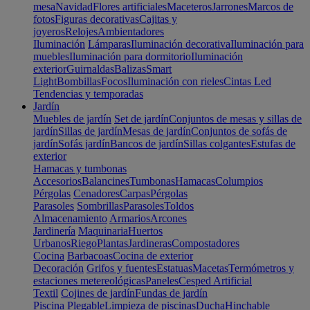
mesa
Navidad
Flores artificiales
Maceteros
Jarrones
Marcos de
fotos
Figuras decorativas
Cajitas y
joyeros
Relojes
Ambientadores
Iluminación
Lámparas
Iluminación decorativa
Iluminación para
muebles
Iluminación para dormitorio
Iluminación
exterior
Guirnaldas
Balizas
Smart
Light
Bombillas
Focos
Iluminación con rieles
Cintas Led
Tendencias y temporadas
Jardín
Muebles de jardín
Set de jardín
Conjuntos de mesas y sillas de
jardín
Sillas de jardín
Mesas de jardín
Conjuntos de sofás de
jardín
Sofás jardín
Bancos de jardín
Sillas colgantes
Estufas de
exterior
Hamacas y tumbonas
Accesorios
Balancines
Tumbonas
Hamacas
Columpios
Pérgolas
Cenadores
Carpas
Pérgolas
Parasoles
Sombrillas
Parasoles
Toldos
Almacenamiento
Armarios
Arcones
Jardinería
Maquinaria
Huertos
Urbanos
Riego
Plantas
Jardineras
Compostadores
Cocina
Barbacoas
Cocina de exterior
Decoración
Grifos y fuentes
Estatuas
Macetas
Termómetros y
estaciones metereológicas
Paneles
Cesped Artificial
Textil
Cojines de jardín
Fundas de jardín
Piscina
Plegable
Limpieza de piscinas
Ducha
Hinchable