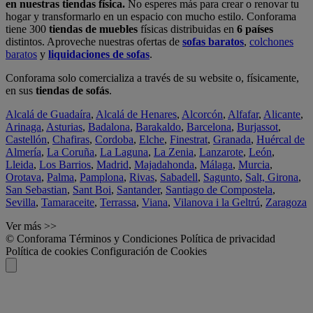
en nuestras tiendas física.
No esperes más para crear o renovar tu
hogar y transformarlo en un espacio con mucho estilo. Conforama
tiene 300
tiendas de muebles
físicas distribuidas en
6 países
distintos. Aproveche nuestras ofertas de
sofas baratos
,
colchones
baratos
y
liquidaciones de sofas
.
Conforama solo comercializa a través de su website o, físicamente,
en sus
tiendas de sofás
.
Alcalá de Guadaíra
,
Alcalá de Henares
,
Alcorcón
,
Alfafar
,
Alicante
,
Arinaga
,
Asturias
,
Badalona
,
Barakaldo
,
Barcelona
,
Burjassot
,
Castellón
,
Chafiras
,
Cordoba
,
Elche
,
Finestrat
,
Granada
,
Huércal de
Almería
,
La Coruña
,
La Laguna
,
La Zenia
,
Lanzarote
,
León
,
Lleida
,
Los Barrios
,
Madrid
,
Majadahonda
,
Málaga
,
Murcia
,
Orotava
,
Palma
,
Pamplona
,
Rivas
,
Sabadell
,
Sagunto
,
Salt, Girona
,
San Sebastian
,
Sant Boi
,
Santander
,
Santiago de Compostela
,
Sevilla
,
Tamaraceite
,
Terrassa
,
Viana
,
Vilanova i la Geltrú
,
Zaragoza
Ver más >>
© Conforama
Términos y Condiciones
Política de privacidad
Política de cookies
Configuración de Cookies