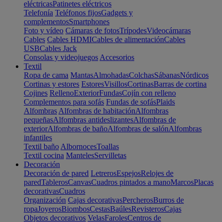
eléctricas
Patinetes eléctricos
Telefonía
Teléfonos fijos
Gadgets y
complementos
Smartphones
Foto y vídeo
Cámaras de fotos
Trípodes
Videocámaras
Cables
Cables HDMI
Cables de alimentación
Cables
USB
Cables Jack
Consolas y videojuegos
Accesorios
Textil
Ropa de cama
Mantas
Almohadas
Colchas
Sábanas
Nórdicos
Cortinas y estores
Estores
Visillos
Cortinas
Barras de cortina
Cojines
Relleno
Exterior
Fundas
Cojín con relleno
Complementos para sofás
Fundas de sofás
Plaids
Alfombras
Alfombras de habitación
Alfombras
pequeñas
Alfombras antideslizantes
Alfombras de
exterior
Alfombras de baño
Alfombras de salón
Alfombras
infantiles
Textil baño
Albornoces
Toallas
Textil cocina
Manteles
Servilletas
Decoración
Decoración de pared
Letreros
Espejos
Relojes de
pared
Tableros
Canvas
Cuadros pintados a mano
Marcos
Placas
decorativas
Cuadros
Organización
Cajas decorativas
Percheros
Burros de
ropa
Joyeros
Biombos
Cestas
Baúles
Revisteros
Cajas
Objetos decorativos
Velas
Faroles
Centros de