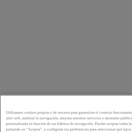
Utilizamos cookies propias y de terceros para garantizar el correcto funcionami
sitio web, analizar la navegación, mejorar nuestros servicios y mostrarte public
personalizada en función de tus hábitos de navegación. Puedes aceptar todas la
pulsando en “Aceptar”, o configurar tus preferencias para seleccionar qué tipos