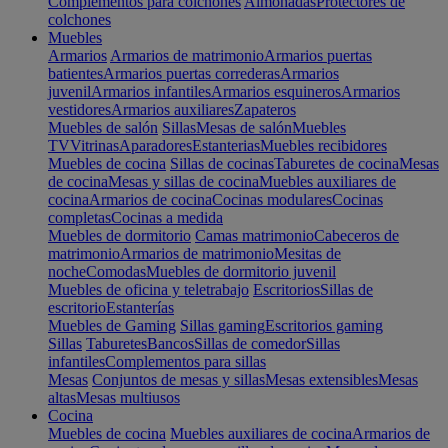
Complementos para colchones
Almohadas
Protectores de
colchones
Muebles
Armarios
Armarios de matrimonio
Armarios puertas
batientes
Armarios puertas correderas
Armarios
juvenil
Armarios infantiles
Armarios esquineros
Armarios
vestidores
Armarios auxiliares
Zapateros
Muebles de salón
Sillas
Mesas de salón
Muebles
TV
Vitrinas
Aparadores
Estanterias
Muebles recibidores
Muebles de cocina
Sillas de cocinas
Taburetes de cocina
Mesas
de cocina
Mesas y sillas de cocina
Muebles auxiliares de
cocina
Armarios de cocina
Cocinas modulares
Cocinas
completas
Cocinas a medida
Muebles de dormitorio
Camas matrimonio
Cabeceros de
matrimonio
Armarios de matrimonio
Mesitas de
noche
Comodas
Muebles de dormitorio juvenil
Muebles de oficina y teletrabajo
Escritorios
Sillas de
escritorio
Estanterías
Muebles de Gaming
Sillas gaming
Escritorios gaming
Sillas
Taburetes
Bancos
Sillas de comedor
Sillas
infantiles
Complementos para sillas
Mesas
Conjuntos de mesas y sillas
Mesas extensibles
Mesas
altas
Mesas multiusos
Cocina
Muebles de cocina
Muebles auxiliares de cocina
Armarios de