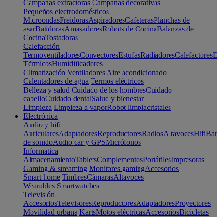
Campanas extractoras
Campanas decorativas
Pequeños electrodomésticos
Microondas
Freidoras
Aspiradores
Cafeteras
Planchas de
asar
Batidoras
Amasadores
Robots de Cocina
Balanzas de
Cocina
Tostadoras
Calefacción
Termoventiladores
Convectores
Estufas
Radiadores
Calefactores
D
Térmicos
Humidificadores
Climatización
Ventiladores
Aire acondicionado
Calentadores de agua
Termos eléctricos
Belleza y salud
Cuidado de los hombres
Cuidado
cabello
Cuidado dental
Salud y bienestar
Limpieza
Limpieza a vapor
Robot limpiacristales
Electrónica
Audio y hifi
Auriculares
Adaptadores
Reproductores
Radios
Altavoces
Hifi
Bar
de sonido
Audio car y GPS
Micrófonos
Informática
Almacenamiento
Tablets
Complementos
Portátiles
Impresoras
Gaming & streaming
Monitores gaming
Accesorios
Smart home
Timbres
Cámaras
Altavoces
Wearables
Smartwatches
Televisión
Accesorios
Televisores
Reproductores
Adaptadores
Proyectores
Movilidad urbana
Karts
Motos eléctricas
Accesorios
Bicicletas