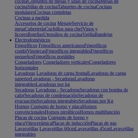
cocina
Conjuntos de mesas y sillas de cocina
Mesas de
cocina
Sillas de cocina
Taburetes de cocina
Cocinas
modulares
Cocinas completas
Cocinas a medida
Accesorios de cocina
Menaje
Servicio de
mesa
Cubertería
Cuchillos para chef
Vinos y
licores
Botellas
Utensilios de cocina
Vajilla
Bandejas
Electrodomésticos
Frigoríficos
Frigoríficos americanos
Frigoríficos
combi
Vinotecas
Frigoríficos integrables
Frigoríficos
pequeños
Frigoríficos portátiles
Congeladores
Congeladores verticales
Congeladores
horizontales
Lavadoras
Lavadoras de carga frontal
Lavadoras de carga
superior
Lavadoras - Secadoras
Lavadoras
integrables
Lavadoras por kg
Secadoras
Lavadoras - Secadoras
Secadoras con bomba de
calor
Secadoras de condensación
Secadoras de
evacuación
Secadoras integrables
Secadoras por Kg
Hornos
Conjunto de horno y placa
Hornos
convencionales
Hornos pirolíticos
Hornos multifunción
Placas de cocina
Conjunto de horno y
placa
Vitrocerámica
Placas de inducción
Placas de gas
Lavavajillas
Lavavajillas 60cm
Lavavajillas 45cm
Lavavajillas
integrables