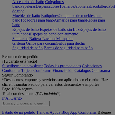
Accesorios de baño
Colgadores
baño
Papeleras
Dispensadores
Toalleros
Jaboneras
Escobillero
Port
de ropa
Muebles de baño
Botiquines
Conjuntos de muebles para
baño
Tocadores para baño
Armarios para baño
Repisa para
baño
Espejos de baño
Espejos de baño sin Luz
Espejos de baño
iluminados
Espejos de baño con aumento
Sanitarios
Bañeras
Lavabos
Mamparas
Grifería
Grifos para cocina
Grifos para ducha
Seguridad de baño
Barras de seguridad para baño
Resumen de tu pedido
¡Tu carrito está vacío!
Suscríbete a la newsletter
Todas las promociones
Colecciones
Conforama
Tarjeta Conforama
Financiación
Catálogos Conforama
Seguir Comprando
*Descuentos, cupones y servicios son aplicados en el carrito. Haz
clic en Tramitar Pedido para ver estos descuentos e importes
Pago 100% seguro
Total con descuento
(IVA incluido*)
Ir Al Carrito
Estado de mi pedido
Tiendas
Ayuda
Blog
App Conforama
Baleares