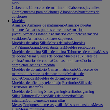
nido
Cabeceros
Cabeceros de matrimonio
Cabeceros juveniles
Complementos para colchones
Almohadas
Protectores de
colchones
Muebles
Armarios
Armarios de matrimonio
Armarios puertas
batientes
Armarios puertas correderas
Armarios
juvenil
Armarios infantiles
Armarios esquineros
Armarios
vestidores
Armarios auxiliares
Zapateros
Muebles de salón
Sillas
Mesas de salón
Muebles
TV
Vitrinas
Aparadores
Estanterias
Muebles recibidores
Muebles de cocina
Sillas de cocinas
Taburetes de cocina
Mesas
de cocina
Mesas y sillas de cocina
Muebles auxiliares de
cocina
Armarios de cocina
Cocinas modulares
Cocinas
completas
Cocinas a medida
Muebles de dormitorio
Camas matrimonio
Cabeceros de
matrimonio
Armarios de matrimonio
Mesitas de
noche
Comodas
Muebles de dormitorio juvenil
Muebles de oficina y teletrabajo
Escritorios
Sillas de
escritorio
Estanterías
Muebles de Gaming
Sillas gaming
Escritorios gaming
Sillas
Taburetes
Bancos
Sillas de comedor
Sillas
infantiles
Complementos para sillas
Mesas
Conjuntos de mesas y sillas
Mesas extensibles
Mesas
altas
Mesas multiusos