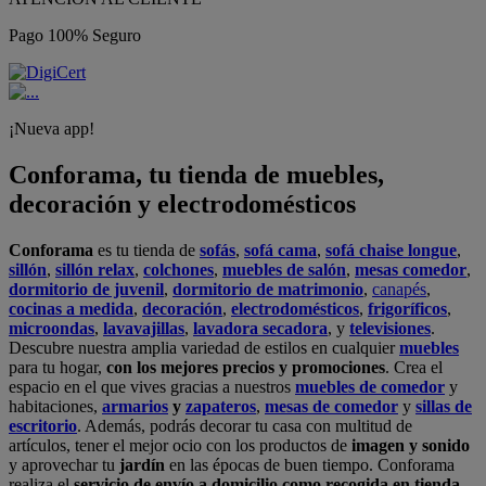
Pago 100% Seguro
¡Nueva app!
Conforama, tu tienda de muebles,
decoración y electrodomésticos
Conforama
es tu tienda de
sofás
,
sofá cama
,
sofá chaise longue
,
sillón
,
sillón relax
,
colchones
,
muebles de salón
,
mesas comedor
,
dormitorio de juvenil
,
dormitorio de matrimonio
,
canapés
,
cocinas a medida
,
decoración
,
electrodomésticos
,
frigoríficos
,
microondas
,
lavavajillas
,
lavadora secadora
, y
televisiones
.
Descubre nuestra amplia variedad de estilos en cualquier
muebles
para tu hogar,
con los mejores precios y promociones
. Crea el
espacio en el que vives gracias a nuestros
muebles de comedor
y
habitaciones,
armarios
y
zapateros
,
mesas de comedor
y
sillas de
escritorio
. Además, podrás decorar tu casa con multitud de
artículos, tener el mejor ocio con los productos de
imagen y sonido
y aprovechar tu
jardín
en las épocas de buen tiempo. Conforama
realiza el
servicio de envío a domicilio como recogida en tienda.