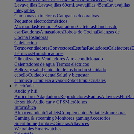
Lavavajillas
Lavavajillas 60cm
Lavavajillas 45cm
Lavavajillas
integrables
Campanas extractoras
Campanas decorativas
Pequeños electrodomésticos
Microondas
Freidoras
Aspiradores
Cafeteras
Planchas de
asar
Batidoras
Amasadores
Robots de Cocina
Balanzas de
Cocina
Tostadoras
Calefacción
Termoventiladores
Convectores
Estufas
Radiadores
Calefactores
D
Térmicos
Humidificadores
Climatización
Ventiladores
Aire acondicionado
Calentadores de agua
Termos eléctricos
Belleza y salud
Cuidado de los hombres
Cuidado
cabello
Cuidado dental
Salud y bienestar
Limpieza
Limpieza a vapor
Robot limpiacristales
Electrónica
Audio y hifi
Auriculares
Adaptadores
Reproductores
Radios
Altavoces
Hifi
Bar
de sonido
Audio car y GPS
Micrófonos
Informática
Almacenamiento
Tablets
Complementos
Portátiles
Impresoras
Gaming & streaming
Monitores gaming
Accesorios
Smart home
Timbres
Cámaras
Altavoces
Wearables
Smartwatches