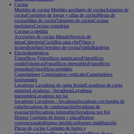
Cocina
Muebles de cocina
Muebles auxiliares de cocina
Armarios de
cocina
Conjuntos de mesas y sillas de cocina
Mesas de
cocina
Sillas de cocina
Taburetes de cocina
Cocinas
modulares
Cocinas completas
Cocinas a medida
Accesorios de cocina
Menaje
Servicio de
mesa
Cubertería
Cuchillos para chef
Vinos y
licores
Botellas
Utensilios de cocina
Vajilla
Bandejas
Electrodomésticos
Frigoríficos
Frigoríficos americanos
Frigoríficos
combi
Vinotecas
Frigoríficos integrables
Frigoríficos
pequeños
Frigoríficos portátiles
Congeladores
Congeladores verticales
Congeladores
horizontales
Lavadoras
Lavadoras de carga frontal
Lavadoras de carga
superior
Lavadoras - Secadoras
Lavadoras
integrables
Lavadoras por kg
Secadoras
Lavadoras - Secadoras
Secadoras con bomba de
calor
Secadoras de condensación
Secadoras de
evacuación
Secadoras integrables
Secadoras por Kg
Hornos
Conjunto de horno y placa
Hornos
convencionales
Hornos pirolíticos
Hornos multifunción
Placas de cocina
Conjunto de horno y
placa
Vitrocerámica
Placas de inducción
Placas de gas