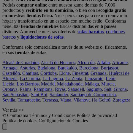
Podrás
comprar online
entre nuestra gama de más de 7.000
productos y
recibirlo en tu domicilio
, o bien con
recogida gratis
en nuestras tiendas física.
No esperes más para crear o renovar tu
hogar y transformarlo en un espacio con mucho estilo. Conforama
tiene 300
tiendas de muebles
físicas distribuidas en
6 países
distintos. Aproveche nuestras ofertas de
sofas baratos
,
colchones
baratos
y
liquidaciones de sofas
.
Conforama solo comercializa a través de su website o, físicamente,
en sus
tiendas de sofás
.
Alcalá de Guadaíra
,
Alcalá de Henares
,
Alcorcón
,
Alfafar
,
Alicante
,
Arinaga
,
Asturias
,
Badalona
,
Barakaldo
,
Barcelona
,
Burjassot
,
Castellón
,
Chafiras
,
Cordoba
,
Elche
,
Finestrat
,
Granada
,
Huércal de
Almería
,
La Coruña
,
La Laguna
,
La Zenia
,
Lanzarote
,
León
,
Lleida
,
Los Barrios
,
Madrid
,
Majadahonda
,
Málaga
,
Murcia
,
Orotava
,
Palma
,
Pamplona
,
Rivas
,
Sabadell
,
Sagunto
,
Salt, Girona
,
San Sebastian
,
Sant Boi
,
Santander
,
Santiago de Compostela
,
Sevilla
,
Tamaraceite
,
Terrassa
,
Viana
,
Vilanova i la Geltrú
,
Zaragoza
Ver más >>
© Conforama
Términos y Condiciones
Política de privacidad
Política de cookies
Configuración de Cookies