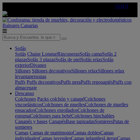
🔵Cambia tu electro con
-10% EXTRA
de descuento ☑️
AQUÍ
Baleares
Canarias
Sofás
Sofás
Chaise Longue
Rinconeras
Sofás cama
Sofás 2
plazas
Sofás 3 plazas
Sofás de piel
Sofás relax
Sofás
exterior
Divanes
Sillones
Sillones decorativos
Sillones relax
Sillones relax
levantapersonas
Puffs
Puffs decorativos
Puffs pera
Puffs reposapiés
Puffs con
almacenaje
Descanso
Colchones
Packs colchón y canapé
Colchones
viscoelásticos
Colchones de muelles
Colchones de muelles
ensacados
Colchones enrollados
Colchones de
espuma
Colchones para bebé
Colchones hinchables
Canapés y bases
Canapés
Base tapizadas
Somieres
Patas de
somieres
Camas
Camas de matrimonio
Camas dobles
Camas
individuales
Camas juveniles
Camas infantiles
Literas
Camas