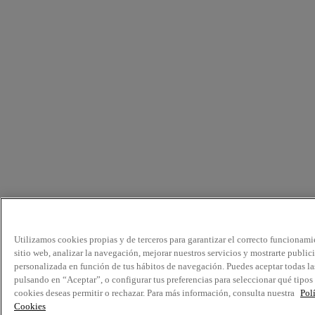
Utilizamos cookies propias y de terceros para garantizar el correcto funcionami
sitio web, analizar la navegación, mejorar nuestros servicios y mostrarte public
personalizada en función de tus hábitos de navegación. Puedes aceptar todas la
pulsando en “Aceptar”, o configurar tus preferencias para seleccionar qué tipos
cookies deseas permitir o rechazar. Para más información, consulta nuestra
Pol
Cookies