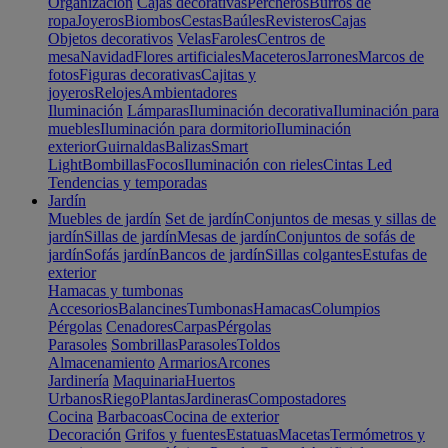
Organización
Cajas decorativas
Percheros
Burros de
ropa
Joyeros
Biombos
Cestas
Baúles
Revisteros
Cajas
Objetos decorativos
Velas
Faroles
Centros de
mesa
Navidad
Flores artificiales
Maceteros
Jarrones
Marcos de
fotos
Figuras decorativas
Cajitas y
joyeros
Relojes
Ambientadores
Iluminación
Lámparas
Iluminación decorativa
Iluminación para
muebles
Iluminación para dormitorio
Iluminación
exterior
Guirnaldas
Balizas
Smart
Light
Bombillas
Focos
Iluminación con rieles
Cintas Led
Tendencias y temporadas
Jardín
Muebles de jardín
Set de jardín
Conjuntos de mesas y sillas de
jardín
Sillas de jardín
Mesas de jardín
Conjuntos de sofás de
jardín
Sofás jardín
Bancos de jardín
Sillas colgantes
Estufas de
exterior
Hamacas y tumbonas
Accesorios
Balancines
Tumbonas
Hamacas
Columpios
Pérgolas
Cenadores
Carpas
Pérgolas
Parasoles
Sombrillas
Parasoles
Toldos
Almacenamiento
Armarios
Arcones
Jardinería
Maquinaria
Huertos
Urbanos
Riego
Plantas
Jardineras
Compostadores
Cocina
Barbacoas
Cocina de exterior
Decoración
Grifos y fuentes
Estatuas
Macetas
Termómetros y