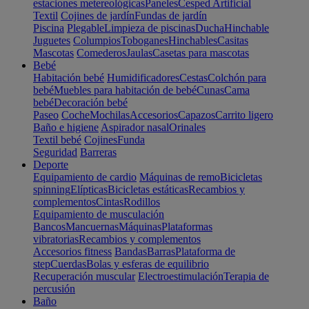
estaciones metereológicas
Paneles
Cesped Artificial
Textil
Cojines de jardín
Fundas de jardín
Piscina
Plegable
Limpieza de piscinas
Ducha
Hinchable
Juguetes
Columpios
Toboganes
Hinchables
Casitas
Mascotas
Comederos
Jaulas
Casetas para mascotas
Bebé
Habitación bebé
Humidificadores
Cestas
Colchón para
bebé
Muebles para habitación de bebé
Cunas
Cama
bebé
Decoración bebé
Paseo
Coche
Mochilas
Accesorios
Capazos
Carrito ligero
Baño e higiene
Aspirador nasal
Orinales
Textil bebé
Cojines
Funda
Seguridad
Barreras
Deporte
Equipamiento de cardio
Máquinas de remo
Bicicletas
spinning
Elípticas
Bicicletas estáticas
Recambios y
complementos
Cintas
Rodillos
Equipamiento de musculación
Bancos
Mancuernas
Máquinas
Plataformas
vibratorias
Recambios y complementos
Accesorios fitness
Bandas
Barras
Plataforma de
step
Cuerdas
Bolas y esferas de equilibrio
Recuperación muscular
Electroestimulación
Terapia de
percusión
Baño