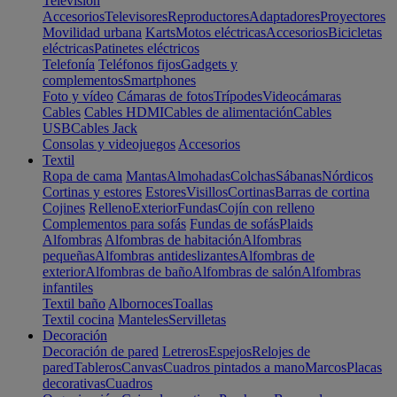
Televisión
Accesorios
Televisores
Reproductores
Adaptadores
Proyectores
Movilidad urbana
Karts
Motos eléctricas
Accesorios
Bicicletas
eléctricas
Patinetes eléctricos
Telefonía
Teléfonos fijos
Gadgets y
complementos
Smartphones
Foto y vídeo
Cámaras de fotos
Trípodes
Videocámaras
Cables
Cables HDMI
Cables de alimentación
Cables
USB
Cables Jack
Consolas y videojuegos
Accesorios
Textil
Ropa de cama
Mantas
Almohadas
Colchas
Sábanas
Nórdicos
Cortinas y estores
Estores
Visillos
Cortinas
Barras de cortina
Cojines
Relleno
Exterior
Fundas
Cojín con relleno
Complementos para sofás
Fundas de sofás
Plaids
Alfombras
Alfombras de habitación
Alfombras
pequeñas
Alfombras antideslizantes
Alfombras de
exterior
Alfombras de baño
Alfombras de salón
Alfombras
infantiles
Textil baño
Albornoces
Toallas
Textil cocina
Manteles
Servilletas
Decoración
Decoración de pared
Letreros
Espejos
Relojes de
pared
Tableros
Canvas
Cuadros pintados a mano
Marcos
Placas
decorativas
Cuadros