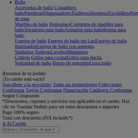
Baño
Accesorios de baño
Colgadores
baño
Papeleras
Dispensadores
Toalleros
Jaboneras
Escobillero
Port
de ropa
Muebles de baño
Botiquines
Conjuntos de muebles para
baño
Tocadores para baño
Armarios para baño
Repisa para
baño
Espejos de baño
Espejos de baño sin Luz
Espejos de baño
iluminados
Espejos de baño con aumento
Sanitarios
Bañeras
Lavabos
Mamparas
Grifería
Grifos para cocina
Grifos para ducha
Seguridad de baño
Barras de seguridad para baño
Resumen de tu pedido
¡Tu carrito está vacío!
Suscríbete a la newsletter
Todas las promociones
Colecciones
Conforama
Tarjeta Conforama
Financiación
Catálogos Conforama
Seguir Comprando
*Descuentos, cupones y servicios son aplicados en el carrito. Haz
clic en Tramitar Pedido para ver estos descuentos e importes
Pago 100% seguro
Total con descuento
(IVA incluido*)
Ir Al Carrito