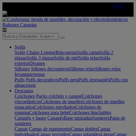
🔵Cambia tu electro con
-10% EXTRA
de descuento ☑️
AQUÍ
Baleares
Canarias
Sofás
Sofás
Chaise Longue
Rinconeras
Sofás cama
Sofás 2
plazas
Sofás 3 plazas
Sofás de piel
Sofás relax
Sofás
exterior
Divanes
Sillones
Sillones decorativos
Sillones relax
Sillones relax
levantapersonas
Puffs
Puffs decorativos
Puffs pera
Puffs reposapiés
Puffs con
almacenaje
Descanso
Colchones
Packs colchón y canapé
Colchones
viscoelásticos
Colchones de muelles
Colchones de muelles
ensacados
Colchones enrollados
Colchones de
espuma
Colchones para bebé
Colchones hinchables
Canapés y bases
Canapés
Base tapizadas
Somieres
Patas de
somieres
Camas
Camas de matrimonio
Camas dobles
Camas
individuales
Camas juveniles
Camas infantiles
Literas
Camas