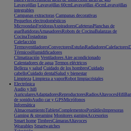
Lavavajillas
Lavavajillas 60cm
Lavavajillas 45cm
Lavavajillas
integrables
Campanas extractoras
Campanas decorativas
Pequeños electrodomésticos
Microondas
Freidoras
Aspiradores
Cafeteras
Planchas de
asar
Batidoras
Amasadores
Robots de Cocina
Balanzas de
Cocina
Tostadoras
Calefacción
Termoventiladores
Convectores
Estufas
Radiadores
Calefactores
D
Térmicos
Humidificadores
Climatización
Ventiladores
Aire acondicionado
Calentadores de agua
Termos eléctricos
Belleza y salud
Cuidado de los hombres
Cuidado
cabello
Cuidado dental
Salud y bienestar
Limpieza
Limpieza a vapor
Robot limpiacristales
Electrónica
Audio y hifi
Auriculares
Adaptadores
Reproductores
Radios
Altavoces
Hifi
Bar
de sonido
Audio car y GPS
Micrófonos
Informática
Almacenamiento
Tablets
Complementos
Portátiles
Impresoras
Gaming & streaming
Monitores gaming
Accesorios
Smart home
Timbres
Cámaras
Altavoces
Wearables
Smartwatches