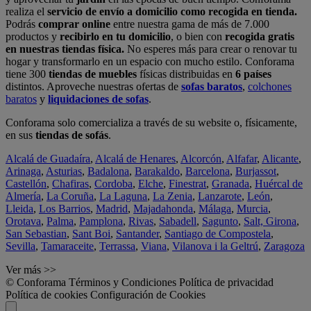
realiza el
servicio de envío a domicilio como recogida en tienda.
Podrás
comprar online
entre nuestra gama de más de 7.000
productos y
recibirlo en tu domicilio
, o bien con
recogida gratis
en nuestras tiendas física.
No esperes más para crear o renovar tu
hogar y transformarlo en un espacio con mucho estilo. Conforama
tiene 300
tiendas de muebles
físicas distribuidas en
6 países
distintos. Aproveche nuestras ofertas de
sofas baratos
,
colchones
baratos
y
liquidaciones de sofas
.
Conforama solo comercializa a través de su website o, físicamente,
en sus
tiendas de sofás
.
Alcalá de Guadaíra
,
Alcalá de Henares
,
Alcorcón
,
Alfafar
,
Alicante
,
Arinaga
,
Asturias
,
Badalona
,
Barakaldo
,
Barcelona
,
Burjassot
,
Castellón
,
Chafiras
,
Cordoba
,
Elche
,
Finestrat
,
Granada
,
Huércal de
Almería
,
La Coruña
,
La Laguna
,
La Zenia
,
Lanzarote
,
León
,
Lleida
,
Los Barrios
,
Madrid
,
Majadahonda
,
Málaga
,
Murcia
,
Orotava
,
Palma
,
Pamplona
,
Rivas
,
Sabadell
,
Sagunto
,
Salt, Girona
,
San Sebastian
,
Sant Boi
,
Santander
,
Santiago de Compostela
,
Sevilla
,
Tamaraceite
,
Terrassa
,
Viana
,
Vilanova i la Geltrú
,
Zaragoza
Ver más >>
© Conforama
Términos y Condiciones
Política de privacidad
Política de cookies
Configuración de Cookies