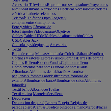
Televisión
Accesorios
Televisores
Reproductores
Adaptadores
Proyectores
Movilidad urbana
Karts
Motos eléctricas
Accesorios
Bicicletas
eléctricas
Patinetes eléctricos
Telefonía
Teléfonos fijos
Gadgets y
complementos
Smartphones
Foto y vídeo
Cámaras de
fotos
Trípodes
Videocámaras
Objetivos
Cables
Cables HDMI
Cables de alimentación
Cables
USB
Cables Jack
Consolas y videojuegos
Accesorios
Textil
Ropa de cama
Mantas
Almohadas
Colchas
Sábanas
Nórdicos
Cortinas y estores
Estores
Visillos
Cortinas
Barras de cortina
Cojines
Relleno
Exterior
Fundas
Cojín con relleno
Complementos para sofás
Fundas de sofás
Plaids
Alfombras
Alfombras de habitación
Alfombras
pequeñas
Alfombras antideslizantes
Alfombras de
exterior
Alfombras de baño
Alfombras de salón
Alfombras
infantiles
Textil baño
Albornoces
Toallas
Textil cocina
Manteles
Servilletas
Decoración
Decoración de pared
Letreros
Espejos
Relojes de
pared
Tableros
Canvas
Cuadros pintados a mano
Marcos
Placas