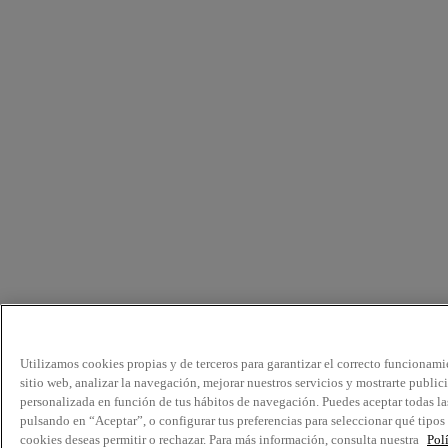
Utilizamos cookies propias y de terceros para garantizar el correcto funcionami
sitio web, analizar la navegación, mejorar nuestros servicios y mostrarte public
personalizada en función de tus hábitos de navegación. Puedes aceptar todas la
pulsando en “Aceptar”, o configurar tus preferencias para seleccionar qué tipos
cookies deseas permitir o rechazar. Para más información, consulta nuestra
Pol