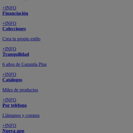
+INFO
Financiación
+INFO
Colecciones
Crea tu propio estilo
+INFO
Tranquilidad
6 años de Garantía Plus
+INFO
Catálogos
Miles de productos
+INFO
Por teléfono
Llámanos y compra
+INFO
Nueva app