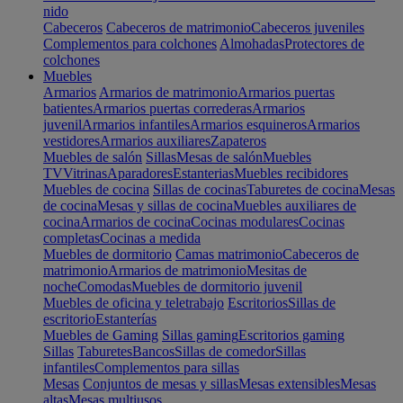
nido
Cabeceros
Cabeceros de matrimonio
Cabeceros juveniles
Complementos para colchones
Almohadas
Protectores de
colchones
Muebles
Armarios
Armarios de matrimonio
Armarios puertas
batientes
Armarios puertas correderas
Armarios
juvenil
Armarios infantiles
Armarios esquineros
Armarios
vestidores
Armarios auxiliares
Zapateros
Muebles de salón
Sillas
Mesas de salón
Muebles
TV
Vitrinas
Aparadores
Estanterias
Muebles recibidores
Muebles de cocina
Sillas de cocinas
Taburetes de cocina
Mesas
de cocina
Mesas y sillas de cocina
Muebles auxiliares de
cocina
Armarios de cocina
Cocinas modulares
Cocinas
completas
Cocinas a medida
Muebles de dormitorio
Camas matrimonio
Cabeceros de
matrimonio
Armarios de matrimonio
Mesitas de
noche
Comodas
Muebles de dormitorio juvenil
Muebles de oficina y teletrabajo
Escritorios
Sillas de
escritorio
Estanterías
Muebles de Gaming
Sillas gaming
Escritorios gaming
Sillas
Taburetes
Bancos
Sillas de comedor
Sillas
infantiles
Complementos para sillas
Mesas
Conjuntos de mesas y sillas
Mesas extensibles
Mesas
altas
Mesas multiusos