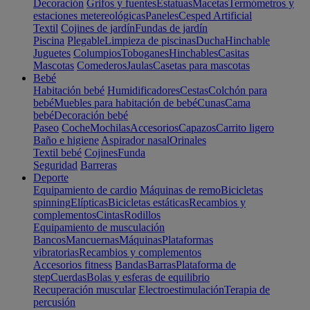
Decoración
Grifos y fuentes
Estatuas
Macetas
Termómetros y
estaciones metereológicas
Paneles
Cesped Artificial
Textil
Cojines de jardín
Fundas de jardín
Piscina
Plegable
Limpieza de piscinas
Ducha
Hinchable
Juguetes
Columpios
Toboganes
Hinchables
Casitas
Mascotas
Comederos
Jaulas
Casetas para mascotas
Bebé
Habitación bebé
Humidificadores
Cestas
Colchón para
bebé
Muebles para habitación de bebé
Cunas
Cama
bebé
Decoración bebé
Paseo
Coche
Mochilas
Accesorios
Capazos
Carrito ligero
Baño e higiene
Aspirador nasal
Orinales
Textil bebé
Cojines
Funda
Seguridad
Barreras
Deporte
Equipamiento de cardio
Máquinas de remo
Bicicletas
spinning
Elípticas
Bicicletas estáticas
Recambios y
complementos
Cintas
Rodillos
Equipamiento de musculación
Bancos
Mancuernas
Máquinas
Plataformas
vibratorias
Recambios y complementos
Accesorios fitness
Bandas
Barras
Plataforma de
step
Cuerdas
Bolas y esferas de equilibrio
Recuperación muscular
Electroestimulación
Terapia de
percusión