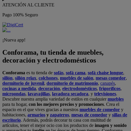
ATENCIÓN AL CLIENTE
Pago 100% Seguro
¡Nueva app!
Conforama, tu tienda de muebles,
decoración y electrodomésticos
Conforama
es tu tienda de
sofás
,
sofá cama
,
sofá chaise longue
,
sillón
,
sillón relax
,
colchones
,
muebles de salón
,
mesas comedor
,
dormitorio de juvenil
,
dormitorio de matrimonio
,
canapés
,
cocinas a medida
,
decoración
,
electrodomésticos
,
frigoríficos
,
microondas
,
lavavajillas
,
lavadora secadora
, y
televisiones
.
Descubre nuestra amplia variedad de estilos en cualquier
muebles
para tu hogar,
con los mejores precios y promociones
. Crea el
espacio en el que vives gracias a nuestros
muebles de comedor
y
habitaciones,
armarios
y
zapateros
,
mesas de comedor
y
sillas de
escritorio
. Además, podrás decorar tu casa con multitud de
artículos, tener el mejor ocio con los productos de
imagen y sonido
y aprovechar tu
jardín
en las épocas de buen tiempo. Conforama