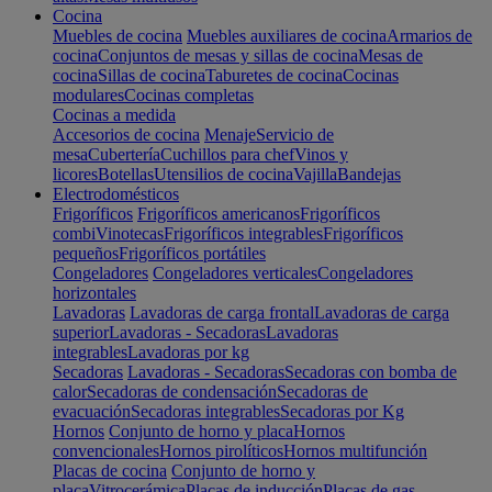
Cocina
Muebles de cocina
Muebles auxiliares de cocina
Armarios de
cocina
Conjuntos de mesas y sillas de cocina
Mesas de
cocina
Sillas de cocina
Taburetes de cocina
Cocinas
modulares
Cocinas completas
Cocinas a medida
Accesorios de cocina
Menaje
Servicio de
mesa
Cubertería
Cuchillos para chef
Vinos y
licores
Botellas
Utensilios de cocina
Vajilla
Bandejas
Electrodomésticos
Frigoríficos
Frigoríficos americanos
Frigoríficos
combi
Vinotecas
Frigoríficos integrables
Frigoríficos
pequeños
Frigoríficos portátiles
Congeladores
Congeladores verticales
Congeladores
horizontales
Lavadoras
Lavadoras de carga frontal
Lavadoras de carga
superior
Lavadoras - Secadoras
Lavadoras
integrables
Lavadoras por kg
Secadoras
Lavadoras - Secadoras
Secadoras con bomba de
calor
Secadoras de condensación
Secadoras de
evacuación
Secadoras integrables
Secadoras por Kg
Hornos
Conjunto de horno y placa
Hornos
convencionales
Hornos pirolíticos
Hornos multifunción
Placas de cocina
Conjunto de horno y
placa
Vitrocerámica
Placas de inducción
Placas de gas