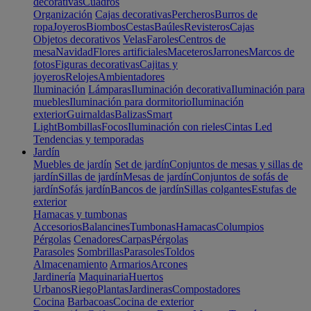
decorativas
Cuadros
Organización
Cajas decorativas
Percheros
Burros de
ropa
Joyeros
Biombos
Cestas
Baúles
Revisteros
Cajas
Objetos decorativos
Velas
Faroles
Centros de
mesa
Navidad
Flores artificiales
Maceteros
Jarrones
Marcos de
fotos
Figuras decorativas
Cajitas y
joyeros
Relojes
Ambientadores
Iluminación
Lámparas
Iluminación decorativa
Iluminación para
muebles
Iluminación para dormitorio
Iluminación
exterior
Guirnaldas
Balizas
Smart
Light
Bombillas
Focos
Iluminación con rieles
Cintas Led
Tendencias y temporadas
Jardín
Muebles de jardín
Set de jardín
Conjuntos de mesas y sillas de
jardín
Sillas de jardín
Mesas de jardín
Conjuntos de sofás de
jardín
Sofás jardín
Bancos de jardín
Sillas colgantes
Estufas de
exterior
Hamacas y tumbonas
Accesorios
Balancines
Tumbonas
Hamacas
Columpios
Pérgolas
Cenadores
Carpas
Pérgolas
Parasoles
Sombrillas
Parasoles
Toldos
Almacenamiento
Armarios
Arcones
Jardinería
Maquinaria
Huertos
Urbanos
Riego
Plantas
Jardineras
Compostadores
Cocina
Barbacoas
Cocina de exterior