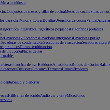
s
Mesas multiusos
cina
Conjuntos de mesas y sillas de cocina
Mesas de cocina
Sillas de coc
los para chef
Vinos y licores
Botellas
Utensilios de cocina
Vajilla
Bandeja
s
Frigoríficos integrables
Frigoríficos pequeños
Frigoríficos portátiles
es
ior
Lavadoras - Secadoras
Lavadoras integrables
Lavadoras por kg
r
Secadoras de condensación
Secadoras de evacuación
Secadoras integra
s pirolíticos
Hornos multifunción
s de inducción
Placas de gas
ntegrables
afeteras
Planchas de asar
Batidoras
Amasadores
Robots de Cocina
Balanz
alefactores
Difusores
Emisores Térmicos
Humidificadores
o dental
Salud y bienestar
voces
Hifi
Barras de sonido
Audio car y GPS
Micrófonos
presoras