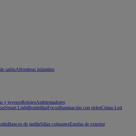
de salón
Alfombras infantiles
as y joyeros
Relojes
Ambientadores
zas
Smart Light
Bombillas
Focos
Iluminación con rieles
Cintas Led
ardín
Bancos de jardín
Sillas colgantes
Estufas de exterior