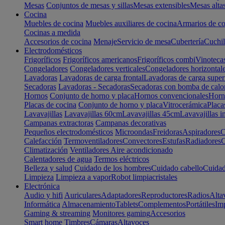
Mesas
Conjuntos de mesas y sillas
Mesas extensibles
Mesas alta
Cocina
Muebles de cocina
Muebles auxiliares de cocina
Armarios de co
Cocinas a medida
Accesorios de cocina
Menaje
Servicio de mesa
Cubertería
Cuchil
Electrodomésticos
Frigoríficos
Frigoríficos americanos
Frigoríficos combi
Vinoteca
Congeladores
Congeladores verticales
Congeladores horizontal
Lavadoras
Lavadoras de carga frontal
Lavadoras de carga super
Secadoras
Lavadoras - Secadoras
Secadoras con bomba de calo
Hornos
Conjunto de horno y placa
Hornos convencionales
Horno
Placas de cocina
Conjunto de horno y placa
Vitrocerámica
Placa
Lavavajillas
Lavavajillas 60cm
Lavavajillas 45cm
Lavavajillas i
Campanas extractoras
Campanas decorativas
Pequeños electrodomésticos
Microondas
Freidoras
Aspiradores
C
Calefacción
Termoventiladores
Convectores
Estufas
Radiadores
C
Climatización
Ventiladores
Aire acondicionado
Calentadores de agua
Termos eléctricos
Belleza y salud
Cuidado de los hombres
Cuidado cabello
Cuidad
Limpieza
Limpieza a vapor
Robot limpiacristales
Electrónica
Audio y hifi
Auriculares
Adaptadores
Reproductores
Radios
Alta
Informática
Almacenamiento
Tablets
Complementos
Portátiles
Im
Gaming & streaming
Monitores gaming
Accesorios
Smart home
Timbres
Cámaras
Altavoces