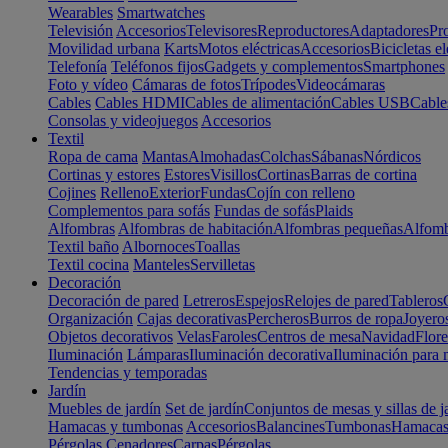
Wearables
Smartwatches
Televisión
Accesorios
Televisores
Reproductores
Adaptadores
Pr
Movilidad urbana
Karts
Motos eléctricas
Accesorios
Bicicletas el
Telefonía
Teléfonos fijos
Gadgets y complementos
Smartphones
Foto y vídeo
Cámaras de fotos
Trípodes
Videocámaras
Cables
Cables HDMI
Cables de alimentación
Cables USB
Cable
Consolas y videojuegos
Accesorios
Textil
Ropa de cama
Mantas
Almohadas
Colchas
Sábanas
Nórdicos
Cortinas y estores
Estores
Visillos
Cortinas
Barras de cortina
Cojines
Relleno
Exterior
Fundas
Cojín con relleno
Complementos para sofás
Fundas de sofás
Plaids
Alfombras
Alfombras de habitación
Alfombras pequeñas
Alfomb
Textil baño
Albornoces
Toallas
Textil cocina
Manteles
Servilletas
Decoración
Decoración de pared
Letreros
Espejos
Relojes de pared
Tableros
Organización
Cajas decorativas
Percheros
Burros de ropa
Joyero
Objetos decorativos
Velas
Faroles
Centros de mesa
Navidad
Flore
Iluminación
Lámparas
Iluminación decorativa
Iluminación para 
Tendencias y temporadas
Jardín
Muebles de jardín
Set de jardín
Conjuntos de mesas y sillas de j
Hamacas y tumbonas
Accesorios
Balancines
Tumbonas
Hamaca
Pérgolas
Cenadores
Carpas
Pérgolas