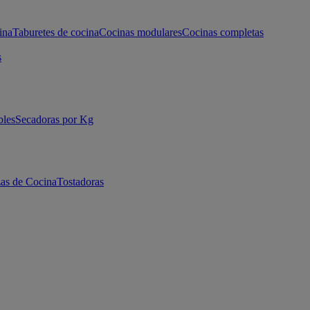
ina
Taburetes de cocina
Cocinas modulares
Cocinas completas
s
bles
Secadoras por Kg
as de Cocina
Tostadoras