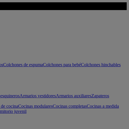
os
Colchones de espuma
Colchones para bebé
Colchones hinchables
esquineros
Armarios vestidores
Armarios auxiliares
Zapateros
 de cocina
Cocinas modulares
Cocinas completas
Cocinas a medida
mitorio juvenil