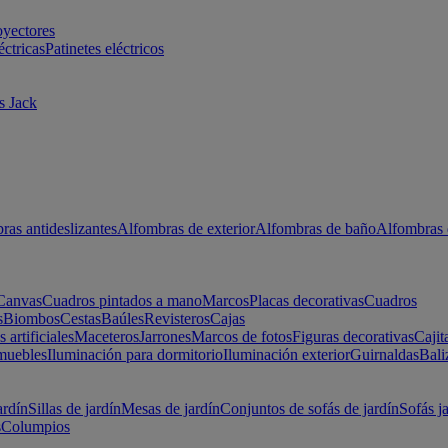
oyectores
éctricas
Patinetes eléctricos
s Jack
ras antideslizantes
Alfombras de exterior
Alfombras de baño
Alfombras 
Canvas
Cuadros pintados a mano
Marcos
Placas decorativas
Cuadros
s
Biombos
Cestas
Baúles
Revisteros
Cajas
s artificiales
Maceteros
Jarrones
Marcos de fotos
Figuras decorativas
Cajit
muebles
Iluminación para dormitorio
Iluminación exterior
Guirnaldas
Bali
ardín
Sillas de jardín
Mesas de jardín
Conjuntos de sofás de jardín
Sofás j
s
Columpios