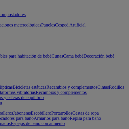
ompostadores
aciones metereológicas
Paneles
Cesped Artificial
les para habitación de bebé
Cunas
Cama bebé
Decoración bebé
lípticas
Bicicletas estáticas
Recambios y complementos
Cintas
Rodillos
taformas vibratorias
Recambios y complementos
s y esferas de equilibrio
ón
alleros
Jaboneras
Escobillero
Portarrollos
Cestas de ropa
cadores para baño
Armarios para baño
Repisa para baño
inados
Espejos de baño con aumento