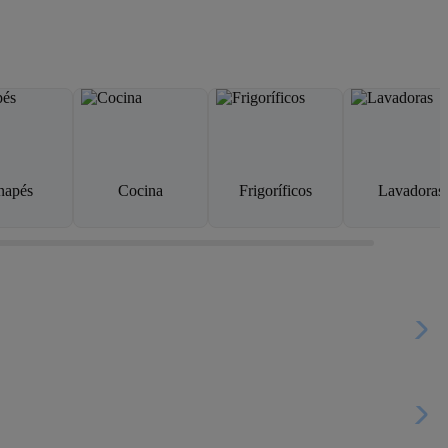
napés
Cocina
Frigoríficos
Lavadoras