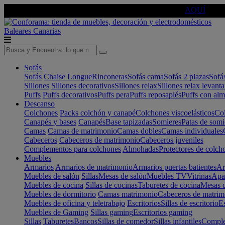
🔵Cambia tu electro con
-10% EXTRA
de descuento ☑️
AQUÍ
Baleares
Canarias
Sofás
Sofás
Chaise Longue
Rinconeras
Sofás cama
Sofás 2 plazas
Sofá
Sillones
Sillones decorativos
Sillones relax
Sillones relax levant
Puffs
Puffs decorativos
Puffs pera
Puffs reposapiés
Puffs con al
Descanso
Colchones
Packs colchón y canapé
Colchones viscoelásticos
Col
Canapés y bases
Canapés
Base tapizadas
Somieres
Patas de somi
Camas
Camas de matrimonio
Camas dobles
Camas individuales
Cabeceros
Cabeceros de matrimonio
Cabeceros juveniles
Complementos para colchones
Almohadas
Protectores de colch
Muebles
Armarios
Armarios de matrimonio
Armarios puertas batientes
Ar
Muebles de salón
Sillas
Mesas de salón
Muebles TV
Vitrinas
Apa
Muebles de cocina
Sillas de cocinas
Taburetes de cocina
Mesas d
Muebles de dormitorio
Camas matrimonio
Cabeceros de matrim
Muebles de oficina y teletrabajo
Escritorios
Sillas de escritorio
Es
Muebles de Gaming
Sillas gaming
Escritorios gaming
Sillas
Taburetes
Bancos
Sillas de comedor
Sillas infantiles
Complem