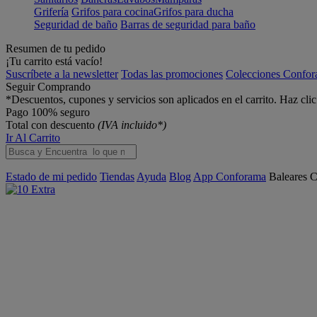
Grifería
Grifos para cocina
Grifos para ducha
Seguridad de baño
Barras de seguridad para baño
Resumen de tu pedido
¡Tu carrito está vacío!
Suscríbete a la newsletter
Todas las promociones
Colecciones Confo
Seguir Comprando
*Descuentos, cupones y servicios son aplicados en el carrito. Haz cli
Pago 100% seguro
Total con descuento
(IVA incluido*)
Ir Al Carrito
Estado de mi pedido
Tiendas
Ayuda
Blog
App Conforama
Baleares
C