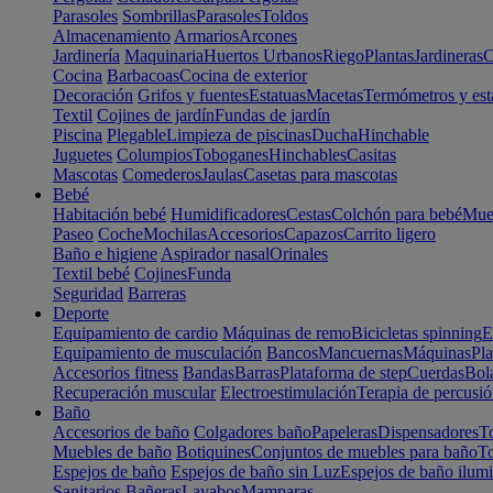
Parasoles
Sombrillas
Parasoles
Toldos
Almacenamiento
Armarios
Arcones
Jardinería
Maquinaria
Huertos Urbanos
Riego
Plantas
Jardineras
C
Cocina
Barbacoas
Cocina de exterior
Decoración
Grifos y fuentes
Estatuas
Macetas
Termómetros y est
Textil
Cojines de jardín
Fundas de jardín
Piscina
Plegable
Limpieza de piscinas
Ducha
Hinchable
Juguetes
Columpios
Toboganes
Hinchables
Casitas
Mascotas
Comederos
Jaulas
Casetas para mascotas
Bebé
Habitación bebé
Humidificadores
Cestas
Colchón para bebé
Mueb
Paseo
Coche
Mochilas
Accesorios
Capazos
Carrito ligero
Baño e higiene
Aspirador nasal
Orinales
Textil bebé
Cojines
Funda
Seguridad
Barreras
Deporte
Equipamiento de cardio
Máquinas de remo
Bicicletas spinning
E
Equipamiento de musculación
Bancos
Mancuernas
Máquinas
Pla
Accesorios fitness
Bandas
Barras
Plataforma de step
Cuerdas
Bola
Recuperación muscular
Electroestimulación
Terapia de percusi
Baño
Accesorios de baño
Colgadores baño
Papeleras
Dispensadores
To
Muebles de baño
Botiquines
Conjuntos de muebles para baño
To
Espejos de baño
Espejos de baño sin Luz
Espejos de baño ilum
Sanitarios
Bañeras
Lavabos
Mamparas