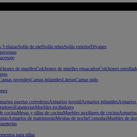
s 3 plazas
Sofás de piel
Sofás relax
Sofás exterior
Divanes
apersonas
macenaje
chones de muelles
Colchones de muelles ensacados
Colchones enrollad
eres
Camas juveniles
Camas infantiles
Literas
Camas nido
ones
marios puertas correderas
Armarios juvenil
Armarios infantiles
Armarios 
radores
Estanterias
Muebles recibidores
e cocina
Mesas y sillas de cocina
Muebles auxiliares de cocina
Armarios
onio
Armarios de matrimonio
Mesitas de noche
Comodas
Muebles de dor
tanterías
entos para sillas