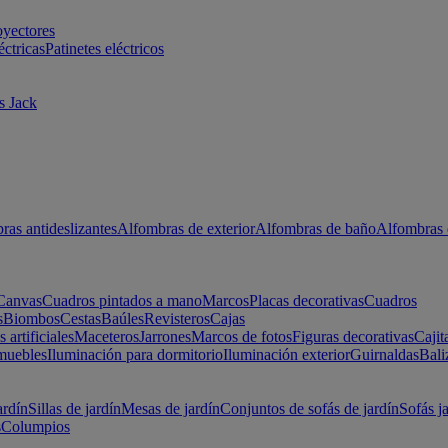
oyectores
éctricas
Patinetes eléctricos
s Jack
ras antideslizantes
Alfombras de exterior
Alfombras de baño
Alfombras 
Canvas
Cuadros pintados a mano
Marcos
Placas decorativas
Cuadros
s
Biombos
Cestas
Baúles
Revisteros
Cajas
s artificiales
Maceteros
Jarrones
Marcos de fotos
Figuras decorativas
Cajit
muebles
Iluminación para dormitorio
Iluminación exterior
Guirnaldas
Bali
ardín
Sillas de jardín
Mesas de jardín
Conjuntos de sofás de jardín
Sofás j
s
Columpios