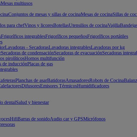
s
Mesas multiusos
cina
Conjuntos de mesas y sillas de cocina
Mesas de cocina
Sillas de coc
los para chef
Vinos y licores
Botellas
Utensilios de cocina
Vajilla
Bandeja
s
Frigoríficos integrables
Frigoríficos pequeños
Frigoríficos portátiles
es
ior
Lavadoras - Secadoras
Lavadoras integrables
Lavadoras por kg
r
Secadoras de condensación
Secadoras de evacuación
Secadoras integra
s pirolíticos
Hornos multifunción
s de inducción
Placas de gas
ntegrables
afeteras
Planchas de asar
Batidoras
Amasadores
Robots de Cocina
Balanz
alefactores
Difusores
Emisores Térmicos
Humidificadores
o dental
Salud y bienestar
voces
Hifi
Barras de sonido
Audio car y GPS
Micrófonos
presoras