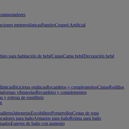
ompostadores
aciones metereológicas
Paneles
Cesped Artificial
les para habitación de bebé
Cunas
Cama bebé
Decoración bebé
lípticas
Bicicletas estáticas
Recambios y complementos
Cintas
Rodillos
taformas vibratorias
Recambios y complementos
s y esferas de equilibrio
ón
alleros
Jaboneras
Escobillero
Portarrollos
Cestas de ropa
cadores para baño
Armarios para baño
Repisa para baño
inados
Espejos de baño con aumento