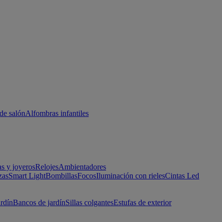
de salón
Alfombras infantiles
as y joyeros
Relojes
Ambientadores
zas
Smart Light
Bombillas
Focos
Iluminación con rieles
Cintas Led
ardín
Bancos de jardín
Sillas colgantes
Estufas de exterior