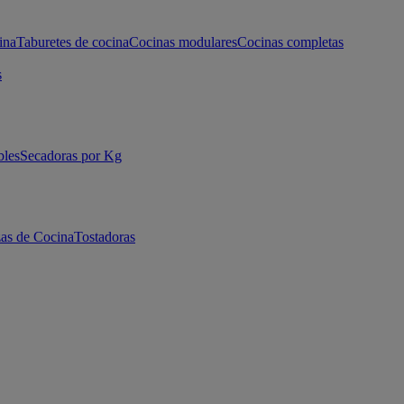
ina
Taburetes de cocina
Cocinas modulares
Cocinas completas
s
bles
Secadoras por Kg
as de Cocina
Tostadoras