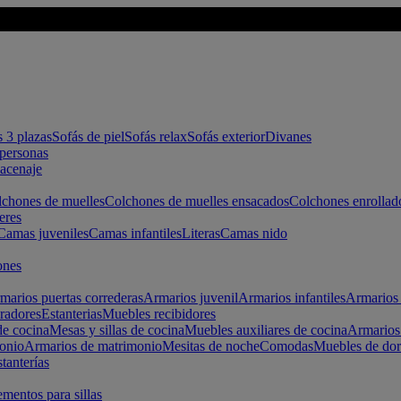
s 3 plazas
Sofás de piel
Sofás relax
Sofás exterior
Divanes
apersonas
macenaje
chones de muelles
Colchones de muelles ensacados
Colchones enrollad
eres
Camas juveniles
Camas infantiles
Literas
Camas nido
ones
marios puertas correderas
Armarios juvenil
Armarios infantiles
Armarios 
radores
Estanterias
Muebles recibidores
e cocina
Mesas y sillas de cocina
Muebles auxiliares de cocina
Armarios
onio
Armarios de matrimonio
Mesitas de noche
Comodas
Muebles de dor
tanterías
entos para sillas