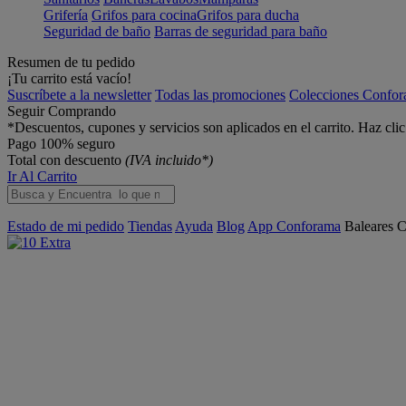
Grifería
Grifos para cocina
Grifos para ducha
Seguridad de baño
Barras de seguridad para baño
Resumen de tu pedido
¡Tu carrito está vacío!
Suscríbete a la newsletter
Todas las promociones
Colecciones Confo
Seguir Comprando
*Descuentos, cupones y servicios son aplicados en el carrito. Haz cli
Pago 100% seguro
Total con descuento
(IVA incluido*)
Ir Al Carrito
Estado de mi pedido
Tiendas
Ayuda
Blog
App Conforama
Baleares
C