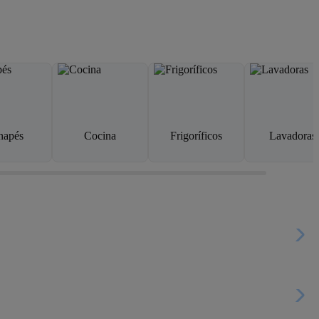
napés
Cocina
Frigoríficos
Lavadoras