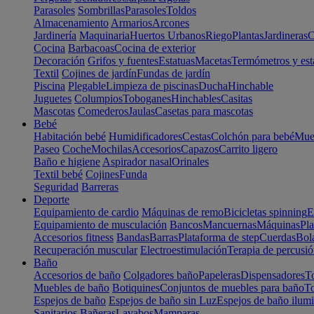
Parasoles
Sombrillas
Parasoles
Toldos
Almacenamiento
Armarios
Arcones
Jardinería
Maquinaria
Huertos Urbanos
Riego
Plantas
Jardineras
C
Cocina
Barbacoas
Cocina de exterior
Decoración
Grifos y fuentes
Estatuas
Macetas
Termómetros y est
Textil
Cojines de jardín
Fundas de jardín
Piscina
Plegable
Limpieza de piscinas
Ducha
Hinchable
Juguetes
Columpios
Toboganes
Hinchables
Casitas
Mascotas
Comederos
Jaulas
Casetas para mascotas
Bebé
Habitación bebé
Humidificadores
Cestas
Colchón para bebé
Mueb
Paseo
Coche
Mochilas
Accesorios
Capazos
Carrito ligero
Baño e higiene
Aspirador nasal
Orinales
Textil bebé
Cojines
Funda
Seguridad
Barreras
Deporte
Equipamiento de cardio
Máquinas de remo
Bicicletas spinning
E
Equipamiento de musculación
Bancos
Mancuernas
Máquinas
Pla
Accesorios fitness
Bandas
Barras
Plataforma de step
Cuerdas
Bola
Recuperación muscular
Electroestimulación
Terapia de percusi
Baño
Accesorios de baño
Colgadores baño
Papeleras
Dispensadores
To
Muebles de baño
Botiquines
Conjuntos de muebles para baño
To
Espejos de baño
Espejos de baño sin Luz
Espejos de baño ilum
Sanitarios
Bañeras
Lavabos
Mamparas