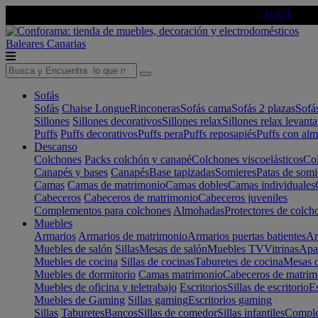
🔵Cambia tu electro con
-10% EXTRA
de descuento ☑️
AQUÍ
Baleares
Canarias
Sofás
Sofás
Chaise Longue
Rinconeras
Sofás cama
Sofás 2 plazas
Sofá
Sillones
Sillones decorativos
Sillones relax
Sillones relax levant
Puffs
Puffs decorativos
Puffs pera
Puffs reposapiés
Puffs con al
Descanso
Colchones
Packs colchón y canapé
Colchones viscoelásticos
Col
Canapés y bases
Canapés
Base tapizadas
Somieres
Patas de somi
Camas
Camas de matrimonio
Camas dobles
Camas individuales
Cabeceros
Cabeceros de matrimonio
Cabeceros juveniles
Complementos para colchones
Almohadas
Protectores de colch
Muebles
Armarios
Armarios de matrimonio
Armarios puertas batientes
Ar
Muebles de salón
Sillas
Mesas de salón
Muebles TV
Vitrinas
Apa
Muebles de cocina
Sillas de cocinas
Taburetes de cocina
Mesas d
Muebles de dormitorio
Camas matrimonio
Cabeceros de matrim
Muebles de oficina y teletrabajo
Escritorios
Sillas de escritorio
Es
Muebles de Gaming
Sillas gaming
Escritorios gaming
Sillas
Taburetes
Bancos
Sillas de comedor
Sillas infantiles
Complem