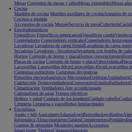
Mesas
Conjuntos de mesas y sillas
Mesas extensibles
Mesas alta
Cocina
Muebles de cocina
Muebles auxiliares de cocina
Armarios de co
Cocinas a medida
Accesorios de cocina
Menaje
Servicio de mesa
Cubertería
Cuchil
Electrodomésticos
Frigoríficos
Frigoríficos americanos
Frigoríficos combi
Vinoteca
Congeladores
Congeladores verticales
Congeladores horizontal
Lavadoras
Lavadoras de carga frontal
Lavadoras de carga super
Secadoras
Lavadoras - Secadoras
Secadoras con bomba de calo
Hornos
Conjunto de horno y placa
Hornos convencionales
Horno
Placas de cocina
Conjunto de horno y placa
Vitrocerámica
Placa
Lavavajillas
Lavavajillas 60cm
Lavavajillas 45cm
Lavavajillas i
Campanas extractoras
Campanas decorativas
Pequeños electrodomésticos
Microondas
Freidoras
Aspiradores
C
Calefacción
Termoventiladores
Convectores
Estufas
Radiadores
C
Climatización
Ventiladores
Aire acondicionado
Calentadores de agua
Termos eléctricos
Belleza y salud
Cuidado de los hombres
Cuidado cabello
Cuidad
Limpieza
Limpieza a vapor
Robot limpiacristales
Electrónica
Audio y hifi
Auriculares
Adaptadores
Reproductores
Radios
Alta
Informática
Almacenamiento
Tablets
Complementos
Portátiles
Im
Gaming & streaming
Monitores gaming
Accesorios
Smart home
Timbres
Cámaras
Altavoces