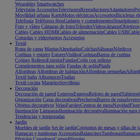
Wearables
Smartwatches
Televisión
Accesorios
Televisores
Reproductores
Adaptadores
Pr
Movilidad urbana
Karts
Motos eléctricas
Accesorios
Bicicletas el
Telefonía
Teléfonos fijos
Gadgets y complementos
Smartphones
Foto y vídeo
Cámaras de fotos
Trípodes
Videocámaras
Objetivos
Cables
Cables HDMI
Cables de alimentación
Cables USB
Cable
Consolas y videojuegos
Accesorios
Textil
Ropa de cama
Mantas
Almohadas
Colchas
Sábanas
Nórdicos
Cortinas y estores
Estores
Visillos
Cortinas
Barras de cortina
Cojines
Relleno
Exterior
Fundas
Cojín con relleno
Complementos para sofás
Fundas de sofás
Plaids
Alfombras
Alfombras de habitación
Alfombras pequeñas
Alfomb
Textil baño
Albornoces
Toallas
Textil cocina
Manteles
Servilletas
Decoración
Decoración de pared
Letreros
Espejos
Relojes de pared
Tableros
Organización
Cajas decorativas
Percheros
Burros de ropa
Joyero
Objetos decorativos
Velas
Faroles
Centros de mesa
Navidad
Flore
Iluminación
Lámparas
Iluminación decorativa
Iluminación para 
Tendencias y temporadas
Jardín
Muebles de jardín
Set de jardín
Conjuntos de mesas y sillas de j
Hamacas y tumbonas
Accesorios
Balancines
Tumbonas
Hamaca
Pérgolas
Cenadores
Carpas
Pérgolas