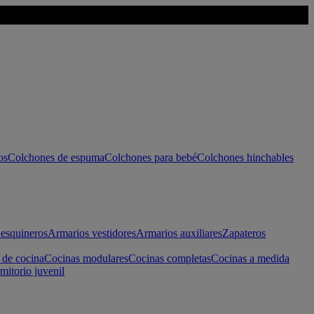
os
Colchones de espuma
Colchones para bebé
Colchones hinchables
esquineros
Armarios vestidores
Armarios auxiliares
Zapateros
 de cocina
Cocinas modulares
Cocinas completas
Cocinas a medida
mitorio juvenil