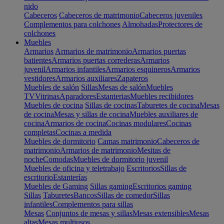
nido
Cabeceros
Cabeceros de matrimonio
Cabeceros juveniles
Complementos para colchones
Almohadas
Protectores de
colchones
Muebles
Armarios
Armarios de matrimonio
Armarios puertas
batientes
Armarios puertas correderas
Armarios
juvenil
Armarios infantiles
Armarios esquineros
Armarios
vestidores
Armarios auxiliares
Zapateros
Muebles de salón
Sillas
Mesas de salón
Muebles
TV
Vitrinas
Aparadores
Estanterias
Muebles recibidores
Muebles de cocina
Sillas de cocinas
Taburetes de cocina
Mesas
de cocina
Mesas y sillas de cocina
Muebles auxiliares de
cocina
Armarios de cocina
Cocinas modulares
Cocinas
completas
Cocinas a medida
Muebles de dormitorio
Camas matrimonio
Cabeceros de
matrimonio
Armarios de matrimonio
Mesitas de
noche
Comodas
Muebles de dormitorio juvenil
Muebles de oficina y teletrabajo
Escritorios
Sillas de
escritorio
Estanterías
Muebles de Gaming
Sillas gaming
Escritorios gaming
Sillas
Taburetes
Bancos
Sillas de comedor
Sillas
infantiles
Complementos para sillas
Mesas
Conjuntos de mesas y sillas
Mesas extensibles
Mesas
altas
Mesas multiusos