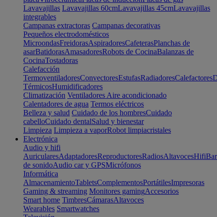
Lavavajillas
Lavavajillas 60cm
Lavavajillas 45cm
Lavavajillas
integrables
Campanas extractoras
Campanas decorativas
Pequeños electrodomésticos
Microondas
Freidoras
Aspiradores
Cafeteras
Planchas de
asar
Batidoras
Amasadores
Robots de Cocina
Balanzas de
Cocina
Tostadoras
Calefacción
Termoventiladores
Convectores
Estufas
Radiadores
Calefactores
D
Térmicos
Humidificadores
Climatización
Ventiladores
Aire acondicionado
Calentadores de agua
Termos eléctricos
Belleza y salud
Cuidado de los hombres
Cuidado
cabello
Cuidado dental
Salud y bienestar
Limpieza
Limpieza a vapor
Robot limpiacristales
Electrónica
Audio y hifi
Auriculares
Adaptadores
Reproductores
Radios
Altavoces
Hifi
Bar
de sonido
Audio car y GPS
Micrófonos
Informática
Almacenamiento
Tablets
Complementos
Portátiles
Impresoras
Gaming & streaming
Monitores gaming
Accesorios
Smart home
Timbres
Cámaras
Altavoces
Wearables
Smartwatches