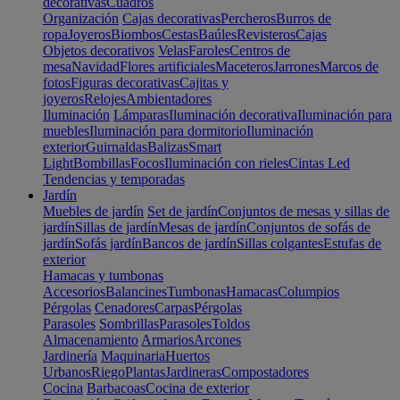
decorativas
Cuadros
Organización
Cajas decorativas
Percheros
Burros de
ropa
Joyeros
Biombos
Cestas
Baúles
Revisteros
Cajas
Objetos decorativos
Velas
Faroles
Centros de
mesa
Navidad
Flores artificiales
Maceteros
Jarrones
Marcos de
fotos
Figuras decorativas
Cajitas y
joyeros
Relojes
Ambientadores
Iluminación
Lámparas
Iluminación decorativa
Iluminación para
muebles
Iluminación para dormitorio
Iluminación
exterior
Guirnaldas
Balizas
Smart
Light
Bombillas
Focos
Iluminación con rieles
Cintas Led
Tendencias y temporadas
Jardín
Muebles de jardín
Set de jardín
Conjuntos de mesas y sillas de
jardín
Sillas de jardín
Mesas de jardín
Conjuntos de sofás de
jardín
Sofás jardín
Bancos de jardín
Sillas colgantes
Estufas de
exterior
Hamacas y tumbonas
Accesorios
Balancines
Tumbonas
Hamacas
Columpios
Pérgolas
Cenadores
Carpas
Pérgolas
Parasoles
Sombrillas
Parasoles
Toldos
Almacenamiento
Armarios
Arcones
Jardinería
Maquinaria
Huertos
Urbanos
Riego
Plantas
Jardineras
Compostadores
Cocina
Barbacoas
Cocina de exterior