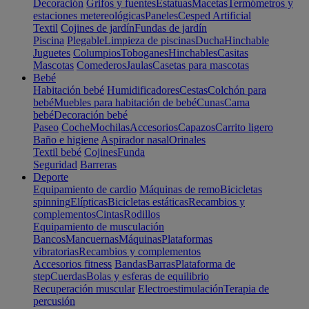
Decoración
Grifos y fuentes
Estatuas
Macetas
Termómetros y
estaciones metereológicas
Paneles
Cesped Artificial
Textil
Cojines de jardín
Fundas de jardín
Piscina
Plegable
Limpieza de piscinas
Ducha
Hinchable
Juguetes
Columpios
Toboganes
Hinchables
Casitas
Mascotas
Comederos
Jaulas
Casetas para mascotas
Bebé
Habitación bebé
Humidificadores
Cestas
Colchón para
bebé
Muebles para habitación de bebé
Cunas
Cama
bebé
Decoración bebé
Paseo
Coche
Mochilas
Accesorios
Capazos
Carrito ligero
Baño e higiene
Aspirador nasal
Orinales
Textil bebé
Cojines
Funda
Seguridad
Barreras
Deporte
Equipamiento de cardio
Máquinas de remo
Bicicletas
spinning
Elípticas
Bicicletas estáticas
Recambios y
complementos
Cintas
Rodillos
Equipamiento de musculación
Bancos
Mancuernas
Máquinas
Plataformas
vibratorias
Recambios y complementos
Accesorios fitness
Bandas
Barras
Plataforma de
step
Cuerdas
Bolas y esferas de equilibrio
Recuperación muscular
Electroestimulación
Terapia de
percusión