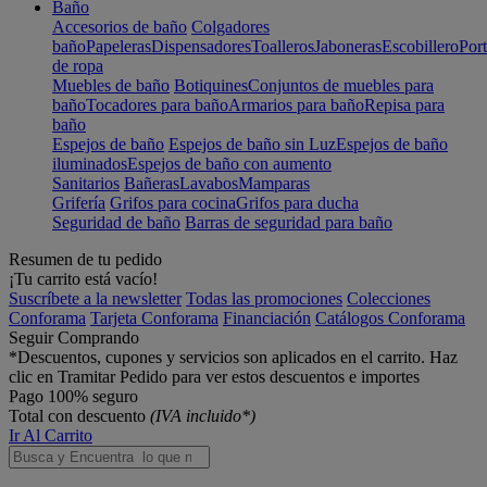
Baño
Accesorios de baño
Colgadores
baño
Papeleras
Dispensadores
Toalleros
Jaboneras
Escobillero
Port
de ropa
Muebles de baño
Botiquines
Conjuntos de muebles para
baño
Tocadores para baño
Armarios para baño
Repisa para
baño
Espejos de baño
Espejos de baño sin Luz
Espejos de baño
iluminados
Espejos de baño con aumento
Sanitarios
Bañeras
Lavabos
Mamparas
Grifería
Grifos para cocina
Grifos para ducha
Seguridad de baño
Barras de seguridad para baño
Resumen de tu pedido
¡Tu carrito está vacío!
Suscríbete a la newsletter
Todas las promociones
Colecciones
Conforama
Tarjeta Conforama
Financiación
Catálogos Conforama
Seguir Comprando
*Descuentos, cupones y servicios son aplicados en el carrito. Haz
clic en Tramitar Pedido para ver estos descuentos e importes
Pago 100% seguro
Total con descuento
(IVA incluido*)
Ir Al Carrito