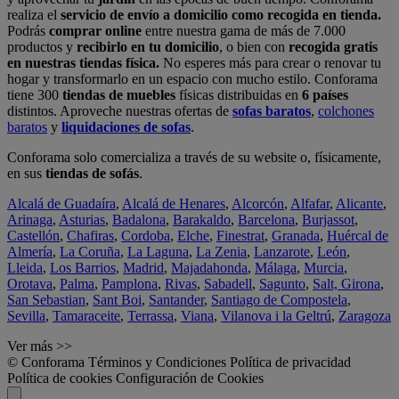
realiza el
servicio de envío a domicilio como recogida en tienda.
Podrás
comprar online
entre nuestra gama de más de 7.000
productos y
recibirlo en tu domicilio
, o bien con
recogida gratis
en nuestras tiendas física.
No esperes más para crear o renovar tu
hogar y transformarlo en un espacio con mucho estilo. Conforama
tiene 300
tiendas de muebles
físicas distribuidas en
6 países
distintos. Aproveche nuestras ofertas de
sofas baratos
,
colchones
baratos
y
liquidaciones de sofas
.
Conforama solo comercializa a través de su website o, físicamente,
en sus
tiendas de sofás
.
Alcalá de Guadaíra
,
Alcalá de Henares
,
Alcorcón
,
Alfafar
,
Alicante
,
Arinaga
,
Asturias
,
Badalona
,
Barakaldo
,
Barcelona
,
Burjassot
,
Castellón
,
Chafiras
,
Cordoba
,
Elche
,
Finestrat
,
Granada
,
Huércal de
Almería
,
La Coruña
,
La Laguna
,
La Zenia
,
Lanzarote
,
León
,
Lleida
,
Los Barrios
,
Madrid
,
Majadahonda
,
Málaga
,
Murcia
,
Orotava
,
Palma
,
Pamplona
,
Rivas
,
Sabadell
,
Sagunto
,
Salt, Girona
,
San Sebastian
,
Sant Boi
,
Santander
,
Santiago de Compostela
,
Sevilla
,
Tamaraceite
,
Terrassa
,
Viana
,
Vilanova i la Geltrú
,
Zaragoza
Ver más >>
© Conforama
Términos y Condiciones
Política de privacidad
Política de cookies
Configuración de Cookies