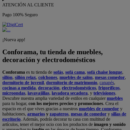
ATENCIÓN AL CLIENTE
Pago 100% Seguro
¡Nueva app!
Conforama, tu tienda de muebles,
decoración y electrodomésticos
Conforama
es tu tienda de
sofás
,
sofá cama
,
sofá chaise longue
,
sillón
,
sillón relax
,
colchones
,
muebles de salón
,
mesas comedor
,
dormitorio de juvenil
,
dormitorio de matrimonio
,
canapés
,
cocinas a medida
,
decoración
,
electrodomésticos
,
frigoríficos
,
microondas
,
lavavajillas
,
lavadora secadora
, y
televisiones
.
Descubre nuestra amplia variedad de estilos en cualquier
muebles
para tu hogar,
con los mejores precios y promociones
. Crea el
espacio en el que vives gracias a nuestros
muebles de comedor
y
habitaciones,
armarios
y
zapateros
,
mesas de comedor
y
sillas de
escritorio
. Además, podrás decorar tu casa con multitud de
artículos, tener el mejor ocio con los productos de
imagen y sonido
y aprovechar tu
jardín
en las épocas de buen tiempo. Conforama