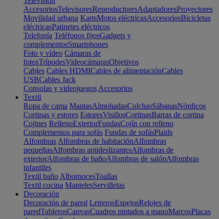
Televisión
Accesorios
Televisores
Reproductores
Adaptadores
Proyectores
Movilidad urbana
Karts
Motos eléctricas
Accesorios
Bicicletas
eléctricas
Patinetes eléctricos
Telefonía
Teléfonos fijos
Gadgets y
complementos
Smartphones
Foto y vídeo
Cámaras de
fotos
Trípodes
Videocámaras
Objetivos
Cables
Cables HDMI
Cables de alimentación
Cables
USB
Cables Jack
Consolas y videojuegos
Accesorios
Textil
Ropa de cama
Mantas
Almohadas
Colchas
Sábanas
Nórdicos
Cortinas y estores
Estores
Visillos
Cortinas
Barras de cortina
Cojines
Relleno
Exterior
Fundas
Cojín con relleno
Complementos para sofás
Fundas de sofás
Plaids
Alfombras
Alfombras de habitación
Alfombras
pequeñas
Alfombras antideslizantes
Alfombras de
exterior
Alfombras de baño
Alfombras de salón
Alfombras
infantiles
Textil baño
Albornoces
Toallas
Textil cocina
Manteles
Servilletas
Decoración
Decoración de pared
Letreros
Espejos
Relojes de
pared
Tableros
Canvas
Cuadros pintados a mano
Marcos
Placas