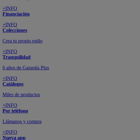
+INFO
Financiación
+INFO
Colecciones
Crea tu propio estilo
+INFO
Tranquilidad
6 años de Garantía Plus
+INFO
Catálogos
Miles de productos
+INFO
Por teléfono
Llámanos y compra
+INFO
Nueva app