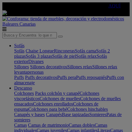
🔵Cambia tu electro con
-10% EXTRA
de descuento ☑️
AQUÍ
Baleares
Canarias
Sofás
Sofás
Chaise Longue
Rinconeras
Sofás cama
Sofás 2
plazas
Sofás 3 plazas
Sofás de piel
Sofás relax
Sofás
exterior
Divanes
Sillones
Sillones decorativos
Sillones relax
Sillones relax
levantapersonas
Puffs
Puffs decorativos
Puffs pera
Puffs reposapiés
Puffs con
almacenaje
Descanso
Colchones
Packs colchón y canapé
Colchones
viscoelásticos
Colchones de muelles
Colchones de muelles
ensacados
Colchones enrollados
Colchones de
espuma
Colchones para bebé
Colchones hinchables
Canapés y bases
Canapés
Base tapizadas
Somieres
Patas de
somieres
Camas
Camas de matrimonio
Camas dobles
Camas
individuales
Camas juveniles
Camas infantiles
Literas
Camas