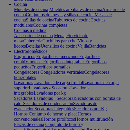
Cocina
Muebles de cocina
Muebles auxiliares de cocina
Armarios de
cocina
Conjuntos de mesas y sillas de cocina
Mesas de
cocina
Sillas de cocina
Taburetes de cocina
Cocinas
modulares
Cocinas completas
Cocinas a medida
Accesorios de cocina
Menaje
Servicio de
mesa
Cubertería
Cuchillos para chef
Vinos y
licores
Botellas
Utensilios de cocina
Vajilla
Bandejas
Electrodomésticos
Frigoríficos
Frigoríficos americanos
Frigoríficos
combi
Vinotecas
Frigoríficos integrables
Frigoríficos
pequeños
Frigoríficos portátiles
Congeladores
Congeladores verticales
Congeladores
horizontales
Lavadoras
Lavadoras de carga frontal
Lavadoras de carga
superior
Lavadoras - Secadoras
Lavadoras
integrables
Lavadoras por kg
Secadoras
Lavadoras - Secadoras
Secadoras con bomba de
calor
Secadoras de condensación
Secadoras de
evacuación
Secadoras integrables
Secadoras por Kg
Hornos
Conjunto de horno y placa
Hornos
convencionales
Hornos pirolíticos
Hornos multifunción
Placas de cocina
Conjunto de horno y
placa
Vitrocerámica
Placas de inducción
Placas de gas