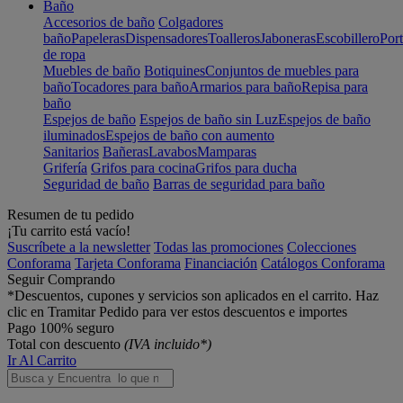
Baño
Accesorios de baño
Colgadores
baño
Papeleras
Dispensadores
Toalleros
Jaboneras
Escobillero
Port
de ropa
Muebles de baño
Botiquines
Conjuntos de muebles para
baño
Tocadores para baño
Armarios para baño
Repisa para
baño
Espejos de baño
Espejos de baño sin Luz
Espejos de baño
iluminados
Espejos de baño con aumento
Sanitarios
Bañeras
Lavabos
Mamparas
Grifería
Grifos para cocina
Grifos para ducha
Seguridad de baño
Barras de seguridad para baño
Resumen de tu pedido
¡Tu carrito está vacío!
Suscríbete a la newsletter
Todas las promociones
Colecciones
Conforama
Tarjeta Conforama
Financiación
Catálogos Conforama
Seguir Comprando
*Descuentos, cupones y servicios son aplicados en el carrito. Haz
clic en Tramitar Pedido para ver estos descuentos e importes
Pago 100% seguro
Total con descuento
(IVA incluido*)
Ir Al Carrito