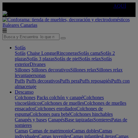
🔵Cambia tu electro con
-10% EXTRA
de descuento ☑️
AQUÍ
Baleares
Canarias
Sofás
Sofás
Chaise Longue
Rinconeras
Sofás cama
Sofás 2
plazas
Sofás 3 plazas
Sofás de piel
Sofás relax
Sofás
exterior
Divanes
Sillones
Sillones decorativos
Sillones relax
Sillones relax
levantapersonas
Puffs
Puffs decorativos
Puffs pera
Puffs reposapiés
Puffs con
almacenaje
Descanso
Colchones
Packs colchón y canapé
Colchones
viscoelásticos
Colchones de muelles
Colchones de muelles
ensacados
Colchones enrollados
Colchones de
espuma
Colchones para bebé
Colchones hinchables
Canapés y bases
Canapés
Base tapizadas
Somieres
Patas de
somieres
Camas
Camas de matrimonio
Camas dobles
Camas
individuales
Camas juveniles
Camas infantiles
Literas
Camas