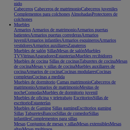
nido
Cabeceros
Cabeceros de matrimonio
Cabeceros juveniles
Complementos para colchones
Almohadas
Protectores de
colchones
Muebles
Armarios
Armarios de matrimonio
Armarios puertas
batientes
Armarios puertas correderas
Armarios
juvenil
Armarios infantiles
Armarios esquineros
Armarios
vestidores
Armarios auxiliares
Zapateros
Muebles de salón
Sillas
Mesas de salón
Muebles
TV
Vitrinas
Aparadores
Estanterias
Muebles recibidores
Muebles de cocina
Sillas de cocinas
Taburetes de cocina
Mesas
de cocina
Mesas y sillas de cocina
Muebles auxiliares de
cocina
Armarios de cocina
Cocinas modulares
Cocinas
completas
Cocinas a medida
Muebles de dormitorio
Camas matrimonio
Cabeceros de
matrimonio
Armarios de matrimonio
Mesitas de
noche
Comodas
Muebles de dormitorio juvenil
Muebles de oficina y teletrabajo
Escritorios
Sillas de
escritorio
Estanterías
Muebles de Gaming
Sillas gaming
Escritorios gaming
Sillas
Taburetes
Bancos
Sillas de comedor
Sillas
infantiles
Complementos para sillas
Mesas
Conjuntos de mesas y sillas
Mesas extensibles
Mesas
altas
Mesas multiusos