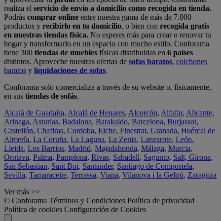
realiza el
servicio de envío a domicilio como recogida en tienda.
Podrás
comprar online
entre nuestra gama de más de 7.000
productos y
recibirlo en tu domicilio
, o bien con
recogida gratis
en nuestras tiendas física.
No esperes más para crear o renovar tu
hogar y transformarlo en un espacio con mucho estilo. Conforama
tiene 300
tiendas de muebles
físicas distribuidas en
6 países
distintos. Aproveche nuestras ofertas de
sofas baratos
,
colchones
baratos
y
liquidaciones de sofas
.
Conforama solo comercializa a través de su website o, físicamente,
en sus
tiendas de sofás
.
Alcalá de Guadaíra
,
Alcalá de Henares
,
Alcorcón
,
Alfafar
,
Alicante
,
Arinaga
,
Asturias
,
Badalona
,
Barakaldo
,
Barcelona
,
Burjassot
,
Castellón
,
Chafiras
,
Cordoba
,
Elche
,
Finestrat
,
Granada
,
Huércal de
Almería
,
La Coruña
,
La Laguna
,
La Zenia
,
Lanzarote
,
León
,
Lleida
,
Los Barrios
,
Madrid
,
Majadahonda
,
Málaga
,
Murcia
,
Orotava
,
Palma
,
Pamplona
,
Rivas
,
Sabadell
,
Sagunto
,
Salt, Girona
,
San Sebastian
,
Sant Boi
,
Santander
,
Santiago de Compostela
,
Sevilla
,
Tamaraceite
,
Terrassa
,
Viana
,
Vilanova i la Geltrú
,
Zaragoza
Ver más >>
© Conforama
Términos y Condiciones
Política de privacidad
Política de cookies
Configuración de Cookies