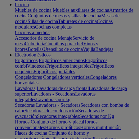
Cocina
Muebles de cocina
Muebles auxiliares de cocina
Armarios de
cocina
Conjuntos de mesas y sillas de cocina
Mesas de
cocina
Sillas de cocina
Taburetes de cocina
Cocinas
modulares
Cocinas completas
Cocinas a medida
Accesorios de cocina
Menaje
Servicio de
mesa
Cubertería
Cuchillos para chef
Vinos y
licores
Botellas
Utensilios de cocina
Vajilla
Bandejas
Electrodomésticos
Frigoríficos
Frigoríficos americanos
Frigoríficos
combi
Vinotecas
Frigoríficos integrables
Frigoríficos
pequeños
Frigoríficos portátiles
Congeladores
Congeladores verticales
Congeladores
horizontales
Lavadoras
Lavadoras de carga frontal
Lavadoras de carga
superior
Lavadoras - Secadoras
Lavadoras
integrables
Lavadoras por kg
Secadoras
Lavadoras - Secadoras
Secadoras con bomba de
calor
Secadoras de condensación
Secadoras de
evacuación
Secadoras integrables
Secadoras por Kg
Hornos
Conjunto de horno y placa
Hornos
convencionales
Hornos pirolíticos
Hornos multifunción
Placas de cocina
Conjunto de horno y
placa
Vitrocerámica
Placas de inducción
Placas de gas