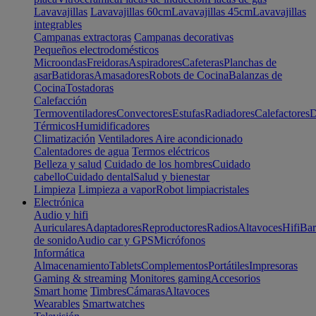
Lavavajillas
Lavavajillas 60cm
Lavavajillas 45cm
Lavavajillas
integrables
Campanas extractoras
Campanas decorativas
Pequeños electrodomésticos
Microondas
Freidoras
Aspiradores
Cafeteras
Planchas de
asar
Batidoras
Amasadores
Robots de Cocina
Balanzas de
Cocina
Tostadoras
Calefacción
Termoventiladores
Convectores
Estufas
Radiadores
Calefactores
D
Térmicos
Humidificadores
Climatización
Ventiladores
Aire acondicionado
Calentadores de agua
Termos eléctricos
Belleza y salud
Cuidado de los hombres
Cuidado
cabello
Cuidado dental
Salud y bienestar
Limpieza
Limpieza a vapor
Robot limpiacristales
Electrónica
Audio y hifi
Auriculares
Adaptadores
Reproductores
Radios
Altavoces
Hifi
Bar
de sonido
Audio car y GPS
Micrófonos
Informática
Almacenamiento
Tablets
Complementos
Portátiles
Impresoras
Gaming & streaming
Monitores gaming
Accesorios
Smart home
Timbres
Cámaras
Altavoces
Wearables
Smartwatches