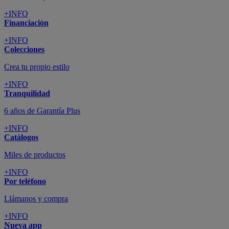
+INFO
Financiación
+INFO
Colecciones
Crea tu propio estilo
+INFO
Tranquilidad
6 años de Garantía Plus
+INFO
Catálogos
Miles de productos
+INFO
Por teléfono
Llámanos y compra
+INFO
Nueva app