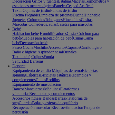
Decoración
Grifos y fuentes
Estatuas
Macetas
Termómetros y
estaciones metereológicas
Paneles
Cesped Artificial
Textil
Cojines de jardín
Fundas de jardín
Piscina
Plegable
Limpieza de piscinas
Ducha
Hinchable
Juguetes
Columpios
Toboganes
Hinchables
Casitas
Mascotas
Comederos
Jaulas
Casetas para mascotas
Bebé
Habitación bebé
Humidificadores
Cestas
Colchón para
bebé
Muebles para habitación de bebé
Cunas
Cama
bebé
Decoración bebé
Paseo
Coche
Mochilas
Accesorios
Capazos
Carrito ligero
Baño e higiene
Aspirador nasal
Orinales
Textil bebé
Cojines
Funda
Seguridad
Barreras
Deporte
Equipamiento de cardio
Máquinas de remo
Bicicletas
spinning
Elípticas
Bicicletas estáticas
Recambios y
complementos
Cintas
Rodillos
Equipamiento de musculación
Bancos
Mancuernas
Máquinas
Plataformas
vibratorias
Recambios y complementos
Accesorios fitness
Bandas
Barras
Plataforma de
step
Cuerdas
Bolas y esferas de equilibrio
Recuperación muscular
Electroestimulación
Terapia de
percusión