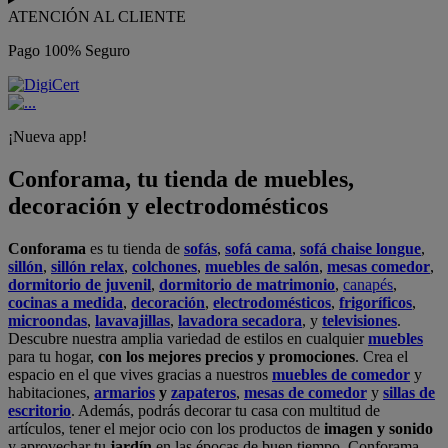
ATENCIÓN AL CLIENTE
Pago 100% Seguro
¡Nueva app!
Conforama, tu tienda de muebles,
decoración y electrodomésticos
Conforama
es tu tienda de
sofás
,
sofá cama
,
sofá chaise longue
,
sillón
,
sillón relax
,
colchones
,
muebles de salón
,
mesas comedor
,
dormitorio de juvenil
,
dormitorio de matrimonio
,
canapés
,
cocinas a medida
,
decoración
,
electrodomésticos
,
frigoríficos
,
microondas
,
lavavajillas
,
lavadora secadora
, y
televisiones
.
Descubre nuestra amplia variedad de estilos en cualquier
muebles
para tu hogar,
con los mejores precios y promociones
. Crea el
espacio en el que vives gracias a nuestros
muebles de comedor
y
habitaciones,
armarios
y
zapateros
,
mesas de comedor
y
sillas de
escritorio
. Además, podrás decorar tu casa con multitud de
artículos, tener el mejor ocio con los productos de
imagen y sonido
y aprovechar tu
jardín
en las épocas de buen tiempo. Conforama