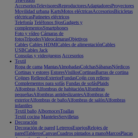
Televisión
Accesorios
Televisores
Reproductores
Adaptadores
Proyectores
Movilidad urbana
Karts
Motos eléctricas
Accesorios
Bicicletas
eléctricas
Patinetes eléctricos
Telefonía
Teléfonos fijos
Gadgets y
complementos
Smartphones
Foto y vídeo
Cámaras de
fotos
Trípodes
Videocámaras
Objetivos
Cables
Cables HDMI
Cables de alimentación
Cables
USB
Cables Jack
Consolas y videojuegos
Accesorios
Textil
Ropa de cama
Mantas
Almohadas
Colchas
Sábanas
Nórdicos
Cortinas y estores
Estores
Visillos
Cortinas
Barras de cortina
Cojines
Relleno
Exterior
Fundas
Cojín con relleno
Complementos para sofás
Fundas de sofás
Plaids
Alfombras
Alfombras de habitación
Alfombras
pequeñas
Alfombras antideslizantes
Alfombras de
exterior
Alfombras de baño
Alfombras de salón
Alfombras
infantiles
Textil baño
Albornoces
Toallas
Textil cocina
Manteles
Servilletas
Decoración
Decoración de pared
Letreros
Espejos
Relojes de
pared
Tableros
Canvas
Cuadros pintados a mano
Marcos
Placas