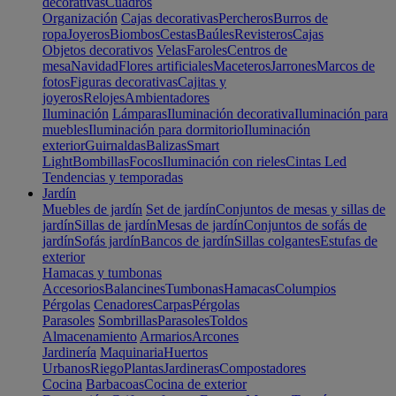
decorativas
Cuadros
Organización
Cajas decorativas
Percheros
Burros de
ropa
Joyeros
Biombos
Cestas
Baúles
Revisteros
Cajas
Objetos decorativos
Velas
Faroles
Centros de
mesa
Navidad
Flores artificiales
Maceteros
Jarrones
Marcos de
fotos
Figuras decorativas
Cajitas y
joyeros
Relojes
Ambientadores
Iluminación
Lámparas
Iluminación decorativa
Iluminación para
muebles
Iluminación para dormitorio
Iluminación
exterior
Guirnaldas
Balizas
Smart
Light
Bombillas
Focos
Iluminación con rieles
Cintas Led
Tendencias y temporadas
Jardín
Muebles de jardín
Set de jardín
Conjuntos de mesas y sillas de
jardín
Sillas de jardín
Mesas de jardín
Conjuntos de sofás de
jardín
Sofás jardín
Bancos de jardín
Sillas colgantes
Estufas de
exterior
Hamacas y tumbonas
Accesorios
Balancines
Tumbonas
Hamacas
Columpios
Pérgolas
Cenadores
Carpas
Pérgolas
Parasoles
Sombrillas
Parasoles
Toldos
Almacenamiento
Armarios
Arcones
Jardinería
Maquinaria
Huertos
Urbanos
Riego
Plantas
Jardineras
Compostadores
Cocina
Barbacoas
Cocina de exterior