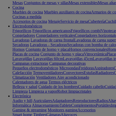
Mesas
Conjuntos de mesas y sillas
Mesas extensibles
Mesas alta
Cocina
Muebles de cocina
Muebles auxiliares de cocina
Armarios de co
Cocinas a medida
Accesorios de cocina
Menaje
Servicio de mesa
Cubertería
Cuchil
Electrodomésticos
Frigoríficos
Frigoríficos americanos
Frigoríficos combi
Vinoteca
Congeladores
Congeladores verticales
Congeladores horizontal
Lavadoras
Lavadoras de carga frontal
Lavadoras de carga super
Secadoras
Lavadoras - Secadoras
Secadoras con bomba de calo
Hornos
Conjunto de horno y placa
Hornos convencionales
Horno
Placas de cocina
Conjunto de horno y placa
Vitrocerámica
Placa
Lavavajillas
Lavavajillas 60cm
Lavavajillas 45cm
Lavavajillas i
Campanas extractoras
Campanas decorativas
Pequeños electrodomésticos
Microondas
Freidoras
Aspiradores
C
Calefacción
Termoventiladores
Convectores
Estufas
Radiadores
C
Climatización
Ventiladores
Aire acondicionado
Calentadores de agua
Termos eléctricos
Belleza y salud
Cuidado de los hombres
Cuidado cabello
Cuidad
Limpieza
Limpieza a vapor
Robot limpiacristales
Electrónica
Audio y hifi
Auriculares
Adaptadores
Reproductores
Radios
Alta
Informática
Almacenamiento
Tablets
Complementos
Portátiles
Im
Gaming & streaming
Monitores gaming
Accesorios
Smart home
Timbres
Cámaras
Altavoces