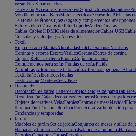
Wearables
Smartwatches
Televisión
Accesorios
Televisores
Reproductores
Adaptadores
Pr
Movilidad urbana
Karts
Motos eléctricas
Accesorios
Bicicletas el
Telefonía
Teléfonos fijos
Gadgets y complementos
Smartphones
Foto y vídeo
Cámaras de fotos
Trípodes
Videocámaras
Cables
Cables HDMI
Cables de alimentación
Cables USB
Cable
Consolas y videojuegos
Accesorios
Textil
Ropa de cama
Mantas
Almohadas
Colchas
Sábanas
Nórdicos
Cortinas y estores
Estores
Visillos
Cortinas
Barras de cortina
Cojines
Relleno
Exterior
Fundas
Cojín con relleno
Complementos para sofás
Fundas de sofás
Plaids
Alfombras
Alfombras de habitación
Alfombras pequeñas
Alfomb
Textil baño
Albornoces
Toallas
Textil cocina
Manteles
Servilletas
Decoración
Decoración de pared
Letreros
Espejos
Relojes de pared
Tableros
Organización
Cajas decorativas
Percheros
Burros de ropa
Joyero
Objetos decorativos
Velas
Faroles
Centros de mesa
Navidad
Flore
Iluminación
Lámparas
Iluminación decorativa
Iluminación para 
Tendencias y temporadas
Jardín
Muebles de jardín
Set de jardín
Conjuntos de mesas y sillas de j
Hamacas y tumbonas
Accesorios
Balancines
Tumbonas
Hamaca
Pérgolas
Cenadores
Carpas
Pérgolas