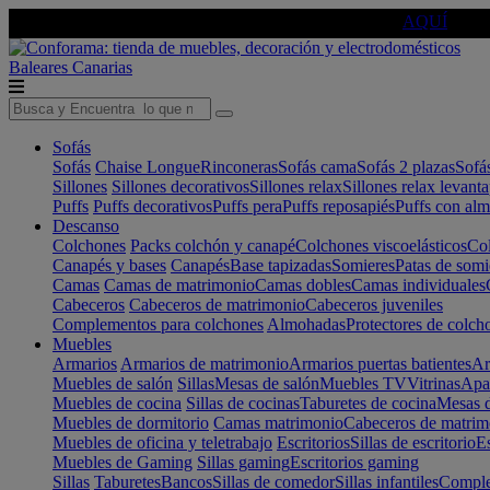
🔵Cambia tu electro con
-10% EXTRA
de descuento ☑️
AQUÍ
Baleares
Canarias
Sofás
Sofás
Chaise Longue
Rinconeras
Sofás cama
Sofás 2 plazas
Sofá
Sillones
Sillones decorativos
Sillones relax
Sillones relax levant
Puffs
Puffs decorativos
Puffs pera
Puffs reposapiés
Puffs con al
Descanso
Colchones
Packs colchón y canapé
Colchones viscoelásticos
Col
Canapés y bases
Canapés
Base tapizadas
Somieres
Patas de somi
Camas
Camas de matrimonio
Camas dobles
Camas individuales
Cabeceros
Cabeceros de matrimonio
Cabeceros juveniles
Complementos para colchones
Almohadas
Protectores de colch
Muebles
Armarios
Armarios de matrimonio
Armarios puertas batientes
Ar
Muebles de salón
Sillas
Mesas de salón
Muebles TV
Vitrinas
Apa
Muebles de cocina
Sillas de cocinas
Taburetes de cocina
Mesas d
Muebles de dormitorio
Camas matrimonio
Cabeceros de matrim
Muebles de oficina y teletrabajo
Escritorios
Sillas de escritorio
Es
Muebles de Gaming
Sillas gaming
Escritorios gaming
Sillas
Taburetes
Bancos
Sillas de comedor
Sillas infantiles
Complem