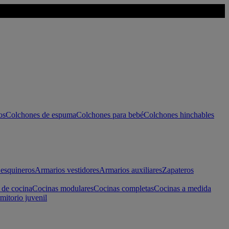
os
Colchones de espuma
Colchones para bebé
Colchones hinchables
esquineros
Armarios vestidores
Armarios auxiliares
Zapateros
 de cocina
Cocinas modulares
Cocinas completas
Cocinas a medida
mitorio juvenil