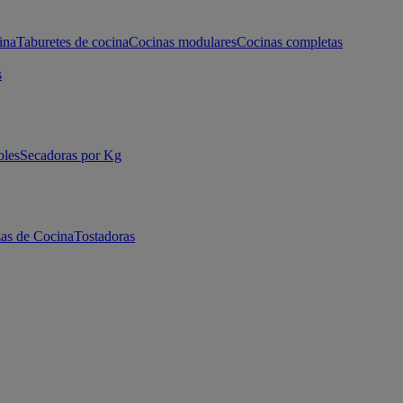
ina
Taburetes de cocina
Cocinas modulares
Cocinas completas
s
bles
Secadoras por Kg
as de Cocina
Tostadoras