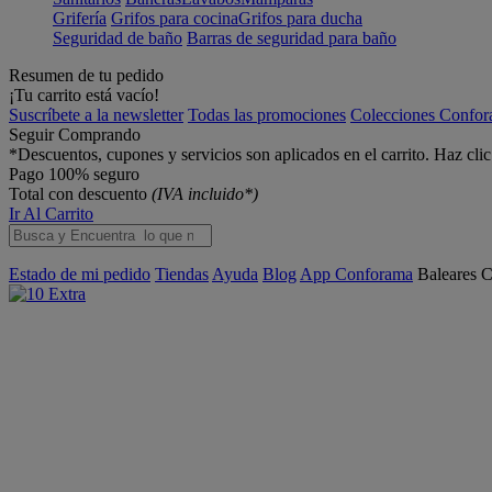
Grifería
Grifos para cocina
Grifos para ducha
Seguridad de baño
Barras de seguridad para baño
Resumen de tu pedido
¡Tu carrito está vacío!
Suscríbete a la newsletter
Todas las promociones
Colecciones Confo
Seguir Comprando
*Descuentos, cupones y servicios son aplicados en el carrito. Haz cli
Pago 100% seguro
Total con descuento
(IVA incluido*)
Ir Al Carrito
Estado de mi pedido
Tiendas
Ayuda
Blog
App Conforama
Baleares
C