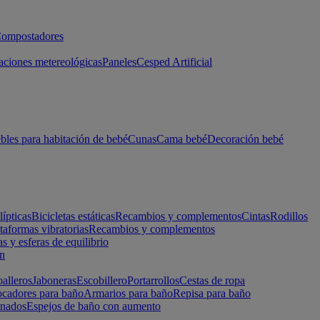
ompostadores
aciones metereológicas
Paneles
Cesped Artificial
les para habitación de bebé
Cunas
Cama bebé
Decoración bebé
lípticas
Bicicletas estáticas
Recambios y complementos
Cintas
Rodillos
taformas vibratorias
Recambios y complementos
s y esferas de equilibrio
ón
alleros
Jaboneras
Escobillero
Portarrollos
Cestas de ropa
cadores para baño
Armarios para baño
Repisa para baño
inados
Espejos de baño con aumento