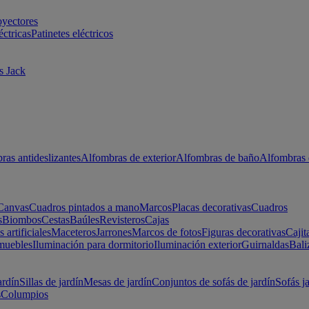
oyectores
éctricas
Patinetes eléctricos
s Jack
ras antideslizantes
Alfombras de exterior
Alfombras de baño
Alfombras 
Canvas
Cuadros pintados a mano
Marcos
Placas decorativas
Cuadros
s
Biombos
Cestas
Baúles
Revisteros
Cajas
s artificiales
Maceteros
Jarrones
Marcos de fotos
Figuras decorativas
Cajit
muebles
Iluminación para dormitorio
Iluminación exterior
Guirnaldas
Bali
ardín
Sillas de jardín
Mesas de jardín
Conjuntos de sofás de jardín
Sofás j
s
Columpios