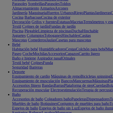
Parasoles
Sombrillas
Parasoles
Toldos
Almacenamiento
Armarios
Arcones
Jardinería
Maquinaria
Huertos Urbanos
Riego
Plantas
Jardineras
C
Cocina
Barbacoas
Cocina de exterior
Decoración
Grifos y fuentes
Estatuas
Macetas
Termómetros y est
Textil
Cojines de jardín
Fundas de jardín
Piscina
Plegable
Limpieza de piscinas
Ducha
Hinchable
Juguetes
Columpios
Toboganes
Hinchables
Casitas
Mascotas
Comederos
Jaulas
Casetas para mascotas
Bebé
Habitación bebé
Humidificadores
Cestas
Colchón para bebé
Mueb
Paseo
Coche
Mochilas
Accesorios
Capazos
Carrito ligero
Baño e higiene
Aspirador nasal
Orinales
Textil bebé
Cojines
Funda
Seguridad
Barreras
Deporte
Equipamiento de cardio
Máquinas de remo
Bicicletas spinning
E
Equipamiento de musculación
Bancos
Mancuernas
Máquinas
Pla
Accesorios fitness
Bandas
Barras
Plataforma de step
Cuerdas
Bola
Recuperación muscular
Electroestimulación
Terapia de percusi
Baño
Accesorios de baño
Colgadores baño
Papeleras
Dispensadores
To
Muebles de baño
Botiquines
Conjuntos de muebles para baño
To
Espejos de baño
Espejos de baño sin Luz
Espejos de baño ilum
Sanitarios
Bañeras
Lavabos
Mamparas