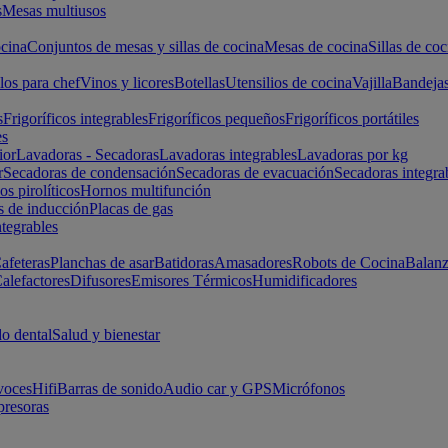
s
Mesas multiusos
cina
Conjuntos de mesas y sillas de cocina
Mesas de cocina
Sillas de coc
los para chef
Vinos y licores
Botellas
Utensilios de cocina
Vajilla
Bandeja
s
Frigoríficos integrables
Frigoríficos pequeños
Frigoríficos portátiles
es
ior
Lavadoras - Secadoras
Lavadoras integrables
Lavadoras por kg
r
Secadoras de condensación
Secadoras de evacuación
Secadoras integra
s pirolíticos
Hornos multifunción
s de inducción
Placas de gas
ntegrables
afeteras
Planchas de asar
Batidoras
Amasadores
Robots de Cocina
Balanz
alefactores
Difusores
Emisores Térmicos
Humidificadores
o dental
Salud y bienestar
voces
Hifi
Barras de sonido
Audio car y GPS
Micrófonos
presoras