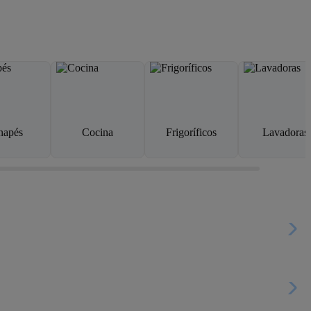
napés
Cocina
Frigoríficos
Lavadoras