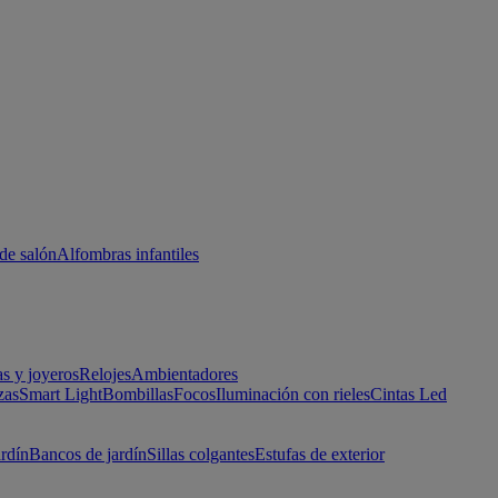
de salón
Alfombras infantiles
as y joyeros
Relojes
Ambientadores
zas
Smart Light
Bombillas
Focos
Iluminación con rieles
Cintas Led
ardín
Bancos de jardín
Sillas colgantes
Estufas de exterior