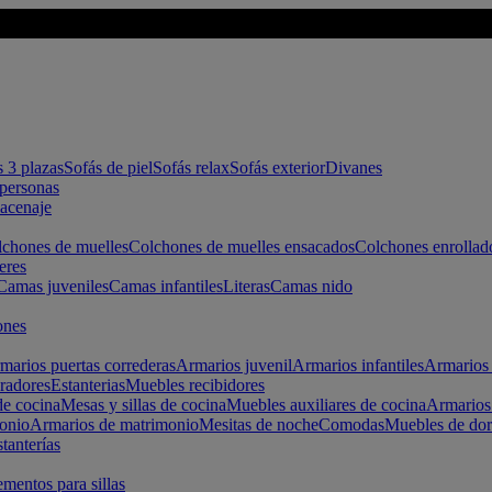
s 3 plazas
Sofás de piel
Sofás relax
Sofás exterior
Divanes
apersonas
macenaje
chones de muelles
Colchones de muelles ensacados
Colchones enrollad
eres
Camas juveniles
Camas infantiles
Literas
Camas nido
ones
marios puertas correderas
Armarios juvenil
Armarios infantiles
Armarios 
radores
Estanterias
Muebles recibidores
e cocina
Mesas y sillas de cocina
Muebles auxiliares de cocina
Armarios
onio
Armarios de matrimonio
Mesitas de noche
Comodas
Muebles de dor
tanterías
entos para sillas