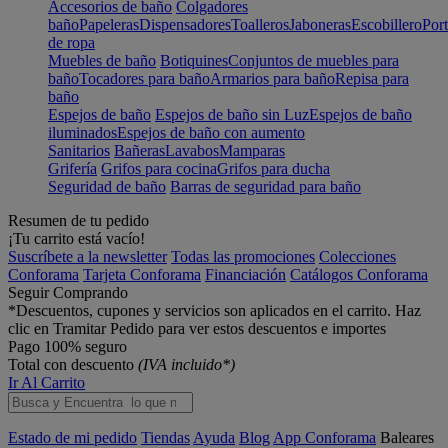
Accesorios de baño
Colgadores
baño
Papeleras
Dispensadores
Toalleros
Jaboneras
Escobillero
Port
de ropa
Muebles de baño
Botiquines
Conjuntos de muebles para
baño
Tocadores para baño
Armarios para baño
Repisa para
baño
Espejos de baño
Espejos de baño sin Luz
Espejos de baño
iluminados
Espejos de baño con aumento
Sanitarios
Bañeras
Lavabos
Mamparas
Grifería
Grifos para cocina
Grifos para ducha
Seguridad de baño
Barras de seguridad para baño
Resumen de tu pedido
¡Tu carrito está vacío!
Suscríbete a la newsletter
Todas las promociones
Colecciones
Conforama
Tarjeta Conforama
Financiación
Catálogos Conforama
Seguir Comprando
*Descuentos, cupones y servicios son aplicados en el carrito. Haz
clic en Tramitar Pedido para ver estos descuentos e importes
Pago 100% seguro
Total con descuento
(IVA incluido*)
Ir Al Carrito
Estado de mi pedido
Tiendas
Ayuda
Blog
App Conforama
Baleares