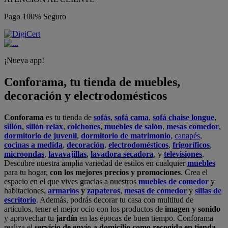
Pago 100% Seguro
¡Nueva app!
Conforama, tu tienda de muebles,
decoración y electrodomésticos
Conforama
es tu tienda de
sofás
,
sofá cama
,
sofá chaise longue
,
sillón
,
sillón relax
,
colchones
,
muebles de salón
,
mesas comedor
,
dormitorio de juvenil
,
dormitorio de matrimonio
,
canapés
,
cocinas a medida
,
decoración
,
electrodomésticos
,
frigoríficos
,
microondas
,
lavavajillas
,
lavadora secadora
, y
televisiones
.
Descubre nuestra amplia variedad de estilos en cualquier
muebles
para tu hogar,
con los mejores precios y promociones
. Crea el
espacio en el que vives gracias a nuestros
muebles de comedor
y
habitaciones,
armarios
y
zapateros
,
mesas de comedor
y
sillas de
escritorio
. Además, podrás decorar tu casa con multitud de
artículos, tener el mejor ocio con los productos de
imagen y sonido
y aprovechar tu
jardín
en las épocas de buen tiempo. Conforama
realiza el
servicio de envío a domicilio como recogida en tienda.