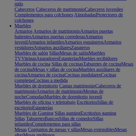
nido
Cabeceros
Cabeceros de matrimonio
Cabeceros juveniles
Complementos para colchones
Almohadas
Protectores de
colchones
Muebles
Armarios
Armarios de matrimonio
Armarios puertas
batientes
Armarios puertas correderas
Armarios
juvenil
Armarios infantiles
Armarios esquineros
Armarios
vestidores
Armarios auxiliares
Zapateros
Muebles de salón
Sillas
Mesas de salón
Muebles
TV
Vitrinas
Aparadores
Estanterias
Muebles recibidores
Muebles de cocina
Sillas de cocinas
Taburetes de cocina
Mesas
de cocina
Mesas y sillas de cocina
Muebles auxiliares de
cocina
Armarios de cocina
Cocinas modulares
Cocinas
completas
Cocinas a medida
Muebles de dormitorio
Camas matrimonio
Cabeceros de
matrimonio
Armarios de matrimonio
Mesitas de
noche
Comodas
Muebles de dormitorio juvenil
Muebles de oficina y teletrabajo
Escritorios
Sillas de
escritorio
Estanterías
Muebles de Gaming
Sillas gaming
Escritorios gaming
Sillas
Taburetes
Bancos
Sillas de comedor
Sillas
infantiles
Complementos para sillas
Mesas
Conjuntos de mesas y sillas
Mesas extensibles
Mesas
altas
Mesas multiusos