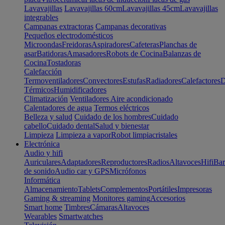
Lavavajillas
Lavavajillas 60cm
Lavavajillas 45cm
Lavavajillas
integrables
Campanas extractoras
Campanas decorativas
Pequeños electrodomésticos
Microondas
Freidoras
Aspiradores
Cafeteras
Planchas de
asar
Batidoras
Amasadores
Robots de Cocina
Balanzas de
Cocina
Tostadoras
Calefacción
Termoventiladores
Convectores
Estufas
Radiadores
Calefactores
D
Térmicos
Humidificadores
Climatización
Ventiladores
Aire acondicionado
Calentadores de agua
Termos eléctricos
Belleza y salud
Cuidado de los hombres
Cuidado
cabello
Cuidado dental
Salud y bienestar
Limpieza
Limpieza a vapor
Robot limpiacristales
Electrónica
Audio y hifi
Auriculares
Adaptadores
Reproductores
Radios
Altavoces
Hifi
Bar
de sonido
Audio car y GPS
Micrófonos
Informática
Almacenamiento
Tablets
Complementos
Portátiles
Impresoras
Gaming & streaming
Monitores gaming
Accesorios
Smart home
Timbres
Cámaras
Altavoces
Wearables
Smartwatches