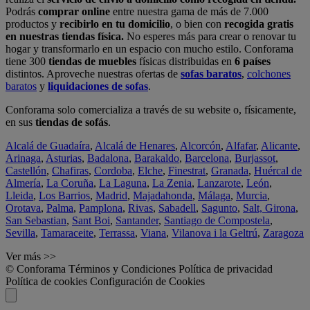
Podrás
comprar online
entre nuestra gama de más de 7.000
productos y
recibirlo en tu domicilio
, o bien con
recogida gratis
en nuestras tiendas física.
No esperes más para crear o renovar tu
hogar y transformarlo en un espacio con mucho estilo. Conforama
tiene 300
tiendas de muebles
físicas distribuidas en
6 países
distintos. Aproveche nuestras ofertas de
sofas baratos
,
colchones
baratos
y
liquidaciones de sofas
.
Conforama solo comercializa a través de su website o, físicamente,
en sus
tiendas de sofás
.
Alcalá de Guadaíra
,
Alcalá de Henares
,
Alcorcón
,
Alfafar
,
Alicante
,
Arinaga
,
Asturias
,
Badalona
,
Barakaldo
,
Barcelona
,
Burjassot
,
Castellón
,
Chafiras
,
Cordoba
,
Elche
,
Finestrat
,
Granada
,
Huércal de
Almería
,
La Coruña
,
La Laguna
,
La Zenia
,
Lanzarote
,
León
,
Lleida
,
Los Barrios
,
Madrid
,
Majadahonda
,
Málaga
,
Murcia
,
Orotava
,
Palma
,
Pamplona
,
Rivas
,
Sabadell
,
Sagunto
,
Salt, Girona
,
San Sebastian
,
Sant Boi
,
Santander
,
Santiago de Compostela
,
Sevilla
,
Tamaraceite
,
Terrassa
,
Viana
,
Vilanova i la Geltrú
,
Zaragoza
Ver más >>
© Conforama
Términos y Condiciones
Política de privacidad
Política de cookies
Configuración de Cookies