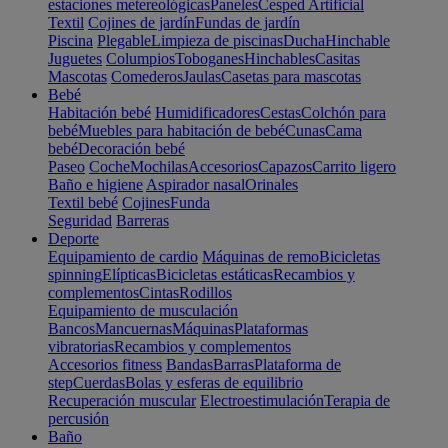
estaciones metereológicas
Paneles
Cesped Artificial
Textil
Cojines de jardín
Fundas de jardín
Piscina
Plegable
Limpieza de piscinas
Ducha
Hinchable
Juguetes
Columpios
Toboganes
Hinchables
Casitas
Mascotas
Comederos
Jaulas
Casetas para mascotas
Bebé
Habitación bebé
Humidificadores
Cestas
Colchón para
bebé
Muebles para habitación de bebé
Cunas
Cama
bebé
Decoración bebé
Paseo
Coche
Mochilas
Accesorios
Capazos
Carrito ligero
Baño e higiene
Aspirador nasal
Orinales
Textil bebé
Cojines
Funda
Seguridad
Barreras
Deporte
Equipamiento de cardio
Máquinas de remo
Bicicletas
spinning
Elípticas
Bicicletas estáticas
Recambios y
complementos
Cintas
Rodillos
Equipamiento de musculación
Bancos
Mancuernas
Máquinas
Plataformas
vibratorias
Recambios y complementos
Accesorios fitness
Bandas
Barras
Plataforma de
step
Cuerdas
Bolas y esferas de equilibrio
Recuperación muscular
Electroestimulación
Terapia de
percusión
Baño