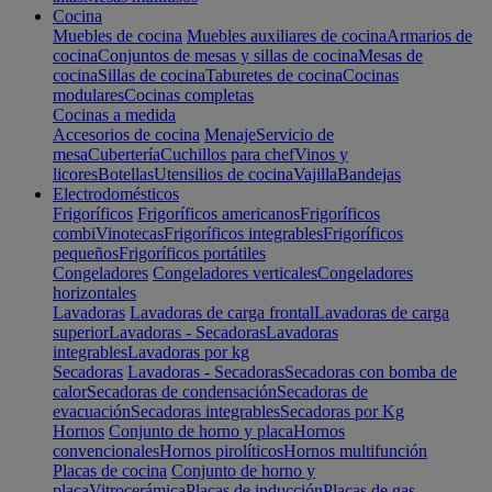
Cocina
Muebles de cocina
Muebles auxiliares de cocina
Armarios de
cocina
Conjuntos de mesas y sillas de cocina
Mesas de
cocina
Sillas de cocina
Taburetes de cocina
Cocinas
modulares
Cocinas completas
Cocinas a medida
Accesorios de cocina
Menaje
Servicio de
mesa
Cubertería
Cuchillos para chef
Vinos y
licores
Botellas
Utensilios de cocina
Vajilla
Bandejas
Electrodomésticos
Frigoríficos
Frigoríficos americanos
Frigoríficos
combi
Vinotecas
Frigoríficos integrables
Frigoríficos
pequeños
Frigoríficos portátiles
Congeladores
Congeladores verticales
Congeladores
horizontales
Lavadoras
Lavadoras de carga frontal
Lavadoras de carga
superior
Lavadoras - Secadoras
Lavadoras
integrables
Lavadoras por kg
Secadoras
Lavadoras - Secadoras
Secadoras con bomba de
calor
Secadoras de condensación
Secadoras de
evacuación
Secadoras integrables
Secadoras por Kg
Hornos
Conjunto de horno y placa
Hornos
convencionales
Hornos pirolíticos
Hornos multifunción
Placas de cocina
Conjunto de horno y
placa
Vitrocerámica
Placas de inducción
Placas de gas