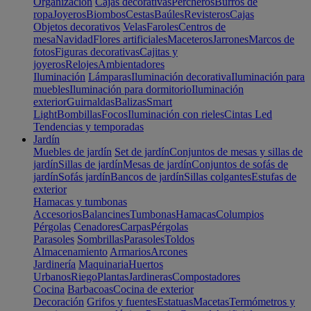
Organización
Cajas decorativas
Percheros
Burros de
ropa
Joyeros
Biombos
Cestas
Baúles
Revisteros
Cajas
Objetos decorativos
Velas
Faroles
Centros de
mesa
Navidad
Flores artificiales
Maceteros
Jarrones
Marcos de
fotos
Figuras decorativas
Cajitas y
joyeros
Relojes
Ambientadores
Iluminación
Lámparas
Iluminación decorativa
Iluminación para
muebles
Iluminación para dormitorio
Iluminación
exterior
Guirnaldas
Balizas
Smart
Light
Bombillas
Focos
Iluminación con rieles
Cintas Led
Tendencias y temporadas
Jardín
Muebles de jardín
Set de jardín
Conjuntos de mesas y sillas de
jardín
Sillas de jardín
Mesas de jardín
Conjuntos de sofás de
jardín
Sofás jardín
Bancos de jardín
Sillas colgantes
Estufas de
exterior
Hamacas y tumbonas
Accesorios
Balancines
Tumbonas
Hamacas
Columpios
Pérgolas
Cenadores
Carpas
Pérgolas
Parasoles
Sombrillas
Parasoles
Toldos
Almacenamiento
Armarios
Arcones
Jardinería
Maquinaria
Huertos
Urbanos
Riego
Plantas
Jardineras
Compostadores
Cocina
Barbacoas
Cocina de exterior
Decoración
Grifos y fuentes
Estatuas
Macetas
Termómetros y