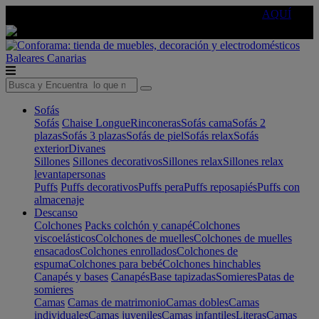
🔵Cambia tu electro con
-10% EXTRA
de descuento ☑️
AQUÍ
Baleares
Canarias
Sofás
Sofás
Chaise Longue
Rinconeras
Sofás cama
Sofás 2
plazas
Sofás 3 plazas
Sofás de piel
Sofás relax
Sofás
exterior
Divanes
Sillones
Sillones decorativos
Sillones relax
Sillones relax
levantapersonas
Puffs
Puffs decorativos
Puffs pera
Puffs reposapiés
Puffs con
almacenaje
Descanso
Colchones
Packs colchón y canapé
Colchones
viscoelásticos
Colchones de muelles
Colchones de muelles
ensacados
Colchones enrollados
Colchones de
espuma
Colchones para bebé
Colchones hinchables
Canapés y bases
Canapés
Base tapizadas
Somieres
Patas de
somieres
Camas
Camas de matrimonio
Camas dobles
Camas
individuales
Camas juveniles
Camas infantiles
Literas
Camas