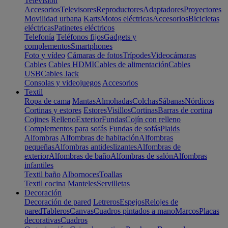
Televisión
Accesorios
Televisores
Reproductores
Adaptadores
Proyectores
Movilidad urbana
Karts
Motos eléctricas
Accesorios
Bicicletas
eléctricas
Patinetes eléctricos
Telefonía
Teléfonos fijos
Gadgets y
complementos
Smartphones
Foto y vídeo
Cámaras de fotos
Trípodes
Videocámaras
Cables
Cables HDMI
Cables de alimentación
Cables
USB
Cables Jack
Consolas y videojuegos
Accesorios
Textil
Ropa de cama
Mantas
Almohadas
Colchas
Sábanas
Nórdicos
Cortinas y estores
Estores
Visillos
Cortinas
Barras de cortina
Cojines
Relleno
Exterior
Fundas
Cojín con relleno
Complementos para sofás
Fundas de sofás
Plaids
Alfombras
Alfombras de habitación
Alfombras
pequeñas
Alfombras antideslizantes
Alfombras de
exterior
Alfombras de baño
Alfombras de salón
Alfombras
infantiles
Textil baño
Albornoces
Toallas
Textil cocina
Manteles
Servilletas
Decoración
Decoración de pared
Letreros
Espejos
Relojes de
pared
Tableros
Canvas
Cuadros pintados a mano
Marcos
Placas
decorativas
Cuadros