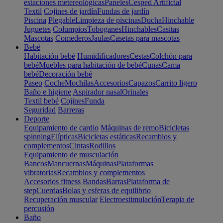
estaciones metereológicas
Paneles
Cesped Artificial
Textil
Cojines de jardín
Fundas de jardín
Piscina
Plegable
Limpieza de piscinas
Ducha
Hinchable
Juguetes
Columpios
Toboganes
Hinchables
Casitas
Mascotas
Comederos
Jaulas
Casetas para mascotas
Bebé
Habitación bebé
Humidificadores
Cestas
Colchón para
bebé
Muebles para habitación de bebé
Cunas
Cama
bebé
Decoración bebé
Paseo
Coche
Mochilas
Accesorios
Capazos
Carrito ligero
Baño e higiene
Aspirador nasal
Orinales
Textil bebé
Cojines
Funda
Seguridad
Barreras
Deporte
Equipamiento de cardio
Máquinas de remo
Bicicletas
spinning
Elípticas
Bicicletas estáticas
Recambios y
complementos
Cintas
Rodillos
Equipamiento de musculación
Bancos
Mancuernas
Máquinas
Plataformas
vibratorias
Recambios y complementos
Accesorios fitness
Bandas
Barras
Plataforma de
step
Cuerdas
Bolas y esferas de equilibrio
Recuperación muscular
Electroestimulación
Terapia de
percusión
Baño