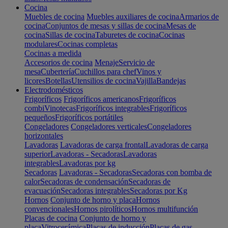
Cocina
Muebles de cocina
Muebles auxiliares de cocina
Armarios de
cocina
Conjuntos de mesas y sillas de cocina
Mesas de
cocina
Sillas de cocina
Taburetes de cocina
Cocinas
modulares
Cocinas completas
Cocinas a medida
Accesorios de cocina
Menaje
Servicio de
mesa
Cubertería
Cuchillos para chef
Vinos y
licores
Botellas
Utensilios de cocina
Vajilla
Bandejas
Electrodomésticos
Frigoríficos
Frigoríficos americanos
Frigoríficos
combi
Vinotecas
Frigoríficos integrables
Frigoríficos
pequeños
Frigoríficos portátiles
Congeladores
Congeladores verticales
Congeladores
horizontales
Lavadoras
Lavadoras de carga frontal
Lavadoras de carga
superior
Lavadoras - Secadoras
Lavadoras
integrables
Lavadoras por kg
Secadoras
Lavadoras - Secadoras
Secadoras con bomba de
calor
Secadoras de condensación
Secadoras de
evacuación
Secadoras integrables
Secadoras por Kg
Hornos
Conjunto de horno y placa
Hornos
convencionales
Hornos pirolíticos
Hornos multifunción
Placas de cocina
Conjunto de horno y
placa
Vitrocerámica
Placas de inducción
Placas de gas