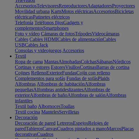
Televisión
Accesorios
Televisores
Reproductores
Adaptadores
Proyectores
Movilidad urbana
Karts
Motos eléctricas
Accesorios
Bicicletas
eléctricas
Patinetes eléctricos
Telefonía
Teléfonos fijos
Gadgets y
complementos
Smartphones
Foto y vídeo
Cámaras de fotos
Trípodes
Videocámaras
Cables
Cables HDMI
Cables de alimentación
Cables
USB
Cables Jack
Consolas y videojuegos
Accesorios
Textil
Ropa de cama
Mantas
Almohadas
Colchas
Sábanas
Nórdicos
Cortinas y estores
Estores
Visillos
Cortinas
Barras de cortina
Cojines
Relleno
Exterior
Fundas
Cojín con relleno
Complementos para sofás
Fundas de sofás
Plaids
Alfombras
Alfombras de habitación
Alfombras
pequeñas
Alfombras antideslizantes
Alfombras de
exterior
Alfombras de baño
Alfombras de salón
Alfombras
infantiles
Textil baño
Albornoces
Toallas
Textil cocina
Manteles
Servilletas
Decoración
Decoración de pared
Letreros
Espejos
Relojes de
pared
Tableros
Canvas
Cuadros pintados a mano
Marcos
Placas
decorativas
Cuadros