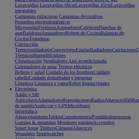
Lavavajillas
Lavavajillas 60cm
Lavavajillas 45cm
Lavavajillas
integrables
Campanas extractoras
Campanas decorativas
Pequeños electrodomésticos
Microondas
Freidoras
Aspiradores
Cafeteras
Planchas de
asar
Batidoras
Amasadores
Robots de Cocina
Balanzas de
Cocina
Tostadoras
Calefacción
Termoventiladores
Convectores
Estufas
Radiadores
Calefactores
D
Térmicos
Humidificadores
Climatización
Ventiladores
Aire acondicionado
Calentadores de agua
Termos eléctricos
Belleza y salud
Cuidado de los hombres
Cuidado
cabello
Cuidado dental
Salud y bienestar
Limpieza
Limpieza a vapor
Robot limpiacristales
Electrónica
Audio y hifi
Auriculares
Adaptadores
Reproductores
Radios
Altavoces
Hifi
Bar
de sonido
Audio car y GPS
Micrófonos
Informática
Almacenamiento
Tablets
Complementos
Portátiles
Impresoras
Gaming & streaming
Monitores gaming
Accesorios
Smart home
Timbres
Cámaras
Altavoces
Wearables
Smartwatches