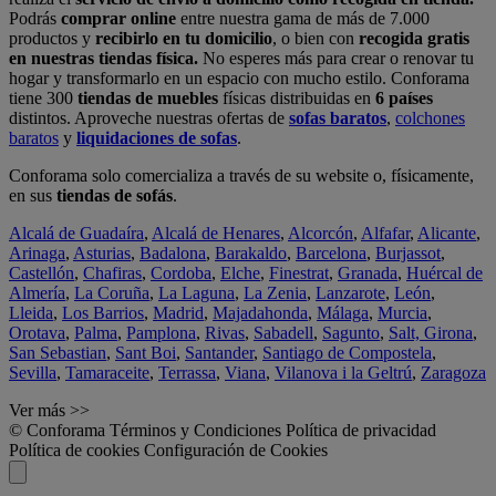
Podrás
comprar online
entre nuestra gama de más de 7.000
productos y
recibirlo en tu domicilio
, o bien con
recogida gratis
en nuestras tiendas física.
No esperes más para crear o renovar tu
hogar y transformarlo en un espacio con mucho estilo. Conforama
tiene 300
tiendas de muebles
físicas distribuidas en
6 países
distintos. Aproveche nuestras ofertas de
sofas baratos
,
colchones
baratos
y
liquidaciones de sofas
.
Conforama solo comercializa a través de su website o, físicamente,
en sus
tiendas de sofás
.
Alcalá de Guadaíra
,
Alcalá de Henares
,
Alcorcón
,
Alfafar
,
Alicante
,
Arinaga
,
Asturias
,
Badalona
,
Barakaldo
,
Barcelona
,
Burjassot
,
Castellón
,
Chafiras
,
Cordoba
,
Elche
,
Finestrat
,
Granada
,
Huércal de
Almería
,
La Coruña
,
La Laguna
,
La Zenia
,
Lanzarote
,
León
,
Lleida
,
Los Barrios
,
Madrid
,
Majadahonda
,
Málaga
,
Murcia
,
Orotava
,
Palma
,
Pamplona
,
Rivas
,
Sabadell
,
Sagunto
,
Salt, Girona
,
San Sebastian
,
Sant Boi
,
Santander
,
Santiago de Compostela
,
Sevilla
,
Tamaraceite
,
Terrassa
,
Viana
,
Vilanova i la Geltrú
,
Zaragoza
Ver más >>
© Conforama
Términos y Condiciones
Política de privacidad
Política de cookies
Configuración de Cookies