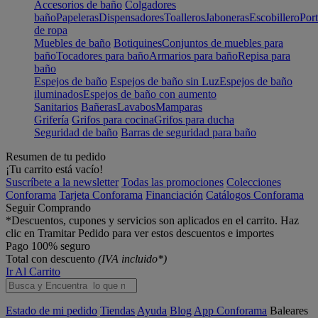
Accesorios de baño
Colgadores
baño
Papeleras
Dispensadores
Toalleros
Jaboneras
Escobillero
Port
de ropa
Muebles de baño
Botiquines
Conjuntos de muebles para
baño
Tocadores para baño
Armarios para baño
Repisa para
baño
Espejos de baño
Espejos de baño sin Luz
Espejos de baño
iluminados
Espejos de baño con aumento
Sanitarios
Bañeras
Lavabos
Mamparas
Grifería
Grifos para cocina
Grifos para ducha
Seguridad de baño
Barras de seguridad para baño
Resumen de tu pedido
¡Tu carrito está vacío!
Suscríbete a la newsletter
Todas las promociones
Colecciones
Conforama
Tarjeta Conforama
Financiación
Catálogos Conforama
Seguir Comprando
*Descuentos, cupones y servicios son aplicados en el carrito. Haz
clic en Tramitar Pedido para ver estos descuentos e importes
Pago 100% seguro
Total con descuento
(IVA incluido*)
Ir Al Carrito
Estado de mi pedido
Tiendas
Ayuda
Blog
App Conforama
Baleares