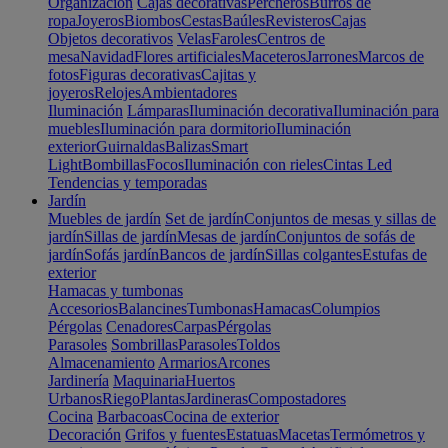
Organización
Cajas decorativas
Percheros
Burros de
ropa
Joyeros
Biombos
Cestas
Baúles
Revisteros
Cajas
Objetos decorativos
Velas
Faroles
Centros de
mesa
Navidad
Flores artificiales
Maceteros
Jarrones
Marcos de
fotos
Figuras decorativas
Cajitas y
joyeros
Relojes
Ambientadores
Iluminación
Lámparas
Iluminación decorativa
Iluminación para
muebles
Iluminación para dormitorio
Iluminación
exterior
Guirnaldas
Balizas
Smart
Light
Bombillas
Focos
Iluminación con rieles
Cintas Led
Tendencias y temporadas
Jardín
Muebles de jardín
Set de jardín
Conjuntos de mesas y sillas de
jardín
Sillas de jardín
Mesas de jardín
Conjuntos de sofás de
jardín
Sofás jardín
Bancos de jardín
Sillas colgantes
Estufas de
exterior
Hamacas y tumbonas
Accesorios
Balancines
Tumbonas
Hamacas
Columpios
Pérgolas
Cenadores
Carpas
Pérgolas
Parasoles
Sombrillas
Parasoles
Toldos
Almacenamiento
Armarios
Arcones
Jardinería
Maquinaria
Huertos
Urbanos
Riego
Plantas
Jardineras
Compostadores
Cocina
Barbacoas
Cocina de exterior
Decoración
Grifos y fuentes
Estatuas
Macetas
Termómetros y