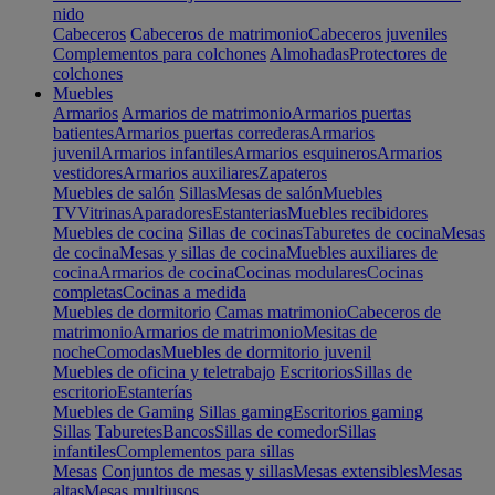
nido
Cabeceros
Cabeceros de matrimonio
Cabeceros juveniles
Complementos para colchones
Almohadas
Protectores de
colchones
Muebles
Armarios
Armarios de matrimonio
Armarios puertas
batientes
Armarios puertas correderas
Armarios
juvenil
Armarios infantiles
Armarios esquineros
Armarios
vestidores
Armarios auxiliares
Zapateros
Muebles de salón
Sillas
Mesas de salón
Muebles
TV
Vitrinas
Aparadores
Estanterias
Muebles recibidores
Muebles de cocina
Sillas de cocinas
Taburetes de cocina
Mesas
de cocina
Mesas y sillas de cocina
Muebles auxiliares de
cocina
Armarios de cocina
Cocinas modulares
Cocinas
completas
Cocinas a medida
Muebles de dormitorio
Camas matrimonio
Cabeceros de
matrimonio
Armarios de matrimonio
Mesitas de
noche
Comodas
Muebles de dormitorio juvenil
Muebles de oficina y teletrabajo
Escritorios
Sillas de
escritorio
Estanterías
Muebles de Gaming
Sillas gaming
Escritorios gaming
Sillas
Taburetes
Bancos
Sillas de comedor
Sillas
infantiles
Complementos para sillas
Mesas
Conjuntos de mesas y sillas
Mesas extensibles
Mesas
altas
Mesas multiusos