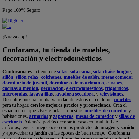
Pago 100% Seguro
¡Nueva app!
Conforama, tu tienda de muebles,
decoración y electrodomésticos
Conforama
es tu tienda de
sofás
,
sofá cama
,
sofá chaise longue
,
sillón
,
sillón relax
,
colchones
,
muebles de salón
,
mesas comedor
,
dormitorio de juvenil
,
dormitorio de matrimonio
,
canapés
,
cocinas a medida
,
decoración
,
electrodomésticos
,
frigoríficos
,
microondas
,
lavavajillas
,
lavadora secadora
, y
televisiones
.
Descubre nuestra amplia variedad de estilos en cualquier
muebles
para tu hogar,
con los mejores precios y promociones
. Crea el
espacio en el que vives gracias a nuestros
muebles de comedor
y
habitaciones,
armarios
y
zapateros
,
mesas de comedor
y
sillas de
escritorio
. Además, podrás decorar tu casa con multitud de
artículos, tener el mejor ocio con los productos de
imagen y sonido
y aprovechar tu
jardín
en las épocas de buen tiempo. Conforama
realiza el
servicio de envío a domicilio como recogida en tienda.