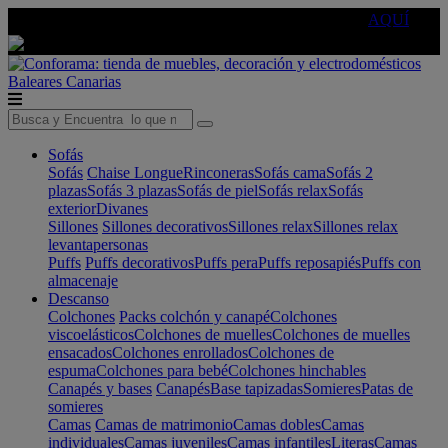
🔵Cambia tu electro con
-10% EXTRA
de descuento ☑️
AQUÍ
Baleares
Canarias
Sofás
Sofás
Chaise Longue
Rinconeras
Sofás cama
Sofás 2
plazas
Sofás 3 plazas
Sofás de piel
Sofás relax
Sofás
exterior
Divanes
Sillones
Sillones decorativos
Sillones relax
Sillones relax
levantapersonas
Puffs
Puffs decorativos
Puffs pera
Puffs reposapiés
Puffs con
almacenaje
Descanso
Colchones
Packs colchón y canapé
Colchones
viscoelásticos
Colchones de muelles
Colchones de muelles
ensacados
Colchones enrollados
Colchones de
espuma
Colchones para bebé
Colchones hinchables
Canapés y bases
Canapés
Base tapizadas
Somieres
Patas de
somieres
Camas
Camas de matrimonio
Camas dobles
Camas
individuales
Camas juveniles
Camas infantiles
Literas
Camas