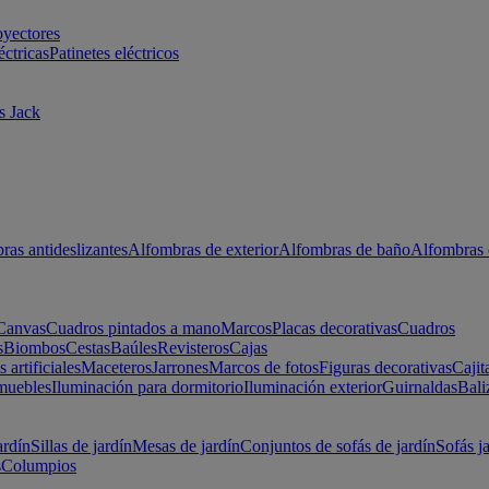
oyectores
éctricas
Patinetes eléctricos
s Jack
ras antideslizantes
Alfombras de exterior
Alfombras de baño
Alfombras 
Canvas
Cuadros pintados a mano
Marcos
Placas decorativas
Cuadros
s
Biombos
Cestas
Baúles
Revisteros
Cajas
s artificiales
Maceteros
Jarrones
Marcos de fotos
Figuras decorativas
Cajit
muebles
Iluminación para dormitorio
Iluminación exterior
Guirnaldas
Bali
ardín
Sillas de jardín
Mesas de jardín
Conjuntos de sofás de jardín
Sofás j
s
Columpios