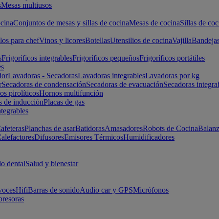
s
Mesas multiusos
cina
Conjuntos de mesas y sillas de cocina
Mesas de cocina
Sillas de coc
los para chef
Vinos y licores
Botellas
Utensilios de cocina
Vajilla
Bandeja
s
Frigoríficos integrables
Frigoríficos pequeños
Frigoríficos portátiles
es
ior
Lavadoras - Secadoras
Lavadoras integrables
Lavadoras por kg
r
Secadoras de condensación
Secadoras de evacuación
Secadoras integra
s pirolíticos
Hornos multifunción
s de inducción
Placas de gas
ntegrables
afeteras
Planchas de asar
Batidoras
Amasadores
Robots de Cocina
Balanz
alefactores
Difusores
Emisores Térmicos
Humidificadores
o dental
Salud y bienestar
voces
Hifi
Barras de sonido
Audio car y GPS
Micrófonos
presoras