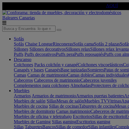
🔵Cambia tu electro con
-10% EXTRA
de descuento ☑️
AQUÍ
Baleares
Canarias
Sofás
Sofás
Chaise Longue
Rinconeras
Sofás cama
Sofás 2 plazas
Sofá
Sillones
Sillones decorativos
Sillones relax
Sillones relax levant
Puffs
Puffs decorativos
Puffs pera
Puffs reposapiés
Puffs con al
Descanso
Colchones
Packs colchón y canapé
Colchones viscoelásticos
Col
Canapés y bases
Canapés
Base tapizadas
Somieres
Patas de somi
Camas
Camas de matrimonio
Camas dobles
Camas individuales
Cabeceros
Cabeceros de matrimonio
Cabeceros juveniles
Complementos para colchones
Almohadas
Protectores de colch
Muebles
Armarios
Armarios de matrimonio
Armarios puertas batientes
Ar
Muebles de salón
Sillas
Mesas de salón
Muebles TV
Vitrinas
Apa
Muebles de cocina
Sillas de cocinas
Taburetes de cocina
Mesas d
Muebles de dormitorio
Camas matrimonio
Cabeceros de matrim
Muebles de oficina y teletrabajo
Escritorios
Sillas de escritorio
Es
Muebles de Gaming
Sillas gaming
Escritorios gaming
Sillas
Taburetes
Bancos
Sillas de comedor
Sillas infantiles
Complem