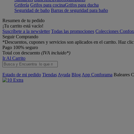
Grifería
Grifos para cocina
Grifos para ducha
Seguridad de baño
Barras de seguridad para baño
Resumen de tu pedido
¡Tu carrito está vacío!
Suscríbete a la newsletter
Todas las promociones
Colecciones Confo
Seguir Comprando
*Descuentos, cupones y servicios son aplicados en el carrito. Haz cli
Pago 100% seguro
Total con descuento
(IVA incluido*)
Ir Al Carrito
Estado de mi pedido
Tiendas
Ayuda
Blog
App Conforama
Baleares
C