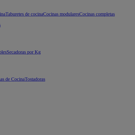
ina
Taburetes de cocina
Cocinas modulares
Cocinas completas
s
bles
Secadoras por Kg
as de Cocina
Tostadoras