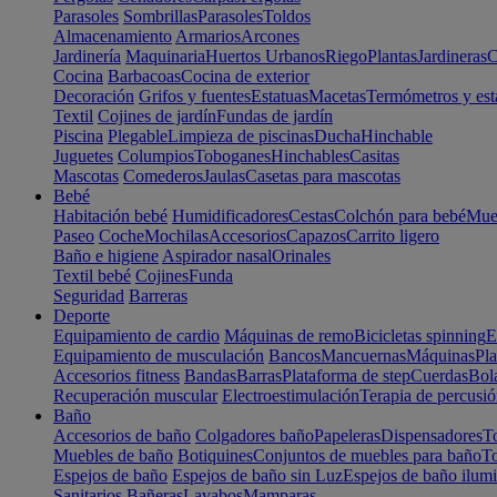
Parasoles
Sombrillas
Parasoles
Toldos
Almacenamiento
Armarios
Arcones
Jardinería
Maquinaria
Huertos Urbanos
Riego
Plantas
Jardineras
C
Cocina
Barbacoas
Cocina de exterior
Decoración
Grifos y fuentes
Estatuas
Macetas
Termómetros y est
Textil
Cojines de jardín
Fundas de jardín
Piscina
Plegable
Limpieza de piscinas
Ducha
Hinchable
Juguetes
Columpios
Toboganes
Hinchables
Casitas
Mascotas
Comederos
Jaulas
Casetas para mascotas
Bebé
Habitación bebé
Humidificadores
Cestas
Colchón para bebé
Mueb
Paseo
Coche
Mochilas
Accesorios
Capazos
Carrito ligero
Baño e higiene
Aspirador nasal
Orinales
Textil bebé
Cojines
Funda
Seguridad
Barreras
Deporte
Equipamiento de cardio
Máquinas de remo
Bicicletas spinning
E
Equipamiento de musculación
Bancos
Mancuernas
Máquinas
Pla
Accesorios fitness
Bandas
Barras
Plataforma de step
Cuerdas
Bola
Recuperación muscular
Electroestimulación
Terapia de percusi
Baño
Accesorios de baño
Colgadores baño
Papeleras
Dispensadores
To
Muebles de baño
Botiquines
Conjuntos de muebles para baño
To
Espejos de baño
Espejos de baño sin Luz
Espejos de baño ilum
Sanitarios
Bañeras
Lavabos
Mamparas