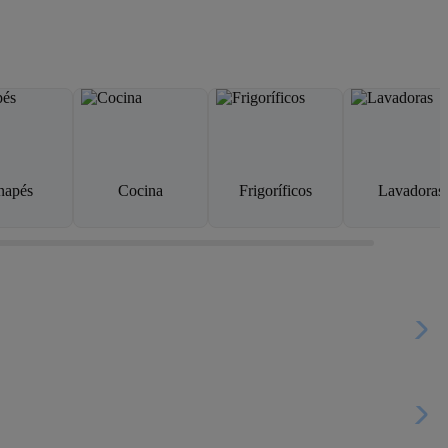
napés
Cocina
Frigoríficos
Lavadoras