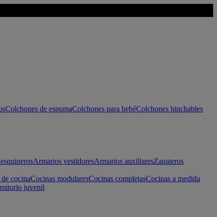
os
Colchones de espuma
Colchones para bebé
Colchones hinchables
esquineros
Armarios vestidores
Armarios auxiliares
Zapateros
 de cocina
Cocinas modulares
Cocinas completas
Cocinas a medida
mitorio juvenil