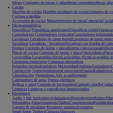
Mesas
Conjuntos de mesas y sillas
Mesas extensibles
Mesas alta
Cocina
Muebles de cocina
Muebles auxiliares de cocina
Armarios de co
Cocinas a medida
Accesorios de cocina
Menaje
Servicio de mesa
Cubertería
Cuchil
Electrodomésticos
Frigoríficos
Frigoríficos americanos
Frigoríficos combi
Vinoteca
Congeladores
Congeladores verticales
Congeladores horizontal
Lavadoras
Lavadoras de carga frontal
Lavadoras de carga super
Secadoras
Lavadoras - Secadoras
Secadoras con bomba de calo
Hornos
Conjunto de horno y placa
Hornos convencionales
Horno
Placas de cocina
Conjunto de horno y placa
Vitrocerámica
Placa
Lavavajillas
Lavavajillas 60cm
Lavavajillas 45cm
Lavavajillas i
Campanas extractoras
Campanas decorativas
Pequeños electrodomésticos
Microondas
Freidoras
Aspiradores
C
Calefacción
Termoventiladores
Convectores
Estufas
Radiadores
C
Climatización
Ventiladores
Aire acondicionado
Calentadores de agua
Termos eléctricos
Belleza y salud
Cuidado de los hombres
Cuidado cabello
Cuidad
Limpieza
Limpieza a vapor
Robot limpiacristales
Electrónica
Audio y hifi
Auriculares
Adaptadores
Reproductores
Radios
Alta
Informática
Almacenamiento
Tablets
Complementos
Portátiles
Im
Gaming & streaming
Monitores gaming
Accesorios
Smart home
Timbres
Cámaras
Altavoces