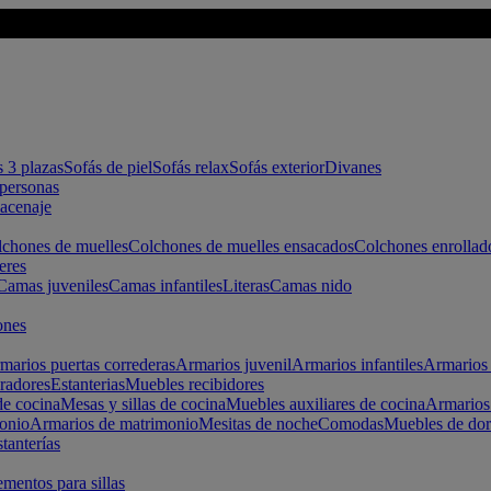
s 3 plazas
Sofás de piel
Sofás relax
Sofás exterior
Divanes
apersonas
macenaje
chones de muelles
Colchones de muelles ensacados
Colchones enrollad
eres
Camas juveniles
Camas infantiles
Literas
Camas nido
ones
marios puertas correderas
Armarios juvenil
Armarios infantiles
Armarios 
radores
Estanterias
Muebles recibidores
e cocina
Mesas y sillas de cocina
Muebles auxiliares de cocina
Armarios
onio
Armarios de matrimonio
Mesitas de noche
Comodas
Muebles de dor
tanterías
entos para sillas