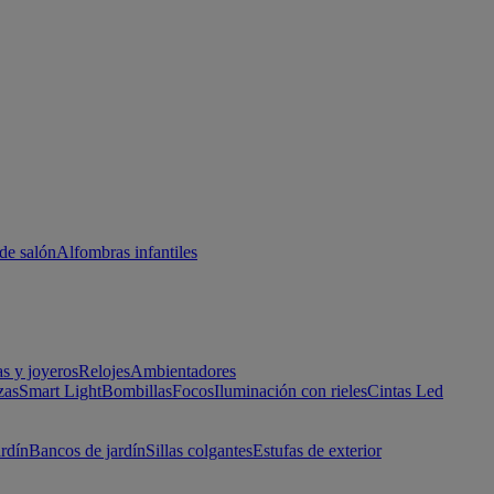
de salón
Alfombras infantiles
as y joyeros
Relojes
Ambientadores
zas
Smart Light
Bombillas
Focos
Iluminación con rieles
Cintas Led
ardín
Bancos de jardín
Sillas colgantes
Estufas de exterior