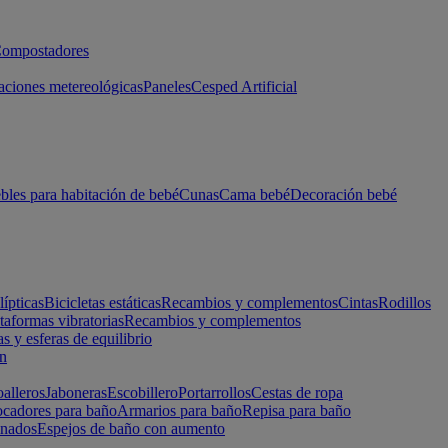
ompostadores
aciones metereológicas
Paneles
Cesped Artificial
les para habitación de bebé
Cunas
Cama bebé
Decoración bebé
lípticas
Bicicletas estáticas
Recambios y complementos
Cintas
Rodillos
taformas vibratorias
Recambios y complementos
s y esferas de equilibrio
ón
alleros
Jaboneras
Escobillero
Portarrollos
Cestas de ropa
cadores para baño
Armarios para baño
Repisa para baño
inados
Espejos de baño con aumento