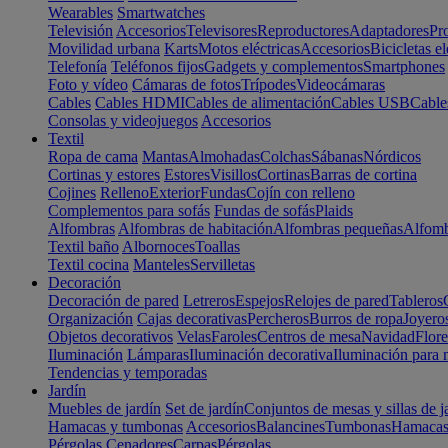
Wearables
Smartwatches
Televisión
Accesorios
Televisores
Reproductores
Adaptadores
Pr
Movilidad urbana
Karts
Motos eléctricas
Accesorios
Bicicletas el
Telefonía
Teléfonos fijos
Gadgets y complementos
Smartphones
Foto y vídeo
Cámaras de fotos
Trípodes
Videocámaras
Cables
Cables HDMI
Cables de alimentación
Cables USB
Cable
Consolas y videojuegos
Accesorios
Textil
Ropa de cama
Mantas
Almohadas
Colchas
Sábanas
Nórdicos
Cortinas y estores
Estores
Visillos
Cortinas
Barras de cortina
Cojines
Relleno
Exterior
Fundas
Cojín con relleno
Complementos para sofás
Fundas de sofás
Plaids
Alfombras
Alfombras de habitación
Alfombras pequeñas
Alfomb
Textil baño
Albornoces
Toallas
Textil cocina
Manteles
Servilletas
Decoración
Decoración de pared
Letreros
Espejos
Relojes de pared
Tableros
Organización
Cajas decorativas
Percheros
Burros de ropa
Joyero
Objetos decorativos
Velas
Faroles
Centros de mesa
Navidad
Flore
Iluminación
Lámparas
Iluminación decorativa
Iluminación para 
Tendencias y temporadas
Jardín
Muebles de jardín
Set de jardín
Conjuntos de mesas y sillas de j
Hamacas y tumbonas
Accesorios
Balancines
Tumbonas
Hamaca
Pérgolas
Cenadores
Carpas
Pérgolas