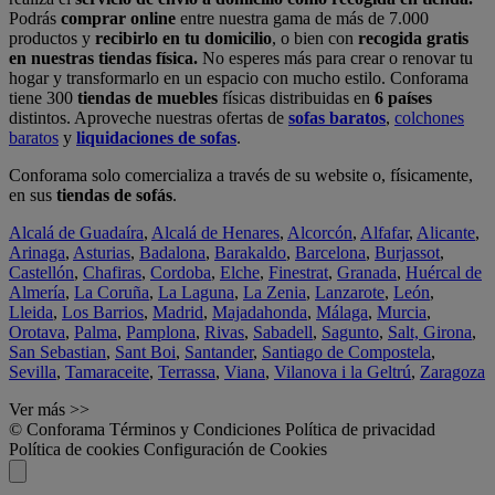
Podrás
comprar online
entre nuestra gama de más de 7.000
productos y
recibirlo en tu domicilio
, o bien con
recogida gratis
en nuestras tiendas física.
No esperes más para crear o renovar tu
hogar y transformarlo en un espacio con mucho estilo. Conforama
tiene 300
tiendas de muebles
físicas distribuidas en
6 países
distintos. Aproveche nuestras ofertas de
sofas baratos
,
colchones
baratos
y
liquidaciones de sofas
.
Conforama solo comercializa a través de su website o, físicamente,
en sus
tiendas de sofás
.
Alcalá de Guadaíra
,
Alcalá de Henares
,
Alcorcón
,
Alfafar
,
Alicante
,
Arinaga
,
Asturias
,
Badalona
,
Barakaldo
,
Barcelona
,
Burjassot
,
Castellón
,
Chafiras
,
Cordoba
,
Elche
,
Finestrat
,
Granada
,
Huércal de
Almería
,
La Coruña
,
La Laguna
,
La Zenia
,
Lanzarote
,
León
,
Lleida
,
Los Barrios
,
Madrid
,
Majadahonda
,
Málaga
,
Murcia
,
Orotava
,
Palma
,
Pamplona
,
Rivas
,
Sabadell
,
Sagunto
,
Salt, Girona
,
San Sebastian
,
Sant Boi
,
Santander
,
Santiago de Compostela
,
Sevilla
,
Tamaraceite
,
Terrassa
,
Viana
,
Vilanova i la Geltrú
,
Zaragoza
Ver más >>
© Conforama
Términos y Condiciones
Política de privacidad
Política de cookies
Configuración de Cookies