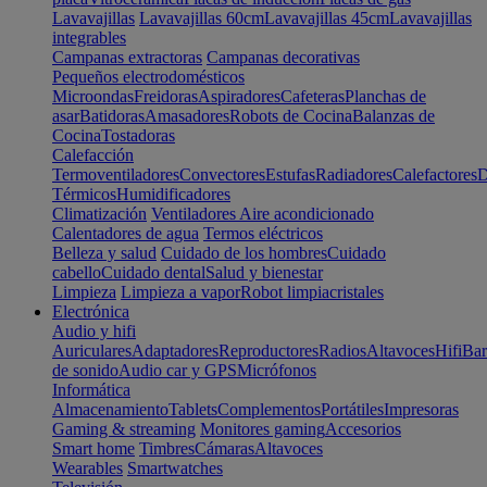
Lavavajillas
Lavavajillas 60cm
Lavavajillas 45cm
Lavavajillas
integrables
Campanas extractoras
Campanas decorativas
Pequeños electrodomésticos
Microondas
Freidoras
Aspiradores
Cafeteras
Planchas de
asar
Batidoras
Amasadores
Robots de Cocina
Balanzas de
Cocina
Tostadoras
Calefacción
Termoventiladores
Convectores
Estufas
Radiadores
Calefactores
D
Térmicos
Humidificadores
Climatización
Ventiladores
Aire acondicionado
Calentadores de agua
Termos eléctricos
Belleza y salud
Cuidado de los hombres
Cuidado
cabello
Cuidado dental
Salud y bienestar
Limpieza
Limpieza a vapor
Robot limpiacristales
Electrónica
Audio y hifi
Auriculares
Adaptadores
Reproductores
Radios
Altavoces
Hifi
Bar
de sonido
Audio car y GPS
Micrófonos
Informática
Almacenamiento
Tablets
Complementos
Portátiles
Impresoras
Gaming & streaming
Monitores gaming
Accesorios
Smart home
Timbres
Cámaras
Altavoces
Wearables
Smartwatches