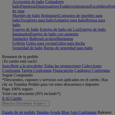
Accesorios de baño
Colgadores
baño
Papeleras
Dispensadores
Toalleros
Jaboneras
Escobillero
Port
de ropa
Muebles de baño
Botiquines
Conjuntos de muebles para
baño
Tocadores para baño
Armarios para baño
Repisa para
baño
Espejos de baño
Espejos de baño sin Luz
Espejos de baño
iluminados
Espejos de baño con aumento
Sanitarios
Bañeras
Lavabos
Mamparas
Grifería
Grifos para cocina
Grifos para ducha
Seguridad de baño
Barras de seguridad para baño
Resumen de tu pedido
¡Tu carrito está vacío!
Suscríbete a la newsletter
Todas las promociones
Colecciones
Conforama
Tarjeta Conforama
Financiación
Catálogos Conforama
Seguir Comprando
*Descuentos, cupones y servicios son aplicados en el carrito. Haz
clic en Tramitar Pedido para ver estos descuentos e importes
Pago 100% seguro
Total con descuento
(IVA incluido*)
Ir Al Carrito
Estado de mi pedido
Tiendas
Ayuda
Blog
App Conforama
Baleares