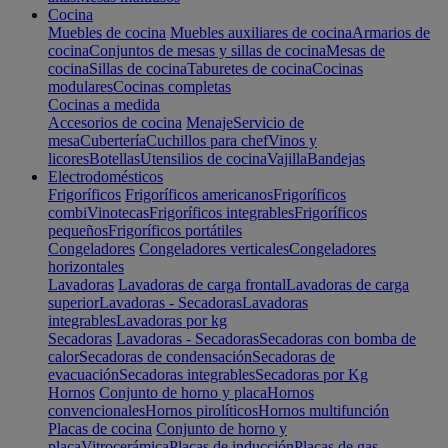
Cocina
Muebles de cocina
Muebles auxiliares de cocina
Armarios de
cocina
Conjuntos de mesas y sillas de cocina
Mesas de
cocina
Sillas de cocina
Taburetes de cocina
Cocinas
modulares
Cocinas completas
Cocinas a medida
Accesorios de cocina
Menaje
Servicio de
mesa
Cubertería
Cuchillos para chef
Vinos y
licores
Botellas
Utensilios de cocina
Vajilla
Bandejas
Electrodomésticos
Frigoríficos
Frigoríficos americanos
Frigoríficos
combi
Vinotecas
Frigoríficos integrables
Frigoríficos
pequeños
Frigoríficos portátiles
Congeladores
Congeladores verticales
Congeladores
horizontales
Lavadoras
Lavadoras de carga frontal
Lavadoras de carga
superior
Lavadoras - Secadoras
Lavadoras
integrables
Lavadoras por kg
Secadoras
Lavadoras - Secadoras
Secadoras con bomba de
calor
Secadoras de condensación
Secadoras de
evacuación
Secadoras integrables
Secadoras por Kg
Hornos
Conjunto de horno y placa
Hornos
convencionales
Hornos pirolíticos
Hornos multifunción
Placas de cocina
Conjunto de horno y
placa
Vitrocerámica
Placas de inducción
Placas de gas