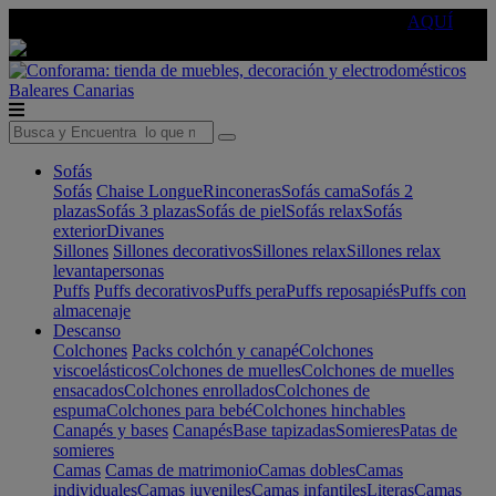
🔵Cambia tu electro con
-10% EXTRA
de descuento ☑️
AQUÍ
Baleares
Canarias
Sofás
Sofás
Chaise Longue
Rinconeras
Sofás cama
Sofás 2
plazas
Sofás 3 plazas
Sofás de piel
Sofás relax
Sofás
exterior
Divanes
Sillones
Sillones decorativos
Sillones relax
Sillones relax
levantapersonas
Puffs
Puffs decorativos
Puffs pera
Puffs reposapiés
Puffs con
almacenaje
Descanso
Colchones
Packs colchón y canapé
Colchones
viscoelásticos
Colchones de muelles
Colchones de muelles
ensacados
Colchones enrollados
Colchones de
espuma
Colchones para bebé
Colchones hinchables
Canapés y bases
Canapés
Base tapizadas
Somieres
Patas de
somieres
Camas
Camas de matrimonio
Camas dobles
Camas
individuales
Camas juveniles
Camas infantiles
Literas
Camas