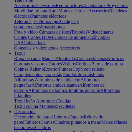
Televisión
Accesorios
Televisores
Reproductores
Adaptadores
Proyectores
Movilidad urbana
Karts
Motos eléctricas
Accesorios
Bicicletas
eléctricas
Patinetes eléctricos
Telefonía
Teléfonos fijos
Gadgets y
complementos
Smartphones
Foto y vídeo
Cámaras de fotos
Trípodes
Videocámaras
Cables
Cables HDMI
Cables de alimentación
Cables
USB
Cables Jack
Consolas y videojuegos
Accesorios
Textil
Ropa de cama
Mantas
Almohadas
Colchas
Sábanas
Nórdicos
Cortinas y estores
Estores
Visillos
Cortinas
Barras de cortina
Cojines
Relleno
Exterior
Fundas
Cojín con relleno
Complementos para sofás
Fundas de sofás
Plaids
Alfombras
Alfombras de habitación
Alfombras
pequeñas
Alfombras antideslizantes
Alfombras de
exterior
Alfombras de baño
Alfombras de salón
Alfombras
infantiles
Textil baño
Albornoces
Toallas
Textil cocina
Manteles
Servilletas
Decoración
Decoración de pared
Letreros
Espejos
Relojes de
pared
Tableros
Canvas
Cuadros pintados a mano
Marcos
Placas
decorativas
Cuadros