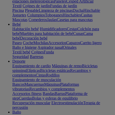
estaciones metereológicas
Paneles
Cesped Artificial
Textil
Cojines de jardín
Fundas de jardín
Piscina
Plegable
Limpieza de piscinas
Ducha
Hinchable
Juguetes
Columpios
Toboganes
Hinchables
Casitas
Mascotas
Comederos
Jaulas
Casetas para mascotas
Bebé
Habitación bebé
Humidificadores
Cestas
Colchón para
bebé
Muebles para habitación de bebé
Cunas
Cama
bebé
Decoración bebé
Paseo
Coche
Mochilas
Accesorios
Capazos
Carrito ligero
Baño e higiene
Aspirador nasal
Orinales
Textil bebé
Cojines
Funda
Seguridad
Barreras
Deporte
Equipamiento de cardio
Máquinas de remo
Bicicletas
spinning
Elípticas
Bicicletas estáticas
Recambios y
complementos
Cintas
Rodillos
Equipamiento de musculación
Bancos
Mancuernas
Máquinas
Plataformas
vibratorias
Recambios y complementos
Accesorios fitness
Bandas
Barras
Plataforma de
step
Cuerdas
Bolas y esferas de equilibrio
Recuperación muscular
Electroestimulación
Terapia de
percusión
Baño