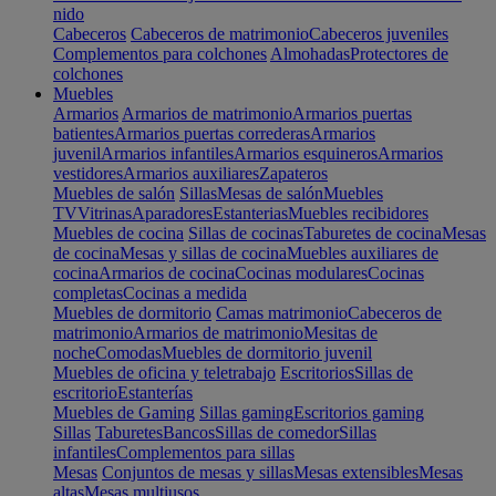
nido
Cabeceros
Cabeceros de matrimonio
Cabeceros juveniles
Complementos para colchones
Almohadas
Protectores de
colchones
Muebles
Armarios
Armarios de matrimonio
Armarios puertas
batientes
Armarios puertas correderas
Armarios
juvenil
Armarios infantiles
Armarios esquineros
Armarios
vestidores
Armarios auxiliares
Zapateros
Muebles de salón
Sillas
Mesas de salón
Muebles
TV
Vitrinas
Aparadores
Estanterias
Muebles recibidores
Muebles de cocina
Sillas de cocinas
Taburetes de cocina
Mesas
de cocina
Mesas y sillas de cocina
Muebles auxiliares de
cocina
Armarios de cocina
Cocinas modulares
Cocinas
completas
Cocinas a medida
Muebles de dormitorio
Camas matrimonio
Cabeceros de
matrimonio
Armarios de matrimonio
Mesitas de
noche
Comodas
Muebles de dormitorio juvenil
Muebles de oficina y teletrabajo
Escritorios
Sillas de
escritorio
Estanterías
Muebles de Gaming
Sillas gaming
Escritorios gaming
Sillas
Taburetes
Bancos
Sillas de comedor
Sillas
infantiles
Complementos para sillas
Mesas
Conjuntos de mesas y sillas
Mesas extensibles
Mesas
altas
Mesas multiusos