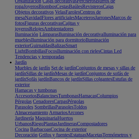
Organización
Cajas decorativas
Percheros
Burros de
ropa
Joyeros
Biombos
Cestas
Baúles
Revisteros
Cajas
Objetos decorativos
Velas
Faroles
Centros de
mesa
Navidad
Flores artificiales
Maceteros
Jarrones
Marcos de
fotos
Figuras decorativas
Cajitas y
joyeros
Relojes
Ambientadores
Iluminación
Lámparas
Iluminación decorativa
Iluminación para
muebles
Iluminación para dormitorio
Iluminación
exterior
Guirnaldas
Balizas
Smart
Light
Bombillas
Focos
Iluminación con rieles
Cintas Led
Tendencias y temporadas
Jardín
Muebles de jardín
Set de jardín
Conjuntos de mesas y sillas de
jardín
Sillas de jardín
Mesas de jardín
Conjuntos de sofás de
jardín
Sofás jardín
Bancos de jardín
Sillas colgantes
Estufas de
exterior
Hamacas y tumbonas
Accesorios
Balancines
Tumbonas
Hamacas
Columpios
Pérgolas
Cenadores
Carpas
Pérgolas
Parasoles
Sombrillas
Parasoles
Toldos
Almacenamiento
Armarios
Arcones
Jardinería
Maquinaria
Huertos
Urbanos
Riego
Plantas
Jardineras
Compostadores
Cocina
Barbacoas
Cocina de exterior
Decoración
Grifos y fuentes
Estatuas
Macetas
Termómetros y