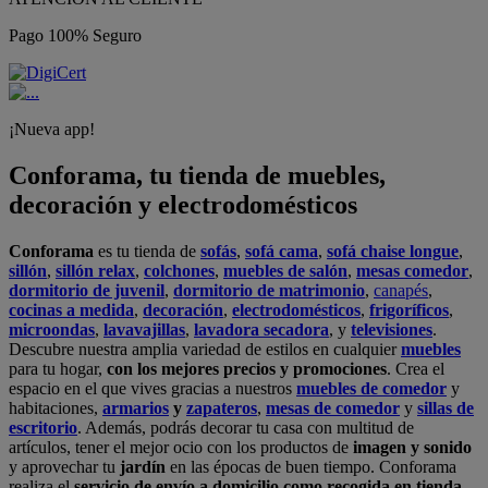
Pago 100% Seguro
¡Nueva app!
Conforama, tu tienda de muebles,
decoración y electrodomésticos
Conforama
es tu tienda de
sofás
,
sofá cama
,
sofá chaise longue
,
sillón
,
sillón relax
,
colchones
,
muebles de salón
,
mesas comedor
,
dormitorio de juvenil
,
dormitorio de matrimonio
,
canapés
,
cocinas a medida
,
decoración
,
electrodomésticos
,
frigoríficos
,
microondas
,
lavavajillas
,
lavadora secadora
, y
televisiones
.
Descubre nuestra amplia variedad de estilos en cualquier
muebles
para tu hogar,
con los mejores precios y promociones
. Crea el
espacio en el que vives gracias a nuestros
muebles de comedor
y
habitaciones,
armarios
y
zapateros
,
mesas de comedor
y
sillas de
escritorio
. Además, podrás decorar tu casa con multitud de
artículos, tener el mejor ocio con los productos de
imagen y sonido
y aprovechar tu
jardín
en las épocas de buen tiempo. Conforama
realiza el
servicio de envío a domicilio como recogida en tienda.