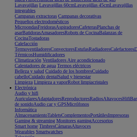
Lavavajillas
Lavavajillas 60cm
Lavavajillas 45cm
Lavavajillas
integrables
Campanas extractoras
Campanas decorativas
Pequeños electrodomésticos
Microondas
Freidoras
Aspiradores
Cafeteras
Planchas de
asar
Batidoras
Amasadores
Robots de Cocina
Balanzas de
Cocina
Tostadoras
Calefacción
Termoventiladores
Convectores
Estufas
Radiadores
Calefactores
D
Térmicos
Humidificadores
Climatización
Ventiladores
Aire acondicionado
Calentadores de agua
Termos eléctricos
Belleza y salud
Cuidado de los hombres
Cuidado
cabello
Cuidado dental
Salud y bienestar
Limpieza
Limpieza a vapor
Robot limpiacristales
Electrónica
Audio y hifi
Auriculares
Adaptadores
Reproductores
Radios
Altavoces
Hifi
Bar
de sonido
Audio car y GPS
Micrófonos
Informática
Almacenamiento
Tablets
Complementos
Portátiles
Impresoras
Gaming & streaming
Monitores gaming
Accesorios
Smart home
Timbres
Cámaras
Altavoces
Wearables
Smartwatches