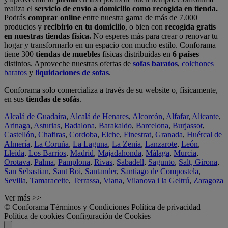
realiza el
servicio de envío a domicilio como recogida en tienda.
Podrás
comprar online
entre nuestra gama de más de 7.000
productos y
recibirlo en tu domicilio
, o bien con
recogida gratis
en nuestras tiendas física.
No esperes más para crear o renovar tu
hogar y transformarlo en un espacio con mucho estilo. Conforama
tiene 300
tiendas de muebles
físicas distribuidas en
6 países
distintos. Aproveche nuestras ofertas de
sofas baratos
,
colchones
baratos
y
liquidaciones de sofas
.
Conforama solo comercializa a través de su website o, físicamente,
en sus
tiendas de sofás
.
Alcalá de Guadaíra
,
Alcalá de Henares
,
Alcorcón
,
Alfafar
,
Alicante
,
Arinaga
,
Asturias
,
Badalona
,
Barakaldo
,
Barcelona
,
Burjassot
,
Castellón
,
Chafiras
,
Cordoba
,
Elche
,
Finestrat
,
Granada
,
Huércal de
Almería
,
La Coruña
,
La Laguna
,
La Zenia
,
Lanzarote
,
León
,
Lleida
,
Los Barrios
,
Madrid
,
Majadahonda
,
Málaga
,
Murcia
,
Orotava
,
Palma
,
Pamplona
,
Rivas
,
Sabadell
,
Sagunto
,
Salt, Girona
,
San Sebastian
,
Sant Boi
,
Santander
,
Santiago de Compostela
,
Sevilla
,
Tamaraceite
,
Terrassa
,
Viana
,
Vilanova i la Geltrú
,
Zaragoza
Ver más >>
© Conforama
Términos y Condiciones
Política de privacidad
Política de cookies
Configuración de Cookies