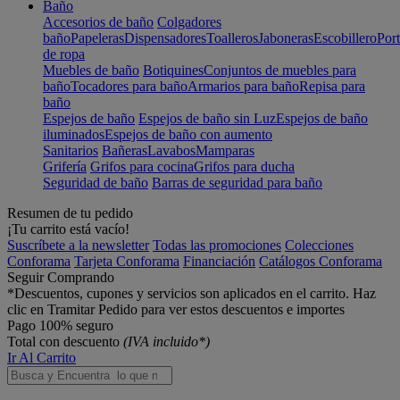
Baño
Accesorios de baño
Colgadores
baño
Papeleras
Dispensadores
Toalleros
Jaboneras
Escobillero
Port
de ropa
Muebles de baño
Botiquines
Conjuntos de muebles para
baño
Tocadores para baño
Armarios para baño
Repisa para
baño
Espejos de baño
Espejos de baño sin Luz
Espejos de baño
iluminados
Espejos de baño con aumento
Sanitarios
Bañeras
Lavabos
Mamparas
Grifería
Grifos para cocina
Grifos para ducha
Seguridad de baño
Barras de seguridad para baño
Resumen de tu pedido
¡Tu carrito está vacío!
Suscríbete a la newsletter
Todas las promociones
Colecciones
Conforama
Tarjeta Conforama
Financiación
Catálogos Conforama
Seguir Comprando
*Descuentos, cupones y servicios son aplicados en el carrito. Haz
clic en Tramitar Pedido para ver estos descuentos e importes
Pago 100% seguro
Total con descuento
(IVA incluido*)
Ir Al Carrito