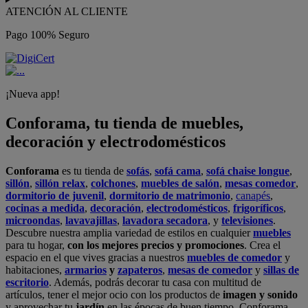
ATENCIÓN AL CLIENTE
Pago 100% Seguro
¡Nueva app!
Conforama, tu tienda de muebles,
decoración y electrodomésticos
Conforama
es tu tienda de
sofás
,
sofá cama
,
sofá chaise longue
,
sillón
,
sillón relax
,
colchones
,
muebles de salón
,
mesas comedor
,
dormitorio de juvenil
,
dormitorio de matrimonio
,
canapés
,
cocinas a medida
,
decoración
,
electrodomésticos
,
frigoríficos
,
microondas
,
lavavajillas
,
lavadora secadora
, y
televisiones
.
Descubre nuestra amplia variedad de estilos en cualquier
muebles
para tu hogar,
con los mejores precios y promociones
. Crea el
espacio en el que vives gracias a nuestros
muebles de comedor
y
habitaciones,
armarios
y
zapateros
,
mesas de comedor
y
sillas de
escritorio
. Además, podrás decorar tu casa con multitud de
artículos, tener el mejor ocio con los productos de
imagen y sonido
y aprovechar tu
jardín
en las épocas de buen tiempo. Conforama