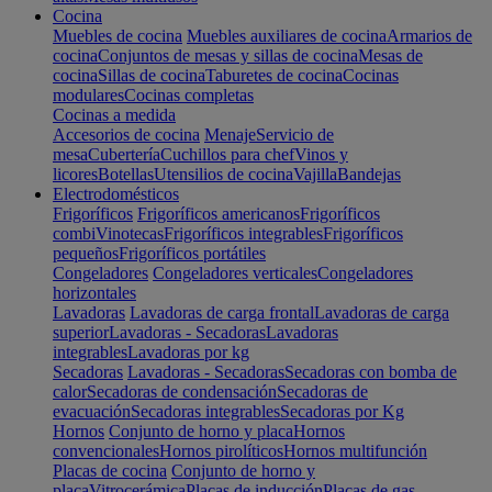
Cocina
Muebles de cocina
Muebles auxiliares de cocina
Armarios de
cocina
Conjuntos de mesas y sillas de cocina
Mesas de
cocina
Sillas de cocina
Taburetes de cocina
Cocinas
modulares
Cocinas completas
Cocinas a medida
Accesorios de cocina
Menaje
Servicio de
mesa
Cubertería
Cuchillos para chef
Vinos y
licores
Botellas
Utensilios de cocina
Vajilla
Bandejas
Electrodomésticos
Frigoríficos
Frigoríficos americanos
Frigoríficos
combi
Vinotecas
Frigoríficos integrables
Frigoríficos
pequeños
Frigoríficos portátiles
Congeladores
Congeladores verticales
Congeladores
horizontales
Lavadoras
Lavadoras de carga frontal
Lavadoras de carga
superior
Lavadoras - Secadoras
Lavadoras
integrables
Lavadoras por kg
Secadoras
Lavadoras - Secadoras
Secadoras con bomba de
calor
Secadoras de condensación
Secadoras de
evacuación
Secadoras integrables
Secadoras por Kg
Hornos
Conjunto de horno y placa
Hornos
convencionales
Hornos pirolíticos
Hornos multifunción
Placas de cocina
Conjunto de horno y
placa
Vitrocerámica
Placas de inducción
Placas de gas