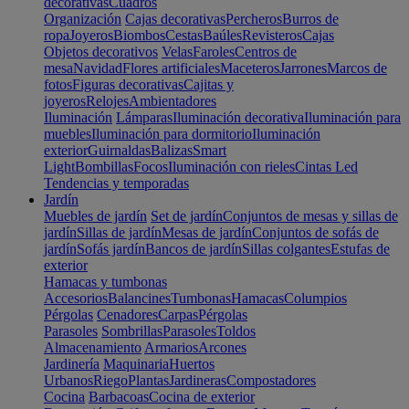
decorativas
Cuadros
Organización
Cajas decorativas
Percheros
Burros de
ropa
Joyeros
Biombos
Cestas
Baúles
Revisteros
Cajas
Objetos decorativos
Velas
Faroles
Centros de
mesa
Navidad
Flores artificiales
Maceteros
Jarrones
Marcos de
fotos
Figuras decorativas
Cajitas y
joyeros
Relojes
Ambientadores
Iluminación
Lámparas
Iluminación decorativa
Iluminación para
muebles
Iluminación para dormitorio
Iluminación
exterior
Guirnaldas
Balizas
Smart
Light
Bombillas
Focos
Iluminación con rieles
Cintas Led
Tendencias y temporadas
Jardín
Muebles de jardín
Set de jardín
Conjuntos de mesas y sillas de
jardín
Sillas de jardín
Mesas de jardín
Conjuntos de sofás de
jardín
Sofás jardín
Bancos de jardín
Sillas colgantes
Estufas de
exterior
Hamacas y tumbonas
Accesorios
Balancines
Tumbonas
Hamacas
Columpios
Pérgolas
Cenadores
Carpas
Pérgolas
Parasoles
Sombrillas
Parasoles
Toldos
Almacenamiento
Armarios
Arcones
Jardinería
Maquinaria
Huertos
Urbanos
Riego
Plantas
Jardineras
Compostadores
Cocina
Barbacoas
Cocina de exterior