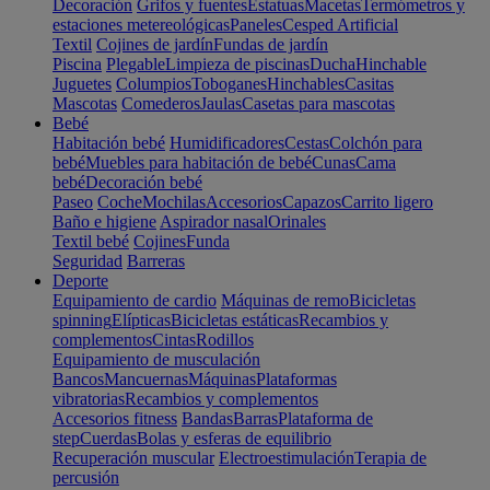
Decoración
Grifos y fuentes
Estatuas
Macetas
Termómetros y
estaciones metereológicas
Paneles
Cesped Artificial
Textil
Cojines de jardín
Fundas de jardín
Piscina
Plegable
Limpieza de piscinas
Ducha
Hinchable
Juguetes
Columpios
Toboganes
Hinchables
Casitas
Mascotas
Comederos
Jaulas
Casetas para mascotas
Bebé
Habitación bebé
Humidificadores
Cestas
Colchón para
bebé
Muebles para habitación de bebé
Cunas
Cama
bebé
Decoración bebé
Paseo
Coche
Mochilas
Accesorios
Capazos
Carrito ligero
Baño e higiene
Aspirador nasal
Orinales
Textil bebé
Cojines
Funda
Seguridad
Barreras
Deporte
Equipamiento de cardio
Máquinas de remo
Bicicletas
spinning
Elípticas
Bicicletas estáticas
Recambios y
complementos
Cintas
Rodillos
Equipamiento de musculación
Bancos
Mancuernas
Máquinas
Plataformas
vibratorias
Recambios y complementos
Accesorios fitness
Bandas
Barras
Plataforma de
step
Cuerdas
Bolas y esferas de equilibrio
Recuperación muscular
Electroestimulación
Terapia de
percusión