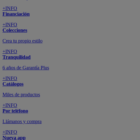
+INFO
Financiación
+INFO
Colecciones
Crea tu propio estilo
+INFO
Tranquilidad
6 años de Garantía Plus
+INFO
Catálogos
Miles de productos
+INFO
Por teléfono
Llámanos y compra
+INFO
Nueva app