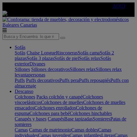
🔵Cambia tu electro con
-10% EXTRA
de descuento ☑️
AQUÍ
Baleares
Canarias
Sofás
Sofás
Chaise Longue
Rinconeras
Sofás cama
Sofás 2
plazas
Sofás 3 plazas
Sofás de piel
Sofás relax
Sofás
exterior
Divanes
Sillones
Sillones decorativos
Sillones relax
Sillones relax
levantapersonas
Puffs
Puffs decorativos
Puffs pera
Puffs reposapiés
Puffs con
almacenaje
Descanso
Colchones
Packs colchón y canapé
Colchones
viscoelásticos
Colchones de muelles
Colchones de muelles
ensacados
Colchones enrollados
Colchones de
espuma
Colchones para bebé
Colchones hinchables
Canapés y bases
Canapés
Base tapizadas
Somieres
Patas de
somieres
Camas
Camas de matrimonio
Camas dobles
Camas
individuales
Camas juveniles
Camas infantiles
Literas
Camas