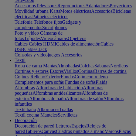
Televisión
Accesorios
Televisores
Reproductores
Adaptadores
Proyectores
Movilidad urbana
Karts
Motos eléctricas
Accesorios
Bicicletas
eléctricas
Patinetes eléctricos
Telefonía
Teléfonos fijos
Gadgets y
complementos
Smartphones
Foto y vídeo
Cámaras de
fotos
Trípodes
Videocámaras
Objetivos
Cables
Cables HDMI
Cables de alimentación
Cables
USB
Cables Jack
Consolas y videojuegos
Accesorios
Textil
Ropa de cama
Mantas
Almohadas
Colchas
Sábanas
Nórdicos
Cortinas y estores
Estores
Visillos
Cortinas
Barras de cortina
Cojines
Relleno
Exterior
Fundas
Cojín con relleno
Complementos para sofás
Fundas de sofás
Plaids
Alfombras
Alfombras de habitación
Alfombras
pequeñas
Alfombras antideslizantes
Alfombras de
exterior
Alfombras de baño
Alfombras de salón
Alfombras
infantiles
Textil baño
Albornoces
Toallas
Textil cocina
Manteles
Servilletas
Decoración
Decoración de pared
Letreros
Espejos
Relojes de
pared
Tableros
Canvas
Cuadros pintados a mano
Marcos
Placas