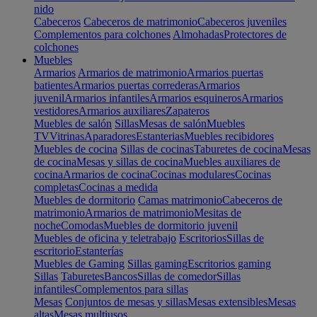
nido
Cabeceros
Cabeceros de matrimonio
Cabeceros juveniles
Complementos para colchones
Almohadas
Protectores de
colchones
Muebles
Armarios
Armarios de matrimonio
Armarios puertas
batientes
Armarios puertas correderas
Armarios
juvenil
Armarios infantiles
Armarios esquineros
Armarios
vestidores
Armarios auxiliares
Zapateros
Muebles de salón
Sillas
Mesas de salón
Muebles
TV
Vitrinas
Aparadores
Estanterias
Muebles recibidores
Muebles de cocina
Sillas de cocinas
Taburetes de cocina
Mesas
de cocina
Mesas y sillas de cocina
Muebles auxiliares de
cocina
Armarios de cocina
Cocinas modulares
Cocinas
completas
Cocinas a medida
Muebles de dormitorio
Camas matrimonio
Cabeceros de
matrimonio
Armarios de matrimonio
Mesitas de
noche
Comodas
Muebles de dormitorio juvenil
Muebles de oficina y teletrabajo
Escritorios
Sillas de
escritorio
Estanterías
Muebles de Gaming
Sillas gaming
Escritorios gaming
Sillas
Taburetes
Bancos
Sillas de comedor
Sillas
infantiles
Complementos para sillas
Mesas
Conjuntos de mesas y sillas
Mesas extensibles
Mesas
altas
Mesas multiusos