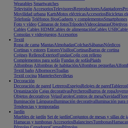
Wearables
Smartwatches
Televisión
Accesorios
Televisores
Reproductores
Adaptadores
Pr
Movilidad urbana
Karts
Motos eléctricas
Accesorios
Bicicletas el
Telefonía
Teléfonos fijos
Gadgets y complementos
Smartphones
Foto y vídeo
Cámaras de fotos
Trípodes
Videocámaras
Objetivos
Cables
Cables HDMI
Cables de alimentación
Cables USB
Cable
Consolas y videojuegos
Accesorios
Textil
Ropa de cama
Mantas
Almohadas
Colchas
Sábanas
Nórdicos
Cortinas y estores
Estores
Visillos
Cortinas
Barras de cortina
Cojines
Relleno
Exterior
Fundas
Cojín con relleno
Complementos para sofás
Fundas de sofás
Plaids
Alfombras
Alfombras de habitación
Alfombras pequeñas
Alfomb
Textil baño
Albornoces
Toallas
Textil cocina
Manteles
Servilletas
Decoración
Decoración de pared
Letreros
Espejos
Relojes de pared
Tableros
Organización
Cajas decorativas
Percheros
Burros de ropa
Joyero
Objetos decorativos
Velas
Faroles
Centros de mesa
Navidad
Flore
Iluminación
Lámparas
Iluminación decorativa
Iluminación para 
Tendencias y temporadas
Jardín
Muebles de jardín
Set de jardín
Conjuntos de mesas y sillas de j
Hamacas y tumbonas
Accesorios
Balancines
Tumbonas
Hamaca
Pérgolas
Cenadores
Carpas
Pérgolas