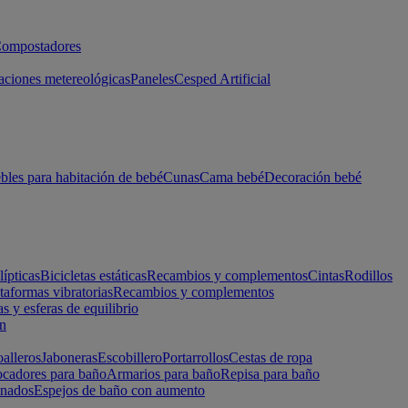
ompostadores
aciones metereológicas
Paneles
Cesped Artificial
les para habitación de bebé
Cunas
Cama bebé
Decoración bebé
lípticas
Bicicletas estáticas
Recambios y complementos
Cintas
Rodillos
taformas vibratorias
Recambios y complementos
s y esferas de equilibrio
ón
alleros
Jaboneras
Escobillero
Portarrollos
Cestas de ropa
cadores para baño
Armarios para baño
Repisa para baño
inados
Espejos de baño con aumento