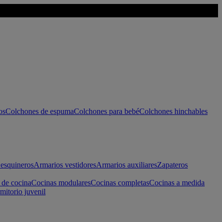
os
Colchones de espuma
Colchones para bebé
Colchones hinchables
esquineros
Armarios vestidores
Armarios auxiliares
Zapateros
 de cocina
Cocinas modulares
Cocinas completas
Cocinas a medida
mitorio juvenil