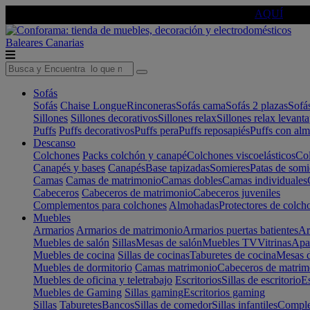
🔵Cambia tu electro con
-10% EXTRA
de descuento ☑️
AQUÍ
Baleares
Canarias
Sofás
Sofás
Chaise Longue
Rinconeras
Sofás cama
Sofás 2 plazas
Sofá
Sillones
Sillones decorativos
Sillones relax
Sillones relax levant
Puffs
Puffs decorativos
Puffs pera
Puffs reposapiés
Puffs con al
Descanso
Colchones
Packs colchón y canapé
Colchones viscoelásticos
Col
Canapés y bases
Canapés
Base tapizadas
Somieres
Patas de somi
Camas
Camas de matrimonio
Camas dobles
Camas individuales
Cabeceros
Cabeceros de matrimonio
Cabeceros juveniles
Complementos para colchones
Almohadas
Protectores de colch
Muebles
Armarios
Armarios de matrimonio
Armarios puertas batientes
Ar
Muebles de salón
Sillas
Mesas de salón
Muebles TV
Vitrinas
Apa
Muebles de cocina
Sillas de cocinas
Taburetes de cocina
Mesas d
Muebles de dormitorio
Camas matrimonio
Cabeceros de matrim
Muebles de oficina y teletrabajo
Escritorios
Sillas de escritorio
Es
Muebles de Gaming
Sillas gaming
Escritorios gaming
Sillas
Taburetes
Bancos
Sillas de comedor
Sillas infantiles
Complem