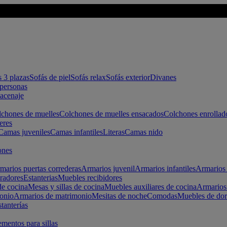
s 3 plazas
Sofás de piel
Sofás relax
Sofás exterior
Divanes
apersonas
macenaje
chones de muelles
Colchones de muelles ensacados
Colchones enrollad
eres
Camas juveniles
Camas infantiles
Literas
Camas nido
ones
marios puertas correderas
Armarios juvenil
Armarios infantiles
Armarios 
radores
Estanterias
Muebles recibidores
e cocina
Mesas y sillas de cocina
Muebles auxiliares de cocina
Armarios
onio
Armarios de matrimonio
Mesitas de noche
Comodas
Muebles de dor
tanterías
entos para sillas