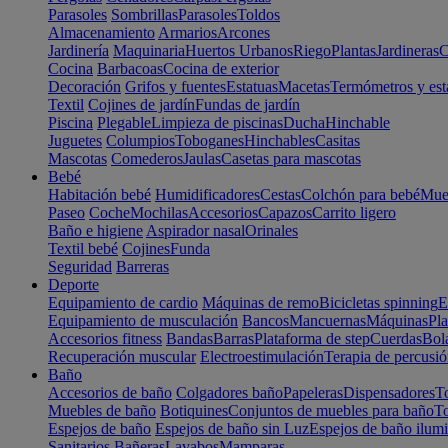
Parasoles
Sombrillas
Parasoles
Toldos
Almacenamiento
Armarios
Arcones
Jardinería
Maquinaria
Huertos Urbanos
Riego
Plantas
Jardineras
C
Cocina
Barbacoas
Cocina de exterior
Decoración
Grifos y fuentes
Estatuas
Macetas
Termómetros y est
Textil
Cojines de jardín
Fundas de jardín
Piscina
Plegable
Limpieza de piscinas
Ducha
Hinchable
Juguetes
Columpios
Toboganes
Hinchables
Casitas
Mascotas
Comederos
Jaulas
Casetas para mascotas
Bebé
Habitación bebé
Humidificadores
Cestas
Colchón para bebé
Mueb
Paseo
Coche
Mochilas
Accesorios
Capazos
Carrito ligero
Baño e higiene
Aspirador nasal
Orinales
Textil bebé
Cojines
Funda
Seguridad
Barreras
Deporte
Equipamiento de cardio
Máquinas de remo
Bicicletas spinning
E
Equipamiento de musculación
Bancos
Mancuernas
Máquinas
Pla
Accesorios fitness
Bandas
Barras
Plataforma de step
Cuerdas
Bola
Recuperación muscular
Electroestimulación
Terapia de percusi
Baño
Accesorios de baño
Colgadores baño
Papeleras
Dispensadores
To
Muebles de baño
Botiquines
Conjuntos de muebles para baño
To
Espejos de baño
Espejos de baño sin Luz
Espejos de baño ilum
Sanitarios
Bañeras
Lavabos
Mamparas