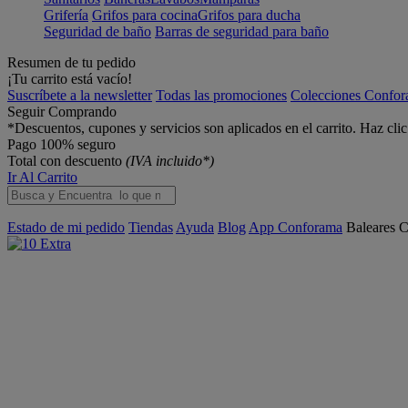
Grifería
Grifos para cocina
Grifos para ducha
Seguridad de baño
Barras de seguridad para baño
Resumen de tu pedido
¡Tu carrito está vacío!
Suscríbete a la newsletter
Todas las promociones
Colecciones Confo
Seguir Comprando
*Descuentos, cupones y servicios son aplicados en el carrito. Haz cli
Pago 100% seguro
Total con descuento
(IVA incluido*)
Ir Al Carrito
Estado de mi pedido
Tiendas
Ayuda
Blog
App Conforama
Baleares
C