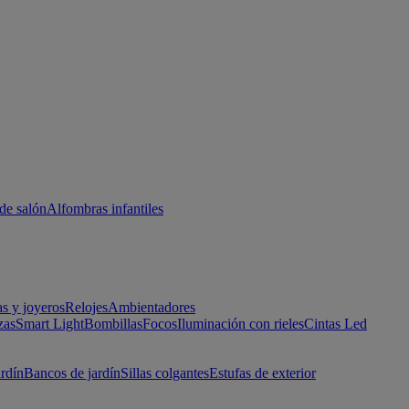
de salón
Alfombras infantiles
as y joyeros
Relojes
Ambientadores
zas
Smart Light
Bombillas
Focos
Iluminación con rieles
Cintas Led
ardín
Bancos de jardín
Sillas colgantes
Estufas de exterior