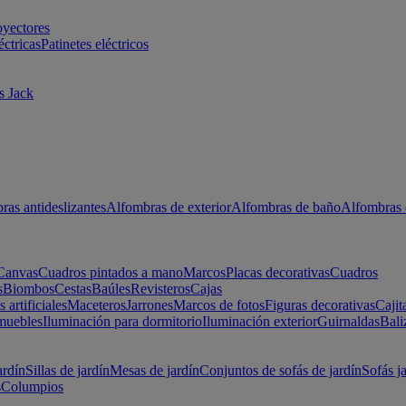
oyectores
éctricas
Patinetes eléctricos
s Jack
ras antideslizantes
Alfombras de exterior
Alfombras de baño
Alfombras 
Canvas
Cuadros pintados a mano
Marcos
Placas decorativas
Cuadros
s
Biombos
Cestas
Baúles
Revisteros
Cajas
s artificiales
Maceteros
Jarrones
Marcos de fotos
Figuras decorativas
Cajit
muebles
Iluminación para dormitorio
Iluminación exterior
Guirnaldas
Bali
ardín
Sillas de jardín
Mesas de jardín
Conjuntos de sofás de jardín
Sofás j
s
Columpios