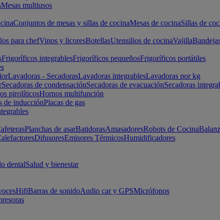
s
Mesas multiusos
cina
Conjuntos de mesas y sillas de cocina
Mesas de cocina
Sillas de coc
los para chef
Vinos y licores
Botellas
Utensilios de cocina
Vajilla
Bandeja
s
Frigoríficos integrables
Frigoríficos pequeños
Frigoríficos portátiles
es
ior
Lavadoras - Secadoras
Lavadoras integrables
Lavadoras por kg
r
Secadoras de condensación
Secadoras de evacuación
Secadoras integra
s pirolíticos
Hornos multifunción
s de inducción
Placas de gas
ntegrables
afeteras
Planchas de asar
Batidoras
Amasadores
Robots de Cocina
Balanz
alefactores
Difusores
Emisores Térmicos
Humidificadores
o dental
Salud y bienestar
voces
Hifi
Barras de sonido
Audio car y GPS
Micrófonos
presoras