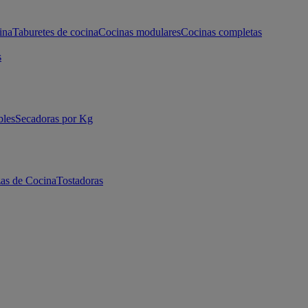
ina
Taburetes de cocina
Cocinas modulares
Cocinas completas
s
bles
Secadoras por Kg
as de Cocina
Tostadoras