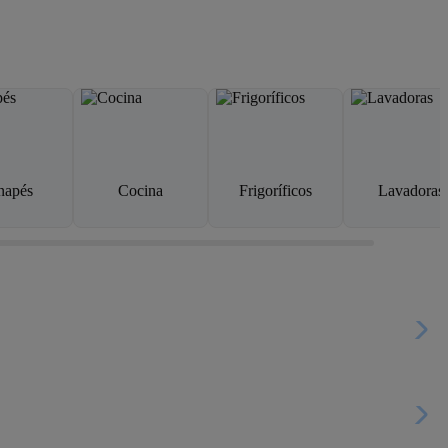
napés
Cocina
Frigoríficos
Lavadoras