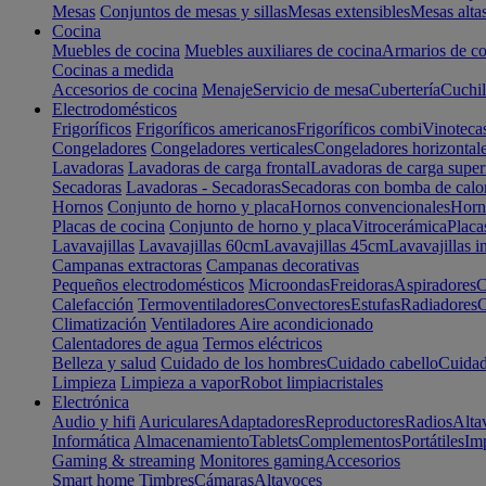
Mesas
Conjuntos de mesas y sillas
Mesas extensibles
Mesas alta
Cocina
Muebles de cocina
Muebles auxiliares de cocina
Armarios de co
Cocinas a medida
Accesorios de cocina
Menaje
Servicio de mesa
Cubertería
Cuchil
Electrodomésticos
Frigoríficos
Frigoríficos americanos
Frigoríficos combi
Vinoteca
Congeladores
Congeladores verticales
Congeladores horizontal
Lavadoras
Lavadoras de carga frontal
Lavadoras de carga super
Secadoras
Lavadoras - Secadoras
Secadoras con bomba de calo
Hornos
Conjunto de horno y placa
Hornos convencionales
Horno
Placas de cocina
Conjunto de horno y placa
Vitrocerámica
Placa
Lavavajillas
Lavavajillas 60cm
Lavavajillas 45cm
Lavavajillas i
Campanas extractoras
Campanas decorativas
Pequeños electrodomésticos
Microondas
Freidoras
Aspiradores
C
Calefacción
Termoventiladores
Convectores
Estufas
Radiadores
C
Climatización
Ventiladores
Aire acondicionado
Calentadores de agua
Termos eléctricos
Belleza y salud
Cuidado de los hombres
Cuidado cabello
Cuidad
Limpieza
Limpieza a vapor
Robot limpiacristales
Electrónica
Audio y hifi
Auriculares
Adaptadores
Reproductores
Radios
Alta
Informática
Almacenamiento
Tablets
Complementos
Portátiles
Im
Gaming & streaming
Monitores gaming
Accesorios
Smart home
Timbres
Cámaras
Altavoces