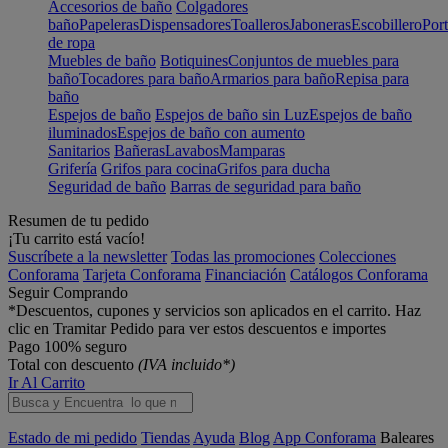
Accesorios de baño
Colgadores
baño
Papeleras
Dispensadores
Toalleros
Jaboneras
Escobillero
Port
de ropa
Muebles de baño
Botiquines
Conjuntos de muebles para
baño
Tocadores para baño
Armarios para baño
Repisa para
baño
Espejos de baño
Espejos de baño sin Luz
Espejos de baño
iluminados
Espejos de baño con aumento
Sanitarios
Bañeras
Lavabos
Mamparas
Grifería
Grifos para cocina
Grifos para ducha
Seguridad de baño
Barras de seguridad para baño
Resumen de tu pedido
¡Tu carrito está vacío!
Suscríbete a la newsletter
Todas las promociones
Colecciones
Conforama
Tarjeta Conforama
Financiación
Catálogos Conforama
Seguir Comprando
*Descuentos, cupones y servicios son aplicados en el carrito. Haz
clic en Tramitar Pedido para ver estos descuentos e importes
Pago 100% seguro
Total con descuento
(IVA incluido*)
Ir Al Carrito
Estado de mi pedido
Tiendas
Ayuda
Blog
App Conforama
Baleares