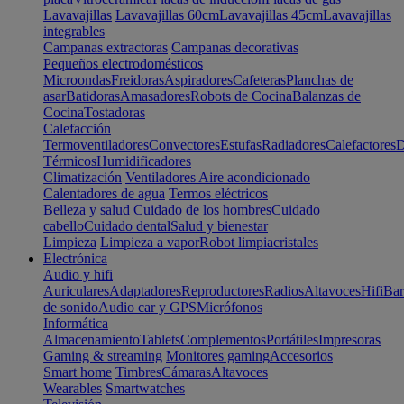
Lavavajillas
Lavavajillas 60cm
Lavavajillas 45cm
Lavavajillas
integrables
Campanas extractoras
Campanas decorativas
Pequeños electrodomésticos
Microondas
Freidoras
Aspiradores
Cafeteras
Planchas de
asar
Batidoras
Amasadores
Robots de Cocina
Balanzas de
Cocina
Tostadoras
Calefacción
Termoventiladores
Convectores
Estufas
Radiadores
Calefactores
D
Térmicos
Humidificadores
Climatización
Ventiladores
Aire acondicionado
Calentadores de agua
Termos eléctricos
Belleza y salud
Cuidado de los hombres
Cuidado
cabello
Cuidado dental
Salud y bienestar
Limpieza
Limpieza a vapor
Robot limpiacristales
Electrónica
Audio y hifi
Auriculares
Adaptadores
Reproductores
Radios
Altavoces
Hifi
Bar
de sonido
Audio car y GPS
Micrófonos
Informática
Almacenamiento
Tablets
Complementos
Portátiles
Impresoras
Gaming & streaming
Monitores gaming
Accesorios
Smart home
Timbres
Cámaras
Altavoces
Wearables
Smartwatches