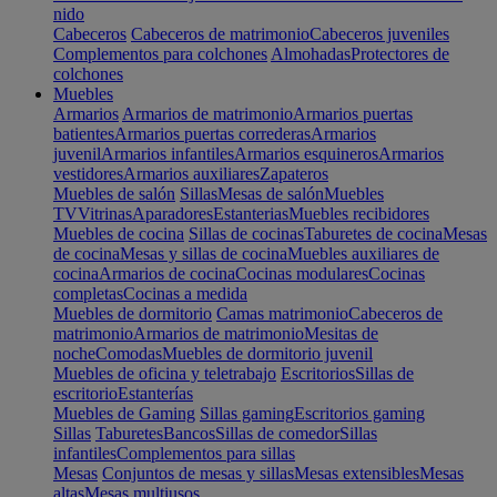
nido
Cabeceros
Cabeceros de matrimonio
Cabeceros juveniles
Complementos para colchones
Almohadas
Protectores de
colchones
Muebles
Armarios
Armarios de matrimonio
Armarios puertas
batientes
Armarios puertas correderas
Armarios
juvenil
Armarios infantiles
Armarios esquineros
Armarios
vestidores
Armarios auxiliares
Zapateros
Muebles de salón
Sillas
Mesas de salón
Muebles
TV
Vitrinas
Aparadores
Estanterias
Muebles recibidores
Muebles de cocina
Sillas de cocinas
Taburetes de cocina
Mesas
de cocina
Mesas y sillas de cocina
Muebles auxiliares de
cocina
Armarios de cocina
Cocinas modulares
Cocinas
completas
Cocinas a medida
Muebles de dormitorio
Camas matrimonio
Cabeceros de
matrimonio
Armarios de matrimonio
Mesitas de
noche
Comodas
Muebles de dormitorio juvenil
Muebles de oficina y teletrabajo
Escritorios
Sillas de
escritorio
Estanterías
Muebles de Gaming
Sillas gaming
Escritorios gaming
Sillas
Taburetes
Bancos
Sillas de comedor
Sillas
infantiles
Complementos para sillas
Mesas
Conjuntos de mesas y sillas
Mesas extensibles
Mesas
altas
Mesas multiusos