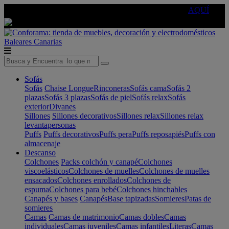
🔵Cambia tu electro con
-10% EXTRA
de descuento ☑️
AQUÍ
Baleares
Canarias
Sofás
Sofás
Chaise Longue
Rinconeras
Sofás cama
Sofás 2
plazas
Sofás 3 plazas
Sofás de piel
Sofás relax
Sofás
exterior
Divanes
Sillones
Sillones decorativos
Sillones relax
Sillones relax
levantapersonas
Puffs
Puffs decorativos
Puffs pera
Puffs reposapiés
Puffs con
almacenaje
Descanso
Colchones
Packs colchón y canapé
Colchones
viscoelásticos
Colchones de muelles
Colchones de muelles
ensacados
Colchones enrollados
Colchones de
espuma
Colchones para bebé
Colchones hinchables
Canapés y bases
Canapés
Base tapizadas
Somieres
Patas de
somieres
Camas
Camas de matrimonio
Camas dobles
Camas
individuales
Camas juveniles
Camas infantiles
Literas
Camas