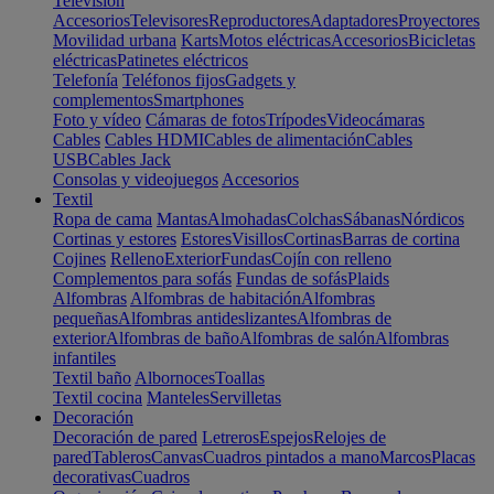
Televisión
Accesorios
Televisores
Reproductores
Adaptadores
Proyectores
Movilidad urbana
Karts
Motos eléctricas
Accesorios
Bicicletas
eléctricas
Patinetes eléctricos
Telefonía
Teléfonos fijos
Gadgets y
complementos
Smartphones
Foto y vídeo
Cámaras de fotos
Trípodes
Videocámaras
Cables
Cables HDMI
Cables de alimentación
Cables
USB
Cables Jack
Consolas y videojuegos
Accesorios
Textil
Ropa de cama
Mantas
Almohadas
Colchas
Sábanas
Nórdicos
Cortinas y estores
Estores
Visillos
Cortinas
Barras de cortina
Cojines
Relleno
Exterior
Fundas
Cojín con relleno
Complementos para sofás
Fundas de sofás
Plaids
Alfombras
Alfombras de habitación
Alfombras
pequeñas
Alfombras antideslizantes
Alfombras de
exterior
Alfombras de baño
Alfombras de salón
Alfombras
infantiles
Textil baño
Albornoces
Toallas
Textil cocina
Manteles
Servilletas
Decoración
Decoración de pared
Letreros
Espejos
Relojes de
pared
Tableros
Canvas
Cuadros pintados a mano
Marcos
Placas
decorativas
Cuadros