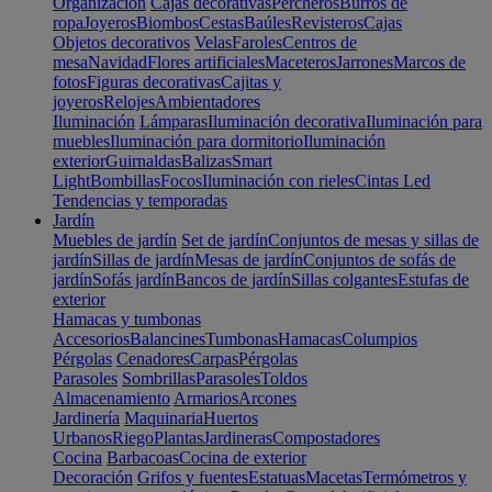
Organización
Cajas decorativas
Percheros
Burros de
ropa
Joyeros
Biombos
Cestas
Baúles
Revisteros
Cajas
Objetos decorativos
Velas
Faroles
Centros de
mesa
Navidad
Flores artificiales
Maceteros
Jarrones
Marcos de
fotos
Figuras decorativas
Cajitas y
joyeros
Relojes
Ambientadores
Iluminación
Lámparas
Iluminación decorativa
Iluminación para
muebles
Iluminación para dormitorio
Iluminación
exterior
Guirnaldas
Balizas
Smart
Light
Bombillas
Focos
Iluminación con rieles
Cintas Led
Tendencias y temporadas
Jardín
Muebles de jardín
Set de jardín
Conjuntos de mesas y sillas de
jardín
Sillas de jardín
Mesas de jardín
Conjuntos de sofás de
jardín
Sofás jardín
Bancos de jardín
Sillas colgantes
Estufas de
exterior
Hamacas y tumbonas
Accesorios
Balancines
Tumbonas
Hamacas
Columpios
Pérgolas
Cenadores
Carpas
Pérgolas
Parasoles
Sombrillas
Parasoles
Toldos
Almacenamiento
Armarios
Arcones
Jardinería
Maquinaria
Huertos
Urbanos
Riego
Plantas
Jardineras
Compostadores
Cocina
Barbacoas
Cocina de exterior
Decoración
Grifos y fuentes
Estatuas
Macetas
Termómetros y