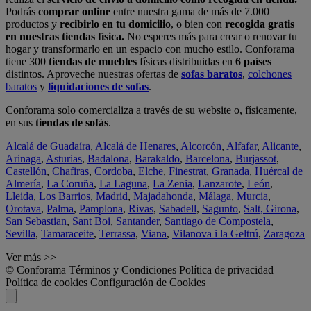
Podrás
comprar online
entre nuestra gama de más de 7.000
productos y
recibirlo en tu domicilio
, o bien con
recogida gratis
en nuestras tiendas física.
No esperes más para crear o renovar tu
hogar y transformarlo en un espacio con mucho estilo. Conforama
tiene 300
tiendas de muebles
físicas distribuidas en
6 países
distintos. Aproveche nuestras ofertas de
sofas baratos
,
colchones
baratos
y
liquidaciones de sofas
.
Conforama solo comercializa a través de su website o, físicamente,
en sus
tiendas de sofás
.
Alcalá de Guadaíra
,
Alcalá de Henares
,
Alcorcón
,
Alfafar
,
Alicante
,
Arinaga
,
Asturias
,
Badalona
,
Barakaldo
,
Barcelona
,
Burjassot
,
Castellón
,
Chafiras
,
Cordoba
,
Elche
,
Finestrat
,
Granada
,
Huércal de
Almería
,
La Coruña
,
La Laguna
,
La Zenia
,
Lanzarote
,
León
,
Lleida
,
Los Barrios
,
Madrid
,
Majadahonda
,
Málaga
,
Murcia
,
Orotava
,
Palma
,
Pamplona
,
Rivas
,
Sabadell
,
Sagunto
,
Salt, Girona
,
San Sebastian
,
Sant Boi
,
Santander
,
Santiago de Compostela
,
Sevilla
,
Tamaraceite
,
Terrassa
,
Viana
,
Vilanova i la Geltrú
,
Zaragoza
Ver más >>
© Conforama
Términos y Condiciones
Política de privacidad
Política de cookies
Configuración de Cookies