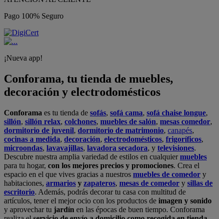
Pago 100% Seguro
¡Nueva app!
Conforama, tu tienda de muebles,
decoración y electrodomésticos
Conforama
es tu tienda de
sofás
,
sofá cama
,
sofá chaise longue
,
sillón
,
sillón relax
,
colchones
,
muebles de salón
,
mesas comedor
,
dormitorio de juvenil
,
dormitorio de matrimonio
,
canapés
,
cocinas a medida
,
decoración
,
electrodomésticos
,
frigoríficos
,
microondas
,
lavavajillas
,
lavadora secadora
, y
televisiones
.
Descubre nuestra amplia variedad de estilos en cualquier
muebles
para tu hogar,
con los mejores precios y promociones
. Crea el
espacio en el que vives gracias a nuestros
muebles de comedor
y
habitaciones,
armarios
y
zapateros
,
mesas de comedor
y
sillas de
escritorio
. Además, podrás decorar tu casa con multitud de
artículos, tener el mejor ocio con los productos de
imagen y sonido
y aprovechar tu
jardín
en las épocas de buen tiempo. Conforama
realiza el
servicio de envío a domicilio como recogida en tienda.