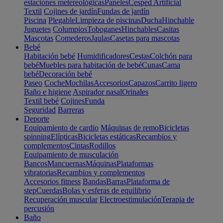
estaciones metereológicas
Paneles
Cesped Artificial
Textil
Cojines de jardín
Fundas de jardín
Piscina
Plegable
Limpieza de piscinas
Ducha
Hinchable
Juguetes
Columpios
Toboganes
Hinchables
Casitas
Mascotas
Comederos
Jaulas
Casetas para mascotas
Bebé
Habitación bebé
Humidificadores
Cestas
Colchón para
bebé
Muebles para habitación de bebé
Cunas
Cama
bebé
Decoración bebé
Paseo
Coche
Mochilas
Accesorios
Capazos
Carrito ligero
Baño e higiene
Aspirador nasal
Orinales
Textil bebé
Cojines
Funda
Seguridad
Barreras
Deporte
Equipamiento de cardio
Máquinas de remo
Bicicletas
spinning
Elípticas
Bicicletas estáticas
Recambios y
complementos
Cintas
Rodillos
Equipamiento de musculación
Bancos
Mancuernas
Máquinas
Plataformas
vibratorias
Recambios y complementos
Accesorios fitness
Bandas
Barras
Plataforma de
step
Cuerdas
Bolas y esferas de equilibrio
Recuperación muscular
Electroestimulación
Terapia de
percusión
Baño