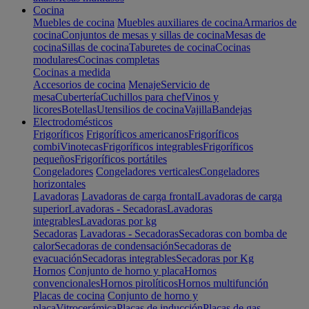
Cocina
Muebles de cocina
Muebles auxiliares de cocina
Armarios de
cocina
Conjuntos de mesas y sillas de cocina
Mesas de
cocina
Sillas de cocina
Taburetes de cocina
Cocinas
modulares
Cocinas completas
Cocinas a medida
Accesorios de cocina
Menaje
Servicio de
mesa
Cubertería
Cuchillos para chef
Vinos y
licores
Botellas
Utensilios de cocina
Vajilla
Bandejas
Electrodomésticos
Frigoríficos
Frigoríficos americanos
Frigoríficos
combi
Vinotecas
Frigoríficos integrables
Frigoríficos
pequeños
Frigoríficos portátiles
Congeladores
Congeladores verticales
Congeladores
horizontales
Lavadoras
Lavadoras de carga frontal
Lavadoras de carga
superior
Lavadoras - Secadoras
Lavadoras
integrables
Lavadoras por kg
Secadoras
Lavadoras - Secadoras
Secadoras con bomba de
calor
Secadoras de condensación
Secadoras de
evacuación
Secadoras integrables
Secadoras por Kg
Hornos
Conjunto de horno y placa
Hornos
convencionales
Hornos pirolíticos
Hornos multifunción
Placas de cocina
Conjunto de horno y
placa
Vitrocerámica
Placas de inducción
Placas de gas