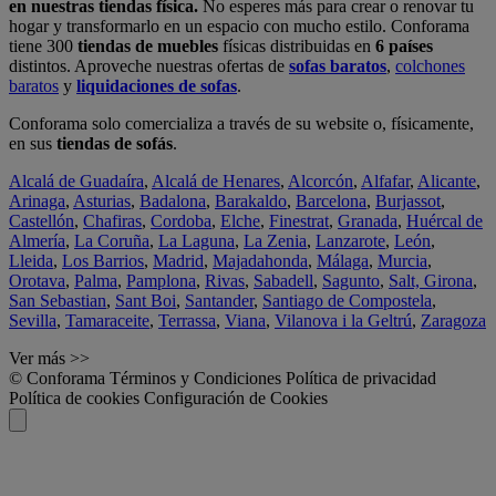
en nuestras tiendas física.
No esperes más para crear o renovar tu
hogar y transformarlo en un espacio con mucho estilo. Conforama
tiene 300
tiendas de muebles
físicas distribuidas en
6 países
distintos. Aproveche nuestras ofertas de
sofas baratos
,
colchones
baratos
y
liquidaciones de sofas
.
Conforama solo comercializa a través de su website o, físicamente,
en sus
tiendas de sofás
.
Alcalá de Guadaíra
,
Alcalá de Henares
,
Alcorcón
,
Alfafar
,
Alicante
,
Arinaga
,
Asturias
,
Badalona
,
Barakaldo
,
Barcelona
,
Burjassot
,
Castellón
,
Chafiras
,
Cordoba
,
Elche
,
Finestrat
,
Granada
,
Huércal de
Almería
,
La Coruña
,
La Laguna
,
La Zenia
,
Lanzarote
,
León
,
Lleida
,
Los Barrios
,
Madrid
,
Majadahonda
,
Málaga
,
Murcia
,
Orotava
,
Palma
,
Pamplona
,
Rivas
,
Sabadell
,
Sagunto
,
Salt, Girona
,
San Sebastian
,
Sant Boi
,
Santander
,
Santiago de Compostela
,
Sevilla
,
Tamaraceite
,
Terrassa
,
Viana
,
Vilanova i la Geltrú
,
Zaragoza
Ver más >>
© Conforama
Términos y Condiciones
Política de privacidad
Política de cookies
Configuración de Cookies