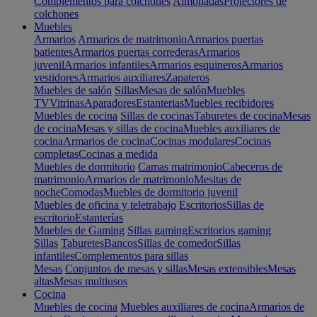
Complementos para colchones
Almohadas
Protectores de
colchones
Muebles
Armarios
Armarios de matrimonio
Armarios puertas
batientes
Armarios puertas correderas
Armarios
juvenil
Armarios infantiles
Armarios esquineros
Armarios
vestidores
Armarios auxiliares
Zapateros
Muebles de salón
Sillas
Mesas de salón
Muebles
TV
Vitrinas
Aparadores
Estanterias
Muebles recibidores
Muebles de cocina
Sillas de cocinas
Taburetes de cocina
Mesas
de cocina
Mesas y sillas de cocina
Muebles auxiliares de
cocina
Armarios de cocina
Cocinas modulares
Cocinas
completas
Cocinas a medida
Muebles de dormitorio
Camas matrimonio
Cabeceros de
matrimonio
Armarios de matrimonio
Mesitas de
noche
Comodas
Muebles de dormitorio juvenil
Muebles de oficina y teletrabajo
Escritorios
Sillas de
escritorio
Estanterías
Muebles de Gaming
Sillas gaming
Escritorios gaming
Sillas
Taburetes
Bancos
Sillas de comedor
Sillas
infantiles
Complementos para sillas
Mesas
Conjuntos de mesas y sillas
Mesas extensibles
Mesas
altas
Mesas multiusos
Cocina
Muebles de cocina
Muebles auxiliares de cocina
Armarios de