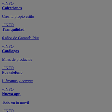
+INFO
Colecciones
Crea tu propio estilo
+INFO
Tranquilidad
6 años de Garantía Plus
+INFO
Catálogos
Miles de productos
+INFO
Por teléfono
Llámanos y compra
+INFO
Nueva app
Todo en tu móvil
+INFO