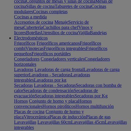
cocina
Conjuntos de mesas y sillas de cocina
Mesas de
cocina
Sillas de cocina
Taburetes de cocina
Cocinas
modulares
Cocinas completas
Cocinas a medida
Accesorios de cocina
Menaje
Servicio de
mesa
Cubertería
Cuchillos para chef
Vinos y
licores
Botellas
Utensilios de cocina
Vajilla
Bandejas
Electrodomésticos
Frigoríficos
Frigoríficos americanos
Frigoríficos
combi
Vinotecas
Frigoríficos integrables
Frigoríficos
pequeños
Frigoríficos portátiles
Congeladores
Congeladores verticales
Congeladores
horizontales
Lavadoras
Lavadoras de carga frontal
Lavadoras de carga
superior
Lavadoras - Secadoras
Lavadoras
integrables
Lavadoras por kg
Secadoras
Lavadoras - Secadoras
Secadoras con bomba de
calor
Secadoras de condensación
Secadoras de
evacuación
Secadoras integrables
Secadoras por Kg
Hornos
Conjunto de horno y placa
Hornos
convencionales
Hornos pirolíticos
Hornos multifunción
Placas de cocina
Conjunto de horno y
placa
Vitrocerámica
Placas de inducción
Placas de gas
Lavavajillas
Lavavajillas 60cm
Lavavajillas 45cm
Lavavajillas
integrables