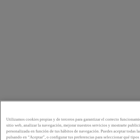
Utilizamos cookies propias y de terceros para garantizar el correcto funcionami
sitio web, analizar la navegación, mejorar nuestros servicios y mostrarte public
personalizada en función de tus hábitos de navegación. Puedes aceptar todas la
pulsando en “Aceptar”, o configurar tus preferencias para seleccionar qué tipos