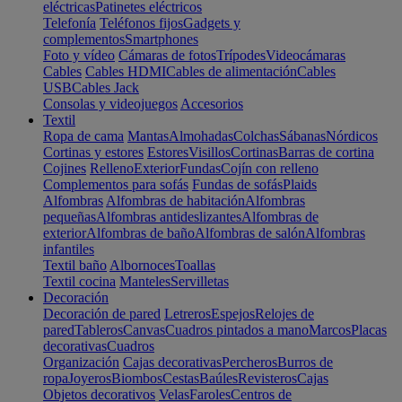
eléctricas
Patinetes eléctricos
Telefonía
Teléfonos fijos
Gadgets y
complementos
Smartphones
Foto y vídeo
Cámaras de fotos
Trípodes
Videocámaras
Cables
Cables HDMI
Cables de alimentación
Cables
USB
Cables Jack
Consolas y videojuegos
Accesorios
Textil
Ropa de cama
Mantas
Almohadas
Colchas
Sábanas
Nórdicos
Cortinas y estores
Estores
Visillos
Cortinas
Barras de cortina
Cojines
Relleno
Exterior
Fundas
Cojín con relleno
Complementos para sofás
Fundas de sofás
Plaids
Alfombras
Alfombras de habitación
Alfombras
pequeñas
Alfombras antideslizantes
Alfombras de
exterior
Alfombras de baño
Alfombras de salón
Alfombras
infantiles
Textil baño
Albornoces
Toallas
Textil cocina
Manteles
Servilletas
Decoración
Decoración de pared
Letreros
Espejos
Relojes de
pared
Tableros
Canvas
Cuadros pintados a mano
Marcos
Placas
decorativas
Cuadros
Organización
Cajas decorativas
Percheros
Burros de
ropa
Joyeros
Biombos
Cestas
Baúles
Revisteros
Cajas
Objetos decorativos
Velas
Faroles
Centros de