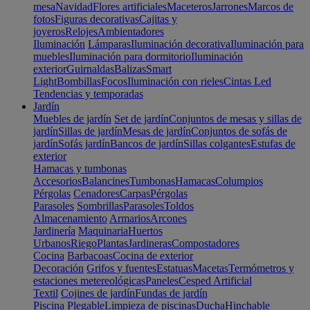
mesa
Navidad
Flores artificiales
Maceteros
Jarrones
Marcos de
fotos
Figuras decorativas
Cajitas y
joyeros
Relojes
Ambientadores
Iluminación
Lámparas
Iluminación decorativa
Iluminación para
muebles
Iluminación para dormitorio
Iluminación
exterior
Guirnaldas
Balizas
Smart
Light
Bombillas
Focos
Iluminación con rieles
Cintas Led
Tendencias y temporadas
Jardín
Muebles de jardín
Set de jardín
Conjuntos de mesas y sillas de
jardín
Sillas de jardín
Mesas de jardín
Conjuntos de sofás de
jardín
Sofás jardín
Bancos de jardín
Sillas colgantes
Estufas de
exterior
Hamacas y tumbonas
Accesorios
Balancines
Tumbonas
Hamacas
Columpios
Pérgolas
Cenadores
Carpas
Pérgolas
Parasoles
Sombrillas
Parasoles
Toldos
Almacenamiento
Armarios
Arcones
Jardinería
Maquinaria
Huertos
Urbanos
Riego
Plantas
Jardineras
Compostadores
Cocina
Barbacoas
Cocina de exterior
Decoración
Grifos y fuentes
Estatuas
Macetas
Termómetros y
estaciones metereológicas
Paneles
Cesped Artificial
Textil
Cojines de jardín
Fundas de jardín
Piscina
Plegable
Limpieza de piscinas
Ducha
Hinchable