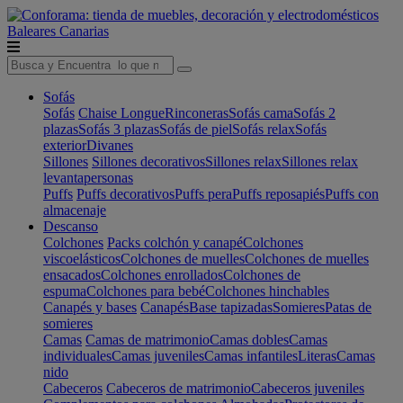
Baleares
Canarias
Sofás
Sofás
Chaise Longue
Rinconeras
Sofás cama
Sofás 2
plazas
Sofás 3 plazas
Sofás de piel
Sofás relax
Sofás
exterior
Divanes
Sillones
Sillones decorativos
Sillones relax
Sillones relax
levantapersonas
Puffs
Puffs decorativos
Puffs pera
Puffs reposapiés
Puffs con
almacenaje
Descanso
Colchones
Packs colchón y canapé
Colchones
viscoelásticos
Colchones de muelles
Colchones de muelles
ensacados
Colchones enrollados
Colchones de
espuma
Colchones para bebé
Colchones hinchables
Canapés y bases
Canapés
Base tapizadas
Somieres
Patas de
somieres
Camas
Camas de matrimonio
Camas dobles
Camas
individuales
Camas juveniles
Camas infantiles
Literas
Camas
nido
Cabeceros
Cabeceros de matrimonio
Cabeceros juveniles