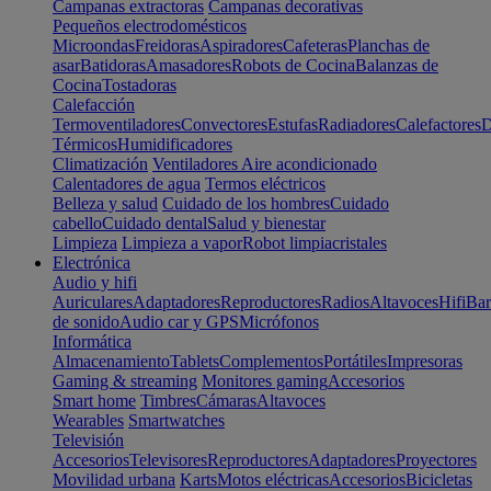
Campanas extractoras
Campanas decorativas
Pequeños electrodomésticos
Microondas
Freidoras
Aspiradores
Cafeteras
Planchas de
asar
Batidoras
Amasadores
Robots de Cocina
Balanzas de
Cocina
Tostadoras
Calefacción
Termoventiladores
Convectores
Estufas
Radiadores
Calefactores
D
Térmicos
Humidificadores
Climatización
Ventiladores
Aire acondicionado
Calentadores de agua
Termos eléctricos
Belleza y salud
Cuidado de los hombres
Cuidado
cabello
Cuidado dental
Salud y bienestar
Limpieza
Limpieza a vapor
Robot limpiacristales
Electrónica
Audio y hifi
Auriculares
Adaptadores
Reproductores
Radios
Altavoces
Hifi
Bar
de sonido
Audio car y GPS
Micrófonos
Informática
Almacenamiento
Tablets
Complementos
Portátiles
Impresoras
Gaming & streaming
Monitores gaming
Accesorios
Smart home
Timbres
Cámaras
Altavoces
Wearables
Smartwatches
Televisión
Accesorios
Televisores
Reproductores
Adaptadores
Proyectores
Movilidad urbana
Karts
Motos eléctricas
Accesorios
Bicicletas