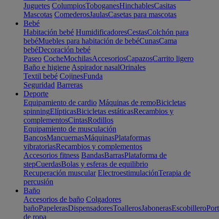
Juguetes
Columpios
Toboganes
Hinchables
Casitas
Mascotas
Comederos
Jaulas
Casetas para mascotas
Bebé
Habitación bebé
Humidificadores
Cestas
Colchón para
bebé
Muebles para habitación de bebé
Cunas
Cama
bebé
Decoración bebé
Paseo
Coche
Mochilas
Accesorios
Capazos
Carrito ligero
Baño e higiene
Aspirador nasal
Orinales
Textil bebé
Cojines
Funda
Seguridad
Barreras
Deporte
Equipamiento de cardio
Máquinas de remo
Bicicletas
spinning
Elípticas
Bicicletas estáticas
Recambios y
complementos
Cintas
Rodillos
Equipamiento de musculación
Bancos
Mancuernas
Máquinas
Plataformas
vibratorias
Recambios y complementos
Accesorios fitness
Bandas
Barras
Plataforma de
step
Cuerdas
Bolas y esferas de equilibrio
Recuperación muscular
Electroestimulación
Terapia de
percusión
Baño
Accesorios de baño
Colgadores
baño
Papeleras
Dispensadores
Toalleros
Jaboneras
Escobillero
Port
de ropa