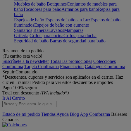
Muebles de baño
Botiquines
Conjuntos de muebles para
baño
Tocadores para baño
Armarios para baño
Repisa para
baño
Espejos de baño
Espejos de baño sin Luz
Espejos de baño
iluminados
Espejos de baño con aumento
Sanitarios
Bañeras
Lavabos
Mamparas
Grifería
Grifos para cocina
Grifos para ducha
Seguridad de baño
Barras de seguridad para baño
Resumen de tu pedido
¡Tu carrito está vacío!
Suscríbete a la newsletter
Todas las promociones
Colecciones
Conforama
Tarjeta Conforama
Financiación
Catálogos Conforama
Seguir Comprando
*Descuentos, cupones y servicios son aplicados en el carrito. Haz
clic en Tramitar Pedido para ver estos descuentos e importes
Pago 100% seguro
Total con descuento
(IVA incluido*)
Ir Al Carrito
Estado de mi pedido
Tiendas
Ayuda
Blog
App Conforama
Baleares
Canarias