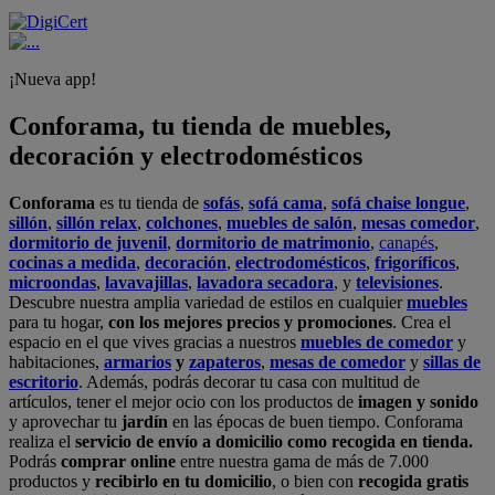
¡Nueva app!
Conforama, tu tienda de muebles,
decoración y electrodomésticos
Conforama
es tu tienda de
sofás
,
sofá cama
,
sofá chaise longue
,
sillón
,
sillón relax
,
colchones
,
muebles de salón
,
mesas comedor
,
dormitorio de juvenil
,
dormitorio de matrimonio
,
canapés
,
cocinas a medida
,
decoración
,
electrodomésticos
,
frigoríficos
,
microondas
,
lavavajillas
,
lavadora secadora
, y
televisiones
.
Descubre nuestra amplia variedad de estilos en cualquier
muebles
para tu hogar,
con los mejores precios y promociones
. Crea el
espacio en el que vives gracias a nuestros
muebles de comedor
y
habitaciones,
armarios
y
zapateros
,
mesas de comedor
y
sillas de
escritorio
. Además, podrás decorar tu casa con multitud de
artículos, tener el mejor ocio con los productos de
imagen y sonido
y aprovechar tu
jardín
en las épocas de buen tiempo. Conforama
realiza el
servicio de envío a domicilio como recogida en tienda.
Podrás
comprar online
entre nuestra gama de más de 7.000
productos y
recibirlo en tu domicilio
, o bien con
recogida gratis