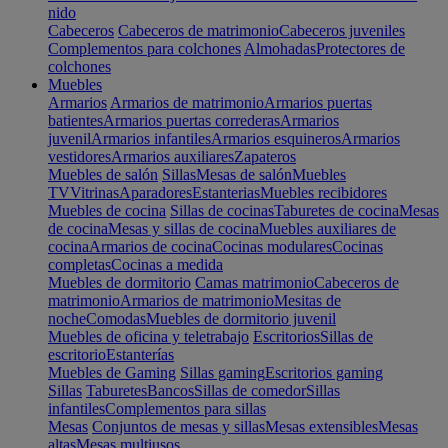
nido
Cabeceros
Cabeceros de matrimonio
Cabeceros juveniles
Complementos para colchones
Almohadas
Protectores de
colchones
Muebles
Armarios
Armarios de matrimonio
Armarios puertas
batientes
Armarios puertas correderas
Armarios
juvenil
Armarios infantiles
Armarios esquineros
Armarios
vestidores
Armarios auxiliares
Zapateros
Muebles de salón
Sillas
Mesas de salón
Muebles
TV
Vitrinas
Aparadores
Estanterias
Muebles recibidores
Muebles de cocina
Sillas de cocinas
Taburetes de cocina
Mesas
de cocina
Mesas y sillas de cocina
Muebles auxiliares de
cocina
Armarios de cocina
Cocinas modulares
Cocinas
completas
Cocinas a medida
Muebles de dormitorio
Camas matrimonio
Cabeceros de
matrimonio
Armarios de matrimonio
Mesitas de
noche
Comodas
Muebles de dormitorio juvenil
Muebles de oficina y teletrabajo
Escritorios
Sillas de
escritorio
Estanterías
Muebles de Gaming
Sillas gaming
Escritorios gaming
Sillas
Taburetes
Bancos
Sillas de comedor
Sillas
infantiles
Complementos para sillas
Mesas
Conjuntos de mesas y sillas
Mesas extensibles
Mesas
altas
Mesas multiusos