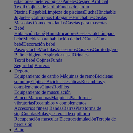
estaciones metereológicas
Paneles
Cesped Artificial
Textil
Cojines de jardín
Fundas de jardín
Piscina
Plegable
Limpieza de piscinas
Ducha
Hinchable
Juguetes
Columpios
Toboganes
Hinchables
Casitas
Mascotas
Comederos
Jaulas
Casetas para mascotas
Bebé
Habitación bebé
Humidificadores
Cestas
Colchón para
bebé
Muebles para habitación de bebé
Cunas
Cama
bebé
Decoración bebé
Paseo
Coche
Mochilas
Accesorios
Capazos
Carrito ligero
Baño e higiene
Aspirador nasal
Orinales
Textil bebé
Cojines
Funda
Seguridad
Barreras
Deporte
Equipamiento de cardio
Máquinas de remo
Bicicletas
spinning
Elípticas
Bicicletas estáticas
Recambios y
complementos
Cintas
Rodillos
Equipamiento de musculación
Bancos
Mancuernas
Máquinas
Plataformas
vibratorias
Recambios y complementos
Accesorios fitness
Bandas
Barras
Plataforma de
step
Cuerdas
Bolas y esferas de equilibrio
Recuperación muscular
Electroestimulación
Terapia de
percusión
Baño