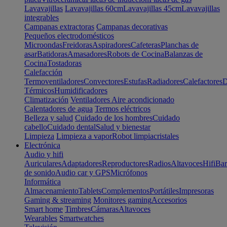
Lavavajillas
Lavavajillas 60cm
Lavavajillas 45cm
Lavavajillas
integrables
Campanas extractoras
Campanas decorativas
Pequeños electrodomésticos
Microondas
Freidoras
Aspiradores
Cafeteras
Planchas de
asar
Batidoras
Amasadores
Robots de Cocina
Balanzas de
Cocina
Tostadoras
Calefacción
Termoventiladores
Convectores
Estufas
Radiadores
Calefactores
D
Térmicos
Humidificadores
Climatización
Ventiladores
Aire acondicionado
Calentadores de agua
Termos eléctricos
Belleza y salud
Cuidado de los hombres
Cuidado
cabello
Cuidado dental
Salud y bienestar
Limpieza
Limpieza a vapor
Robot limpiacristales
Electrónica
Audio y hifi
Auriculares
Adaptadores
Reproductores
Radios
Altavoces
Hifi
Bar
de sonido
Audio car y GPS
Micrófonos
Informática
Almacenamiento
Tablets
Complementos
Portátiles
Impresoras
Gaming & streaming
Monitores gaming
Accesorios
Smart home
Timbres
Cámaras
Altavoces
Wearables
Smartwatches