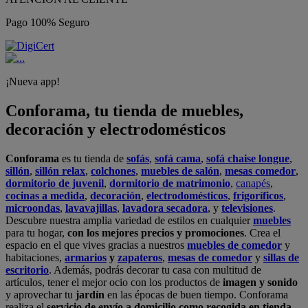
Pago 100% Seguro
¡Nueva app!
Conforama, tu tienda de muebles,
decoración y electrodomésticos
Conforama
es tu tienda de
sofás
,
sofá cama
,
sofá chaise longue
,
sillón
,
sillón relax
,
colchones
,
muebles de salón
,
mesas comedor
,
dormitorio de juvenil
,
dormitorio de matrimonio
,
canapés
,
cocinas a medida
,
decoración
,
electrodomésticos
,
frigoríficos
,
microondas
,
lavavajillas
,
lavadora secadora
, y
televisiones
.
Descubre nuestra amplia variedad de estilos en cualquier
muebles
para tu hogar,
con los mejores precios y promociones
. Crea el
espacio en el que vives gracias a nuestros
muebles de comedor
y
habitaciones,
armarios
y
zapateros
,
mesas de comedor
y
sillas de
escritorio
. Además, podrás decorar tu casa con multitud de
artículos, tener el mejor ocio con los productos de
imagen y sonido
y aprovechar tu
jardín
en las épocas de buen tiempo. Conforama
realiza el
servicio de envío a domicilio como recogida en tienda.