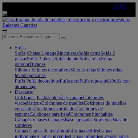
🔵Cambia tu electro con
-10% EXTRA
de descuento ☑️
AQUÍ
Baleares
Canarias
Sofás
Sofás
Chaise Longue
Rinconeras
Sofás cama
Sofás 2
plazas
Sofás 3 plazas
Sofás de piel
Sofás relax
Sofás
exterior
Divanes
Sillones
Sillones decorativos
Sillones relax
Sillones relax
levantapersonas
Puffs
Puffs decorativos
Puffs pera
Puffs reposapiés
Puffs con
almacenaje
Descanso
Colchones
Packs colchón y canapé
Colchones
viscoelásticos
Colchones de muelles
Colchones de muelles
ensacados
Colchones enrollados
Colchones de
espuma
Colchones para bebé
Colchones hinchables
Canapés y bases
Canapés
Base tapizadas
Somieres
Patas de
somieres
Camas
Camas de matrimonio
Camas dobles
Camas
individuales
Camas juveniles
Camas infantiles
Literas
Camas