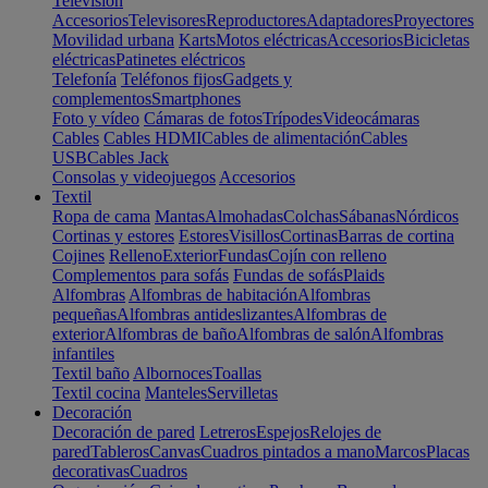
Televisión
Accesorios
Televisores
Reproductores
Adaptadores
Proyectores
Movilidad urbana
Karts
Motos eléctricas
Accesorios
Bicicletas
eléctricas
Patinetes eléctricos
Telefonía
Teléfonos fijos
Gadgets y
complementos
Smartphones
Foto y vídeo
Cámaras de fotos
Trípodes
Videocámaras
Cables
Cables HDMI
Cables de alimentación
Cables
USB
Cables Jack
Consolas y videojuegos
Accesorios
Textil
Ropa de cama
Mantas
Almohadas
Colchas
Sábanas
Nórdicos
Cortinas y estores
Estores
Visillos
Cortinas
Barras de cortina
Cojines
Relleno
Exterior
Fundas
Cojín con relleno
Complementos para sofás
Fundas de sofás
Plaids
Alfombras
Alfombras de habitación
Alfombras
pequeñas
Alfombras antideslizantes
Alfombras de
exterior
Alfombras de baño
Alfombras de salón
Alfombras
infantiles
Textil baño
Albornoces
Toallas
Textil cocina
Manteles
Servilletas
Decoración
Decoración de pared
Letreros
Espejos
Relojes de
pared
Tableros
Canvas
Cuadros pintados a mano
Marcos
Placas
decorativas
Cuadros