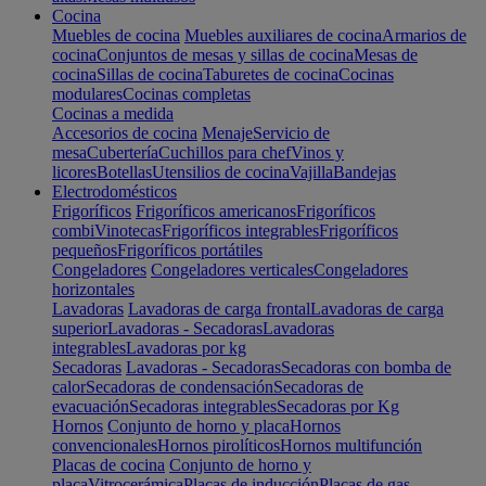
Cocina
Muebles de cocina
Muebles auxiliares de cocina
Armarios de
cocina
Conjuntos de mesas y sillas de cocina
Mesas de
cocina
Sillas de cocina
Taburetes de cocina
Cocinas
modulares
Cocinas completas
Cocinas a medida
Accesorios de cocina
Menaje
Servicio de
mesa
Cubertería
Cuchillos para chef
Vinos y
licores
Botellas
Utensilios de cocina
Vajilla
Bandejas
Electrodomésticos
Frigoríficos
Frigoríficos americanos
Frigoríficos
combi
Vinotecas
Frigoríficos integrables
Frigoríficos
pequeños
Frigoríficos portátiles
Congeladores
Congeladores verticales
Congeladores
horizontales
Lavadoras
Lavadoras de carga frontal
Lavadoras de carga
superior
Lavadoras - Secadoras
Lavadoras
integrables
Lavadoras por kg
Secadoras
Lavadoras - Secadoras
Secadoras con bomba de
calor
Secadoras de condensación
Secadoras de
evacuación
Secadoras integrables
Secadoras por Kg
Hornos
Conjunto de horno y placa
Hornos
convencionales
Hornos pirolíticos
Hornos multifunción
Placas de cocina
Conjunto de horno y
placa
Vitrocerámica
Placas de inducción
Placas de gas