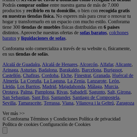
Podrás
comprar online
entre nuestra gama de más de 7.000
productos y
recibirlo en tu domicilio
, o bien con
recogida gratis
en nuestras tiendas física.
No esperes más para crear o renovar tu
hogar y transformarlo en un espacio con mucho estilo. Conforama
tiene 300
tiendas de muebles
físicas distribuidas en
6 países
distintos. Aproveche nuestras ofertas de
sofas baratos
,
colchones
baratos
y
liquidaciones de sofas
.
Conforama solo comercializa a través de su website o, físicamente,
en sus
tiendas de sofás
.
Alcalá de Guadaíra
,
Alcalá de Henares
,
Alcorcón
,
Alfafar
,
Alicante
,
Arinaga
,
Asturias
,
Badalona
,
Barakaldo
,
Barcelona
,
Burjassot
,
Castellón
,
Chafiras
,
Cordoba
,
Elche
,
Finestrat
,
Granada
,
Huércal de
Almería
,
La Coruña
,
La Laguna
,
La Zenia
,
Lanzarote
,
León
,
Lleida
,
Los Barrios
,
Madrid
,
Majadahonda
,
Málaga
,
Murcia
,
Orotava
,
Palma
,
Pamplona
,
Rivas
,
Sabadell
,
Sagunto
,
Salt, Girona
,
San Sebastian
,
Sant Boi
,
Santander
,
Santiago de Compostela
,
Sevilla
,
Tamaraceite
,
Terrassa
,
Viana
,
Vilanova i la Geltrú
,
Zaragoza
Ver más >>
© Conforama
Términos y Condiciones
Política de privacidad
Política de cookies
Configuración de Cookies