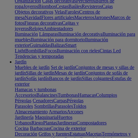
Organización
Cajas decorativas
Percheros
Burros de
ropa
Joyeros
Biombos
Cestas
Baúles
Revisteros
Cajas
Objetos decorativos
Velas
Faroles
Centros de
mesa
Navidad
Flores artificiales
Maceteros
Jarrones
Marcos de
fotos
Figuras decorativas
Cajitas y
joyeros
Relojes
Ambientadores
Iluminación
Lámparas
Iluminación decorativa
Iluminación para
muebles
Iluminación para dormitorio
Iluminación
exterior
Guirnaldas
Balizas
Smart
Light
Bombillas
Focos
Iluminación con rieles
Cintas Led
Tendencias y temporadas
Jardín
Muebles de jardín
Set de jardín
Conjuntos de mesas y sillas de
jardín
Sillas de jardín
Mesas de jardín
Conjuntos de sofás de
jardín
Sofás jardín
Bancos de jardín
Sillas colgantes
Estufas de
exterior
Hamacas y tumbonas
Accesorios
Balancines
Tumbonas
Hamacas
Columpios
Pérgolas
Cenadores
Carpas
Pérgolas
Parasoles
Sombrillas
Parasoles
Toldos
Almacenamiento
Armarios
Arcones
Jardinería
Maquinaria
Huertos
Urbanos
Riego
Plantas
Jardineras
Compostadores
Cocina
Barbacoas
Cocina de exterior
Decoración
Grifos y fuentes
Estatuas
Macetas
Termómetros y