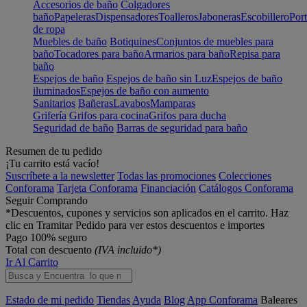
Accesorios de baño
Colgadores
baño
Papeleras
Dispensadores
Toalleros
Jaboneras
Escobillero
Port
de ropa
Muebles de baño
Botiquines
Conjuntos de muebles para
baño
Tocadores para baño
Armarios para baño
Repisa para
baño
Espejos de baño
Espejos de baño sin Luz
Espejos de baño
iluminados
Espejos de baño con aumento
Sanitarios
Bañeras
Lavabos
Mamparas
Grifería
Grifos para cocina
Grifos para ducha
Seguridad de baño
Barras de seguridad para baño
Resumen de tu pedido
¡Tu carrito está vacío!
Suscríbete a la newsletter
Todas las promociones
Colecciones
Conforama
Tarjeta Conforama
Financiación
Catálogos Conforama
Seguir Comprando
*Descuentos, cupones y servicios son aplicados en el carrito. Haz
clic en Tramitar Pedido para ver estos descuentos e importes
Pago 100% seguro
Total con descuento
(IVA incluido*)
Ir Al Carrito
Estado de mi pedido
Tiendas
Ayuda
Blog
App Conforama
Baleares