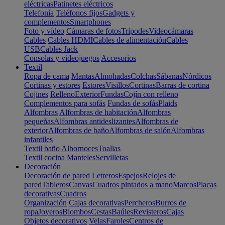
eléctricas
Patinetes eléctricos
Telefonía
Teléfonos fijos
Gadgets y
complementos
Smartphones
Foto y vídeo
Cámaras de fotos
Trípodes
Videocámaras
Cables
Cables HDMI
Cables de alimentación
Cables
USB
Cables Jack
Consolas y videojuegos
Accesorios
Textil
Ropa de cama
Mantas
Almohadas
Colchas
Sábanas
Nórdicos
Cortinas y estores
Estores
Visillos
Cortinas
Barras de cortina
Cojines
Relleno
Exterior
Fundas
Cojín con relleno
Complementos para sofás
Fundas de sofás
Plaids
Alfombras
Alfombras de habitación
Alfombras
pequeñas
Alfombras antideslizantes
Alfombras de
exterior
Alfombras de baño
Alfombras de salón
Alfombras
infantiles
Textil baño
Albornoces
Toallas
Textil cocina
Manteles
Servilletas
Decoración
Decoración de pared
Letreros
Espejos
Relojes de
pared
Tableros
Canvas
Cuadros pintados a mano
Marcos
Placas
decorativas
Cuadros
Organización
Cajas decorativas
Percheros
Burros de
ropa
Joyeros
Biombos
Cestas
Baúles
Revisteros
Cajas
Objetos decorativos
Velas
Faroles
Centros de