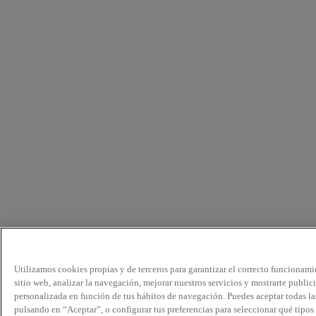
Utilizamos cookies propias y de terceros para garantizar el correcto funcionami
sitio web, analizar la navegación, mejorar nuestros servicios y mostrarte public
personalizada en función de tus hábitos de navegación. Puedes aceptar todas la
pulsando en “Aceptar”, o configurar tus preferencias para seleccionar qué tipos