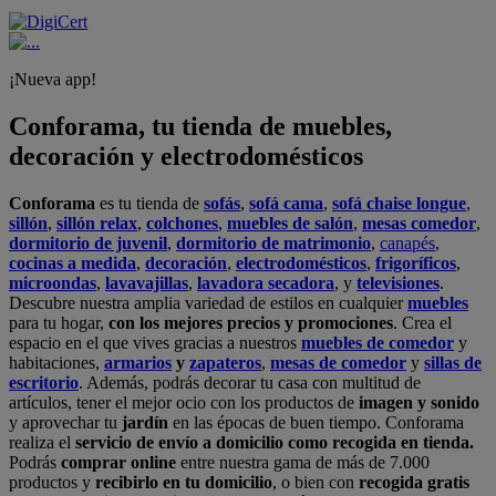
¡Nueva app!
Conforama, tu tienda de muebles,
decoración y electrodomésticos
Conforama
es tu tienda de
sofás
,
sofá cama
,
sofá chaise longue
,
sillón
,
sillón relax
,
colchones
,
muebles de salón
,
mesas comedor
,
dormitorio de juvenil
,
dormitorio de matrimonio
,
canapés
,
cocinas a medida
,
decoración
,
electrodomésticos
,
frigoríficos
,
microondas
,
lavavajillas
,
lavadora secadora
, y
televisiones
.
Descubre nuestra amplia variedad de estilos en cualquier
muebles
para tu hogar,
con los mejores precios y promociones
. Crea el
espacio en el que vives gracias a nuestros
muebles de comedor
y
habitaciones,
armarios
y
zapateros
,
mesas de comedor
y
sillas de
escritorio
. Además, podrás decorar tu casa con multitud de
artículos, tener el mejor ocio con los productos de
imagen y sonido
y aprovechar tu
jardín
en las épocas de buen tiempo. Conforama
realiza el
servicio de envío a domicilio como recogida en tienda.
Podrás
comprar online
entre nuestra gama de más de 7.000
productos y
recibirlo en tu domicilio
, o bien con
recogida gratis