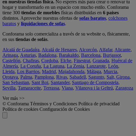
en nuestras tiendas física.
No esperes más para crear o renovar tu
hogar y transformarlo en un espacio con mucho estilo. Conforama
tiene 300
tiendas de muebles
físicas distribuidas en
6 países
distintos. Aproveche nuestras ofertas de
sofas baratos
,
colchones
baratos
y
liquidaciones de sofas
.
Conforama solo comercializa a través de su website o, físicamente,
en sus
tiendas de sofás
.
Alcalá de Guadaíra
,
Alcalá de Henares
,
Alcorcón
,
Alfafar
,
Alicante
,
Arinaga
,
Asturias
,
Badalona
,
Barakaldo
,
Barcelona
,
Burjassot
,
Castellón
,
Chafiras
,
Cordoba
,
Elche
,
Finestrat
,
Granada
,
Huércal de
Almería
,
La Coruña
,
La Laguna
,
La Zenia
,
Lanzarote
,
León
,
Lleida
,
Los Barrios
,
Madrid
,
Majadahonda
,
Málaga
,
Murcia
,
Orotava
,
Palma
,
Pamplona
,
Rivas
,
Sabadell
,
Sagunto
,
Salt, Girona
,
San Sebastian
,
Sant Boi
,
Santander
,
Santiago de Compostela
,
Sevilla
,
Tamaraceite
,
Terrassa
,
Viana
,
Vilanova i la Geltrú
,
Zaragoza
Ver más >>
© Conforama
Términos y Condiciones
Política de privacidad
Política de cookies
Configuración de Cookies