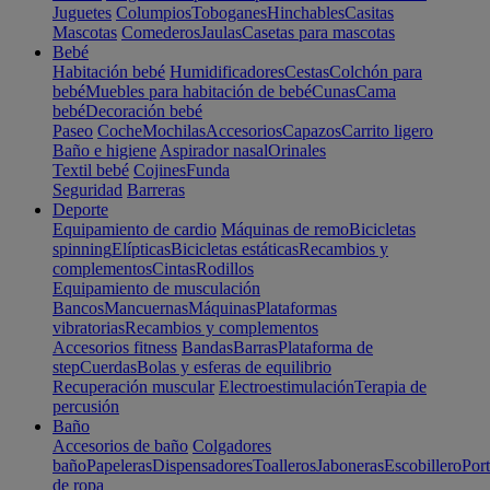
Juguetes
Columpios
Toboganes
Hinchables
Casitas
Mascotas
Comederos
Jaulas
Casetas para mascotas
Bebé
Habitación bebé
Humidificadores
Cestas
Colchón para
bebé
Muebles para habitación de bebé
Cunas
Cama
bebé
Decoración bebé
Paseo
Coche
Mochilas
Accesorios
Capazos
Carrito ligero
Baño e higiene
Aspirador nasal
Orinales
Textil bebé
Cojines
Funda
Seguridad
Barreras
Deporte
Equipamiento de cardio
Máquinas de remo
Bicicletas
spinning
Elípticas
Bicicletas estáticas
Recambios y
complementos
Cintas
Rodillos
Equipamiento de musculación
Bancos
Mancuernas
Máquinas
Plataformas
vibratorias
Recambios y complementos
Accesorios fitness
Bandas
Barras
Plataforma de
step
Cuerdas
Bolas y esferas de equilibrio
Recuperación muscular
Electroestimulación
Terapia de
percusión
Baño
Accesorios de baño
Colgadores
baño
Papeleras
Dispensadores
Toalleros
Jaboneras
Escobillero
Port
de ropa