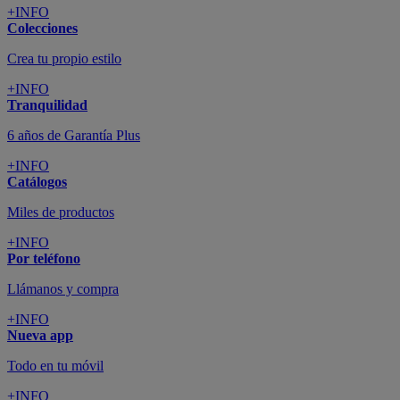
+INFO
Colecciones
Crea tu propio estilo
+INFO
Tranquilidad
6 años de Garantía Plus
+INFO
Catálogos
Miles de productos
+INFO
Por teléfono
Llámanos y compra
+INFO
Nueva app
Todo en tu móvil
+INFO