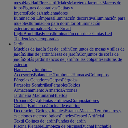
mesa
Navidad
Flores artificiales
Maceteros
Jarrones
Marcos de
fotos
Figuras decorativas
Cajitas y
joyeros
Relojes
Ambientadores
Iluminación
Lámparas
Iluminación decorativa
Iluminación para
muebles
Iluminación para dormitorio
Iluminación
exterior
Guirnaldas
Balizas
Smart
Light
Bombillas
Focos
Iluminación con rieles
Cintas Led
Tendencias y temporadas
Jardín
Muebles de jardín
Set de jardín
Conjuntos de mesas y sillas de
jardín
Sillas de jardín
Mesas de jardín
Conjuntos de sofás de
jardín
Sofás jardín
Bancos de jardín
Sillas colgantes
Estufas de
exterior
Hamacas y tumbonas
Accesorios
Balancines
Tumbonas
Hamacas
Columpios
Pérgolas
Cenadores
Carpas
Pérgolas
Parasoles
Sombrillas
Parasoles
Toldos
Almacenamiento
Armarios
Arcones
Jardinería
Maquinaria
Huertos
Urbanos
Riego
Plantas
Jardineras
Compostadores
Cocina
Barbacoas
Cocina de exterior
Decoración
Grifos y fuentes
Estatuas
Macetas
Termómetros y
estaciones metereológicas
Paneles
Cesped Artificial
Textil
Cojines de jardín
Fundas de jardín
Piscina
Plegable
Limpieza de piscinas
Ducha
Hinchable