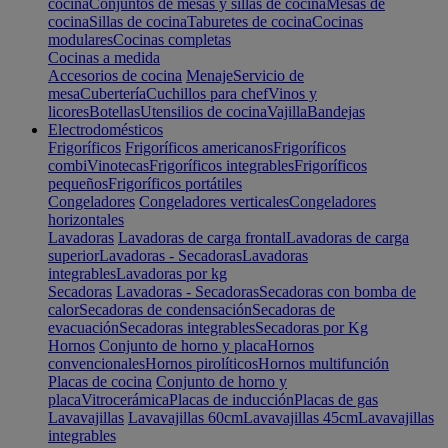
cocina
Conjuntos de mesas y sillas de cocina
Mesas de
cocina
Sillas de cocina
Taburetes de cocina
Cocinas
modulares
Cocinas completas
Cocinas a medida
Accesorios de cocina
Menaje
Servicio de
mesa
Cubertería
Cuchillos para chef
Vinos y
licores
Botellas
Utensilios de cocina
Vajilla
Bandejas
Electrodomésticos
Frigoríficos
Frigoríficos americanos
Frigoríficos
combi
Vinotecas
Frigoríficos integrables
Frigoríficos
pequeños
Frigoríficos portátiles
Congeladores
Congeladores verticales
Congeladores
horizontales
Lavadoras
Lavadoras de carga frontal
Lavadoras de carga
superior
Lavadoras - Secadoras
Lavadoras
integrables
Lavadoras por kg
Secadoras
Lavadoras - Secadoras
Secadoras con bomba de
calor
Secadoras de condensación
Secadoras de
evacuación
Secadoras integrables
Secadoras por Kg
Hornos
Conjunto de horno y placa
Hornos
convencionales
Hornos pirolíticos
Hornos multifunción
Placas de cocina
Conjunto de horno y
placa
Vitrocerámica
Placas de inducción
Placas de gas
Lavavajillas
Lavavajillas 60cm
Lavavajillas 45cm
Lavavajillas
integrables