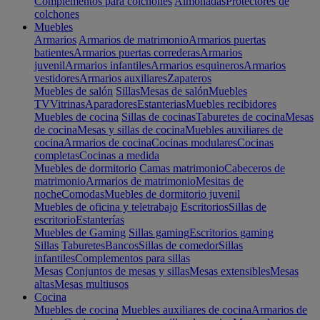
Complementos para colchones
Almohadas
Protectores de
colchones
Muebles
Armarios
Armarios de matrimonio
Armarios puertas
batientes
Armarios puertas correderas
Armarios
juvenil
Armarios infantiles
Armarios esquineros
Armarios
vestidores
Armarios auxiliares
Zapateros
Muebles de salón
Sillas
Mesas de salón
Muebles
TV
Vitrinas
Aparadores
Estanterias
Muebles recibidores
Muebles de cocina
Sillas de cocinas
Taburetes de cocina
Mesas
de cocina
Mesas y sillas de cocina
Muebles auxiliares de
cocina
Armarios de cocina
Cocinas modulares
Cocinas
completas
Cocinas a medida
Muebles de dormitorio
Camas matrimonio
Cabeceros de
matrimonio
Armarios de matrimonio
Mesitas de
noche
Comodas
Muebles de dormitorio juvenil
Muebles de oficina y teletrabajo
Escritorios
Sillas de
escritorio
Estanterías
Muebles de Gaming
Sillas gaming
Escritorios gaming
Sillas
Taburetes
Bancos
Sillas de comedor
Sillas
infantiles
Complementos para sillas
Mesas
Conjuntos de mesas y sillas
Mesas extensibles
Mesas
altas
Mesas multiusos
Cocina
Muebles de cocina
Muebles auxiliares de cocina
Armarios de