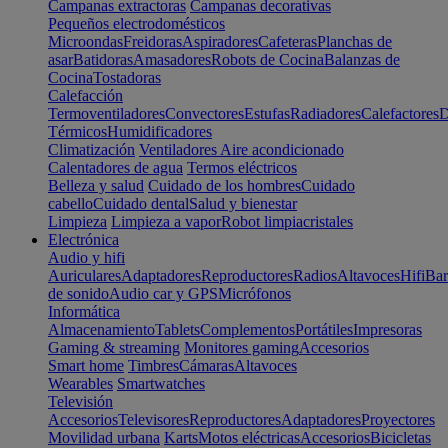
Campanas extractoras
Campanas decorativas
Pequeños electrodomésticos
Microondas
Freidoras
Aspiradores
Cafeteras
Planchas de
asar
Batidoras
Amasadores
Robots de Cocina
Balanzas de
Cocina
Tostadoras
Calefacción
Termoventiladores
Convectores
Estufas
Radiadores
Calefactores
D
Térmicos
Humidificadores
Climatización
Ventiladores
Aire acondicionado
Calentadores de agua
Termos eléctricos
Belleza y salud
Cuidado de los hombres
Cuidado
cabello
Cuidado dental
Salud y bienestar
Limpieza
Limpieza a vapor
Robot limpiacristales
Electrónica
Audio y hifi
Auriculares
Adaptadores
Reproductores
Radios
Altavoces
Hifi
Bar
de sonido
Audio car y GPS
Micrófonos
Informática
Almacenamiento
Tablets
Complementos
Portátiles
Impresoras
Gaming & streaming
Monitores gaming
Accesorios
Smart home
Timbres
Cámaras
Altavoces
Wearables
Smartwatches
Televisión
Accesorios
Televisores
Reproductores
Adaptadores
Proyectores
Movilidad urbana
Karts
Motos eléctricas
Accesorios
Bicicletas