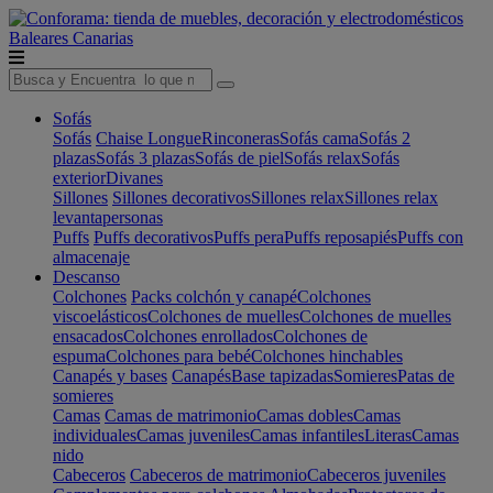
Baleares
Canarias
Sofás
Sofás
Chaise Longue
Rinconeras
Sofás cama
Sofás 2
plazas
Sofás 3 plazas
Sofás de piel
Sofás relax
Sofás
exterior
Divanes
Sillones
Sillones decorativos
Sillones relax
Sillones relax
levantapersonas
Puffs
Puffs decorativos
Puffs pera
Puffs reposapiés
Puffs con
almacenaje
Descanso
Colchones
Packs colchón y canapé
Colchones
viscoelásticos
Colchones de muelles
Colchones de muelles
ensacados
Colchones enrollados
Colchones de
espuma
Colchones para bebé
Colchones hinchables
Canapés y bases
Canapés
Base tapizadas
Somieres
Patas de
somieres
Camas
Camas de matrimonio
Camas dobles
Camas
individuales
Camas juveniles
Camas infantiles
Literas
Camas
nido
Cabeceros
Cabeceros de matrimonio
Cabeceros juveniles