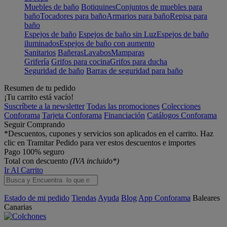
Muebles de baño
Botiquines
Conjuntos de muebles para
baño
Tocadores para baño
Armarios para baño
Repisa para
baño
Espejos de baño
Espejos de baño sin Luz
Espejos de baño
iluminados
Espejos de baño con aumento
Sanitarios
Bañeras
Lavabos
Mamparas
Grifería
Grifos para cocina
Grifos para ducha
Seguridad de baño
Barras de seguridad para baño
Resumen de tu pedido
¡Tu carrito está vacío!
Suscríbete a la newsletter
Todas las promociones
Colecciones
Conforama
Tarjeta Conforama
Financiación
Catálogos Conforama
Seguir Comprando
*Descuentos, cupones y servicios son aplicados en el carrito. Haz
clic en Tramitar Pedido para ver estos descuentos e importes
Pago 100% seguro
Total con descuento
(IVA incluido*)
Ir Al Carrito
Estado de mi pedido
Tiendas
Ayuda
Blog
App Conforama
Baleares
Canarias