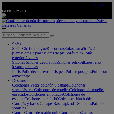
🔵Cambia tu electro con
-10% EXTRA
de descuento ☑️
AQUÍ
0d
8h
18m
40s
Baleares
Canarias
Sofás
Sofás
Chaise Longue
Rinconeras
Sofás cama
Sofás 2
plazas
Sofás 3 plazas
Sofás de piel
Sofás relax
Sofás
exterior
Divanes
Sillones
Sillones decorativos
Sillones relax
Sillones relax
levantapersonas
Puffs
Puffs decorativos
Puffs pera
Puffs reposapiés
Puffs con
almacenaje
Descanso
Colchones
Packs colchón y canapé
Colchones
viscoelásticos
Colchones de muelles
Colchones de muelles
ensacados
Colchones enrollados
Colchones de
espuma
Colchones para bebé
Colchones hinchables
Canapés y bases
Canapés
Base tapizadas
Somieres
Patas de
somieres
Camas
Camas de matrimonio
Camas dobles
Camas