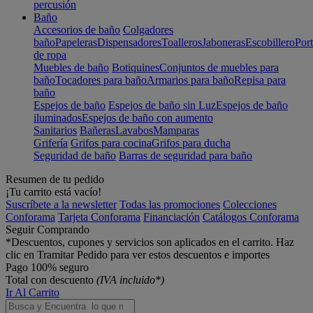
percusión
Baño
Accesorios de baño
Colgadores
baño
Papeleras
Dispensadores
Toalleros
Jaboneras
Escobillero
Port
de ropa
Muebles de baño
Botiquines
Conjuntos de muebles para
baño
Tocadores para baño
Armarios para baño
Repisa para
baño
Espejos de baño
Espejos de baño sin Luz
Espejos de baño
iluminados
Espejos de baño con aumento
Sanitarios
Bañeras
Lavabos
Mamparas
Grifería
Grifos para cocina
Grifos para ducha
Seguridad de baño
Barras de seguridad para baño
Resumen de tu pedido
¡Tu carrito está vacío!
Suscríbete a la newsletter
Todas las promociones
Colecciones
Conforama
Tarjeta Conforama
Financiación
Catálogos Conforama
Seguir Comprando
*Descuentos, cupones y servicios son aplicados en el carrito. Haz
clic en Tramitar Pedido para ver estos descuentos e importes
Pago 100% seguro
Total con descuento
(IVA incluido*)
Ir Al Carrito