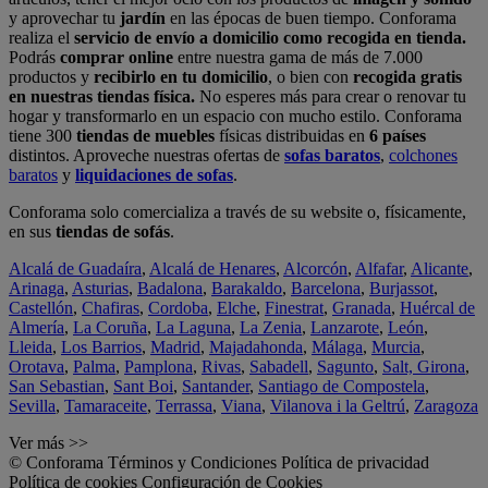
y aprovechar tu
jardín
en las épocas de buen tiempo. Conforama
realiza el
servicio de envío a domicilio como recogida en tienda.
Podrás
comprar online
entre nuestra gama de más de 7.000
productos y
recibirlo en tu domicilio
, o bien con
recogida gratis
en nuestras tiendas física.
No esperes más para crear o renovar tu
hogar y transformarlo en un espacio con mucho estilo. Conforama
tiene 300
tiendas de muebles
físicas distribuidas en
6 países
distintos. Aproveche nuestras ofertas de
sofas baratos
,
colchones
baratos
y
liquidaciones de sofas
.
Conforama solo comercializa a través de su website o, físicamente,
en sus
tiendas de sofás
.
Alcalá de Guadaíra
,
Alcalá de Henares
,
Alcorcón
,
Alfafar
,
Alicante
,
Arinaga
,
Asturias
,
Badalona
,
Barakaldo
,
Barcelona
,
Burjassot
,
Castellón
,
Chafiras
,
Cordoba
,
Elche
,
Finestrat
,
Granada
,
Huércal de
Almería
,
La Coruña
,
La Laguna
,
La Zenia
,
Lanzarote
,
León
,
Lleida
,
Los Barrios
,
Madrid
,
Majadahonda
,
Málaga
,
Murcia
,
Orotava
,
Palma
,
Pamplona
,
Rivas
,
Sabadell
,
Sagunto
,
Salt, Girona
,
San Sebastian
,
Sant Boi
,
Santander
,
Santiago de Compostela
,
Sevilla
,
Tamaraceite
,
Terrassa
,
Viana
,
Vilanova i la Geltrú
,
Zaragoza
Ver más >>
© Conforama
Términos y Condiciones
Política de privacidad
Política de cookies
Configuración de Cookies