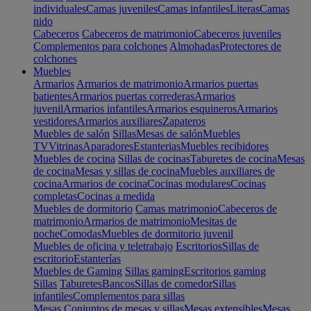
individuales
Camas juveniles
Camas infantiles
Literas
Camas
nido
Cabeceros
Cabeceros de matrimonio
Cabeceros juveniles
Complementos para colchones
Almohadas
Protectores de
colchones
Muebles
Armarios
Armarios de matrimonio
Armarios puertas
batientes
Armarios puertas correderas
Armarios
juvenil
Armarios infantiles
Armarios esquineros
Armarios
vestidores
Armarios auxiliares
Zapateros
Muebles de salón
Sillas
Mesas de salón
Muebles
TV
Vitrinas
Aparadores
Estanterias
Muebles recibidores
Muebles de cocina
Sillas de cocinas
Taburetes de cocina
Mesas
de cocina
Mesas y sillas de cocina
Muebles auxiliares de
cocina
Armarios de cocina
Cocinas modulares
Cocinas
completas
Cocinas a medida
Muebles de dormitorio
Camas matrimonio
Cabeceros de
matrimonio
Armarios de matrimonio
Mesitas de
noche
Comodas
Muebles de dormitorio juvenil
Muebles de oficina y teletrabajo
Escritorios
Sillas de
escritorio
Estanterías
Muebles de Gaming
Sillas gaming
Escritorios gaming
Sillas
Taburetes
Bancos
Sillas de comedor
Sillas
infantiles
Complementos para sillas
Mesas
Conjuntos de mesas y sillas
Mesas extensibles
Mesas