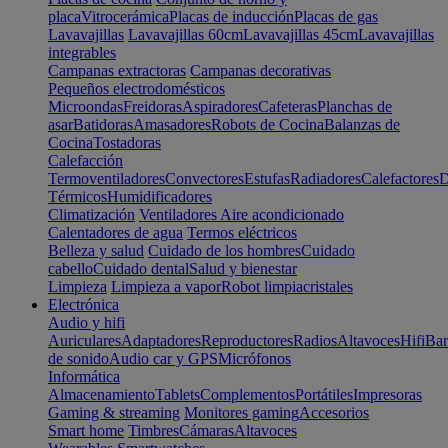
placa
Vitrocerámica
Placas de inducción
Placas de gas
Lavavajillas
Lavavajillas 60cm
Lavavajillas 45cm
Lavavajillas
integrables
Campanas extractoras
Campanas decorativas
Pequeños electrodomésticos
Microondas
Freidoras
Aspiradores
Cafeteras
Planchas de
asar
Batidoras
Amasadores
Robots de Cocina
Balanzas de
Cocina
Tostadoras
Calefacción
Termoventiladores
Convectores
Estufas
Radiadores
Calefactores
D
Térmicos
Humidificadores
Climatización
Ventiladores
Aire acondicionado
Calentadores de agua
Termos eléctricos
Belleza y salud
Cuidado de los hombres
Cuidado
cabello
Cuidado dental
Salud y bienestar
Limpieza
Limpieza a vapor
Robot limpiacristales
Electrónica
Audio y hifi
Auriculares
Adaptadores
Reproductores
Radios
Altavoces
Hifi
Bar
de sonido
Audio car y GPS
Micrófonos
Informática
Almacenamiento
Tablets
Complementos
Portátiles
Impresoras
Gaming & streaming
Monitores gaming
Accesorios
Smart home
Timbres
Cámaras
Altavoces