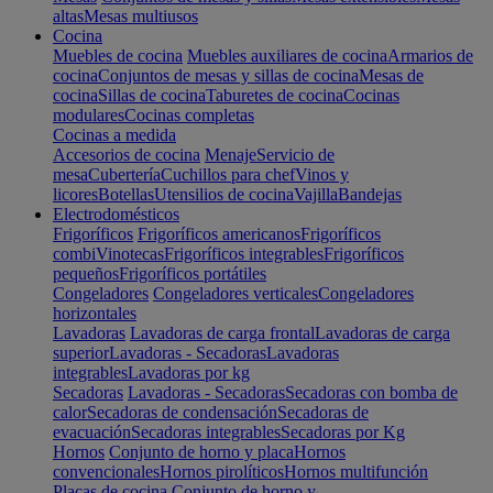
altas
Mesas multiusos
Cocina
Muebles de cocina
Muebles auxiliares de cocina
Armarios de
cocina
Conjuntos de mesas y sillas de cocina
Mesas de
cocina
Sillas de cocina
Taburetes de cocina
Cocinas
modulares
Cocinas completas
Cocinas a medida
Accesorios de cocina
Menaje
Servicio de
mesa
Cubertería
Cuchillos para chef
Vinos y
licores
Botellas
Utensilios de cocina
Vajilla
Bandejas
Electrodomésticos
Frigoríficos
Frigoríficos americanos
Frigoríficos
combi
Vinotecas
Frigoríficos integrables
Frigoríficos
pequeños
Frigoríficos portátiles
Congeladores
Congeladores verticales
Congeladores
horizontales
Lavadoras
Lavadoras de carga frontal
Lavadoras de carga
superior
Lavadoras - Secadoras
Lavadoras
integrables
Lavadoras por kg
Secadoras
Lavadoras - Secadoras
Secadoras con bomba de
calor
Secadoras de condensación
Secadoras de
evacuación
Secadoras integrables
Secadoras por Kg
Hornos
Conjunto de horno y placa
Hornos
convencionales
Hornos pirolíticos
Hornos multifunción
Placas de cocina
Conjunto de horno y