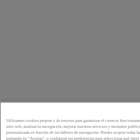
Utilizamos cookies propias y de terceros para garantizar el correcto funcionami
sitio web, analizar la navegación, mejorar nuestros servicios y mostrarte public
personalizada en función de tus hábitos de navegación. Puedes aceptar todas la
pulsando en “Aceptar”, o configurar tus preferencias para seleccionar qué tipos