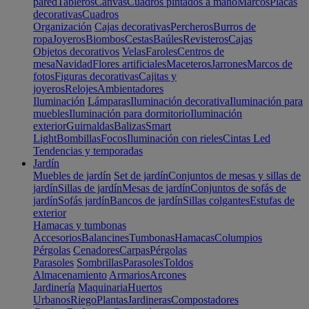
pared
Tableros
Canvas
Cuadros pintados a mano
Marcos
Placas
decorativas
Cuadros
Organización
Cajas decorativas
Percheros
Burros de
ropa
Joyeros
Biombos
Cestas
Baúles
Revisteros
Cajas
Objetos decorativos
Velas
Faroles
Centros de
mesa
Navidad
Flores artificiales
Maceteros
Jarrones
Marcos de
fotos
Figuras decorativas
Cajitas y
joyeros
Relojes
Ambientadores
Iluminación
Lámparas
Iluminación decorativa
Iluminación para
muebles
Iluminación para dormitorio
Iluminación
exterior
Guirnaldas
Balizas
Smart
Light
Bombillas
Focos
Iluminación con rieles
Cintas Led
Tendencias y temporadas
Jardín
Muebles de jardín
Set de jardín
Conjuntos de mesas y sillas de
jardín
Sillas de jardín
Mesas de jardín
Conjuntos de sofás de
jardín
Sofás jardín
Bancos de jardín
Sillas colgantes
Estufas de
exterior
Hamacas y tumbonas
Accesorios
Balancines
Tumbonas
Hamacas
Columpios
Pérgolas
Cenadores
Carpas
Pérgolas
Parasoles
Sombrillas
Parasoles
Toldos
Almacenamiento
Armarios
Arcones
Jardinería
Maquinaria
Huertos
Urbanos
Riego
Plantas
Jardineras
Compostadores