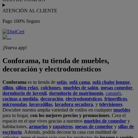
ATENCIÓN AL CLIENTE
Pago 100% Seguro
¡Nueva app!
Conforama, tu tienda de muebles,
decoración y electrodomésticos
Conforama
es tu tienda de
sofás
,
sofá cama
,
sofá chaise longue
,
sillón
,
sillón relax
,
colchones
,
muebles de salón
,
mesas comedor
,
dormitorio de juvenil
,
dormitorio de matrimonio
,
canapés
,
cocinas a medida
,
decoración
,
electrodomésticos
,
frigoríficos
,
microondas
,
lavavajillas
,
lavadora secadora
, y
televisiones
.
Descubre nuestra amplia variedad de estilos en cualquier
muebles
para tu hogar,
con los mejores precios y promociones
. Crea el
espacio en el que vives gracias a nuestros
muebles de comedor
y
habitaciones,
armarios
y
zapateros
,
mesas de comedor
y
sillas de
escritorio
. Además, podrás decorar tu casa con multitud de
artículos, tener el mejor ocio con los productos de
imagen y sonido