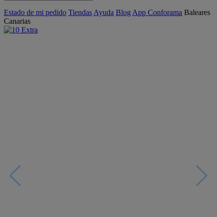
Estado de mi pedido
Tiendas
Ayuda
Blog
App Conforama
Baleares
Canarias