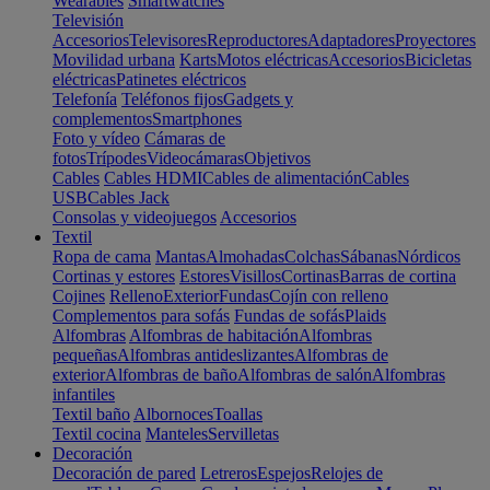
Wearables
Smartwatches
Televisión
Accesorios
Televisores
Reproductores
Adaptadores
Proyectores
Movilidad urbana
Karts
Motos eléctricas
Accesorios
Bicicletas
eléctricas
Patinetes eléctricos
Telefonía
Teléfonos fijos
Gadgets y
complementos
Smartphones
Foto y vídeo
Cámaras de
fotos
Trípodes
Videocámaras
Objetivos
Cables
Cables HDMI
Cables de alimentación
Cables
USB
Cables Jack
Consolas y videojuegos
Accesorios
Textil
Ropa de cama
Mantas
Almohadas
Colchas
Sábanas
Nórdicos
Cortinas y estores
Estores
Visillos
Cortinas
Barras de cortina
Cojines
Relleno
Exterior
Fundas
Cojín con relleno
Complementos para sofás
Fundas de sofás
Plaids
Alfombras
Alfombras de habitación
Alfombras
pequeñas
Alfombras antideslizantes
Alfombras de
exterior
Alfombras de baño
Alfombras de salón
Alfombras
infantiles
Textil baño
Albornoces
Toallas
Textil cocina
Manteles
Servilletas
Decoración
Decoración de pared
Letreros
Espejos
Relojes de