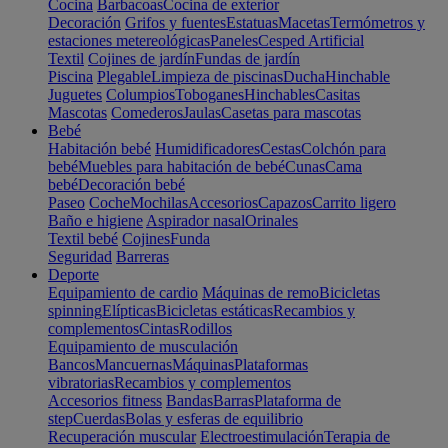
Cocina
Barbacoas
Cocina de exterior
Decoración
Grifos y fuentes
Estatuas
Macetas
Termómetros y
estaciones metereológicas
Paneles
Cesped Artificial
Textil
Cojines de jardín
Fundas de jardín
Piscina
Plegable
Limpieza de piscinas
Ducha
Hinchable
Juguetes
Columpios
Toboganes
Hinchables
Casitas
Mascotas
Comederos
Jaulas
Casetas para mascotas
Bebé
Habitación bebé
Humidificadores
Cestas
Colchón para
bebé
Muebles para habitación de bebé
Cunas
Cama
bebé
Decoración bebé
Paseo
Coche
Mochilas
Accesorios
Capazos
Carrito ligero
Baño e higiene
Aspirador nasal
Orinales
Textil bebé
Cojines
Funda
Seguridad
Barreras
Deporte
Equipamiento de cardio
Máquinas de remo
Bicicletas
spinning
Elípticas
Bicicletas estáticas
Recambios y
complementos
Cintas
Rodillos
Equipamiento de musculación
Bancos
Mancuernas
Máquinas
Plataformas
vibratorias
Recambios y complementos
Accesorios fitness
Bandas
Barras
Plataforma de
step
Cuerdas
Bolas y esferas de equilibrio
Recuperación muscular
Electroestimulación
Terapia de