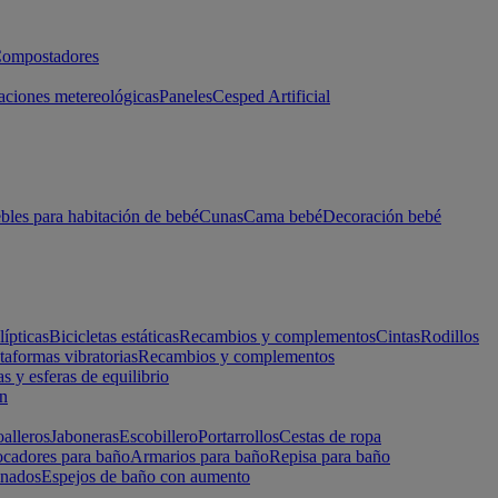
ompostadores
aciones metereológicas
Paneles
Cesped Artificial
les para habitación de bebé
Cunas
Cama bebé
Decoración bebé
lípticas
Bicicletas estáticas
Recambios y complementos
Cintas
Rodillos
taformas vibratorias
Recambios y complementos
s y esferas de equilibrio
ón
alleros
Jaboneras
Escobillero
Portarrollos
Cestas de ropa
cadores para baño
Armarios para baño
Repisa para baño
inados
Espejos de baño con aumento