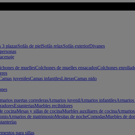
s 3 plazas
Sofás de piel
Sofás relax
Sofás exterior
Divanes
apersonas
macenaje
chones de muelles
Colchones de muelles ensacados
Colchones enrollad
eres
Camas juveniles
Camas infantiles
Literas
Camas nido
ones
marios puertas correderas
Armarios juvenil
Armarios infantiles
Armarios 
radores
Estanterias
Muebles recibidores
e cocina
Mesas y sillas de cocina
Muebles auxiliares de cocina
Armarios
onio
Armarios de matrimonio
Mesitas de noche
Comodas
Muebles de dor
tanterías
entos para sillas