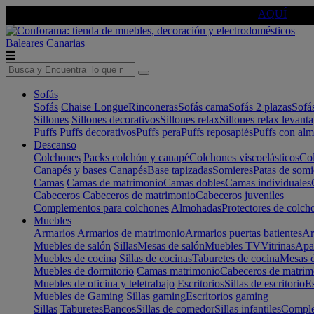
🔵Cambia tu electro con
-10% EXTRA
de descuento ☑️
AQUÍ
Baleares
Canarias
Sofás
Sofás
Chaise Longue
Rinconeras
Sofás cama
Sofás 2 plazas
Sofá
Sillones
Sillones decorativos
Sillones relax
Sillones relax levant
Puffs
Puffs decorativos
Puffs pera
Puffs reposapiés
Puffs con al
Descanso
Colchones
Packs colchón y canapé
Colchones viscoelásticos
Col
Canapés y bases
Canapés
Base tapizadas
Somieres
Patas de somi
Camas
Camas de matrimonio
Camas dobles
Camas individuales
Cabeceros
Cabeceros de matrimonio
Cabeceros juveniles
Complementos para colchones
Almohadas
Protectores de colch
Muebles
Armarios
Armarios de matrimonio
Armarios puertas batientes
Ar
Muebles de salón
Sillas
Mesas de salón
Muebles TV
Vitrinas
Apa
Muebles de cocina
Sillas de cocinas
Taburetes de cocina
Mesas d
Muebles de dormitorio
Camas matrimonio
Cabeceros de matrim
Muebles de oficina y teletrabajo
Escritorios
Sillas de escritorio
Es
Muebles de Gaming
Sillas gaming
Escritorios gaming
Sillas
Taburetes
Bancos
Sillas de comedor
Sillas infantiles
Complem