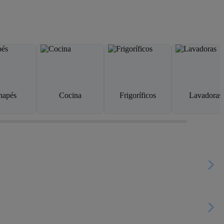
napés
Cocina
Frigoríficos
Lavadoras