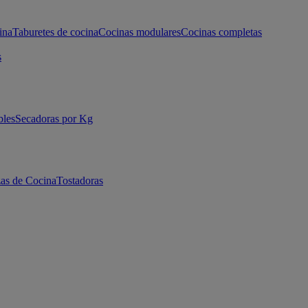
ina
Taburetes de cocina
Cocinas modulares
Cocinas completas
s
bles
Secadoras por Kg
as de Cocina
Tostadoras