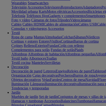
Wearables
Smartwatches
Televisión
Accesorios
Televisores
Reproductores
Adaptadores
Pr
Movilidad urbana
Karts
Motos eléctricas
Accesorios
Bicicletas el
Telefonía
Teléfonos fijos
Gadgets y complementos
Smartphones
Foto y vídeo
Cámaras de fotos
Trípodes
Videocámaras
Cables
Cables HDMI
Cables de alimentación
Cables USB
Cable
Consolas y videojuegos
Accesorios
Textil
Ropa de cama
Mantas
Almohadas
Colchas
Sábanas
Nórdicos
Cortinas y estores
Estores
Visillos
Cortinas
Barras de cortina
Cojines
Relleno
Exterior
Fundas
Cojín con relleno
Complementos para sofás
Fundas de sofás
Plaids
Alfombras
Alfombras de habitación
Alfombras pequeñas
Alfomb
Textil baño
Albornoces
Toallas
Textil cocina
Manteles
Servilletas
Decoración
Decoración de pared
Letreros
Espejos
Relojes de pared
Tableros
Organización
Cajas decorativas
Percheros
Burros de ropa
Joyero
Objetos decorativos
Velas
Faroles
Centros de mesa
Navidad
Flore
Iluminación
Lámparas
Iluminación decorativa
Iluminación para 
Tendencias y temporadas
Jardín
Muebles de jardín
Set de jardín
Conjuntos de mesas y sillas de j
Hamacas y tumbonas
Accesorios
Balancines
Tumbonas
Hamaca
Pérgolas
Cenadores
Carpas
Pérgolas