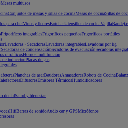
s
Mesas multiusos
cina
Conjuntos de mesas y sillas de cocina
Mesas de cocina
Sillas de coc
los para chef
Vinos y licores
Botellas
Utensilios de cocina
Vajilla
Bandeja
s
Frigoríficos integrables
Frigoríficos pequeños
Frigoríficos portátiles
es
ior
Lavadoras - Secadoras
Lavadoras integrables
Lavadoras por kg
r
Secadoras de condensación
Secadoras de evacuación
Secadoras integra
s pirolíticos
Hornos multifunción
s de inducción
Placas de gas
ntegrables
afeteras
Planchas de asar
Batidoras
Amasadores
Robots de Cocina
Balanz
alefactores
Difusores
Emisores Térmicos
Humidificadores
o dental
Salud y bienestar
voces
Hifi
Barras de sonido
Audio car y GPS
Micrófonos
presoras