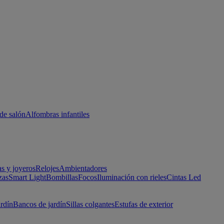
de salón
Alfombras infantiles
as y joyeros
Relojes
Ambientadores
zas
Smart Light
Bombillas
Focos
Iluminación con rieles
Cintas Led
ardín
Bancos de jardín
Sillas colgantes
Estufas de exterior