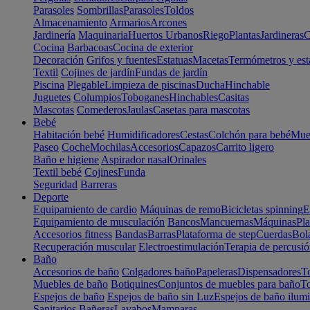
Parasoles
Sombrillas
Parasoles
Toldos
Almacenamiento
Armarios
Arcones
Jardinería
Maquinaria
Huertos Urbanos
Riego
Plantas
Jardineras
C
Cocina
Barbacoas
Cocina de exterior
Decoración
Grifos y fuentes
Estatuas
Macetas
Termómetros y est
Textil
Cojines de jardín
Fundas de jardín
Piscina
Plegable
Limpieza de piscinas
Ducha
Hinchable
Juguetes
Columpios
Toboganes
Hinchables
Casitas
Mascotas
Comederos
Jaulas
Casetas para mascotas
Bebé
Habitación bebé
Humidificadores
Cestas
Colchón para bebé
Mueb
Paseo
Coche
Mochilas
Accesorios
Capazos
Carrito ligero
Baño e higiene
Aspirador nasal
Orinales
Textil bebé
Cojines
Funda
Seguridad
Barreras
Deporte
Equipamiento de cardio
Máquinas de remo
Bicicletas spinning
E
Equipamiento de musculación
Bancos
Mancuernas
Máquinas
Pla
Accesorios fitness
Bandas
Barras
Plataforma de step
Cuerdas
Bola
Recuperación muscular
Electroestimulación
Terapia de percusi
Baño
Accesorios de baño
Colgadores baño
Papeleras
Dispensadores
To
Muebles de baño
Botiquines
Conjuntos de muebles para baño
To
Espejos de baño
Espejos de baño sin Luz
Espejos de baño ilum
Sanitarios
Bañeras
Lavabos
Mamparas