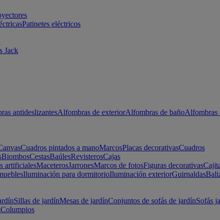
oyectores
éctricas
Patinetes eléctricos
s Jack
ras antideslizantes
Alfombras de exterior
Alfombras de baño
Alfombras 
Canvas
Cuadros pintados a mano
Marcos
Placas decorativas
Cuadros
s
Biombos
Cestas
Baúles
Revisteros
Cajas
s artificiales
Maceteros
Jarrones
Marcos de fotos
Figuras decorativas
Cajit
muebles
Iluminación para dormitorio
Iluminación exterior
Guirnaldas
Bali
ardín
Sillas de jardín
Mesas de jardín
Conjuntos de sofás de jardín
Sofás j
s
Columpios