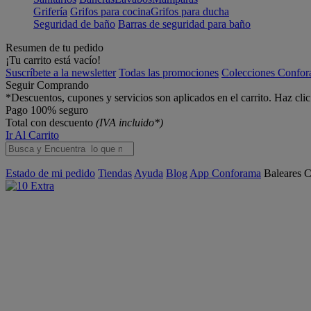
Grifería
Grifos para cocina
Grifos para ducha
Seguridad de baño
Barras de seguridad para baño
Resumen de tu pedido
¡Tu carrito está vacío!
Suscríbete a la newsletter
Todas las promociones
Colecciones Confo
Seguir Comprando
*Descuentos, cupones y servicios son aplicados en el carrito. Haz cli
Pago 100% seguro
Total con descuento
(IVA incluido*)
Ir Al Carrito
Estado de mi pedido
Tiendas
Ayuda
Blog
App Conforama
Baleares
C