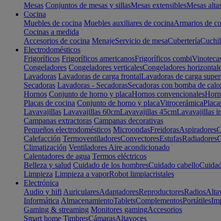
Mesas
Conjuntos de mesas y sillas
Mesas extensibles
Mesas alta
Cocina
Muebles de cocina
Muebles auxiliares de cocina
Armarios de co
Cocinas a medida
Accesorios de cocina
Menaje
Servicio de mesa
Cubertería
Cuchil
Electrodomésticos
Frigoríficos
Frigoríficos americanos
Frigoríficos combi
Vinoteca
Congeladores
Congeladores verticales
Congeladores horizontal
Lavadoras
Lavadoras de carga frontal
Lavadoras de carga super
Secadoras
Lavadoras - Secadoras
Secadoras con bomba de calo
Hornos
Conjunto de horno y placa
Hornos convencionales
Horno
Placas de cocina
Conjunto de horno y placa
Vitrocerámica
Placa
Lavavajillas
Lavavajillas 60cm
Lavavajillas 45cm
Lavavajillas i
Campanas extractoras
Campanas decorativas
Pequeños electrodomésticos
Microondas
Freidoras
Aspiradores
C
Calefacción
Termoventiladores
Convectores
Estufas
Radiadores
C
Climatización
Ventiladores
Aire acondicionado
Calentadores de agua
Termos eléctricos
Belleza y salud
Cuidado de los hombres
Cuidado cabello
Cuidad
Limpieza
Limpieza a vapor
Robot limpiacristales
Electrónica
Audio y hifi
Auriculares
Adaptadores
Reproductores
Radios
Alta
Informática
Almacenamiento
Tablets
Complementos
Portátiles
Im
Gaming & streaming
Monitores gaming
Accesorios
Smart home
Timbres
Cámaras
Altavoces