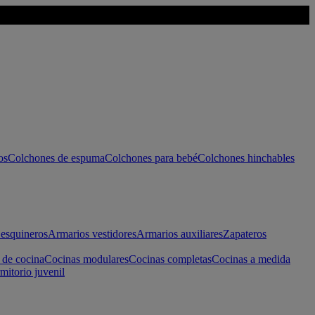
os
Colchones de espuma
Colchones para bebé
Colchones hinchables
esquineros
Armarios vestidores
Armarios auxiliares
Zapateros
 de cocina
Cocinas modulares
Cocinas completas
Cocinas a medida
mitorio juvenil