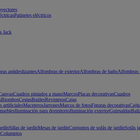
oyectores
éctricas
Patinetes eléctricos
s Jack
ras antideslizantes
Alfombras de exterior
Alfombras de baño
Alfombras 
Canvas
Cuadros pintados a mano
Marcos
Placas decorativas
Cuadros
s
Biombos
Cestas
Baúles
Revisteros
Cajas
s artificiales
Maceteros
Jarrones
Marcos de fotos
Figuras decorativas
Cajit
muebles
Iluminación para dormitorio
Iluminación exterior
Guirnaldas
Bali
ardín
Sillas de jardín
Mesas de jardín
Conjuntos de sofás de jardín
Sofás j
s
Columpios