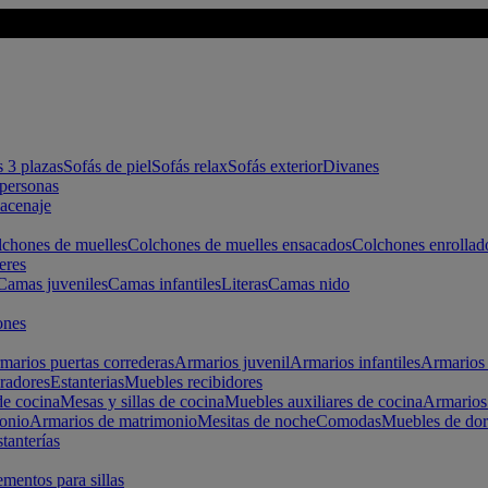
s 3 plazas
Sofás de piel
Sofás relax
Sofás exterior
Divanes
apersonas
macenaje
chones de muelles
Colchones de muelles ensacados
Colchones enrollad
eres
Camas juveniles
Camas infantiles
Literas
Camas nido
ones
marios puertas correderas
Armarios juvenil
Armarios infantiles
Armarios 
radores
Estanterias
Muebles recibidores
e cocina
Mesas y sillas de cocina
Muebles auxiliares de cocina
Armarios
onio
Armarios de matrimonio
Mesitas de noche
Comodas
Muebles de dor
tanterías
entos para sillas