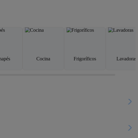
napés
Cocina
Frigoríficos
Lavadoras