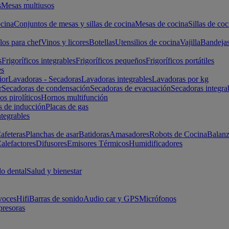
s
Mesas multiusos
cina
Conjuntos de mesas y sillas de cocina
Mesas de cocina
Sillas de coc
los para chef
Vinos y licores
Botellas
Utensilios de cocina
Vajilla
Bandeja
s
Frigoríficos integrables
Frigoríficos pequeños
Frigoríficos portátiles
es
ior
Lavadoras - Secadoras
Lavadoras integrables
Lavadoras por kg
r
Secadoras de condensación
Secadoras de evacuación
Secadoras integra
s pirolíticos
Hornos multifunción
s de inducción
Placas de gas
ntegrables
afeteras
Planchas de asar
Batidoras
Amasadores
Robots de Cocina
Balanz
alefactores
Difusores
Emisores Térmicos
Humidificadores
o dental
Salud y bienestar
voces
Hifi
Barras de sonido
Audio car y GPS
Micrófonos
presoras