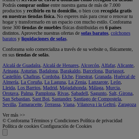
Podrás
comprar online
entre nuestra gama de más de 7.000
productos y
recibirlo en tu domicilio
, o bien con
recogida gratis
en nuestras tiendas física.
No esperes más para crear o renovar tu
hogar y transformarlo en un espacio con mucho estilo. Conforama
tiene 300
tiendas de muebles
físicas distribuidas en
6 países
distintos. Aproveche nuestras ofertas de
sofas baratos
,
colchones
baratos
y
liquidaciones de sofas
.
Conforama solo comercializa a través de su website o, físicamente,
en sus
tiendas de sofás
.
Alcalá de Guadaíra
,
Alcalá de Henares
,
Alcorcón
,
Alfafar
,
Alicante
,
Arinaga
,
Asturias
,
Badalona
,
Barakaldo
,
Barcelona
,
Burjassot
,
Castellón
,
Chafiras
,
Cordoba
,
Elche
,
Finestrat
,
Granada
,
Huércal de
Almería
,
La Coruña
,
La Laguna
,
La Zenia
,
Lanzarote
,
León
,
Lleida
,
Los Barrios
,
Madrid
,
Majadahonda
,
Málaga
,
Murcia
,
Orotava
,
Palma
,
Pamplona
,
Rivas
,
Sabadell
,
Sagunto
,
Salt, Girona
,
San Sebastian
,
Sant Boi
,
Santander
,
Santiago de Compostela
,
Sevilla
,
Tamaraceite
,
Terrassa
,
Viana
,
Vilanova i la Geltrú
,
Zaragoza
Ver más >>
© Conforama
Términos y Condiciones
Política de privacidad
Política de cookies
Configuración de Cookies