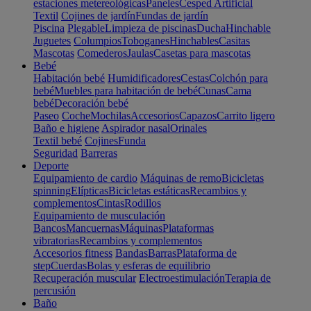
estaciones metereológicas
Paneles
Cesped Artificial
Textil
Cojines de jardín
Fundas de jardín
Piscina
Plegable
Limpieza de piscinas
Ducha
Hinchable
Juguetes
Columpios
Toboganes
Hinchables
Casitas
Mascotas
Comederos
Jaulas
Casetas para mascotas
Bebé
Habitación bebé
Humidificadores
Cestas
Colchón para
bebé
Muebles para habitación de bebé
Cunas
Cama
bebé
Decoración bebé
Paseo
Coche
Mochilas
Accesorios
Capazos
Carrito ligero
Baño e higiene
Aspirador nasal
Orinales
Textil bebé
Cojines
Funda
Seguridad
Barreras
Deporte
Equipamiento de cardio
Máquinas de remo
Bicicletas
spinning
Elípticas
Bicicletas estáticas
Recambios y
complementos
Cintas
Rodillos
Equipamiento de musculación
Bancos
Mancuernas
Máquinas
Plataformas
vibratorias
Recambios y complementos
Accesorios fitness
Bandas
Barras
Plataforma de
step
Cuerdas
Bolas y esferas de equilibrio
Recuperación muscular
Electroestimulación
Terapia de
percusión
Baño