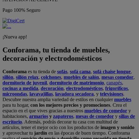
Pago 100% Seguro
¡Nueva app!
Conforama, tu tienda de muebles,
decoración y electrodomésticos
Conforama
es tu tienda de
sofás
,
sofá cama
,
sofá chaise longue
,
sillón
,
sillón relax
,
colchones
,
muebles de salón
,
mesas comedor
,
dormitorio de juvenil
,
dormitorio de matrimonio
,
canapés
,
cocinas a medida
,
decoración
,
electrodomésticos
,
frigoríficos
,
microondas
,
lavavajillas
,
lavadora secadora
, y
televisiones
.
Descubre nuestra amplia variedad de estilos en cualquier
muebles
para tu hogar,
con los mejores precios y promociones
. Crea el
espacio en el que vives gracias a nuestros
muebles de comedor
y
habitaciones,
armarios
y
zapateros
,
mesas de comedor
y
sillas de
escritorio
. Además, podrás decorar tu casa con multitud de
artículos, tener el mejor ocio con los productos de
imagen y sonido
y aprovechar tu
jardín
en las épocas de buen tiempo. Conforama
realiza el
servicio de envío a domicilio como recogida en tienda.