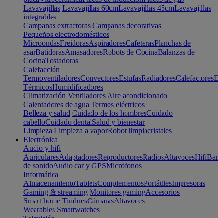
Lavavajillas
Lavavajillas 60cm
Lavavajillas 45cm
Lavavajillas
integrables
Campanas extractoras
Campanas decorativas
Pequeños electrodomésticos
Microondas
Freidoras
Aspiradores
Cafeteras
Planchas de
asar
Batidoras
Amasadores
Robots de Cocina
Balanzas de
Cocina
Tostadoras
Calefacción
Termoventiladores
Convectores
Estufas
Radiadores
Calefactores
D
Térmicos
Humidificadores
Climatización
Ventiladores
Aire acondicionado
Calentadores de agua
Termos eléctricos
Belleza y salud
Cuidado de los hombres
Cuidado
cabello
Cuidado dental
Salud y bienestar
Limpieza
Limpieza a vapor
Robot limpiacristales
Electrónica
Audio y hifi
Auriculares
Adaptadores
Reproductores
Radios
Altavoces
Hifi
Bar
de sonido
Audio car y GPS
Micrófonos
Informática
Almacenamiento
Tablets
Complementos
Portátiles
Impresoras
Gaming & streaming
Monitores gaming
Accesorios
Smart home
Timbres
Cámaras
Altavoces
Wearables
Smartwatches