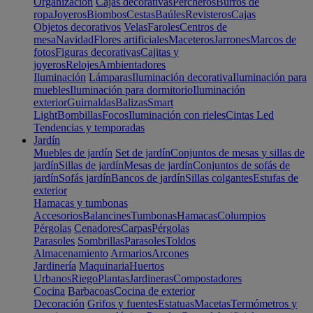
Organización
Cajas decorativas
Percheros
Burros de
ropa
Joyeros
Biombos
Cestas
Baúles
Revisteros
Cajas
Objetos decorativos
Velas
Faroles
Centros de
mesa
Navidad
Flores artificiales
Maceteros
Jarrones
Marcos de
fotos
Figuras decorativas
Cajitas y
joyeros
Relojes
Ambientadores
Iluminación
Lámparas
Iluminación decorativa
Iluminación para
muebles
Iluminación para dormitorio
Iluminación
exterior
Guirnaldas
Balizas
Smart
Light
Bombillas
Focos
Iluminación con rieles
Cintas Led
Tendencias y temporadas
Jardín
Muebles de jardín
Set de jardín
Conjuntos de mesas y sillas de
jardín
Sillas de jardín
Mesas de jardín
Conjuntos de sofás de
jardín
Sofás jardín
Bancos de jardín
Sillas colgantes
Estufas de
exterior
Hamacas y tumbonas
Accesorios
Balancines
Tumbonas
Hamacas
Columpios
Pérgolas
Cenadores
Carpas
Pérgolas
Parasoles
Sombrillas
Parasoles
Toldos
Almacenamiento
Armarios
Arcones
Jardinería
Maquinaria
Huertos
Urbanos
Riego
Plantas
Jardineras
Compostadores
Cocina
Barbacoas
Cocina de exterior
Decoración
Grifos y fuentes
Estatuas
Macetas
Termómetros y