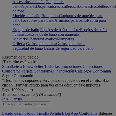
Accesorios de baño
Colgadores
baño
Papeleras
Dispensadores
Toalleros
Jaboneras
Escobillero
Port
de ropa
Muebles de baño
Botiquines
Conjuntos de muebles para
baño
Tocadores para baño
Armarios para baño
Repisa para
baño
Espejos de baño
Espejos de baño sin Luz
Espejos de baño
iluminados
Espejos de baño con aumento
Sanitarios
Bañeras
Lavabos
Mamparas
Grifería
Grifos para cocina
Grifos para ducha
Seguridad de baño
Barras de seguridad para baño
Resumen de tu pedido
¡Tu carrito está vacío!
Suscríbete a la newsletter
Todas las promociones
Colecciones
Conforama
Tarjeta Conforama
Financiación
Catálogos Conforama
Seguir Comprando
*Descuentos, cupones y servicios son aplicados en el carrito. Haz
clic en Tramitar Pedido para ver estos descuentos e importes
Pago 100% seguro
Total con descuento
(IVA incluido*)
Ir Al Carrito
Estado de mi pedido
Tiendas
Ayuda
Blog
App Conforama
Baleares