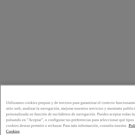
Utilizamos cookies propias y de terceros para garantizar el correcto funcionami
sitio web, analizar la navegación, mejorar nuestros servicios y mostrarte public
personalizada en función de tus hábitos de navegación. Puedes aceptar todas la
pulsando en “Aceptar”, o configurar tus preferencias para seleccionar qué tipos
cookies deseas permitir o rechazar. Para más información, consulta nuestra
Pol
Cookies