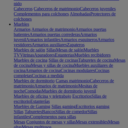
nido
Cabeceros
Cabeceros de matrimonio
Cabeceros juveniles
Complementos para colchones
Almohadas
Protectores de
colchones
Muebles
Armarios
Armarios de matrimonio
Armarios puertas
batientes
Armarios puertas correderas
Armarios
juvenil
Armarios infantiles
Armarios esquineros
Armarios
vestidores
Armarios auxiliares
Zapateros
Muebles de salón
Sillas
Mesas de salón
Muebles
TV
Vitrinas
Aparadores
Estanterias
Muebles recibidores
Muebles de cocina
Sillas de cocinas
Taburetes de cocina
Mesas
de cocina
Mesas y sillas de cocina
Muebles auxiliares de
cocina
Armarios de cocina
Cocinas modulares
Cocinas
completas
Cocinas a medida
Muebles de dormitorio
Camas matrimonio
Cabeceros de
matrimonio
Armarios de matrimonio
Mesitas de
noche
Comodas
Muebles de dormitorio juvenil
Muebles de oficina y teletrabajo
Escritorios
Sillas de
escritorio
Estanterías
Muebles de Gaming
Sillas gaming
Escritorios gaming
Sillas
Taburetes
Bancos
Sillas de comedor
Sillas
infantiles
Complementos para sillas
Mesas
Conjuntos de mesas y sillas
Mesas extensibles
Mesas
altas
Mesas multiusos