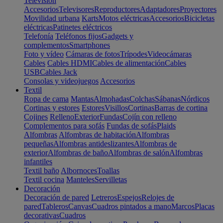
Televisión
Accesorios
Televisores
Reproductores
Adaptadores
Proyectores
Movilidad urbana
Karts
Motos eléctricas
Accesorios
Bicicletas
eléctricas
Patinetes eléctricos
Telefonía
Teléfonos fijos
Gadgets y
complementos
Smartphones
Foto y vídeo
Cámaras de fotos
Trípodes
Videocámaras
Cables
Cables HDMI
Cables de alimentación
Cables
USB
Cables Jack
Consolas y videojuegos
Accesorios
Textil
Ropa de cama
Mantas
Almohadas
Colchas
Sábanas
Nórdicos
Cortinas y estores
Estores
Visillos
Cortinas
Barras de cortina
Cojines
Relleno
Exterior
Fundas
Cojín con relleno
Complementos para sofás
Fundas de sofás
Plaids
Alfombras
Alfombras de habitación
Alfombras
pequeñas
Alfombras antideslizantes
Alfombras de
exterior
Alfombras de baño
Alfombras de salón
Alfombras
infantiles
Textil baño
Albornoces
Toallas
Textil cocina
Manteles
Servilletas
Decoración
Decoración de pared
Letreros
Espejos
Relojes de
pared
Tableros
Canvas
Cuadros pintados a mano
Marcos
Placas
decorativas
Cuadros