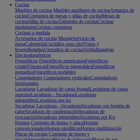
Cocina
Muebles de cocina
Muebles auxiliares de cocina
Armarios de
cocina
Conjuntos de mesas y sillas de cocina
Mesas de
cocina
Sillas de cocina
Taburetes de cocina
Cocinas
modulares
Cocinas completas
Cocinas a medida
Accesorios de cocina
Menaje
Servicio de
mesa
Cubertería
Cuchillos para chef
Vinos y
licores
Botellas
Utensilios de cocina
Vajilla
Bandejas
Electrodomésticos
Frigoríficos
Frigoríficos americanos
Frigoríficos
combi
Vinotecas
Frigoríficos integrables
Frigoríficos
pequeños
Frigoríficos portátiles
Congeladores
Congeladores verticales
Congeladores
horizontales
Lavadoras
Lavadoras de carga frontal
Lavadoras de carga
superior
Lavadoras - Secadoras
Lavadoras
integrables
Lavadoras por kg
Secadoras
Lavadoras - Secadoras
Secadoras con bomba de
calor
Secadoras de condensación
Secadoras de
evacuación
Secadoras integrables
Secadoras por Kg
Hornos
Conjunto de horno y placa
Hornos
convencionales
Hornos pirolíticos
Hornos multifunción
Placas de cocina
Conjunto de horno y
placa
Vitrocerámica
Placas de inducción
Placas de gas