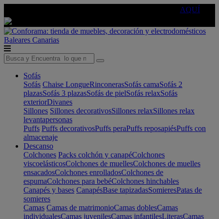
🔵Cambia tu electro con
-10% EXTRA
de descuento ☑️
AQUÍ
Baleares
Canarias
Sofás
Sofás
Chaise Longue
Rinconeras
Sofás cama
Sofás 2
plazas
Sofás 3 plazas
Sofás de piel
Sofás relax
Sofás
exterior
Divanes
Sillones
Sillones decorativos
Sillones relax
Sillones relax
levantapersonas
Puffs
Puffs decorativos
Puffs pera
Puffs reposapiés
Puffs con
almacenaje
Descanso
Colchones
Packs colchón y canapé
Colchones
viscoelásticos
Colchones de muelles
Colchones de muelles
ensacados
Colchones enrollados
Colchones de
espuma
Colchones para bebé
Colchones hinchables
Canapés y bases
Canapés
Base tapizadas
Somieres
Patas de
somieres
Camas
Camas de matrimonio
Camas dobles
Camas
individuales
Camas juveniles
Camas infantiles
Literas
Camas