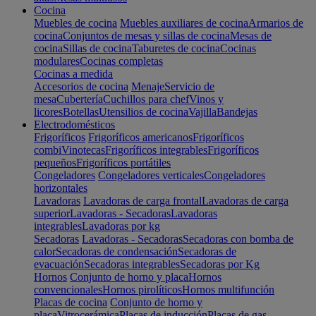
Cocina
Muebles de cocina
Muebles auxiliares de cocina
Armarios de
cocina
Conjuntos de mesas y sillas de cocina
Mesas de
cocina
Sillas de cocina
Taburetes de cocina
Cocinas
modulares
Cocinas completas
Cocinas a medida
Accesorios de cocina
Menaje
Servicio de
mesa
Cubertería
Cuchillos para chef
Vinos y
licores
Botellas
Utensilios de cocina
Vajilla
Bandejas
Electrodomésticos
Frigoríficos
Frigoríficos americanos
Frigoríficos
combi
Vinotecas
Frigoríficos integrables
Frigoríficos
pequeños
Frigoríficos portátiles
Congeladores
Congeladores verticales
Congeladores
horizontales
Lavadoras
Lavadoras de carga frontal
Lavadoras de carga
superior
Lavadoras - Secadoras
Lavadoras
integrables
Lavadoras por kg
Secadoras
Lavadoras - Secadoras
Secadoras con bomba de
calor
Secadoras de condensación
Secadoras de
evacuación
Secadoras integrables
Secadoras por Kg
Hornos
Conjunto de horno y placa
Hornos
convencionales
Hornos pirolíticos
Hornos multifunción
Placas de cocina
Conjunto de horno y
placa
Vitrocerámica
Placas de inducción
Placas de gas