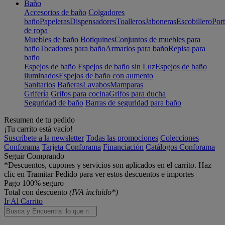
Baño
Accesorios de baño
Colgadores
baño
Papeleras
Dispensadores
Toalleros
Jaboneras
Escobillero
Port
de ropa
Muebles de baño
Botiquines
Conjuntos de muebles para
baño
Tocadores para baño
Armarios para baño
Repisa para
baño
Espejos de baño
Espejos de baño sin Luz
Espejos de baño
iluminados
Espejos de baño con aumento
Sanitarios
Bañeras
Lavabos
Mamparas
Grifería
Grifos para cocina
Grifos para ducha
Seguridad de baño
Barras de seguridad para baño
Resumen de tu pedido
¡Tu carrito está vacío!
Suscríbete a la newsletter
Todas las promociones
Colecciones
Conforama
Tarjeta Conforama
Financiación
Catálogos Conforama
Seguir Comprando
*Descuentos, cupones y servicios son aplicados en el carrito. Haz
clic en Tramitar Pedido para ver estos descuentos e importes
Pago 100% seguro
Total con descuento
(IVA incluido*)
Ir Al Carrito