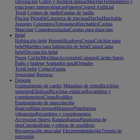
Decoración
Grifos y fuentes
Estatuas
Macetas
Termómetros y
estaciones metereológicas
Paneles
Cesped Artificial
Textil
Cojines de jardín
Fundas de jardín
Piscina
Plegable
Limpieza de piscinas
Ducha
Hinchable
Juguetes
Columpios
Toboganes
Hinchables
Casitas
Mascotas
Comederos
Jaulas
Casetas para mascotas
Bebé
Habitación bebé
Humidificadores
Cestas
Colchón para
bebé
Muebles para habitación de bebé
Cunas
Cama
bebé
Decoración bebé
Paseo
Coche
Mochilas
Accesorios
Capazos
Carrito ligero
Baño e higiene
Aspirador nasal
Orinales
Textil bebé
Cojines
Funda
Seguridad
Barreras
Deporte
Equipamiento de cardio
Máquinas de remo
Bicicletas
spinning
Elípticas
Bicicletas estáticas
Recambios y
complementos
Cintas
Rodillos
Equipamiento de musculación
Bancos
Mancuernas
Máquinas
Plataformas
vibratorias
Recambios y complementos
Accesorios fitness
Bandas
Barras
Plataforma de
step
Cuerdas
Bolas y esferas de equilibrio
Recuperación muscular
Electroestimulación
Terapia de
percusión