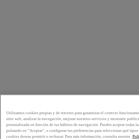
Utilizamos cookies propias y de terceros para garantizar el correcto funcionami
sitio web, analizar la navegación, mejorar nuestros servicios y mostrarte public
personalizada en función de tus hábitos de navegación. Puedes aceptar todas la
pulsando en “Aceptar”, o configurar tus preferencias para seleccionar qué tipos
cookies deseas permitir o rechazar. Para más información, consulta nuestra
Pol