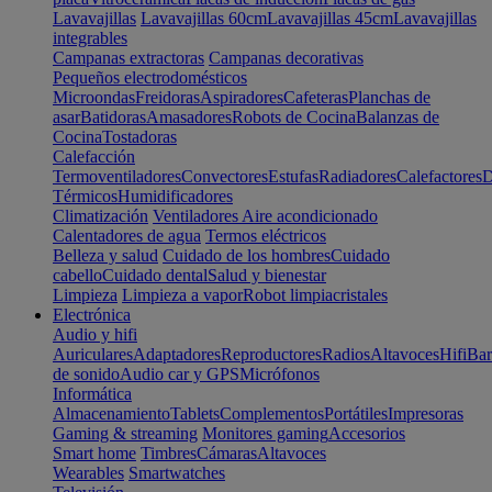
Lavavajillas
Lavavajillas 60cm
Lavavajillas 45cm
Lavavajillas
integrables
Campanas extractoras
Campanas decorativas
Pequeños electrodomésticos
Microondas
Freidoras
Aspiradores
Cafeteras
Planchas de
asar
Batidoras
Amasadores
Robots de Cocina
Balanzas de
Cocina
Tostadoras
Calefacción
Termoventiladores
Convectores
Estufas
Radiadores
Calefactores
D
Térmicos
Humidificadores
Climatización
Ventiladores
Aire acondicionado
Calentadores de agua
Termos eléctricos
Belleza y salud
Cuidado de los hombres
Cuidado
cabello
Cuidado dental
Salud y bienestar
Limpieza
Limpieza a vapor
Robot limpiacristales
Electrónica
Audio y hifi
Auriculares
Adaptadores
Reproductores
Radios
Altavoces
Hifi
Bar
de sonido
Audio car y GPS
Micrófonos
Informática
Almacenamiento
Tablets
Complementos
Portátiles
Impresoras
Gaming & streaming
Monitores gaming
Accesorios
Smart home
Timbres
Cámaras
Altavoces
Wearables
Smartwatches