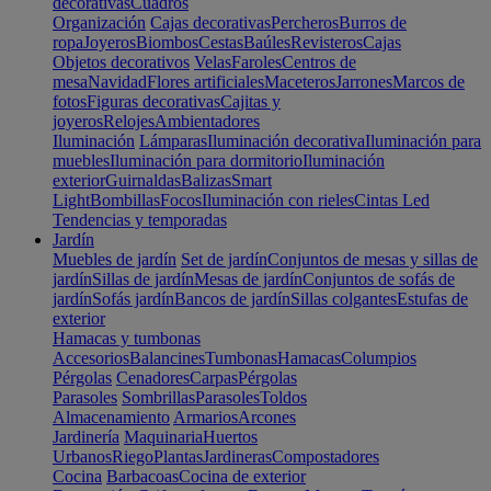
decorativas
Cuadros
Organización
Cajas decorativas
Percheros
Burros de
ropa
Joyeros
Biombos
Cestas
Baúles
Revisteros
Cajas
Objetos decorativos
Velas
Faroles
Centros de
mesa
Navidad
Flores artificiales
Maceteros
Jarrones
Marcos de
fotos
Figuras decorativas
Cajitas y
joyeros
Relojes
Ambientadores
Iluminación
Lámparas
Iluminación decorativa
Iluminación para
muebles
Iluminación para dormitorio
Iluminación
exterior
Guirnaldas
Balizas
Smart
Light
Bombillas
Focos
Iluminación con rieles
Cintas Led
Tendencias y temporadas
Jardín
Muebles de jardín
Set de jardín
Conjuntos de mesas y sillas de
jardín
Sillas de jardín
Mesas de jardín
Conjuntos de sofás de
jardín
Sofás jardín
Bancos de jardín
Sillas colgantes
Estufas de
exterior
Hamacas y tumbonas
Accesorios
Balancines
Tumbonas
Hamacas
Columpios
Pérgolas
Cenadores
Carpas
Pérgolas
Parasoles
Sombrillas
Parasoles
Toldos
Almacenamiento
Armarios
Arcones
Jardinería
Maquinaria
Huertos
Urbanos
Riego
Plantas
Jardineras
Compostadores
Cocina
Barbacoas
Cocina de exterior