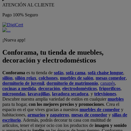
ATENCIÓN AL CLIENTE
Pago 100% Seguro
¡Nueva app!
Conforama, tu tienda de muebles,
decoración y electrodomésticos
Conforama
es tu tienda de
sofás
,
sofá cama
,
sofá chaise longue
,
sillón
,
sillón relax
,
colchones
,
muebles de salón
,
mesas comedor
,
dormitorio de juvenil
,
dormitorio de matrimonio
,
canapés
,
cocinas a medida
,
decoración
,
electrodomésticos
,
frigoríficos
,
microondas
,
lavavajillas
,
lavadora secadora
, y
televisiones
.
Descubre nuestra amplia variedad de estilos en cualquier
muebles
para tu hogar,
con los mejores precios y promociones
. Crea el
espacio en el que vives gracias a nuestros
muebles de comedor
y
habitaciones,
armarios
y
zapateros
,
mesas de comedor
y
sillas de
escritorio
. Además, podrás decorar tu casa con multitud de
artículos, tener el mejor ocio con los productos de
imagen y sonido
y aprovechar tu
jardín
en las épocas de buen tiempo. Conforama