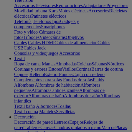
Televisión
Accesorios
Televisores
Reproductores
Adaptadores
Proyectores
Movilidad urbana
Karts
Motos eléctricas
Accesorios
Bicicletas
eléctricas
Patinetes eléctricos
Telefonía
Teléfonos fijos
Gadgets y
complementos
Smartphones
Foto y vídeo
Cámaras de
fotos
Trípodes
Videocámaras
Objetivos
Cables
Cables HDMI
Cables de alimentación
Cables
USB
Cables Jack
Consolas y videojuegos
Accesorios
Textil
Ropa de cama
Mantas
Almohadas
Colchas
Sábanas
Nórdicos
Cortinas y estores
Estores
Visillos
Cortinas
Barras de cortina
Cojines
Relleno
Exterior
Fundas
Cojín con relleno
Complementos para sofás
Fundas de sofás
Plaids
Alfombras
Alfombras de habitación
Alfombras
pequeñas
Alfombras antideslizantes
Alfombras de
exterior
Alfombras de baño
Alfombras de salón
Alfombras
infantiles
Textil baño
Albornoces
Toallas
Textil cocina
Manteles
Servilletas
Decoración
Decoración de pared
Letreros
Espejos
Relojes de
pared
Tableros
Canvas
Cuadros pintados a mano
Marcos
Placas