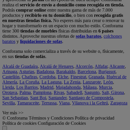
realiza el
servicio de envío a domicilio como recogida en tienda.
Podrás
comprar online
entre nuestra gama de más de 7.000
productos y
recibirlo en tu domicilio
, o bien con
recogida gratis
en nuestras tiendas física.
No esperes más para crear o renovar tu
hogar y transformarlo en un espacio con mucho estilo. Conforama
tiene 300
tiendas de muebles
físicas distribuidas en
6 países
distintos. Aproveche nuestras ofertas de
sofas baratos
,
colchones
baratos
y
liquidaciones de sofas
.
Conforama solo comercializa a través de su website o, físicamente,
en sus
tiendas de sofás
.
Alcalá de Guadaíra
,
Alcalá de Henares
,
Alcorcón
,
Alfafar
,
Alicante
,
Arinaga
,
Asturias
,
Badalona
,
Barakaldo
,
Barcelona
,
Burjassot
,
Castellón
,
Chafiras
,
Cordoba
,
Elche
,
Finestrat
,
Granada
,
Huércal de
Almería
,
La Coruña
,
La Laguna
,
La Zenia
,
Lanzarote
,
León
,
Lleida
,
Los Barrios
,
Madrid
,
Majadahonda
,
Málaga
,
Murcia
,
Orotava
,
Palma
,
Pamplona
,
Rivas
,
Sabadell
,
Sagunto
,
Salt, Girona
,
San Sebastian
,
Sant Boi
,
Santander
,
Santiago de Compostela
,
Sevilla
,
Tamaraceite
,
Terrassa
,
Viana
,
Vilanova i la Geltrú
,
Zaragoza
Ver más >>
© Conforama
Términos y Condiciones
Política de privacidad
Política de cookies
Configuración de Cookies