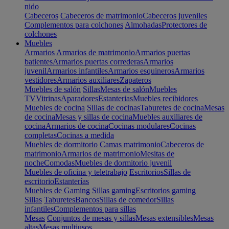
nido
Cabeceros
Cabeceros de matrimonio
Cabeceros juveniles
Complementos para colchones
Almohadas
Protectores de
colchones
Muebles
Armarios
Armarios de matrimonio
Armarios puertas
batientes
Armarios puertas correderas
Armarios
juvenil
Armarios infantiles
Armarios esquineros
Armarios
vestidores
Armarios auxiliares
Zapateros
Muebles de salón
Sillas
Mesas de salón
Muebles
TV
Vitrinas
Aparadores
Estanterias
Muebles recibidores
Muebles de cocina
Sillas de cocinas
Taburetes de cocina
Mesas
de cocina
Mesas y sillas de cocina
Muebles auxiliares de
cocina
Armarios de cocina
Cocinas modulares
Cocinas
completas
Cocinas a medida
Muebles de dormitorio
Camas matrimonio
Cabeceros de
matrimonio
Armarios de matrimonio
Mesitas de
noche
Comodas
Muebles de dormitorio juvenil
Muebles de oficina y teletrabajo
Escritorios
Sillas de
escritorio
Estanterías
Muebles de Gaming
Sillas gaming
Escritorios gaming
Sillas
Taburetes
Bancos
Sillas de comedor
Sillas
infantiles
Complementos para sillas
Mesas
Conjuntos de mesas y sillas
Mesas extensibles
Mesas
altas
Mesas multiusos