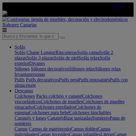
🔵Cambia tu electro con
-10% EXTRA
de descuento ☑️
AQUÍ
Baleares
Canarias
Sofás
Sofás
Chaise Longue
Rinconeras
Sofás cama
Sofás 2
plazas
Sofás 3 plazas
Sofás de piel
Sofás relax
Sofás
exterior
Divanes
Sillones
Sillones decorativos
Sillones relax
Sillones relax
levantapersonas
Puffs
Puffs decorativos
Puffs pera
Puffs reposapiés
Puffs con
almacenaje
Descanso
Colchones
Packs colchón y canapé
Colchones
viscoelásticos
Colchones de muelles
Colchones de muelles
ensacados
Colchones enrollados
Colchones de
espuma
Colchones para bebé
Colchones hinchables
Canapés y bases
Canapés
Base tapizadas
Somieres
Patas de
somieres
Camas
Camas de matrimonio
Camas dobles
Camas
individuales
Camas juveniles
Camas infantiles
Literas
Camas