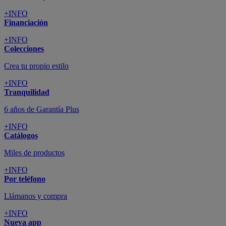
+INFO
Financiación
+INFO
Colecciones
Crea tu propio estilo
+INFO
Tranquilidad
6 años de Garantía Plus
+INFO
Catálogos
Miles de productos
+INFO
Por teléfono
Llámanos y compra
+INFO
Nueva app