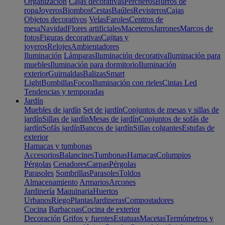
Organización
Cajas decorativas
Percheros
Burros de
ropa
Joyeros
Biombos
Cestas
Baúles
Revisteros
Cajas
Objetos decorativos
Velas
Faroles
Centros de
mesa
Navidad
Flores artificiales
Maceteros
Jarrones
Marcos de
fotos
Figuras decorativas
Cajitas y
joyeros
Relojes
Ambientadores
Iluminación
Lámparas
Iluminación decorativa
Iluminación para
muebles
Iluminación para dormitorio
Iluminación
exterior
Guirnaldas
Balizas
Smart
Light
Bombillas
Focos
Iluminación con rieles
Cintas Led
Tendencias y temporadas
Jardín
Muebles de jardín
Set de jardín
Conjuntos de mesas y sillas de
jardín
Sillas de jardín
Mesas de jardín
Conjuntos de sofás de
jardín
Sofás jardín
Bancos de jardín
Sillas colgantes
Estufas de
exterior
Hamacas y tumbonas
Accesorios
Balancines
Tumbonas
Hamacas
Columpios
Pérgolas
Cenadores
Carpas
Pérgolas
Parasoles
Sombrillas
Parasoles
Toldos
Almacenamiento
Armarios
Arcones
Jardinería
Maquinaria
Huertos
Urbanos
Riego
Plantas
Jardineras
Compostadores
Cocina
Barbacoas
Cocina de exterior
Decoración
Grifos y fuentes
Estatuas
Macetas
Termómetros y