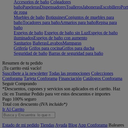
Accesorios de baño
Colgadores
baño
Papeleras
Dispensadores
Toalleros
Jaboneras
Escobillero
Port
de ropa
Muebles de baño
Botiquines
Conjuntos de muebles para
baño
Tocadores para baño
Armarios para baño
Repisa para
baño
Espejos de baño
Espejos de baño sin Luz
Espejos de baño
iluminados
Espejos de baño con aumento
Sanitarios
Bañeras
Lavabos
Mamparas
Grifería
Grifos para cocina
Grifos para ducha
Seguridad de baño
Barras de seguridad para baño
Resumen de tu pedido
¡Tu carrito está vacío!
Suscríbete a la newsletter
Todas las promociones
Colecciones
Conforama
Tarjeta Conforama
Financiación
Catálogos Conforama
Seguir Comprando
*Descuentos, cupones y servicios son aplicados en el carrito. Haz
clic en Tramitar Pedido para ver estos descuentos e importes
Pago 100% seguro
Total con descuento
(IVA incluido*)
Ir Al Carrito
Estado de mi pedido
Tiendas
Ayuda
Blog
App Conforama
Baleares