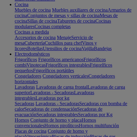
Cocina
Muebles de cocina
Muebles auxiliares de cocina
Armarios de
cocina
Conjuntos de mesas y sillas de cocina
Mesas de
cocina
Sillas de cocina
Taburetes de cocina
Cocinas
modulares
Cocinas completas
Cocinas a medida
Accesorios de cocina
Menaje
Servicio de
mesa
Cubertería
Cuchillos para chef
Vinos y
licores
Botellas
Utensilios de cocina
Vajilla
Bandejas
Electrodomésticos
Frigoríficos
Frigoríficos americanos
Frigoríficos
combi
Vinotecas
Frigoríficos integrables
Frigoríficos
pequeños
Frigoríficos portátiles
Congeladores
Congeladores verticales
Congeladores
horizontales
Lavadoras
Lavadoras de carga frontal
Lavadoras de carga
superior
Lavadoras - Secadoras
Lavadoras
integrables
Lavadoras por kg
Secadoras
Lavadoras - Secadoras
Secadoras con bomba de
calor
Secadoras de condensación
Secadoras de
evacuación
Secadoras integrables
Secadoras por Kg
Hornos
Conjunto de horno y placa
Hornos
convencionales
Hornos pirolíticos
Hornos multifunción
Placas de cocina
Conjunto de horno y
placa
Vitrocerámica
Placas de inducción
Placas de gas