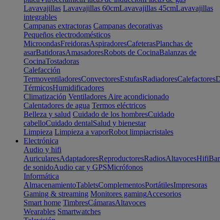
Lavavajillas
Lavavajillas 60cm
Lavavajillas 45cm
Lavavajillas
integrables
Campanas extractoras
Campanas decorativas
Pequeños electrodomésticos
Microondas
Freidoras
Aspiradores
Cafeteras
Planchas de
asar
Batidoras
Amasadores
Robots de Cocina
Balanzas de
Cocina
Tostadoras
Calefacción
Termoventiladores
Convectores
Estufas
Radiadores
Calefactores
D
Térmicos
Humidificadores
Climatización
Ventiladores
Aire acondicionado
Calentadores de agua
Termos eléctricos
Belleza y salud
Cuidado de los hombres
Cuidado
cabello
Cuidado dental
Salud y bienestar
Limpieza
Limpieza a vapor
Robot limpiacristales
Electrónica
Audio y hifi
Auriculares
Adaptadores
Reproductores
Radios
Altavoces
Hifi
Bar
de sonido
Audio car y GPS
Micrófonos
Informática
Almacenamiento
Tablets
Complementos
Portátiles
Impresoras
Gaming & streaming
Monitores gaming
Accesorios
Smart home
Timbres
Cámaras
Altavoces
Wearables
Smartwatches