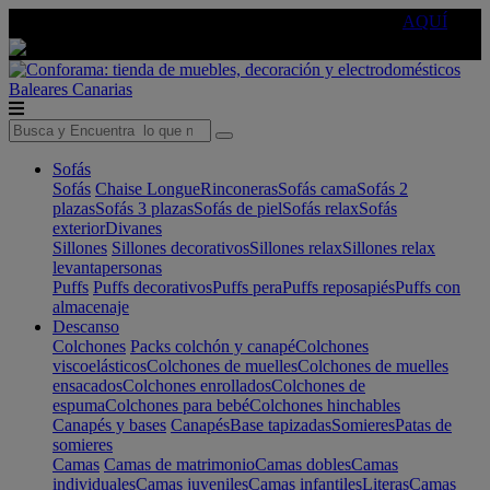
🔵Cambia tu electro con
-10% EXTRA
de descuento ☑️
AQUÍ
Baleares
Canarias
Sofás
Sofás
Chaise Longue
Rinconeras
Sofás cama
Sofás 2
plazas
Sofás 3 plazas
Sofás de piel
Sofás relax
Sofás
exterior
Divanes
Sillones
Sillones decorativos
Sillones relax
Sillones relax
levantapersonas
Puffs
Puffs decorativos
Puffs pera
Puffs reposapiés
Puffs con
almacenaje
Descanso
Colchones
Packs colchón y canapé
Colchones
viscoelásticos
Colchones de muelles
Colchones de muelles
ensacados
Colchones enrollados
Colchones de
espuma
Colchones para bebé
Colchones hinchables
Canapés y bases
Canapés
Base tapizadas
Somieres
Patas de
somieres
Camas
Camas de matrimonio
Camas dobles
Camas
individuales
Camas juveniles
Camas infantiles
Literas
Camas