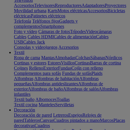
Televisión
Accesorios
Televisores
Reproductores
Adaptadores
Proyectores
Movilidad urbana
Karts
Motos eléctricas
Accesorios
Bicicletas
eléctricas
Patinetes eléctricos
Telefonía
Teléfonos fijos
Gadgets y
complementos
Smartphones
Foto y vídeo
Cámaras de fotos
Trípodes
Videocámaras
Cables
Cables HDMI
Cables de alimentación
Cables
USB
Cables Jack
Consolas y videojuegos
Accesorios
Textil
Ropa de cama
Mantas
Almohadas
Colchas
Sábanas
Nórdicos
Cortinas y estores
Estores
Visillos
Cortinas
Barras de cortina
Cojines
Relleno
Exterior
Fundas
Cojín con relleno
Complementos para sofás
Fundas de sofás
Plaids
Alfombras
Alfombras de habitación
Alfombras
pequeñas
Alfombras antideslizantes
Alfombras de
exterior
Alfombras de baño
Alfombras de salón
Alfombras
infantiles
Textil baño
Albornoces
Toallas
Textil cocina
Manteles
Servilletas
Decoración
Decoración de pared
Letreros
Espejos
Relojes de
pared
Tableros
Canvas
Cuadros pintados a mano
Marcos
Placas
decorativas
Cuadros