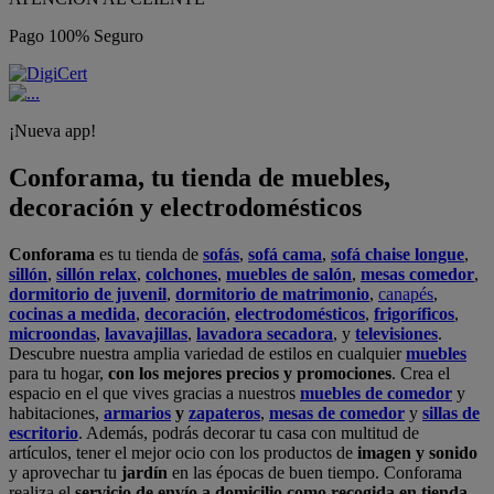
Pago 100% Seguro
¡Nueva app!
Conforama, tu tienda de muebles,
decoración y electrodomésticos
Conforama
es tu tienda de
sofás
,
sofá cama
,
sofá chaise longue
,
sillón
,
sillón relax
,
colchones
,
muebles de salón
,
mesas comedor
,
dormitorio de juvenil
,
dormitorio de matrimonio
,
canapés
,
cocinas a medida
,
decoración
,
electrodomésticos
,
frigoríficos
,
microondas
,
lavavajillas
,
lavadora secadora
, y
televisiones
.
Descubre nuestra amplia variedad de estilos en cualquier
muebles
para tu hogar,
con los mejores precios y promociones
. Crea el
espacio en el que vives gracias a nuestros
muebles de comedor
y
habitaciones,
armarios
y
zapateros
,
mesas de comedor
y
sillas de
escritorio
. Además, podrás decorar tu casa con multitud de
artículos, tener el mejor ocio con los productos de
imagen y sonido
y aprovechar tu
jardín
en las épocas de buen tiempo. Conforama
realiza el
servicio de envío a domicilio como recogida en tienda.