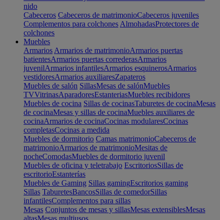
nido
Cabeceros
Cabeceros de matrimonio
Cabeceros juveniles
Complementos para colchones
Almohadas
Protectores de
colchones
Muebles
Armarios
Armarios de matrimonio
Armarios puertas
batientes
Armarios puertas correderas
Armarios
juvenil
Armarios infantiles
Armarios esquineros
Armarios
vestidores
Armarios auxiliares
Zapateros
Muebles de salón
Sillas
Mesas de salón
Muebles
TV
Vitrinas
Aparadores
Estanterias
Muebles recibidores
Muebles de cocina
Sillas de cocinas
Taburetes de cocina
Mesas
de cocina
Mesas y sillas de cocina
Muebles auxiliares de
cocina
Armarios de cocina
Cocinas modulares
Cocinas
completas
Cocinas a medida
Muebles de dormitorio
Camas matrimonio
Cabeceros de
matrimonio
Armarios de matrimonio
Mesitas de
noche
Comodas
Muebles de dormitorio juvenil
Muebles de oficina y teletrabajo
Escritorios
Sillas de
escritorio
Estanterías
Muebles de Gaming
Sillas gaming
Escritorios gaming
Sillas
Taburetes
Bancos
Sillas de comedor
Sillas
infantiles
Complementos para sillas
Mesas
Conjuntos de mesas y sillas
Mesas extensibles
Mesas
altas
Mesas multiusos