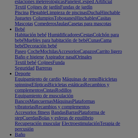
estaciones metereológicas
Paneles
Cesped Artificial
Textil
Cojines de jardín
Fundas de jardín
Piscina
Plegable
Limpieza de piscinas
Ducha
Hinchable
Juguetes
Columpios
Toboganes
Hinchables
Casitas
Mascotas
Comederos
Jaulas
Casetas para mascotas
Bebé
Habitación bebé
Humidificadores
Cestas
Colchón para
bebé
Muebles para habitación de bebé
Cunas
Cama
bebé
Decoración bebé
Paseo
Coche
Mochilas
Accesorios
Capazos
Carrito ligero
Baño e higiene
Aspirador nasal
Orinales
Textil bebé
Cojines
Funda
Seguridad
Barreras
Deporte
Equipamiento de cardio
Máquinas de remo
Bicicletas
spinning
Elípticas
Bicicletas estáticas
Recambios y
complementos
Cintas
Rodillos
Equipamiento de musculación
Bancos
Mancuernas
Máquinas
Plataformas
vibratorias
Recambios y complementos
Accesorios fitness
Bandas
Barras
Plataforma de
step
Cuerdas
Bolas y esferas de equilibrio
Recuperación muscular
Electroestimulación
Terapia de
percusión
Baño