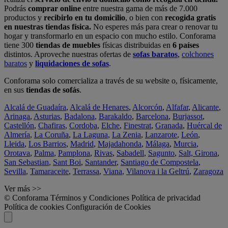
Podrás
comprar online
entre nuestra gama de más de 7.000
productos y
recibirlo en tu domicilio
, o bien con
recogida gratis
en nuestras tiendas física.
No esperes más para crear o renovar tu
hogar y transformarlo en un espacio con mucho estilo. Conforama
tiene 300
tiendas de muebles
físicas distribuidas en
6 países
distintos. Aproveche nuestras ofertas de
sofas baratos
,
colchones
baratos
y
liquidaciones de sofas
.
Conforama solo comercializa a través de su website o, físicamente,
en sus
tiendas de sofás
.
Alcalá de Guadaíra
,
Alcalá de Henares
,
Alcorcón
,
Alfafar
,
Alicante
,
Arinaga
,
Asturias
,
Badalona
,
Barakaldo
,
Barcelona
,
Burjassot
,
Castellón
,
Chafiras
,
Cordoba
,
Elche
,
Finestrat
,
Granada
,
Huércal de
Almería
,
La Coruña
,
La Laguna
,
La Zenia
,
Lanzarote
,
León
,
Lleida
,
Los Barrios
,
Madrid
,
Majadahonda
,
Málaga
,
Murcia
,
Orotava
,
Palma
,
Pamplona
,
Rivas
,
Sabadell
,
Sagunto
,
Salt, Girona
,
San Sebastian
,
Sant Boi
,
Santander
,
Santiago de Compostela
,
Sevilla
,
Tamaraceite
,
Terrassa
,
Viana
,
Vilanova i la Geltrú
,
Zaragoza
Ver más >>
© Conforama
Términos y Condiciones
Política de privacidad
Política de cookies
Configuración de Cookies