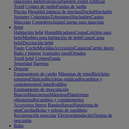
estaciones metereológicas
Paneles
Cesped Artificial
Textil
Cojines de jardín
Fundas de jardín
Piscina
Plegable
Limpieza de piscinas
Ducha
Hinchable
Juguetes
Columpios
Toboganes
Hinchables
Casitas
Mascotas
Comederos
Jaulas
Casetas para mascotas
Bebé
Habitación bebé
Humidificadores
Cestas
Colchón para
bebé
Muebles para habitación de bebé
Cunas
Cama
bebé
Decoración bebé
Paseo
Coche
Mochilas
Accesorios
Capazos
Carrito ligero
Baño e higiene
Aspirador nasal
Orinales
Textil bebé
Cojines
Funda
Seguridad
Barreras
Deporte
Equipamiento de cardio
Máquinas de remo
Bicicletas
spinning
Elípticas
Bicicletas estáticas
Recambios y
complementos
Cintas
Rodillos
Equipamiento de musculación
Bancos
Mancuernas
Máquinas
Plataformas
vibratorias
Recambios y complementos
Accesorios fitness
Bandas
Barras
Plataforma de
step
Cuerdas
Bolas y esferas de equilibrio
Recuperación muscular
Electroestimulación
Terapia de
percusión
Baño