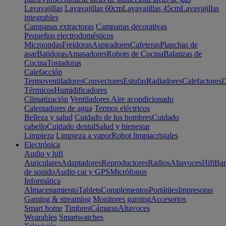
Lavavajillas
Lavavajillas 60cm
Lavavajillas 45cm
Lavavajillas
integrables
Campanas extractoras
Campanas decorativas
Pequeños electrodomésticos
Microondas
Freidoras
Aspiradores
Cafeteras
Planchas de
asar
Batidoras
Amasadores
Robots de Cocina
Balanzas de
Cocina
Tostadoras
Calefacción
Termoventiladores
Convectores
Estufas
Radiadores
Calefactores
D
Térmicos
Humidificadores
Climatización
Ventiladores
Aire acondicionado
Calentadores de agua
Termos eléctricos
Belleza y salud
Cuidado de los hombres
Cuidado
cabello
Cuidado dental
Salud y bienestar
Limpieza
Limpieza a vapor
Robot limpiacristales
Electrónica
Audio y hifi
Auriculares
Adaptadores
Reproductores
Radios
Altavoces
Hifi
Bar
de sonido
Audio car y GPS
Micrófonos
Informática
Almacenamiento
Tablets
Complementos
Portátiles
Impresoras
Gaming & streaming
Monitores gaming
Accesorios
Smart home
Timbres
Cámaras
Altavoces
Wearables
Smartwatches