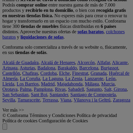
Podrás
comprar online
entre nuestra gama de más de 7.000
productos y
recibirlo en tu domicilio
, o bien con
recogida gratis
en nuestras tiendas física.
No esperes más para crear o renovar tu
hogar y transformarlo en un espacio con mucho estilo. Conforama
tiene 300
tiendas de muebles
físicas distribuidas en
6 países
distintos. Aproveche nuestras ofertas de
sofas baratos
,
colchones
baratos
y
liquidaciones de sofas
.
Conforama solo comercializa a través de su website o, físicamente,
en sus
tiendas de sofás
.
Alcalá de Guadaíra
,
Alcalá de Henares
,
Alcorcón
,
Alfafar
,
Alicante
,
Arinaga
,
Asturias
,
Badalona
,
Barakaldo
,
Barcelona
,
Burjassot
,
Castellón
,
Chafiras
,
Cordoba
,
Elche
,
Finestrat
,
Granada
,
Huércal de
Almería
,
La Coruña
,
La Laguna
,
La Zenia
,
Lanzarote
,
León
,
Lleida
,
Los Barrios
,
Madrid
,
Majadahonda
,
Málaga
,
Murcia
,
Orotava
,
Palma
,
Pamplona
,
Rivas
,
Sabadell
,
Sagunto
,
Salt, Girona
,
San Sebastian
,
Sant Boi
,
Santander
,
Santiago de Compostela
,
Sevilla
,
Tamaraceite
,
Terrassa
,
Viana
,
Vilanova i la Geltrú
,
Zaragoza
Ver más >>
© Conforama
Términos y Condiciones
Política de privacidad
Política de cookies
Configuración de Cookies