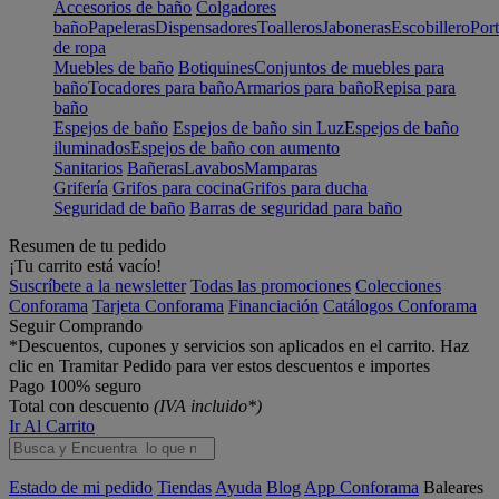
Accesorios de baño
Colgadores
baño
Papeleras
Dispensadores
Toalleros
Jaboneras
Escobillero
Port
de ropa
Muebles de baño
Botiquines
Conjuntos de muebles para
baño
Tocadores para baño
Armarios para baño
Repisa para
baño
Espejos de baño
Espejos de baño sin Luz
Espejos de baño
iluminados
Espejos de baño con aumento
Sanitarios
Bañeras
Lavabos
Mamparas
Grifería
Grifos para cocina
Grifos para ducha
Seguridad de baño
Barras de seguridad para baño
Resumen de tu pedido
¡Tu carrito está vacío!
Suscríbete a la newsletter
Todas las promociones
Colecciones
Conforama
Tarjeta Conforama
Financiación
Catálogos Conforama
Seguir Comprando
*Descuentos, cupones y servicios son aplicados en el carrito. Haz
clic en Tramitar Pedido para ver estos descuentos e importes
Pago 100% seguro
Total con descuento
(IVA incluido*)
Ir Al Carrito
Estado de mi pedido
Tiendas
Ayuda
Blog
App Conforama
Baleares