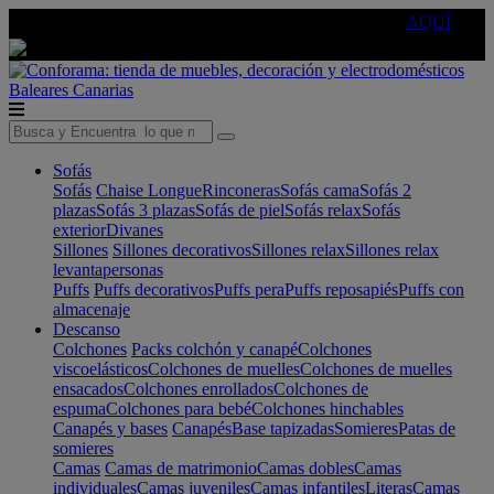
🔵Cambia tu electro con
-10% EXTRA
de descuento ☑️
AQUÍ
Baleares
Canarias
Sofás
Sofás
Chaise Longue
Rinconeras
Sofás cama
Sofás 2
plazas
Sofás 3 plazas
Sofás de piel
Sofás relax
Sofás
exterior
Divanes
Sillones
Sillones decorativos
Sillones relax
Sillones relax
levantapersonas
Puffs
Puffs decorativos
Puffs pera
Puffs reposapiés
Puffs con
almacenaje
Descanso
Colchones
Packs colchón y canapé
Colchones
viscoelásticos
Colchones de muelles
Colchones de muelles
ensacados
Colchones enrollados
Colchones de
espuma
Colchones para bebé
Colchones hinchables
Canapés y bases
Canapés
Base tapizadas
Somieres
Patas de
somieres
Camas
Camas de matrimonio
Camas dobles
Camas
individuales
Camas juveniles
Camas infantiles
Literas
Camas