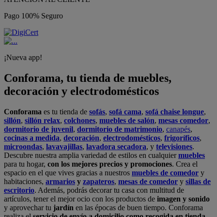
Pago 100% Seguro
¡Nueva app!
Conforama, tu tienda de muebles,
decoración y electrodomésticos
Conforama
es tu tienda de
sofás
,
sofá cama
,
sofá chaise longue
,
sillón
,
sillón relax
,
colchones
,
muebles de salón
,
mesas comedor
,
dormitorio de juvenil
,
dormitorio de matrimonio
,
canapés
,
cocinas a medida
,
decoración
,
electrodomésticos
,
frigoríficos
,
microondas
,
lavavajillas
,
lavadora secadora
, y
televisiones
.
Descubre nuestra amplia variedad de estilos en cualquier
muebles
para tu hogar,
con los mejores precios y promociones
. Crea el
espacio en el que vives gracias a nuestros
muebles de comedor
y
habitaciones,
armarios
y
zapateros
,
mesas de comedor
y
sillas de
escritorio
. Además, podrás decorar tu casa con multitud de
artículos, tener el mejor ocio con los productos de
imagen y sonido
y aprovechar tu
jardín
en las épocas de buen tiempo. Conforama
realiza el
servicio de envío a domicilio como recogida en tienda.