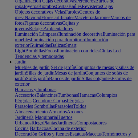
Organización
Cajas decorativas
Percheros
Burros de
ropa
Joyeros
Biombos
Cestas
Baúles
Revisteros
Cajas
Objetos decorativos
Velas
Faroles
Centros de
mesa
Navidad
Flores artificiales
Maceteros
Jarrones
Marcos de
fotos
Figuras decorativas
Cajitas y
joyeros
Relojes
Ambientadores
Iluminación
Lámparas
Iluminación decorativa
Iluminación para
muebles
Iluminación para dormitorio
Iluminación
exterior
Guirnaldas
Balizas
Smart
Light
Bombillas
Focos
Iluminación con rieles
Cintas Led
Tendencias y temporadas
Jardín
Muebles de jardín
Set de jardín
Conjuntos de mesas y sillas de
jardín
Sillas de jardín
Mesas de jardín
Conjuntos de sofás de
jardín
Sofás jardín
Bancos de jardín
Sillas colgantes
Estufas de
exterior
Hamacas y tumbonas
Accesorios
Balancines
Tumbonas
Hamacas
Columpios
Pérgolas
Cenadores
Carpas
Pérgolas
Parasoles
Sombrillas
Parasoles
Toldos
Almacenamiento
Armarios
Arcones
Jardinería
Maquinaria
Huertos
Urbanos
Riego
Plantas
Jardineras
Compostadores
Cocina
Barbacoas
Cocina de exterior
Decoración
Grifos y fuentes
Estatuas
Macetas
Termómetros y