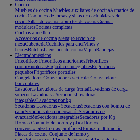
Cocina
Muebles de cocina
Muebles auxiliares de cocina
Armarios de
cocina
Conjuntos de mesas y sillas de cocina
Mesas de
cocina
Sillas de cocina
Taburetes de cocina
Cocinas
modulares
Cocinas completas
Cocinas a medida
Accesorios de cocina
Menaje
Servicio de
mesa
Cubertería
Cuchillos para chef
Vinos y
licores
Botellas
Utensilios de cocina
Vajilla
Bandejas
Electrodomésticos
Frigoríficos
Frigoríficos americanos
Frigoríficos
combi
Vinotecas
Frigoríficos integrables
Frigoríficos
pequeños
Frigoríficos portátiles
Congeladores
Congeladores verticales
Congeladores
horizontales
Lavadoras
Lavadoras de carga frontal
Lavadoras de carga
superior
Lavadoras - Secadoras
Lavadoras
integrables
Lavadoras por kg
Secadoras
Lavadoras - Secadoras
Secadoras con bomba de
calor
Secadoras de condensación
Secadoras de
evacuación
Secadoras integrables
Secadoras por Kg
Hornos
Conjunto de horno y placa
Hornos
convencionales
Hornos pirolíticos
Hornos multifunción
Placas de cocina
Conjunto de horno y
placa
Vitrocerámica
Placas de inducción
Placas de gas