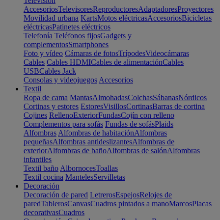
Televisión
Accesorios
Televisores
Reproductores
Adaptadores
Proyectores
Movilidad urbana
Karts
Motos eléctricas
Accesorios
Bicicletas
eléctricas
Patinetes eléctricos
Telefonía
Teléfonos fijos
Gadgets y
complementos
Smartphones
Foto y vídeo
Cámaras de fotos
Trípodes
Videocámaras
Cables
Cables HDMI
Cables de alimentación
Cables
USB
Cables Jack
Consolas y videojuegos
Accesorios
Textil
Ropa de cama
Mantas
Almohadas
Colchas
Sábanas
Nórdicos
Cortinas y estores
Estores
Visillos
Cortinas
Barras de cortina
Cojines
Relleno
Exterior
Fundas
Cojín con relleno
Complementos para sofás
Fundas de sofás
Plaids
Alfombras
Alfombras de habitación
Alfombras
pequeñas
Alfombras antideslizantes
Alfombras de
exterior
Alfombras de baño
Alfombras de salón
Alfombras
infantiles
Textil baño
Albornoces
Toallas
Textil cocina
Manteles
Servilletas
Decoración
Decoración de pared
Letreros
Espejos
Relojes de
pared
Tableros
Canvas
Cuadros pintados a mano
Marcos
Placas
decorativas
Cuadros