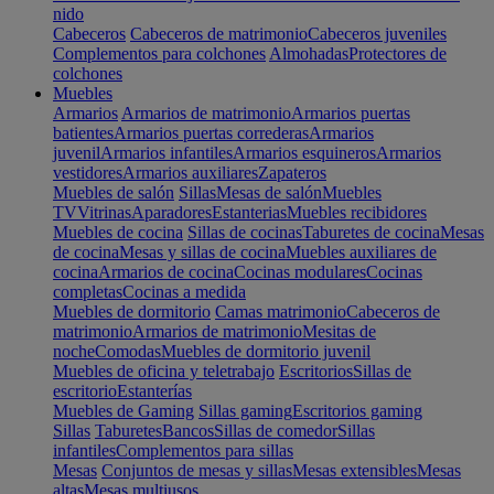
nido
Cabeceros
Cabeceros de matrimonio
Cabeceros juveniles
Complementos para colchones
Almohadas
Protectores de
colchones
Muebles
Armarios
Armarios de matrimonio
Armarios puertas
batientes
Armarios puertas correderas
Armarios
juvenil
Armarios infantiles
Armarios esquineros
Armarios
vestidores
Armarios auxiliares
Zapateros
Muebles de salón
Sillas
Mesas de salón
Muebles
TV
Vitrinas
Aparadores
Estanterias
Muebles recibidores
Muebles de cocina
Sillas de cocinas
Taburetes de cocina
Mesas
de cocina
Mesas y sillas de cocina
Muebles auxiliares de
cocina
Armarios de cocina
Cocinas modulares
Cocinas
completas
Cocinas a medida
Muebles de dormitorio
Camas matrimonio
Cabeceros de
matrimonio
Armarios de matrimonio
Mesitas de
noche
Comodas
Muebles de dormitorio juvenil
Muebles de oficina y teletrabajo
Escritorios
Sillas de
escritorio
Estanterías
Muebles de Gaming
Sillas gaming
Escritorios gaming
Sillas
Taburetes
Bancos
Sillas de comedor
Sillas
infantiles
Complementos para sillas
Mesas
Conjuntos de mesas y sillas
Mesas extensibles
Mesas
altas
Mesas multiusos