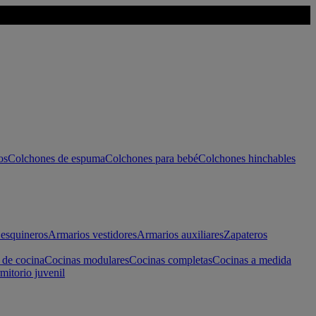
os
Colchones de espuma
Colchones para bebé
Colchones hinchables
esquineros
Armarios vestidores
Armarios auxiliares
Zapateros
 de cocina
Cocinas modulares
Cocinas completas
Cocinas a medida
mitorio juvenil