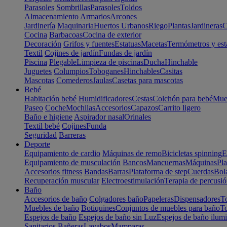
Parasoles
Sombrillas
Parasoles
Toldos
Almacenamiento
Armarios
Arcones
Jardinería
Maquinaria
Huertos Urbanos
Riego
Plantas
Jardineras
C
Cocina
Barbacoas
Cocina de exterior
Decoración
Grifos y fuentes
Estatuas
Macetas
Termómetros y est
Textil
Cojines de jardín
Fundas de jardín
Piscina
Plegable
Limpieza de piscinas
Ducha
Hinchable
Juguetes
Columpios
Toboganes
Hinchables
Casitas
Mascotas
Comederos
Jaulas
Casetas para mascotas
Bebé
Habitación bebé
Humidificadores
Cestas
Colchón para bebé
Mueb
Paseo
Coche
Mochilas
Accesorios
Capazos
Carrito ligero
Baño e higiene
Aspirador nasal
Orinales
Textil bebé
Cojines
Funda
Seguridad
Barreras
Deporte
Equipamiento de cardio
Máquinas de remo
Bicicletas spinning
E
Equipamiento de musculación
Bancos
Mancuernas
Máquinas
Pla
Accesorios fitness
Bandas
Barras
Plataforma de step
Cuerdas
Bola
Recuperación muscular
Electroestimulación
Terapia de percusi
Baño
Accesorios de baño
Colgadores baño
Papeleras
Dispensadores
To
Muebles de baño
Botiquines
Conjuntos de muebles para baño
To
Espejos de baño
Espejos de baño sin Luz
Espejos de baño ilum
Sanitarios
Bañeras
Lavabos
Mamparas