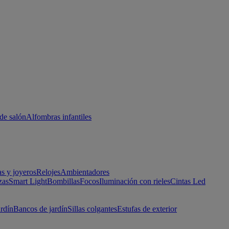
de salón
Alfombras infantiles
as y joyeros
Relojes
Ambientadores
zas
Smart Light
Bombillas
Focos
Iluminación con rieles
Cintas Led
ardín
Bancos de jardín
Sillas colgantes
Estufas de exterior