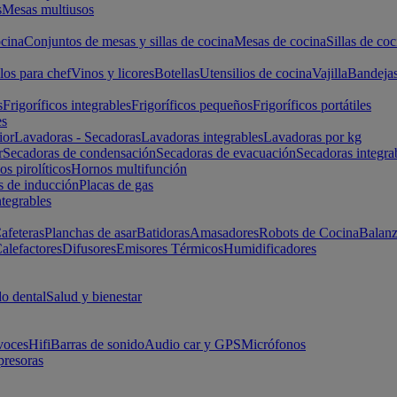
s
Mesas multiusos
cina
Conjuntos de mesas y sillas de cocina
Mesas de cocina
Sillas de coc
los para chef
Vinos y licores
Botellas
Utensilios de cocina
Vajilla
Bandeja
s
Frigoríficos integrables
Frigoríficos pequeños
Frigoríficos portátiles
es
ior
Lavadoras - Secadoras
Lavadoras integrables
Lavadoras por kg
r
Secadoras de condensación
Secadoras de evacuación
Secadoras integra
s pirolíticos
Hornos multifunción
s de inducción
Placas de gas
ntegrables
afeteras
Planchas de asar
Batidoras
Amasadores
Robots de Cocina
Balanz
alefactores
Difusores
Emisores Térmicos
Humidificadores
o dental
Salud y bienestar
voces
Hifi
Barras de sonido
Audio car y GPS
Micrófonos
presoras