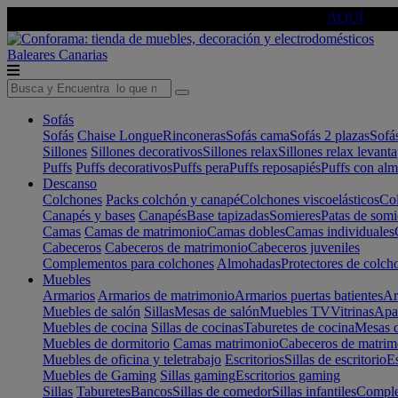
🔵Cambia tu electro con
-10% EXTRA
de descuento ☑️
AQUÍ
Baleares
Canarias
Sofás
Sofás
Chaise Longue
Rinconeras
Sofás cama
Sofás 2 plazas
Sofá
Sillones
Sillones decorativos
Sillones relax
Sillones relax levant
Puffs
Puffs decorativos
Puffs pera
Puffs reposapiés
Puffs con al
Descanso
Colchones
Packs colchón y canapé
Colchones viscoelásticos
Col
Canapés y bases
Canapés
Base tapizadas
Somieres
Patas de somi
Camas
Camas de matrimonio
Camas dobles
Camas individuales
Cabeceros
Cabeceros de matrimonio
Cabeceros juveniles
Complementos para colchones
Almohadas
Protectores de colch
Muebles
Armarios
Armarios de matrimonio
Armarios puertas batientes
Ar
Muebles de salón
Sillas
Mesas de salón
Muebles TV
Vitrinas
Apa
Muebles de cocina
Sillas de cocinas
Taburetes de cocina
Mesas d
Muebles de dormitorio
Camas matrimonio
Cabeceros de matrim
Muebles de oficina y teletrabajo
Escritorios
Sillas de escritorio
Es
Muebles de Gaming
Sillas gaming
Escritorios gaming
Sillas
Taburetes
Bancos
Sillas de comedor
Sillas infantiles
Complem