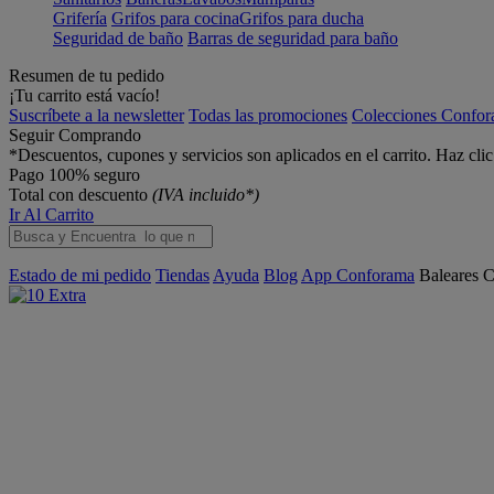
Grifería
Grifos para cocina
Grifos para ducha
Seguridad de baño
Barras de seguridad para baño
Resumen de tu pedido
¡Tu carrito está vacío!
Suscríbete a la newsletter
Todas las promociones
Colecciones Confo
Seguir Comprando
*Descuentos, cupones y servicios son aplicados en el carrito. Haz cli
Pago 100% seguro
Total con descuento
(IVA incluido*)
Ir Al Carrito
Estado de mi pedido
Tiendas
Ayuda
Blog
App Conforama
Baleares
C