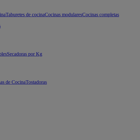
ina
Taburetes de cocina
Cocinas modulares
Cocinas completas
s
bles
Secadoras por Kg
as de Cocina
Tostadoras