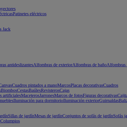
oyectores
éctricas
Patinetes eléctricos
s Jack
ras antideslizantes
Alfombras de exterior
Alfombras de baño
Alfombras 
Canvas
Cuadros pintados a mano
Marcos
Placas decorativas
Cuadros
s
Biombos
Cestas
Baúles
Revisteros
Cajas
s artificiales
Maceteros
Jarrones
Marcos de fotos
Figuras decorativas
Cajit
muebles
Iluminación para dormitorio
Iluminación exterior
Guirnaldas
Bali
ardín
Sillas de jardín
Mesas de jardín
Conjuntos de sofás de jardín
Sofás j
s
Columpios