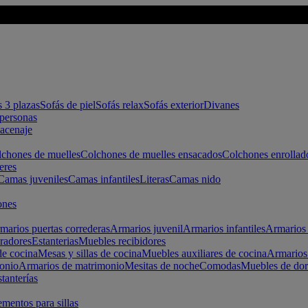
s 3 plazas
Sofás de piel
Sofás relax
Sofás exterior
Divanes
apersonas
macenaje
chones de muelles
Colchones de muelles ensacados
Colchones enrollad
eres
Camas juveniles
Camas infantiles
Literas
Camas nido
ones
marios puertas correderas
Armarios juvenil
Armarios infantiles
Armarios 
radores
Estanterias
Muebles recibidores
e cocina
Mesas y sillas de cocina
Muebles auxiliares de cocina
Armarios
onio
Armarios de matrimonio
Mesitas de noche
Comodas
Muebles de dor
tanterías
entos para sillas