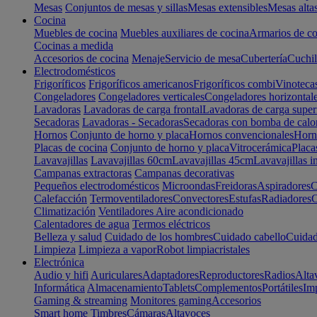
Mesas
Conjuntos de mesas y sillas
Mesas extensibles
Mesas alta
Cocina
Muebles de cocina
Muebles auxiliares de cocina
Armarios de co
Cocinas a medida
Accesorios de cocina
Menaje
Servicio de mesa
Cubertería
Cuchil
Electrodomésticos
Frigoríficos
Frigoríficos americanos
Frigoríficos combi
Vinoteca
Congeladores
Congeladores verticales
Congeladores horizontal
Lavadoras
Lavadoras de carga frontal
Lavadoras de carga super
Secadoras
Lavadoras - Secadoras
Secadoras con bomba de calo
Hornos
Conjunto de horno y placa
Hornos convencionales
Horno
Placas de cocina
Conjunto de horno y placa
Vitrocerámica
Placa
Lavavajillas
Lavavajillas 60cm
Lavavajillas 45cm
Lavavajillas i
Campanas extractoras
Campanas decorativas
Pequeños electrodomésticos
Microondas
Freidoras
Aspiradores
C
Calefacción
Termoventiladores
Convectores
Estufas
Radiadores
C
Climatización
Ventiladores
Aire acondicionado
Calentadores de agua
Termos eléctricos
Belleza y salud
Cuidado de los hombres
Cuidado cabello
Cuidad
Limpieza
Limpieza a vapor
Robot limpiacristales
Electrónica
Audio y hifi
Auriculares
Adaptadores
Reproductores
Radios
Alta
Informática
Almacenamiento
Tablets
Complementos
Portátiles
Im
Gaming & streaming
Monitores gaming
Accesorios
Smart home
Timbres
Cámaras
Altavoces