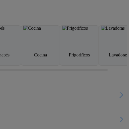
napés
Cocina
Frigoríficos
Lavadoras