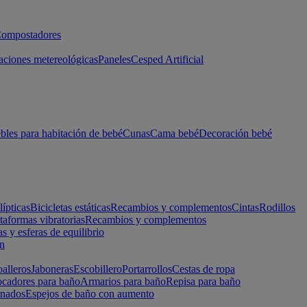
ompostadores
aciones metereológicas
Paneles
Cesped Artificial
les para habitación de bebé
Cunas
Cama bebé
Decoración bebé
lípticas
Bicicletas estáticas
Recambios y complementos
Cintas
Rodillos
taformas vibratorias
Recambios y complementos
s y esferas de equilibrio
ón
alleros
Jaboneras
Escobillero
Portarrollos
Cestas de ropa
cadores para baño
Armarios para baño
Repisa para baño
inados
Espejos de baño con aumento