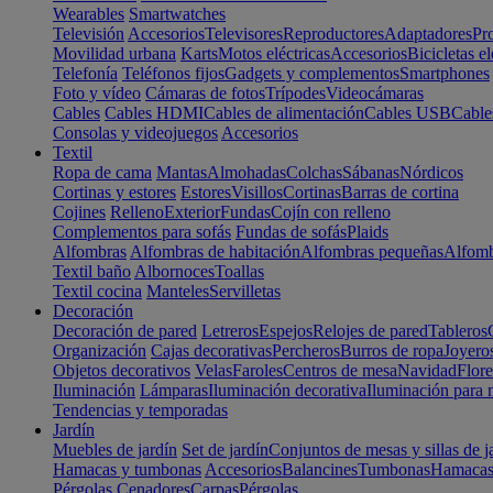
Wearables
Smartwatches
Televisión
Accesorios
Televisores
Reproductores
Adaptadores
Pr
Movilidad urbana
Karts
Motos eléctricas
Accesorios
Bicicletas el
Telefonía
Teléfonos fijos
Gadgets y complementos
Smartphones
Foto y vídeo
Cámaras de fotos
Trípodes
Videocámaras
Cables
Cables HDMI
Cables de alimentación
Cables USB
Cable
Consolas y videojuegos
Accesorios
Textil
Ropa de cama
Mantas
Almohadas
Colchas
Sábanas
Nórdicos
Cortinas y estores
Estores
Visillos
Cortinas
Barras de cortina
Cojines
Relleno
Exterior
Fundas
Cojín con relleno
Complementos para sofás
Fundas de sofás
Plaids
Alfombras
Alfombras de habitación
Alfombras pequeñas
Alfomb
Textil baño
Albornoces
Toallas
Textil cocina
Manteles
Servilletas
Decoración
Decoración de pared
Letreros
Espejos
Relojes de pared
Tableros
Organización
Cajas decorativas
Percheros
Burros de ropa
Joyero
Objetos decorativos
Velas
Faroles
Centros de mesa
Navidad
Flore
Iluminación
Lámparas
Iluminación decorativa
Iluminación para 
Tendencias y temporadas
Jardín
Muebles de jardín
Set de jardín
Conjuntos de mesas y sillas de j
Hamacas y tumbonas
Accesorios
Balancines
Tumbonas
Hamaca
Pérgolas
Cenadores
Carpas
Pérgolas