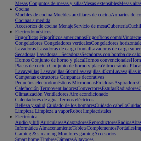
Mesas
Conjuntos de mesas y sillas
Mesas extensibles
Mesas alta
Cocina
Muebles de cocina
Muebles auxiliares de cocina
Armarios de co
Cocinas a medida
Accesorios de cocina
Menaje
Servicio de mesa
Cubertería
Cuchil
Electrodomésticos
Frigoríficos
Frigoríficos americanos
Frigoríficos combi
Vinoteca
Congeladores
Congeladores verticales
Congeladores horizontal
Lavadoras
Lavadoras de carga frontal
Lavadoras de carga super
Secadoras
Lavadoras - Secadoras
Secadoras con bomba de calo
Hornos
Conjunto de horno y placa
Hornos convencionales
Horno
Placas de cocina
Conjunto de horno y placa
Vitrocerámica
Placa
Lavavajillas
Lavavajillas 60cm
Lavavajillas 45cm
Lavavajillas i
Campanas extractoras
Campanas decorativas
Pequeños electrodomésticos
Microondas
Freidoras
Aspiradores
C
Calefacción
Termoventiladores
Convectores
Estufas
Radiadores
C
Climatización
Ventiladores
Aire acondicionado
Calentadores de agua
Termos eléctricos
Belleza y salud
Cuidado de los hombres
Cuidado cabello
Cuidad
Limpieza
Limpieza a vapor
Robot limpiacristales
Electrónica
Audio y hifi
Auriculares
Adaptadores
Reproductores
Radios
Alta
Informática
Almacenamiento
Tablets
Complementos
Portátiles
Im
Gaming & streaming
Monitores gaming
Accesorios
Smart home
Timbres
Cámaras
Altavoces