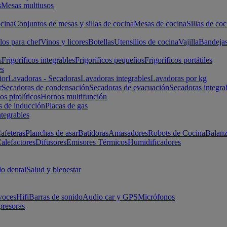
s
Mesas multiusos
cina
Conjuntos de mesas y sillas de cocina
Mesas de cocina
Sillas de coc
los para chef
Vinos y licores
Botellas
Utensilios de cocina
Vajilla
Bandeja
s
Frigoríficos integrables
Frigoríficos pequeños
Frigoríficos portátiles
es
ior
Lavadoras - Secadoras
Lavadoras integrables
Lavadoras por kg
r
Secadoras de condensación
Secadoras de evacuación
Secadoras integra
s pirolíticos
Hornos multifunción
s de inducción
Placas de gas
ntegrables
afeteras
Planchas de asar
Batidoras
Amasadores
Robots de Cocina
Balanz
alefactores
Difusores
Emisores Térmicos
Humidificadores
o dental
Salud y bienestar
voces
Hifi
Barras de sonido
Audio car y GPS
Micrófonos
presoras