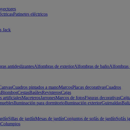
oyectores
éctricas
Patinetes eléctricos
s Jack
ras antideslizantes
Alfombras de exterior
Alfombras de baño
Alfombras 
Canvas
Cuadros pintados a mano
Marcos
Placas decorativas
Cuadros
s
Biombos
Cestas
Baúles
Revisteros
Cajas
s artificiales
Maceteros
Jarrones
Marcos de fotos
Figuras decorativas
Cajit
muebles
Iluminación para dormitorio
Iluminación exterior
Guirnaldas
Bali
ardín
Sillas de jardín
Mesas de jardín
Conjuntos de sofás de jardín
Sofás j
s
Columpios