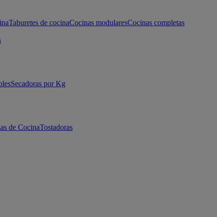
ina
Taburetes de cocina
Cocinas modulares
Cocinas completas
s
bles
Secadoras por Kg
as de Cocina
Tostadoras