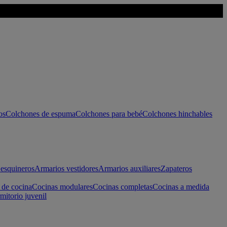
os
Colchones de espuma
Colchones para bebé
Colchones hinchables
esquineros
Armarios vestidores
Armarios auxiliares
Zapateros
 de cocina
Cocinas modulares
Cocinas completas
Cocinas a medida
mitorio juvenil