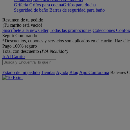
Grifería
Grifos para cocina
Grifos para ducha
Seguridad de baño
Barras de seguridad para baño
Resumen de tu pedido
¡Tu carrito está vacío!
Suscríbete a la newsletter
Todas las promociones
Colecciones Confo
Seguir Comprando
*Descuentos, cupones y servicios son aplicados en el carrito. Haz cli
Pago 100% seguro
Total con descuento
(IVA incluido*)
Ir Al Carrito
Estado de mi pedido
Tiendas
Ayuda
Blog
App Conforama
Baleares
C