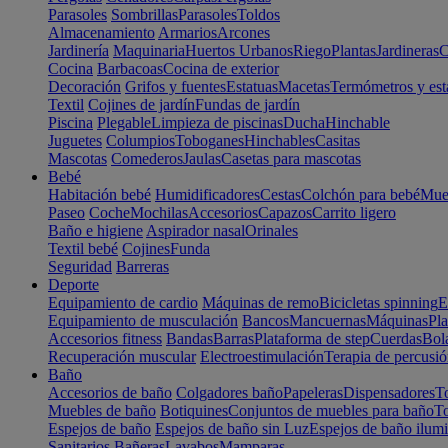
Parasoles
Sombrillas
Parasoles
Toldos
Almacenamiento
Armarios
Arcones
Jardinería
Maquinaria
Huertos Urbanos
Riego
Plantas
Jardineras
C
Cocina
Barbacoas
Cocina de exterior
Decoración
Grifos y fuentes
Estatuas
Macetas
Termómetros y est
Textil
Cojines de jardín
Fundas de jardín
Piscina
Plegable
Limpieza de piscinas
Ducha
Hinchable
Juguetes
Columpios
Toboganes
Hinchables
Casitas
Mascotas
Comederos
Jaulas
Casetas para mascotas
Bebé
Habitación bebé
Humidificadores
Cestas
Colchón para bebé
Mueb
Paseo
Coche
Mochilas
Accesorios
Capazos
Carrito ligero
Baño e higiene
Aspirador nasal
Orinales
Textil bebé
Cojines
Funda
Seguridad
Barreras
Deporte
Equipamiento de cardio
Máquinas de remo
Bicicletas spinning
E
Equipamiento de musculación
Bancos
Mancuernas
Máquinas
Pla
Accesorios fitness
Bandas
Barras
Plataforma de step
Cuerdas
Bola
Recuperación muscular
Electroestimulación
Terapia de percusi
Baño
Accesorios de baño
Colgadores baño
Papeleras
Dispensadores
To
Muebles de baño
Botiquines
Conjuntos de muebles para baño
To
Espejos de baño
Espejos de baño sin Luz
Espejos de baño ilum
Sanitarios
Bañeras
Lavabos
Mamparas