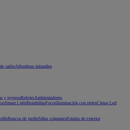
de salón
Alfombras infantiles
as y joyeros
Relojes
Ambientadores
zas
Smart Light
Bombillas
Focos
Iluminación con rieles
Cintas Led
ardín
Bancos de jardín
Sillas colgantes
Estufas de exterior