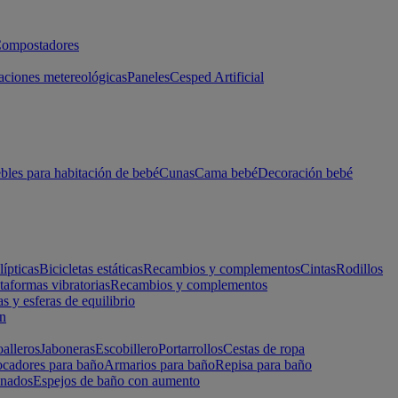
ompostadores
aciones metereológicas
Paneles
Cesped Artificial
les para habitación de bebé
Cunas
Cama bebé
Decoración bebé
lípticas
Bicicletas estáticas
Recambios y complementos
Cintas
Rodillos
taformas vibratorias
Recambios y complementos
s y esferas de equilibrio
ón
alleros
Jaboneras
Escobillero
Portarrollos
Cestas de ropa
cadores para baño
Armarios para baño
Repisa para baño
inados
Espejos de baño con aumento