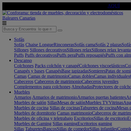
🔵Cambia tu electro con
-10% EXTRA
de descuento ☑️
AQUÍ
Baleares
Canarias
Sofás
Sofás
Chaise Longue
Rinconeras
Sofás cama
Sofás 2 plazas
Sofá
Sillones
Sillones decorativos
Sillones relax
Sillones relax levant
Puffs
Puffs decorativos
Puffs pera
Puffs reposapiés
Puffs con al
Descanso
Colchones
Packs colchón y canapé
Colchones viscoelásticos
Col
Canapés y bases
Canapés
Base tapizadas
Somieres
Patas de somi
Camas
Camas de matrimonio
Camas dobles
Camas individuales
Cabeceros
Cabeceros de matrimonio
Cabeceros juveniles
Complementos para colchones
Almohadas
Protectores de colch
Muebles
Armarios
Armarios de matrimonio
Armarios puertas batientes
Ar
Muebles de salón
Sillas
Mesas de salón
Muebles TV
Vitrinas
Apa
Muebles de cocina
Sillas de cocinas
Taburetes de cocina
Mesas d
Muebles de dormitorio
Camas matrimonio
Cabeceros de matrim
Muebles de oficina y teletrabajo
Escritorios
Sillas de escritorio
Es
Muebles de Gaming
Sillas gaming
Escritorios gaming
Sillas
Taburetes
Bancos
Sillas de comedor
Sillas infantiles
Complem