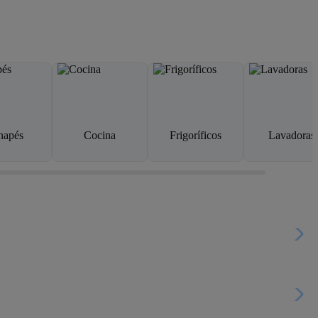
napés
Cocina
Frigoríficos
Lavadoras