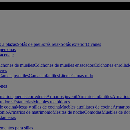
s 3 plazas
Sofás de piel
Sofás relax
Sofás exterior
Divanes
apersonas
macenaje
chones de muelles
Colchones de muelles ensacados
Colchones enrollad
eres
Camas juveniles
Camas infantiles
Literas
Camas nido
ones
marios puertas correderas
Armarios juvenil
Armarios infantiles
Armarios 
radores
Estanterias
Muebles recibidores
e cocina
Mesas y sillas de cocina
Muebles auxiliares de cocina
Armarios
onio
Armarios de matrimonio
Mesitas de noche
Comodas
Muebles de dor
tanterías
entos para sillas