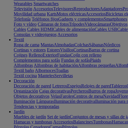
Wearables
Smartwatches
Televisión
Accesorios
Televisores
Reproductores
Adaptadores
Pr
Movilidad urbana
Karts
Motos eléctricas
Accesorios
Bicicletas el
Telefonía
Teléfonos fijos
Gadgets y complementos
Smartphones
Foto y vídeo
Cámaras de fotos
Trípodes
Videocámaras
Objetivos
Cables
Cables HDMI
Cables de alimentación
Cables USB
Cable
Consolas y videojuegos
Accesorios
Textil
Ropa de cama
Mantas
Almohadas
Colchas
Sábanas
Nórdicos
Cortinas y estores
Estores
Visillos
Cortinas
Barras de cortina
Cojines
Relleno
Exterior
Fundas
Cojín con relleno
Complementos para sofás
Fundas de sofás
Plaids
Alfombras
Alfombras de habitación
Alfombras pequeñas
Alfomb
Textil baño
Albornoces
Toallas
Textil cocina
Manteles
Servilletas
Decoración
Decoración de pared
Letreros
Espejos
Relojes de pared
Tableros
Organización
Cajas decorativas
Percheros
Burros de ropa
Joyero
Objetos decorativos
Velas
Faroles
Centros de mesa
Navidad
Flore
Iluminación
Lámparas
Iluminación decorativa
Iluminación para 
Tendencias y temporadas
Jardín
Muebles de jardín
Set de jardín
Conjuntos de mesas y sillas de j
Hamacas y tumbonas
Accesorios
Balancines
Tumbonas
Hamaca
Pérgolas
Cenadores
Carpas
Pérgolas