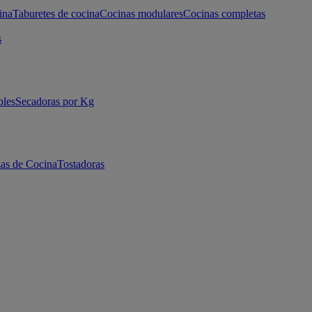
ina
Taburetes de cocina
Cocinas modulares
Cocinas completas
s
bles
Secadoras por Kg
as de Cocina
Tostadoras