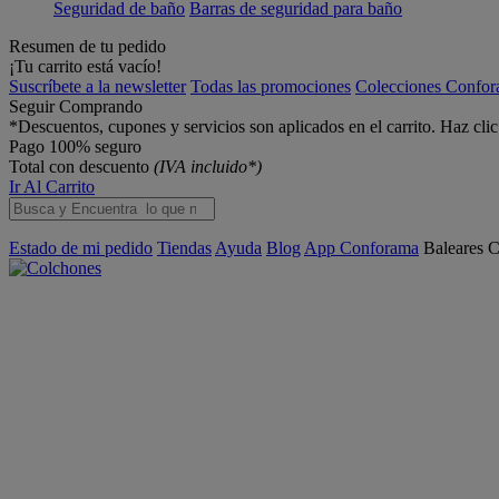
Seguridad de baño
Barras de seguridad para baño
Resumen de tu pedido
¡Tu carrito está vacío!
Suscríbete a la newsletter
Todas las promociones
Colecciones Confo
Seguir Comprando
*Descuentos, cupones y servicios son aplicados en el carrito. Haz cli
Pago 100% seguro
Total con descuento
(IVA incluido*)
Ir Al Carrito
Estado de mi pedido
Tiendas
Ayuda
Blog
App Conforama
Baleares
C