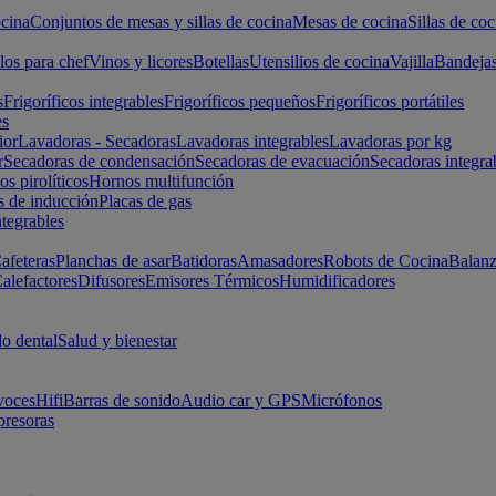
cina
Conjuntos de mesas y sillas de cocina
Mesas de cocina
Sillas de coc
los para chef
Vinos y licores
Botellas
Utensilios de cocina
Vajilla
Bandeja
s
Frigoríficos integrables
Frigoríficos pequeños
Frigoríficos portátiles
es
ior
Lavadoras - Secadoras
Lavadoras integrables
Lavadoras por kg
r
Secadoras de condensación
Secadoras de evacuación
Secadoras integra
s pirolíticos
Hornos multifunción
s de inducción
Placas de gas
ntegrables
afeteras
Planchas de asar
Batidoras
Amasadores
Robots de Cocina
Balanz
alefactores
Difusores
Emisores Térmicos
Humidificadores
o dental
Salud y bienestar
voces
Hifi
Barras de sonido
Audio car y GPS
Micrófonos
presoras