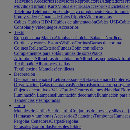
Televisión
Accesorios
Televisores
Reproductores
Adaptadores
Pr
Movilidad urbana
Karts
Motos eléctricas
Accesorios
Bicicletas el
Telefonía
Teléfonos fijos
Gadgets y complementos
Smartphones
Foto y vídeo
Cámaras de fotos
Trípodes
Videocámaras
Cables
Cables HDMI
Cables de alimentación
Cables USB
Cable
Consolas y videojuegos
Accesorios
Textil
Ropa de cama
Mantas
Almohadas
Colchas
Sábanas
Nórdicos
Cortinas y estores
Estores
Visillos
Cortinas
Barras de cortina
Cojines
Relleno
Exterior
Fundas
Cojín con relleno
Complementos para sofás
Fundas de sofás
Plaids
Alfombras
Alfombras de habitación
Alfombras pequeñas
Alfomb
Textil baño
Albornoces
Toallas
Textil cocina
Manteles
Servilletas
Decoración
Decoración de pared
Letreros
Espejos
Relojes de pared
Tableros
Organización
Cajas decorativas
Percheros
Burros de ropa
Joyero
Objetos decorativos
Velas
Faroles
Centros de mesa
Navidad
Flore
Iluminación
Lámparas
Iluminación decorativa
Iluminación para 
Tendencias y temporadas
Jardín
Muebles de jardín
Set de jardín
Conjuntos de mesas y sillas de j
Hamacas y tumbonas
Accesorios
Balancines
Tumbonas
Hamaca
Pérgolas
Cenadores
Carpas
Pérgolas
Parasoles
Sombrillas
Parasoles
Toldos