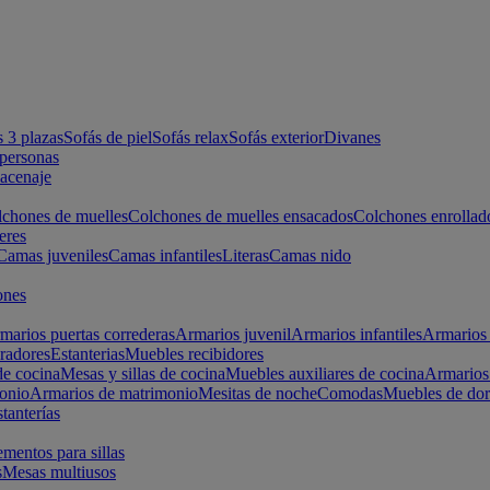
s 3 plazas
Sofás de piel
Sofás relax
Sofás exterior
Divanes
apersonas
macenaje
chones de muelles
Colchones de muelles ensacados
Colchones enrollad
eres
Camas juveniles
Camas infantiles
Literas
Camas nido
ones
marios puertas correderas
Armarios juvenil
Armarios infantiles
Armarios 
radores
Estanterias
Muebles recibidores
e cocina
Mesas y sillas de cocina
Muebles auxiliares de cocina
Armarios
onio
Armarios de matrimonio
Mesitas de noche
Comodas
Muebles de dor
tanterías
entos para sillas
s
Mesas multiusos