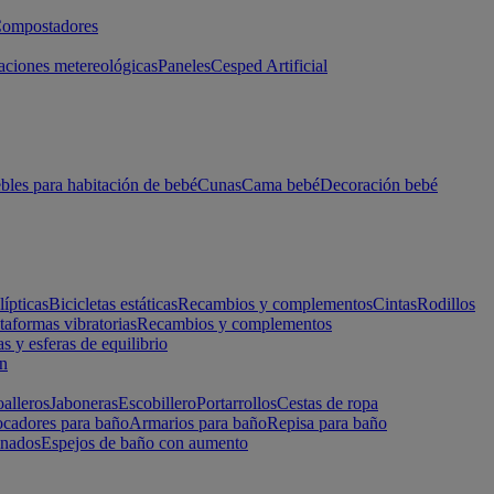
ompostadores
aciones metereológicas
Paneles
Cesped Artificial
les para habitación de bebé
Cunas
Cama bebé
Decoración bebé
lípticas
Bicicletas estáticas
Recambios y complementos
Cintas
Rodillos
taformas vibratorias
Recambios y complementos
s y esferas de equilibrio
ón
alleros
Jaboneras
Escobillero
Portarrollos
Cestas de ropa
cadores para baño
Armarios para baño
Repisa para baño
inados
Espejos de baño con aumento