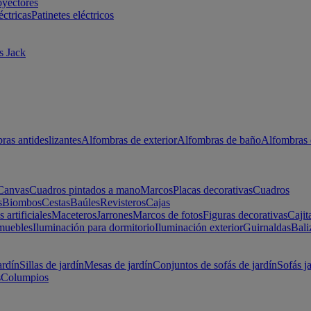
oyectores
éctricas
Patinetes eléctricos
s Jack
ras antideslizantes
Alfombras de exterior
Alfombras de baño
Alfombras 
Canvas
Cuadros pintados a mano
Marcos
Placas decorativas
Cuadros
s
Biombos
Cestas
Baúles
Revisteros
Cajas
s artificiales
Maceteros
Jarrones
Marcos de fotos
Figuras decorativas
Cajit
muebles
Iluminación para dormitorio
Iluminación exterior
Guirnaldas
Bali
ardín
Sillas de jardín
Mesas de jardín
Conjuntos de sofás de jardín
Sofás j
s
Columpios