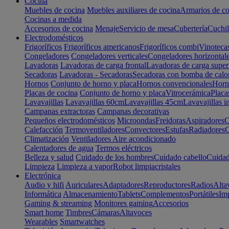
Cocina
Muebles de cocina
Muebles auxiliares de cocina
Armarios de co
Cocinas a medida
Accesorios de cocina
Menaje
Servicio de mesa
Cubertería
Cuchil
Electrodomésticos
Frigoríficos
Frigoríficos americanos
Frigoríficos combi
Vinoteca
Congeladores
Congeladores verticales
Congeladores horizontal
Lavadoras
Lavadoras de carga frontal
Lavadoras de carga super
Secadoras
Lavadoras - Secadoras
Secadoras con bomba de calo
Hornos
Conjunto de horno y placa
Hornos convencionales
Horno
Placas de cocina
Conjunto de horno y placa
Vitrocerámica
Placa
Lavavajillas
Lavavajillas 60cm
Lavavajillas 45cm
Lavavajillas i
Campanas extractoras
Campanas decorativas
Pequeños electrodomésticos
Microondas
Freidoras
Aspiradores
C
Calefacción
Termoventiladores
Convectores
Estufas
Radiadores
C
Climatización
Ventiladores
Aire acondicionado
Calentadores de agua
Termos eléctricos
Belleza y salud
Cuidado de los hombres
Cuidado cabello
Cuidad
Limpieza
Limpieza a vapor
Robot limpiacristales
Electrónica
Audio y hifi
Auriculares
Adaptadores
Reproductores
Radios
Alta
Informática
Almacenamiento
Tablets
Complementos
Portátiles
Im
Gaming & streaming
Monitores gaming
Accesorios
Smart home
Timbres
Cámaras
Altavoces
Wearables
Smartwatches