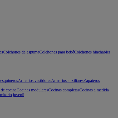
os
Colchones de espuma
Colchones para bebé
Colchones hinchables
esquineros
Armarios vestidores
Armarios auxiliares
Zapateros
 de cocina
Cocinas modulares
Cocinas completas
Cocinas a medida
mitorio juvenil