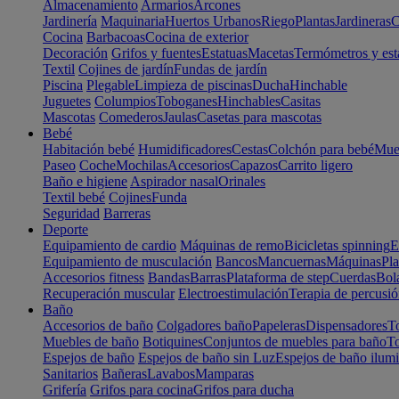
Almacenamiento
Armarios
Arcones
Jardinería
Maquinaria
Huertos Urbanos
Riego
Plantas
Jardineras
C
Cocina
Barbacoas
Cocina de exterior
Decoración
Grifos y fuentes
Estatuas
Macetas
Termómetros y est
Textil
Cojines de jardín
Fundas de jardín
Piscina
Plegable
Limpieza de piscinas
Ducha
Hinchable
Juguetes
Columpios
Toboganes
Hinchables
Casitas
Mascotas
Comederos
Jaulas
Casetas para mascotas
Bebé
Habitación bebé
Humidificadores
Cestas
Colchón para bebé
Mueb
Paseo
Coche
Mochilas
Accesorios
Capazos
Carrito ligero
Baño e higiene
Aspirador nasal
Orinales
Textil bebé
Cojines
Funda
Seguridad
Barreras
Deporte
Equipamiento de cardio
Máquinas de remo
Bicicletas spinning
E
Equipamiento de musculación
Bancos
Mancuernas
Máquinas
Pla
Accesorios fitness
Bandas
Barras
Plataforma de step
Cuerdas
Bola
Recuperación muscular
Electroestimulación
Terapia de percusi
Baño
Accesorios de baño
Colgadores baño
Papeleras
Dispensadores
To
Muebles de baño
Botiquines
Conjuntos de muebles para baño
To
Espejos de baño
Espejos de baño sin Luz
Espejos de baño ilum
Sanitarios
Bañeras
Lavabos
Mamparas
Grifería
Grifos para cocina
Grifos para ducha