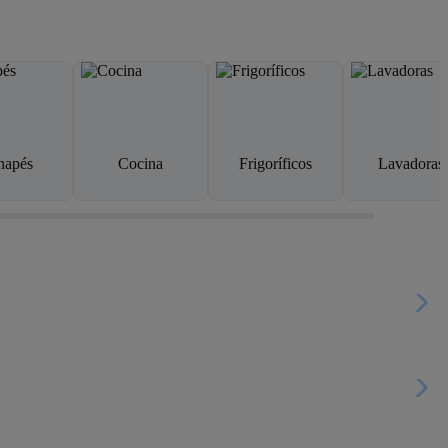
napés
Cocina
Frigoríficos
Lavadoras