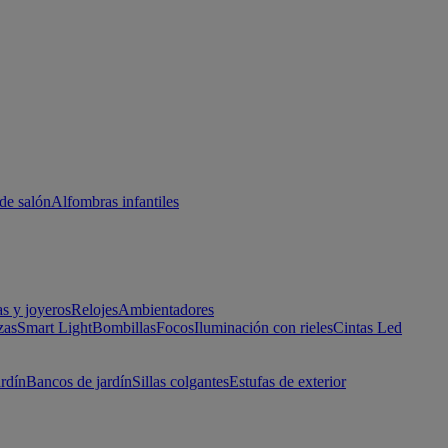
de salón
Alfombras infantiles
as y joyeros
Relojes
Ambientadores
zas
Smart Light
Bombillas
Focos
Iluminación con rieles
Cintas Led
ardín
Bancos de jardín
Sillas colgantes
Estufas de exterior