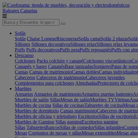
Baleares
Canarias
Sofás
Sofás
Chaise Longue
Rinconeras
Sofás cama
Sofás 2 plazas
Sofá
Sillones
Sillones decorativos
Sillones relax
Sillones relax levant
Puffs
Puffs decorativos
Puffs pera
Puffs reposapiés
Puffs con al
Descanso
Colchones
Packs colchón y canapé
Colchones viscoelásticos
Col
Canapés y bases
Canapés
Base tapizadas
Somieres
Patas de somi
Camas
Camas de matrimonio
Camas dobles
Camas individuales
Cabeceros
Cabeceros de matrimonio
Cabeceros juveniles
Complementos para colchones
Almohadas
Protectores de colch
Muebles
Armarios
Armarios de matrimonio
Armarios puertas batientes
Ar
Muebles de salón
Sillas
Mesas de salón
Muebles TV
Vitrinas
Apa
Muebles de cocina
Sillas de cocinas
Taburetes de cocina
Mesas d
Muebles de dormitorio
Camas matrimonio
Cabeceros de matrim
Muebles de oficina y teletrabajo
Escritorios
Sillas de escritorio
Es
Muebles de Gaming
Sillas gaming
Escritorios gaming
Sillas
Taburetes
Bancos
Sillas de comedor
Sillas infantiles
Complem
Mesas
Conjuntos de mesas y sillas
Mesas extensibles
Mesas alta