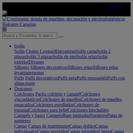
🔵Cambia tu electro con
-10% EXTRA
de descuento ☑️
AQUÍ
Baleares
Canarias
Sofás
Sofás
Chaise Longue
Rinconeras
Sofás cama
Sofás 2
plazas
Sofás 3 plazas
Sofás de piel
Sofás relax
Sofás
exterior
Divanes
Sillones
Sillones decorativos
Sillones relax
Sillones relax
levantapersonas
Puffs
Puffs decorativos
Puffs pera
Puffs reposapiés
Puffs con
almacenaje
Descanso
Colchones
Packs colchón y canapé
Colchones
viscoelásticos
Colchones de muelles
Colchones de muelles
ensacados
Colchones enrollados
Colchones de
espuma
Colchones para bebé
Colchones hinchables
Canapés y bases
Canapés
Base tapizadas
Somieres
Patas de
somieres
Camas
Camas de matrimonio
Camas dobles
Camas
individuales
Camas juveniles
Camas infantiles
Literas
Camas