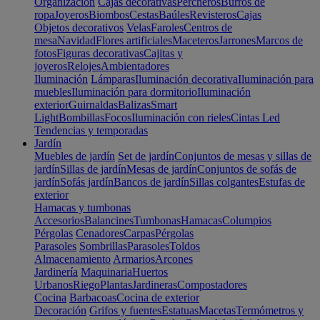
Organización
Cajas decorativas
Percheros
Burros de
ropa
Joyeros
Biombos
Cestas
Baúles
Revisteros
Cajas
Objetos decorativos
Velas
Faroles
Centros de
mesa
Navidad
Flores artificiales
Maceteros
Jarrones
Marcos de
fotos
Figuras decorativas
Cajitas y
joyeros
Relojes
Ambientadores
Iluminación
Lámparas
Iluminación decorativa
Iluminación para
muebles
Iluminación para dormitorio
Iluminación
exterior
Guirnaldas
Balizas
Smart
Light
Bombillas
Focos
Iluminación con rieles
Cintas Led
Tendencias y temporadas
Jardín
Muebles de jardín
Set de jardín
Conjuntos de mesas y sillas de
jardín
Sillas de jardín
Mesas de jardín
Conjuntos de sofás de
jardín
Sofás jardín
Bancos de jardín
Sillas colgantes
Estufas de
exterior
Hamacas y tumbonas
Accesorios
Balancines
Tumbonas
Hamacas
Columpios
Pérgolas
Cenadores
Carpas
Pérgolas
Parasoles
Sombrillas
Parasoles
Toldos
Almacenamiento
Armarios
Arcones
Jardinería
Maquinaria
Huertos
Urbanos
Riego
Plantas
Jardineras
Compostadores
Cocina
Barbacoas
Cocina de exterior
Decoración
Grifos y fuentes
Estatuas
Macetas
Termómetros y