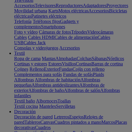
Televisión
Accesorios
Televisores
Reproductores
Adaptadores
Proyectores
Movilidad urbana
Karts
Motos eléctricas
Accesorios
Bicicletas
eléctricas
Patinetes eléctricos
Telefonía
Teléfonos fijos
Gadgets y
complementos
Smartphones
Foto y vídeo
Cámaras de fotos
Trípodes
Videocámaras
Cables
Cables HDMI
Cables de alimentación
Cables
USB
Cables Jack
Consolas y videojuegos
Accesorios
Textil
Ropa de cama
Mantas
Almohadas
Colchas
Sábanas
Nórdicos
Cortinas y estores
Estores
Visillos
Cortinas
Barras de cortina
Cojines
Relleno
Exterior
Fundas
Cojín con relleno
Complementos para sofás
Fundas de sofás
Plaids
Alfombras
Alfombras de habitación
Alfombras
pequeñas
Alfombras antideslizantes
Alfombras de
exterior
Alfombras de baño
Alfombras de salón
Alfombras
infantiles
Textil baño
Albornoces
Toallas
Textil cocina
Manteles
Servilletas
Decoración
Decoración de pared
Letreros
Espejos
Relojes de
pared
Tableros
Canvas
Cuadros pintados a mano
Marcos
Placas
decorativas
Cuadros