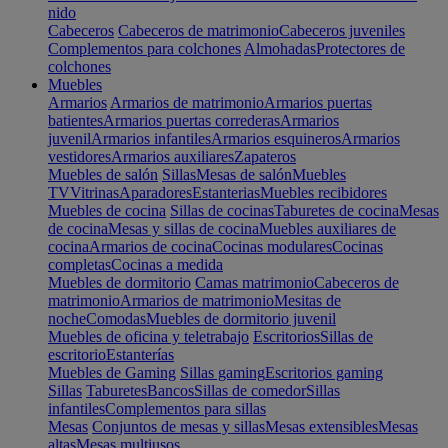
nido
Cabeceros
Cabeceros de matrimonio
Cabeceros juveniles
Complementos para colchones
Almohadas
Protectores de
colchones
Muebles
Armarios
Armarios de matrimonio
Armarios puertas
batientes
Armarios puertas correderas
Armarios
juvenil
Armarios infantiles
Armarios esquineros
Armarios
vestidores
Armarios auxiliares
Zapateros
Muebles de salón
Sillas
Mesas de salón
Muebles
TV
Vitrinas
Aparadores
Estanterias
Muebles recibidores
Muebles de cocina
Sillas de cocinas
Taburetes de cocina
Mesas
de cocina
Mesas y sillas de cocina
Muebles auxiliares de
cocina
Armarios de cocina
Cocinas modulares
Cocinas
completas
Cocinas a medida
Muebles de dormitorio
Camas matrimonio
Cabeceros de
matrimonio
Armarios de matrimonio
Mesitas de
noche
Comodas
Muebles de dormitorio juvenil
Muebles de oficina y teletrabajo
Escritorios
Sillas de
escritorio
Estanterías
Muebles de Gaming
Sillas gaming
Escritorios gaming
Sillas
Taburetes
Bancos
Sillas de comedor
Sillas
infantiles
Complementos para sillas
Mesas
Conjuntos de mesas y sillas
Mesas extensibles
Mesas
altas
Mesas multiusos