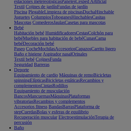
estaciones metereológicas
Paneles
Cesped Artificial
Textil
Cojines de jardín
Fundas de jardín
Piscina
Plegable
Limpieza de piscinas
Ducha
Hinchable
Juguetes
Columpios
Toboganes
Hinchables
Casitas
Mascotas
Comederos
Jaulas
Casetas para mascotas
Bebé
Habitación bebé
Humidificadores
Cestas
Colchón para
bebé
Muebles para habitación de bebé
Cunas
Cama
bebé
Decoración bebé
Paseo
Coche
Mochilas
Accesorios
Capazos
Carrito ligero
Baño e higiene
Aspirador nasal
Orinales
Textil bebé
Cojines
Funda
Seguridad
Barreras
Deporte
Equipamiento de cardio
Máquinas de remo
Bicicletas
spinning
Elípticas
Bicicletas estáticas
Recambios y
complementos
Cintas
Rodillos
Equipamiento de musculación
Bancos
Mancuernas
Máquinas
Plataformas
vibratorias
Recambios y complementos
Accesorios fitness
Bandas
Barras
Plataforma de
step
Cuerdas
Bolas y esferas de equilibrio
Recuperación muscular
Electroestimulación
Terapia de
percusión
Baño