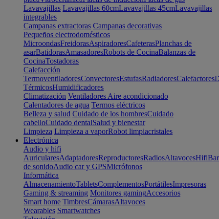
Lavavajillas
Lavavajillas 60cm
Lavavajillas 45cm
Lavavajillas
integrables
Campanas extractoras
Campanas decorativas
Pequeños electrodomésticos
Microondas
Freidoras
Aspiradores
Cafeteras
Planchas de
asar
Batidoras
Amasadores
Robots de Cocina
Balanzas de
Cocina
Tostadoras
Calefacción
Termoventiladores
Convectores
Estufas
Radiadores
Calefactores
D
Térmicos
Humidificadores
Climatización
Ventiladores
Aire acondicionado
Calentadores de agua
Termos eléctricos
Belleza y salud
Cuidado de los hombres
Cuidado
cabello
Cuidado dental
Salud y bienestar
Limpieza
Limpieza a vapor
Robot limpiacristales
Electrónica
Audio y hifi
Auriculares
Adaptadores
Reproductores
Radios
Altavoces
Hifi
Bar
de sonido
Audio car y GPS
Micrófonos
Informática
Almacenamiento
Tablets
Complementos
Portátiles
Impresoras
Gaming & streaming
Monitores gaming
Accesorios
Smart home
Timbres
Cámaras
Altavoces
Wearables
Smartwatches