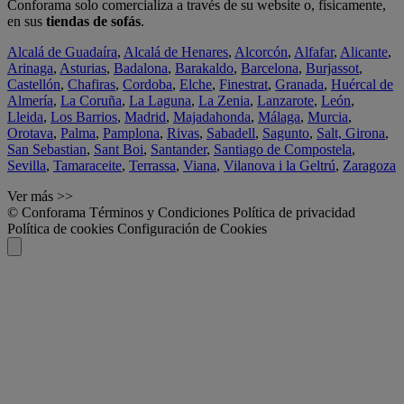
Conforama solo comercializa a través de su website o, físicamente,
en sus
tiendas de sofás
.
Alcalá de Guadaíra
,
Alcalá de Henares
,
Alcorcón
,
Alfafar
,
Alicante
,
Arinaga
,
Asturias
,
Badalona
,
Barakaldo
,
Barcelona
,
Burjassot
,
Castellón
,
Chafiras
,
Cordoba
,
Elche
,
Finestrat
,
Granada
,
Huércal de
Almería
,
La Coruña
,
La Laguna
,
La Zenia
,
Lanzarote
,
León
,
Lleida
,
Los Barrios
,
Madrid
,
Majadahonda
,
Málaga
,
Murcia
,
Orotava
,
Palma
,
Pamplona
,
Rivas
,
Sabadell
,
Sagunto
,
Salt, Girona
,
San Sebastian
,
Sant Boi
,
Santander
,
Santiago de Compostela
,
Sevilla
,
Tamaraceite
,
Terrassa
,
Viana
,
Vilanova i la Geltrú
,
Zaragoza
Ver más >>
© Conforama
Términos y Condiciones
Política de privacidad
Política de cookies
Configuración de Cookies