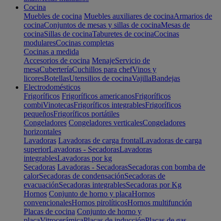
Cocina
Muebles de cocina
Muebles auxiliares de cocina
Armarios de
cocina
Conjuntos de mesas y sillas de cocina
Mesas de
cocina
Sillas de cocina
Taburetes de cocina
Cocinas
modulares
Cocinas completas
Cocinas a medida
Accesorios de cocina
Menaje
Servicio de
mesa
Cubertería
Cuchillos para chef
Vinos y
licores
Botellas
Utensilios de cocina
Vajilla
Bandejas
Electrodomésticos
Frigoríficos
Frigoríficos americanos
Frigoríficos
combi
Vinotecas
Frigoríficos integrables
Frigoríficos
pequeños
Frigoríficos portátiles
Congeladores
Congeladores verticales
Congeladores
horizontales
Lavadoras
Lavadoras de carga frontal
Lavadoras de carga
superior
Lavadoras - Secadoras
Lavadoras
integrables
Lavadoras por kg
Secadoras
Lavadoras - Secadoras
Secadoras con bomba de
calor
Secadoras de condensación
Secadoras de
evacuación
Secadoras integrables
Secadoras por Kg
Hornos
Conjunto de horno y placa
Hornos
convencionales
Hornos pirolíticos
Hornos multifunción
Placas de cocina
Conjunto de horno y
placa
Vitrocerámica
Placas de inducción
Placas de gas