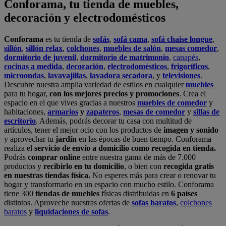
Conforama, tu tienda de muebles,
decoración y electrodomésticos
Conforama
es tu tienda de
sofás
,
sofá cama
,
sofá chaise longue
,
sillón
,
sillón relax
,
colchones
,
muebles de salón
,
mesas comedor
,
dormitorio de juvenil
,
dormitorio de matrimonio
,
canapés
,
cocinas a medida
,
decoración
,
electrodomésticos
,
frigoríficos
,
microondas
,
lavavajillas
,
lavadora secadora
, y
televisiones
.
Descubre nuestra amplia variedad de estilos en cualquier
muebles
para tu hogar,
con los mejores precios y promociones
. Crea el
espacio en el que vives gracias a nuestros
muebles de comedor
y
habitaciones,
armarios
y
zapateros
,
mesas de comedor
y
sillas de
escritorio
. Además, podrás decorar tu casa con multitud de
artículos, tener el mejor ocio con los productos de
imagen y sonido
y aprovechar tu
jardín
en las épocas de buen tiempo. Conforama
realiza el
servicio de envío a domicilio como recogida en tienda.
Podrás
comprar online
entre nuestra gama de más de 7.000
productos y
recibirlo en tu domicilio
, o bien con
recogida gratis
en nuestras tiendas física.
No esperes más para crear o renovar tu
hogar y transformarlo en un espacio con mucho estilo. Conforama
tiene 300
tiendas de muebles
físicas distribuidas en
6 países
distintos. Aproveche nuestras ofertas de
sofas baratos
,
colchones
baratos
y
liquidaciones de sofas
.