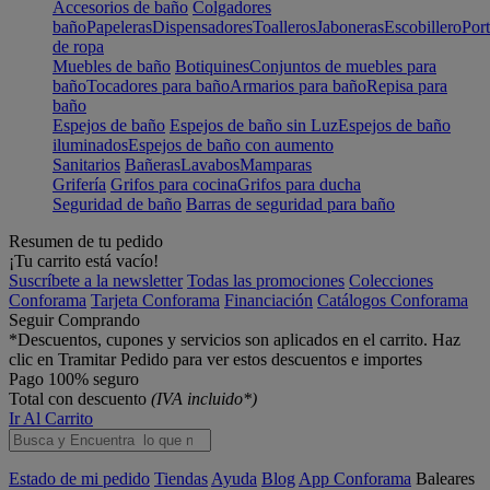
Accesorios de baño
Colgadores
baño
Papeleras
Dispensadores
Toalleros
Jaboneras
Escobillero
Port
de ropa
Muebles de baño
Botiquines
Conjuntos de muebles para
baño
Tocadores para baño
Armarios para baño
Repisa para
baño
Espejos de baño
Espejos de baño sin Luz
Espejos de baño
iluminados
Espejos de baño con aumento
Sanitarios
Bañeras
Lavabos
Mamparas
Grifería
Grifos para cocina
Grifos para ducha
Seguridad de baño
Barras de seguridad para baño
Resumen de tu pedido
¡Tu carrito está vacío!
Suscríbete a la newsletter
Todas las promociones
Colecciones
Conforama
Tarjeta Conforama
Financiación
Catálogos Conforama
Seguir Comprando
*Descuentos, cupones y servicios son aplicados en el carrito. Haz
clic en Tramitar Pedido para ver estos descuentos e importes
Pago 100% seguro
Total con descuento
(IVA incluido*)
Ir Al Carrito
Estado de mi pedido
Tiendas
Ayuda
Blog
App Conforama
Baleares