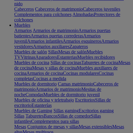
nido
Cabeceros
Cabeceros de matrimonio
Cabeceros juveniles
Complementos para colchones
Almohadas
Protectores de
colchones
Muebles
Armarios
Armarios de matrimonio
Armarios puertas
batientes
Armarios puertas correderas
Armarios
juvenil
Armarios infantiles
Armarios esquineros
Armarios
vestidores
Armarios auxiliares
Zapateros
Muebles de salón
Sillas
Mesas de salón
Muebles
TV
Vitrinas
Aparadores
Estanterias
Muebles recibidores
Muebles de cocina
Sillas de cocinas
Taburetes de cocina
Mesas
de cocina
Mesas y sillas de cocina
Muebles auxiliares de
cocina
Armarios de cocina
Cocinas modulares
Cocinas
completas
Cocinas a medida
Muebles de dormitorio
Camas matrimonio
Cabeceros de
matrimonio
Armarios de matrimonio
Mesitas de
noche
Comodas
Muebles de dormitorio juvenil
Muebles de oficina y teletrabajo
Escritorios
Sillas de
escritorio
Estanterías
Muebles de Gaming
Sillas gaming
Escritorios gaming
Sillas
Taburetes
Bancos
Sillas de comedor
Sillas
infantiles
Complementos para sillas
Mesas
Conjuntos de mesas y sillas
Mesas extensibles
Mesas
altas
Mesas multiusos