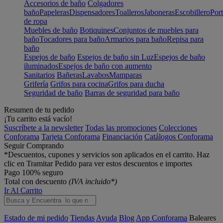
Accesorios de baño
Colgadores
baño
Papeleras
Dispensadores
Toalleros
Jaboneras
Escobillero
Port
de ropa
Muebles de baño
Botiquines
Conjuntos de muebles para
baño
Tocadores para baño
Armarios para baño
Repisa para
baño
Espejos de baño
Espejos de baño sin Luz
Espejos de baño
iluminados
Espejos de baño con aumento
Sanitarios
Bañeras
Lavabos
Mamparas
Grifería
Grifos para cocina
Grifos para ducha
Seguridad de baño
Barras de seguridad para baño
Resumen de tu pedido
¡Tu carrito está vacío!
Suscríbete a la newsletter
Todas las promociones
Colecciones
Conforama
Tarjeta Conforama
Financiación
Catálogos Conforama
Seguir Comprando
*Descuentos, cupones y servicios son aplicados en el carrito. Haz
clic en Tramitar Pedido para ver estos descuentos e importes
Pago 100% seguro
Total con descuento
(IVA incluido*)
Ir Al Carrito
Estado de mi pedido
Tiendas
Ayuda
Blog
App Conforama
Baleares