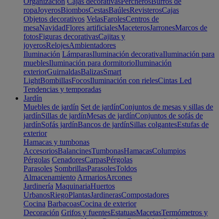
Organización
Cajas decorativas
Percheros
Burros de
ropa
Joyeros
Biombos
Cestas
Baúles
Revisteros
Cajas
Objetos decorativos
Velas
Faroles
Centros de
mesa
Navidad
Flores artificiales
Maceteros
Jarrones
Marcos de
fotos
Figuras decorativas
Cajitas y
joyeros
Relojes
Ambientadores
Iluminación
Lámparas
Iluminación decorativa
Iluminación para
muebles
Iluminación para dormitorio
Iluminación
exterior
Guirnaldas
Balizas
Smart
Light
Bombillas
Focos
Iluminación con rieles
Cintas Led
Tendencias y temporadas
Jardín
Muebles de jardín
Set de jardín
Conjuntos de mesas y sillas de
jardín
Sillas de jardín
Mesas de jardín
Conjuntos de sofás de
jardín
Sofás jardín
Bancos de jardín
Sillas colgantes
Estufas de
exterior
Hamacas y tumbonas
Accesorios
Balancines
Tumbonas
Hamacas
Columpios
Pérgolas
Cenadores
Carpas
Pérgolas
Parasoles
Sombrillas
Parasoles
Toldos
Almacenamiento
Armarios
Arcones
Jardinería
Maquinaria
Huertos
Urbanos
Riego
Plantas
Jardineras
Compostadores
Cocina
Barbacoas
Cocina de exterior
Decoración
Grifos y fuentes
Estatuas
Macetas
Termómetros y