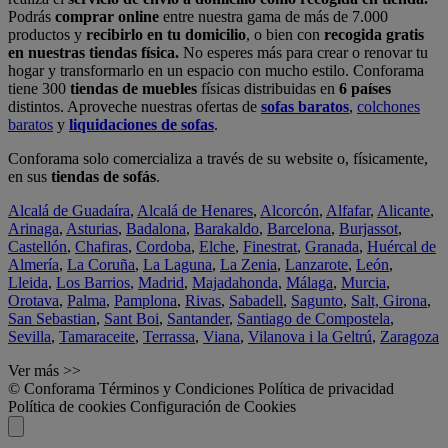
Podrás
comprar online
entre nuestra gama de más de 7.000
productos y
recibirlo en tu domicilio
, o bien con
recogida gratis
en nuestras tiendas física.
No esperes más para crear o renovar tu
hogar y transformarlo en un espacio con mucho estilo. Conforama
tiene 300
tiendas de muebles
físicas distribuidas en
6 países
distintos. Aproveche nuestras ofertas de
sofas baratos
,
colchones
baratos
y
liquidaciones de sofas
.
Conforama solo comercializa a través de su website o, físicamente,
en sus
tiendas de sofás
.
Alcalá de Guadaíra
,
Alcalá de Henares
,
Alcorcón
,
Alfafar
,
Alicante
,
Arinaga
,
Asturias
,
Badalona
,
Barakaldo
,
Barcelona
,
Burjassot
,
Castellón
,
Chafiras
,
Cordoba
,
Elche
,
Finestrat
,
Granada
,
Huércal de
Almería
,
La Coruña
,
La Laguna
,
La Zenia
,
Lanzarote
,
León
,
Lleida
,
Los Barrios
,
Madrid
,
Majadahonda
,
Málaga
,
Murcia
,
Orotava
,
Palma
,
Pamplona
,
Rivas
,
Sabadell
,
Sagunto
,
Salt, Girona
,
San Sebastian
,
Sant Boi
,
Santander
,
Santiago de Compostela
,
Sevilla
,
Tamaraceite
,
Terrassa
,
Viana
,
Vilanova i la Geltrú
,
Zaragoza
Ver más >>
© Conforama
Términos y Condiciones
Política de privacidad
Política de cookies
Configuración de Cookies