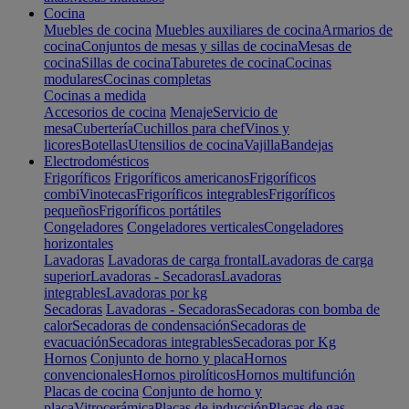
Cocina
Muebles de cocina
Muebles auxiliares de cocina
Armarios de
cocina
Conjuntos de mesas y sillas de cocina
Mesas de
cocina
Sillas de cocina
Taburetes de cocina
Cocinas
modulares
Cocinas completas
Cocinas a medida
Accesorios de cocina
Menaje
Servicio de
mesa
Cubertería
Cuchillos para chef
Vinos y
licores
Botellas
Utensilios de cocina
Vajilla
Bandejas
Electrodomésticos
Frigoríficos
Frigoríficos americanos
Frigoríficos
combi
Vinotecas
Frigoríficos integrables
Frigoríficos
pequeños
Frigoríficos portátiles
Congeladores
Congeladores verticales
Congeladores
horizontales
Lavadoras
Lavadoras de carga frontal
Lavadoras de carga
superior
Lavadoras - Secadoras
Lavadoras
integrables
Lavadoras por kg
Secadoras
Lavadoras - Secadoras
Secadoras con bomba de
calor
Secadoras de condensación
Secadoras de
evacuación
Secadoras integrables
Secadoras por Kg
Hornos
Conjunto de horno y placa
Hornos
convencionales
Hornos pirolíticos
Hornos multifunción
Placas de cocina
Conjunto de horno y
placa
Vitrocerámica
Placas de inducción
Placas de gas