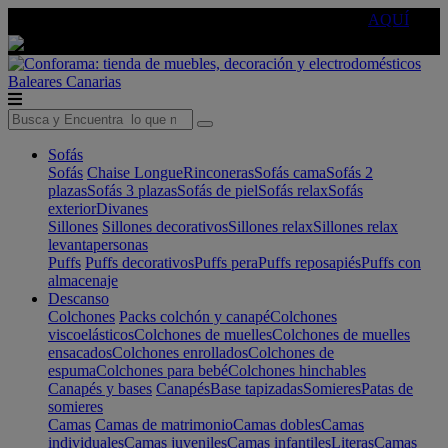
🔵Cambia tu electro con
-10% EXTRA
de descuento ☑️
AQUÍ
Baleares
Canarias
Sofás
Sofás
Chaise Longue
Rinconeras
Sofás cama
Sofás 2
plazas
Sofás 3 plazas
Sofás de piel
Sofás relax
Sofás
exterior
Divanes
Sillones
Sillones decorativos
Sillones relax
Sillones relax
levantapersonas
Puffs
Puffs decorativos
Puffs pera
Puffs reposapiés
Puffs con
almacenaje
Descanso
Colchones
Packs colchón y canapé
Colchones
viscoelásticos
Colchones de muelles
Colchones de muelles
ensacados
Colchones enrollados
Colchones de
espuma
Colchones para bebé
Colchones hinchables
Canapés y bases
Canapés
Base tapizadas
Somieres
Patas de
somieres
Camas
Camas de matrimonio
Camas dobles
Camas
individuales
Camas juveniles
Camas infantiles
Literas
Camas