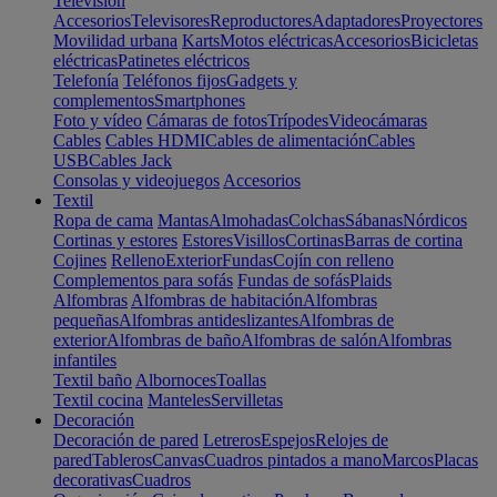
Televisión
Accesorios
Televisores
Reproductores
Adaptadores
Proyectores
Movilidad urbana
Karts
Motos eléctricas
Accesorios
Bicicletas
eléctricas
Patinetes eléctricos
Telefonía
Teléfonos fijos
Gadgets y
complementos
Smartphones
Foto y vídeo
Cámaras de fotos
Trípodes
Videocámaras
Cables
Cables HDMI
Cables de alimentación
Cables
USB
Cables Jack
Consolas y videojuegos
Accesorios
Textil
Ropa de cama
Mantas
Almohadas
Colchas
Sábanas
Nórdicos
Cortinas y estores
Estores
Visillos
Cortinas
Barras de cortina
Cojines
Relleno
Exterior
Fundas
Cojín con relleno
Complementos para sofás
Fundas de sofás
Plaids
Alfombras
Alfombras de habitación
Alfombras
pequeñas
Alfombras antideslizantes
Alfombras de
exterior
Alfombras de baño
Alfombras de salón
Alfombras
infantiles
Textil baño
Albornoces
Toallas
Textil cocina
Manteles
Servilletas
Decoración
Decoración de pared
Letreros
Espejos
Relojes de
pared
Tableros
Canvas
Cuadros pintados a mano
Marcos
Placas
decorativas
Cuadros