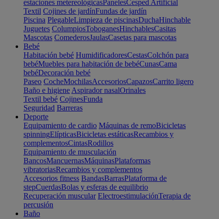
estaciones metereológicas
Paneles
Cesped Artificial
Textil
Cojines de jardín
Fundas de jardín
Piscina
Plegable
Limpieza de piscinas
Ducha
Hinchable
Juguetes
Columpios
Toboganes
Hinchables
Casitas
Mascotas
Comederos
Jaulas
Casetas para mascotas
Bebé
Habitación bebé
Humidificadores
Cestas
Colchón para
bebé
Muebles para habitación de bebé
Cunas
Cama
bebé
Decoración bebé
Paseo
Coche
Mochilas
Accesorios
Capazos
Carrito ligero
Baño e higiene
Aspirador nasal
Orinales
Textil bebé
Cojines
Funda
Seguridad
Barreras
Deporte
Equipamiento de cardio
Máquinas de remo
Bicicletas
spinning
Elípticas
Bicicletas estáticas
Recambios y
complementos
Cintas
Rodillos
Equipamiento de musculación
Bancos
Mancuernas
Máquinas
Plataformas
vibratorias
Recambios y complementos
Accesorios fitness
Bandas
Barras
Plataforma de
step
Cuerdas
Bolas y esferas de equilibrio
Recuperación muscular
Electroestimulación
Terapia de
percusión
Baño