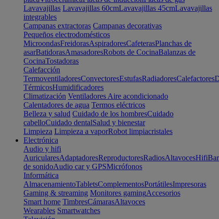
Lavavajillas
Lavavajillas 60cm
Lavavajillas 45cm
Lavavajillas
integrables
Campanas extractoras
Campanas decorativas
Pequeños electrodomésticos
Microondas
Freidoras
Aspiradores
Cafeteras
Planchas de
asar
Batidoras
Amasadores
Robots de Cocina
Balanzas de
Cocina
Tostadoras
Calefacción
Termoventiladores
Convectores
Estufas
Radiadores
Calefactores
D
Térmicos
Humidificadores
Climatización
Ventiladores
Aire acondicionado
Calentadores de agua
Termos eléctricos
Belleza y salud
Cuidado de los hombres
Cuidado
cabello
Cuidado dental
Salud y bienestar
Limpieza
Limpieza a vapor
Robot limpiacristales
Electrónica
Audio y hifi
Auriculares
Adaptadores
Reproductores
Radios
Altavoces
Hifi
Bar
de sonido
Audio car y GPS
Micrófonos
Informática
Almacenamiento
Tablets
Complementos
Portátiles
Impresoras
Gaming & streaming
Monitores gaming
Accesorios
Smart home
Timbres
Cámaras
Altavoces
Wearables
Smartwatches