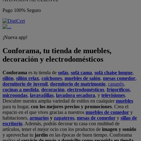
Pago 100% Seguro
¡Nueva app!
Conforama, tu tienda de muebles,
decoración y electrodomésticos
Conforama
es tu tienda de
sofás
,
sofá cama
,
sofá chaise longue
,
sillón
,
sillón relax
,
colchones
,
muebles de salón
,
mesas comedor
,
dormitorio de juvenil
,
dormitorio de matrimonio
,
canapés
,
cocinas a medida
,
decoración
,
electrodomésticos
,
frigoríficos
,
microondas
,
lavavajillas
,
lavadora secadora
, y
televisiones
.
Descubre nuestra amplia variedad de estilos en cualquier
muebles
para tu hogar,
con los mejores precios y promociones
. Crea el
espacio en el que vives gracias a nuestros
muebles de comedor
y
habitaciones,
armarios
y
zapateros
,
mesas de comedor
y
sillas de
escritorio
. Además, podrás decorar tu casa con multitud de
artículos, tener el mejor ocio con los productos de
imagen y sonido
y aprovechar tu
jardín
en las épocas de buen tiempo. Conforama
realiza el
servicio de envío a domicilio como recogida en tienda.