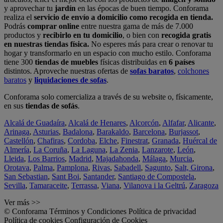
y aprovechar tu
jardín
en las épocas de buen tiempo. Conforama
realiza el
servicio de envío a domicilio como recogida en tienda.
Podrás
comprar online
entre nuestra gama de más de 7.000
productos y
recibirlo en tu domicilio
, o bien con
recogida gratis
en nuestras tiendas física.
No esperes más para crear o renovar tu
hogar y transformarlo en un espacio con mucho estilo. Conforama
tiene 300
tiendas de muebles
físicas distribuidas en
6 países
distintos. Aproveche nuestras ofertas de
sofas baratos
,
colchones
baratos
y
liquidaciones de sofas
.
Conforama solo comercializa a través de su website o, físicamente,
en sus
tiendas de sofás
.
Alcalá de Guadaíra
,
Alcalá de Henares
,
Alcorcón
,
Alfafar
,
Alicante
,
Arinaga
,
Asturias
,
Badalona
,
Barakaldo
,
Barcelona
,
Burjassot
,
Castellón
,
Chafiras
,
Cordoba
,
Elche
,
Finestrat
,
Granada
,
Huércal de
Almería
,
La Coruña
,
La Laguna
,
La Zenia
,
Lanzarote
,
León
,
Lleida
,
Los Barrios
,
Madrid
,
Majadahonda
,
Málaga
,
Murcia
,
Orotava
,
Palma
,
Pamplona
,
Rivas
,
Sabadell
,
Sagunto
,
Salt, Girona
,
San Sebastian
,
Sant Boi
,
Santander
,
Santiago de Compostela
,
Sevilla
,
Tamaraceite
,
Terrassa
,
Viana
,
Vilanova i la Geltrú
,
Zaragoza
Ver más >>
© Conforama
Términos y Condiciones
Política de privacidad
Política de cookies
Configuración de Cookies