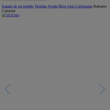
Estado de mi pedido
Tiendas
Ayuda
Blog
App Conforama
Baleares
Canarias