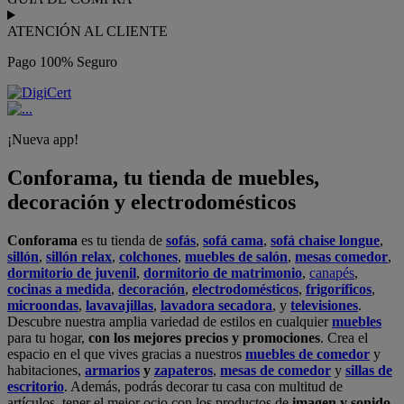
ATENCIÓN AL CLIENTE
Pago 100% Seguro
¡Nueva app!
Conforama, tu tienda de muebles,
decoración y electrodomésticos
Conforama
es tu tienda de
sofás
,
sofá cama
,
sofá chaise longue
,
sillón
,
sillón relax
,
colchones
,
muebles de salón
,
mesas comedor
,
dormitorio de juvenil
,
dormitorio de matrimonio
,
canapés
,
cocinas a medida
,
decoración
,
electrodomésticos
,
frigoríficos
,
microondas
,
lavavajillas
,
lavadora secadora
, y
televisiones
.
Descubre nuestra amplia variedad de estilos en cualquier
muebles
para tu hogar,
con los mejores precios y promociones
. Crea el
espacio en el que vives gracias a nuestros
muebles de comedor
y
habitaciones,
armarios
y
zapateros
,
mesas de comedor
y
sillas de
escritorio
. Además, podrás decorar tu casa con multitud de
artículos, tener el mejor ocio con los productos de
imagen y sonido