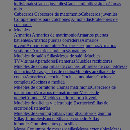
individuales
Camas juveniles
Camas infantiles
Literas
Camas
nido
Cabeceros
Cabeceros de matrimonio
Cabeceros juveniles
Complementos para colchones
Almohadas
Protectores de
colchones
Muebles
Armarios
Armarios de matrimonio
Armarios puertas
batientes
Armarios puertas correderas
Armarios
juvenil
Armarios infantiles
Armarios esquineros
Armarios
vestidores
Armarios auxiliares
Zapateros
Muebles de salón
Sillas
Mesas de salón
Muebles
TV
Vitrinas
Aparadores
Estanterias
Muebles recibidores
Muebles de cocina
Sillas de cocinas
Taburetes de cocina
Mesas
de cocina
Mesas y sillas de cocina
Muebles auxiliares de
cocina
Armarios de cocina
Cocinas modulares
Cocinas
completas
Cocinas a medida
Muebles de dormitorio
Camas matrimonio
Cabeceros de
matrimonio
Armarios de matrimonio
Mesitas de
noche
Comodas
Muebles de dormitorio juvenil
Muebles de oficina y teletrabajo
Escritorios
Sillas de
escritorio
Estanterías
Muebles de Gaming
Sillas gaming
Escritorios gaming
Sillas
Taburetes
Bancos
Sillas de comedor
Sillas
infantiles
Complementos para sillas
Mesas
Conjuntos de mesas y sillas
Mesas extensibles
Mesas