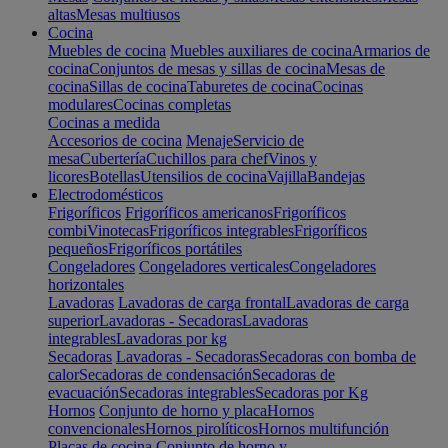
altas
Mesas multiusos
Cocina
Muebles de cocina
Muebles auxiliares de cocina
Armarios de
cocina
Conjuntos de mesas y sillas de cocina
Mesas de
cocina
Sillas de cocina
Taburetes de cocina
Cocinas
modulares
Cocinas completas
Cocinas a medida
Accesorios de cocina
Menaje
Servicio de
mesa
Cubertería
Cuchillos para chef
Vinos y
licores
Botellas
Utensilios de cocina
Vajilla
Bandejas
Electrodomésticos
Frigoríficos
Frigoríficos americanos
Frigoríficos
combi
Vinotecas
Frigoríficos integrables
Frigoríficos
pequeños
Frigoríficos portátiles
Congeladores
Congeladores verticales
Congeladores
horizontales
Lavadoras
Lavadoras de carga frontal
Lavadoras de carga
superior
Lavadoras - Secadoras
Lavadoras
integrables
Lavadoras por kg
Secadoras
Lavadoras - Secadoras
Secadoras con bomba de
calor
Secadoras de condensación
Secadoras de
evacuación
Secadoras integrables
Secadoras por Kg
Hornos
Conjunto de horno y placa
Hornos
convencionales
Hornos pirolíticos
Hornos multifunción
Placas de cocina
Conjunto de horno y