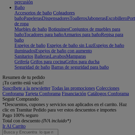
percusión
Baño
Accesorios de baño
Colgadores
baño
Papeleras
Dispensadores
Toalleros
Jaboneras
Escobillero
Port
de ropa
Muebles de baño
Botiquines
Conjuntos de muebles para
baño
Tocadores para baño
Armarios para baño
Repisa para
baño
Espejos de baño
Espejos de baño sin Luz
Espejos de baño
iluminados
Espejos de baño con aumento
Sanitarios
Bañeras
Lavabos
Mamparas
Grifería
Grifos para cocina
Grifos para ducha
Seguridad de baño
Barras de seguridad para baño
Resumen de tu pedido
¡Tu carrito está vacío!
Suscríbete a la newsletter
Todas las promociones
Colecciones
Conforama
Tarjeta Conforama
Financiación
Catálogos Conforama
Seguir Comprando
*Descuentos, cupones y servicios son aplicados en el carrito. Haz
clic en Tramitar Pedido para ver estos descuentos e importes
Pago 100% seguro
Total con descuento
(IVA incluido*)
Ir Al Carrito