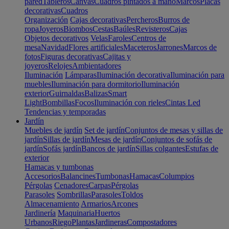
pared
Tableros
Canvas
Cuadros pintados a mano
Marcos
Placas
decorativas
Cuadros
Organización
Cajas decorativas
Percheros
Burros de
ropa
Joyeros
Biombos
Cestas
Baúles
Revisteros
Cajas
Objetos decorativos
Velas
Faroles
Centros de
mesa
Navidad
Flores artificiales
Maceteros
Jarrones
Marcos de
fotos
Figuras decorativas
Cajitas y
joyeros
Relojes
Ambientadores
Iluminación
Lámparas
Iluminación decorativa
Iluminación para
muebles
Iluminación para dormitorio
Iluminación
exterior
Guirnaldas
Balizas
Smart
Light
Bombillas
Focos
Iluminación con rieles
Cintas Led
Tendencias y temporadas
Jardín
Muebles de jardín
Set de jardín
Conjuntos de mesas y sillas de
jardín
Sillas de jardín
Mesas de jardín
Conjuntos de sofás de
jardín
Sofás jardín
Bancos de jardín
Sillas colgantes
Estufas de
exterior
Hamacas y tumbonas
Accesorios
Balancines
Tumbonas
Hamacas
Columpios
Pérgolas
Cenadores
Carpas
Pérgolas
Parasoles
Sombrillas
Parasoles
Toldos
Almacenamiento
Armarios
Arcones
Jardinería
Maquinaria
Huertos
Urbanos
Riego
Plantas
Jardineras
Compostadores