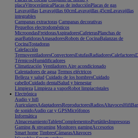
placa
Vitrocerámica
Placas de inducción
Placas de gas
Lavavajillas
Lavavajillas 60cm
Lavavajillas 45cm
Lavavajillas
integrables
Campanas extractoras
Campanas decorativas
Pequeños electrodomésticos
Microondas
Freidoras
Aspiradores
Cafeteras
Planchas de
asar
Batidoras
Amasadores
Robots de Cocina
Balanzas de
Cocina
Tostadoras
Calefacción
Termoventiladores
Convectores
Estufas
Radiadores
Calefactores
D
Térmicos
Humidificadores
Climatización
Ventiladores
Aire acondicionado
Calentadores de agua
Termos eléctricos
Belleza y salud
Cuidado de los hombres
Cuidado
cabello
Cuidado dental
Salud y bienestar
Limpieza
Limpieza a vapor
Robot limpiacristales
Electrónica
Audio y hifi
Auriculares
Adaptadores
Reproductores
Radios
Altavoces
Hifi
Bar
de sonido
Audio car y GPS
Micrófonos
Informática
Almacenamiento
Tablets
Complementos
Portátiles
Impresoras
Gaming & streaming
Monitores gaming
Accesorios
Smart home
Timbres
Cámaras
Altavoces