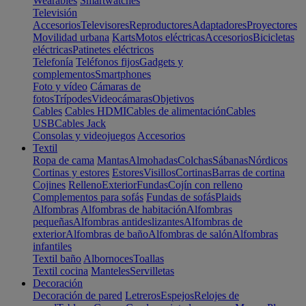
Wearables
Smartwatches
Televisión
Accesorios
Televisores
Reproductores
Adaptadores
Proyectores
Movilidad urbana
Karts
Motos eléctricas
Accesorios
Bicicletas
eléctricas
Patinetes eléctricos
Telefonía
Teléfonos fijos
Gadgets y
complementos
Smartphones
Foto y vídeo
Cámaras de
fotos
Trípodes
Videocámaras
Objetivos
Cables
Cables HDMI
Cables de alimentación
Cables
USB
Cables Jack
Consolas y videojuegos
Accesorios
Textil
Ropa de cama
Mantas
Almohadas
Colchas
Sábanas
Nórdicos
Cortinas y estores
Estores
Visillos
Cortinas
Barras de cortina
Cojines
Relleno
Exterior
Fundas
Cojín con relleno
Complementos para sofás
Fundas de sofás
Plaids
Alfombras
Alfombras de habitación
Alfombras
pequeñas
Alfombras antideslizantes
Alfombras de
exterior
Alfombras de baño
Alfombras de salón
Alfombras
infantiles
Textil baño
Albornoces
Toallas
Textil cocina
Manteles
Servilletas
Decoración
Decoración de pared
Letreros
Espejos
Relojes de