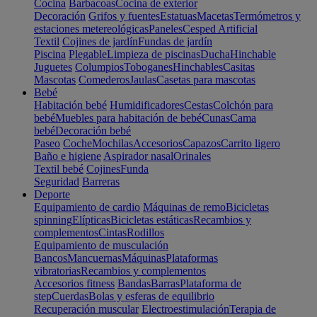
Cocina
Barbacoas
Cocina de exterior
Decoración
Grifos y fuentes
Estatuas
Macetas
Termómetros y
estaciones metereológicas
Paneles
Cesped Artificial
Textil
Cojines de jardín
Fundas de jardín
Piscina
Plegable
Limpieza de piscinas
Ducha
Hinchable
Juguetes
Columpios
Toboganes
Hinchables
Casitas
Mascotas
Comederos
Jaulas
Casetas para mascotas
Bebé
Habitación bebé
Humidificadores
Cestas
Colchón para
bebé
Muebles para habitación de bebé
Cunas
Cama
bebé
Decoración bebé
Paseo
Coche
Mochilas
Accesorios
Capazos
Carrito ligero
Baño e higiene
Aspirador nasal
Orinales
Textil bebé
Cojines
Funda
Seguridad
Barreras
Deporte
Equipamiento de cardio
Máquinas de remo
Bicicletas
spinning
Elípticas
Bicicletas estáticas
Recambios y
complementos
Cintas
Rodillos
Equipamiento de musculación
Bancos
Mancuernas
Máquinas
Plataformas
vibratorias
Recambios y complementos
Accesorios fitness
Bandas
Barras
Plataforma de
step
Cuerdas
Bolas y esferas de equilibrio
Recuperación muscular
Electroestimulación
Terapia de