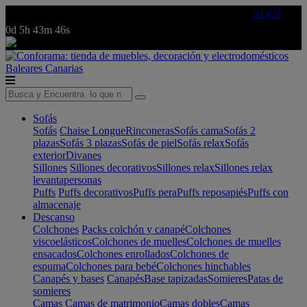
🔵Cambia tu electro con
-10% EXTRA
de descuento ☑️
AQUÍ
0d
5h
43m
46s
Baleares
Canarias
Sofás
Sofás
Chaise Longue
Rinconeras
Sofás cama
Sofás 2
plazas
Sofás 3 plazas
Sofás de piel
Sofás relax
Sofás
exterior
Divanes
Sillones
Sillones decorativos
Sillones relax
Sillones relax
levantapersonas
Puffs
Puffs decorativos
Puffs pera
Puffs reposapiés
Puffs con
almacenaje
Descanso
Colchones
Packs colchón y canapé
Colchones
viscoelásticos
Colchones de muelles
Colchones de muelles
ensacados
Colchones enrollados
Colchones de
espuma
Colchones para bebé
Colchones hinchables
Canapés y bases
Canapés
Base tapizadas
Somieres
Patas de
somieres
Camas
Camas de matrimonio
Camas dobles
Camas