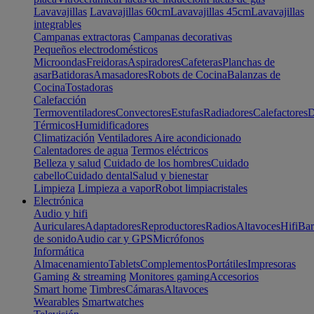
Lavavajillas
Lavavajillas 60cm
Lavavajillas 45cm
Lavavajillas
integrables
Campanas extractoras
Campanas decorativas
Pequeños electrodomésticos
Microondas
Freidoras
Aspiradores
Cafeteras
Planchas de
asar
Batidoras
Amasadores
Robots de Cocina
Balanzas de
Cocina
Tostadoras
Calefacción
Termoventiladores
Convectores
Estufas
Radiadores
Calefactores
D
Térmicos
Humidificadores
Climatización
Ventiladores
Aire acondicionado
Calentadores de agua
Termos eléctricos
Belleza y salud
Cuidado de los hombres
Cuidado
cabello
Cuidado dental
Salud y bienestar
Limpieza
Limpieza a vapor
Robot limpiacristales
Electrónica
Audio y hifi
Auriculares
Adaptadores
Reproductores
Radios
Altavoces
Hifi
Bar
de sonido
Audio car y GPS
Micrófonos
Informática
Almacenamiento
Tablets
Complementos
Portátiles
Impresoras
Gaming & streaming
Monitores gaming
Accesorios
Smart home
Timbres
Cámaras
Altavoces
Wearables
Smartwatches