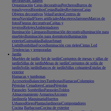
decorativas
Cuadros
Organización
Cajas decorativas
Percheros
Burros de
ropa
Joyeros
Biombos
Cestas
Baúles
Revisteros
Cajas
Objetos decorativos
Velas
Faroles
Centros de
mesa
Navidad
Flores artificiales
Maceteros
Jarrones
Marcos de
fotos
Figuras decorativas
Cajitas y
joyeros
Relojes
Ambientadores
Iluminación
Lámparas
Iluminación decorativa
Iluminación para
muebles
Iluminación para dormitorio
Iluminación
exterior
Guirnaldas
Balizas
Smart
Light
Bombillas
Focos
Iluminación con rieles
Cintas Led
Tendencias y temporadas
Jardín
Muebles de jardín
Set de jardín
Conjuntos de mesas y sillas de
jardín
Sillas de jardín
Mesas de jardín
Conjuntos de sofás de
jardín
Sofás jardín
Bancos de jardín
Sillas colgantes
Estufas de
exterior
Hamacas y tumbonas
Accesorios
Balancines
Tumbonas
Hamacas
Columpios
Pérgolas
Cenadores
Carpas
Pérgolas
Parasoles
Sombrillas
Parasoles
Toldos
Almacenamiento
Armarios
Arcones
Jardinería
Maquinaria
Huertos
Urbanos
Riego
Plantas
Jardineras
Compostadores
Cocina
Barbacoas
Cocina de exterior