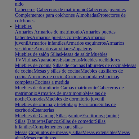
nido
Cabeceros
Cabeceros de matrimonio
Cabeceros juveniles
Complementos para colchones
Almohadas
Protectores de
colchones
Muebles
Armarios
Armarios de matrimonio
Armarios puertas
batientes
Armarios puertas correderas
Armarios
juvenil
Armarios infantiles
Armarios esquineros
Armarios
vestidores
Armarios auxiliares
Zapateros
Muebles de salón
Sillas
Mesas de salón
Muebles
TV
Vitrinas
Aparadores
Estanterias
Muebles recibidores
Muebles de cocina
Sillas de cocinas
Taburetes de cocina
Mesas
de cocina
Mesas y sillas de cocina
Muebles auxiliares de
cocina
Armarios de cocina
Cocinas modulares
Cocinas
completas
Cocinas a medida
Muebles de dormitorio
Camas matrimonio
Cabeceros de
matrimonio
Armarios de matrimonio
Mesitas de
noche
Comodas
Muebles de dormitorio juvenil
Muebles de oficina y teletrabajo
Escritorios
Sillas de
escritorio
Estanterías
Muebles de Gaming
Sillas gaming
Escritorios gaming
Sillas
Taburetes
Bancos
Sillas de comedor
Sillas
infantiles
Complementos para sillas
Mesas
Conjuntos de mesas y sillas
Mesas extensibles
Mesas
altas
Mesas multiusos