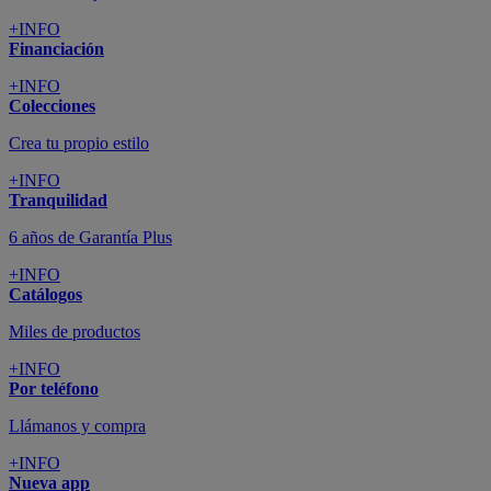
+INFO
Financiación
+INFO
Colecciones
Crea tu propio estilo
+INFO
Tranquilidad
6 años de Garantía Plus
+INFO
Catálogos
Miles de productos
+INFO
Por teléfono
Llámanos y compra
+INFO
Nueva app