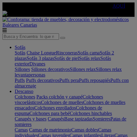
🔵Cambia tu electro con
-10% EXTRA
de descuento ☑️
AQUÍ
Baleares
Canarias
Sofás
Sofás
Chaise Longue
Rinconeras
Sofás cama
Sofás 2
plazas
Sofás 3 plazas
Sofás de piel
Sofás relax
Sofás
exterior
Divanes
Sillones
Sillones decorativos
Sillones relax
Sillones relax
levantapersonas
Puffs
Puffs decorativos
Puffs pera
Puffs reposapiés
Puffs con
almacenaje
Descanso
Colchones
Packs colchón y canapé
Colchones
viscoelásticos
Colchones de muelles
Colchones de muelles
ensacados
Colchones enrollados
Colchones de
espuma
Colchones para bebé
Colchones hinchables
Canapés y bases
Canapés
Base tapizadas
Somieres
Patas de
somieres
Camas
Camas de matrimonio
Camas dobles
Camas
individuales
Camas juveniles
Camas infantiles
Literas
Camas