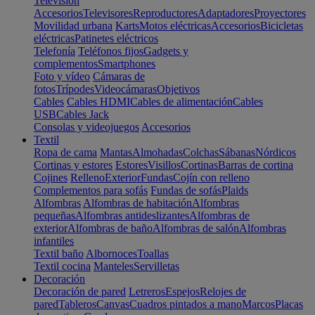
Televisión
Accesorios
Televisores
Reproductores
Adaptadores
Proyectores
Movilidad urbana
Karts
Motos eléctricas
Accesorios
Bicicletas
eléctricas
Patinetes eléctricos
Telefonía
Teléfonos fijos
Gadgets y
complementos
Smartphones
Foto y vídeo
Cámaras de
fotos
Trípodes
Videocámaras
Objetivos
Cables
Cables HDMI
Cables de alimentación
Cables
USB
Cables Jack
Consolas y videojuegos
Accesorios
Textil
Ropa de cama
Mantas
Almohadas
Colchas
Sábanas
Nórdicos
Cortinas y estores
Estores
Visillos
Cortinas
Barras de cortina
Cojines
Relleno
Exterior
Fundas
Cojín con relleno
Complementos para sofás
Fundas de sofás
Plaids
Alfombras
Alfombras de habitación
Alfombras
pequeñas
Alfombras antideslizantes
Alfombras de
exterior
Alfombras de baño
Alfombras de salón
Alfombras
infantiles
Textil baño
Albornoces
Toallas
Textil cocina
Manteles
Servilletas
Decoración
Decoración de pared
Letreros
Espejos
Relojes de
pared
Tableros
Canvas
Cuadros pintados a mano
Marcos
Placas