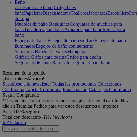
Baño
Accesorios de baño
Colgadores
baño
Papeleras
Dispensadores
Toalleros
Jaboneras
Escobillero
Port
de ropa
Muebles de baño
Botiquines
Conjuntos de muebles para
baño
Tocadores para baño
Armarios para baño
Repisa para
baño
Espejos de baño
Espejos de baño sin Luz
Espejos de baño
iluminados
Espejos de baño con aumento
Sanitarios
Bañeras
Lavabos
Mamparas
Grifería
Grifos para cocina
Grifos para ducha
Seguridad de baño
Barras de seguridad para baño
Resumen de tu pedido
¡Tu carrito está vacío!
Suscríbete a la newsletter
Todas las promociones
Colecciones
Conforama
Tarjeta Conforama
Financiación
Catálogos Conforama
Seguir Comprando
*Descuentos, cupones y servicios son aplicados en el carrito. Haz
clic en Tramitar Pedido para ver estos descuentos e importes
Pago 100% seguro
Total con descuento
(IVA incluido*)
Ir Al Carrito