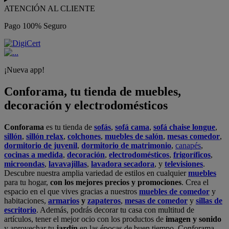
ATENCIÓN AL CLIENTE
Pago 100% Seguro
¡Nueva app!
Conforama, tu tienda de muebles,
decoración y electrodomésticos
Conforama
es tu tienda de
sofás
,
sofá cama
,
sofá chaise longue
,
sillón
,
sillón relax
,
colchones
,
muebles de salón
,
mesas comedor
,
dormitorio de juvenil
,
dormitorio de matrimonio
,
canapés
,
cocinas a medida
,
decoración
,
electrodomésticos
,
frigoríficos
,
microondas
,
lavavajillas
,
lavadora secadora
, y
televisiones
.
Descubre nuestra amplia variedad de estilos en cualquier
muebles
para tu hogar,
con los mejores precios y promociones
. Crea el
espacio en el que vives gracias a nuestros
muebles de comedor
y
habitaciones,
armarios
y
zapateros
,
mesas de comedor
y
sillas de
escritorio
. Además, podrás decorar tu casa con multitud de
artículos, tener el mejor ocio con los productos de
imagen y sonido
y aprovechar tu
jardín
en las épocas de buen tiempo. Conforama