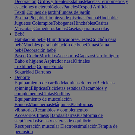
Decoración
Grifos y fuentes
Estatuas
Macetas
Termómetros y
estaciones metereológicas
Paneles
Cesped Artificial
Textil
Cojines de jardín
Fundas de jardín
Piscina
Plegable
Limpieza de piscinas
Ducha
Hinchable
Juguetes
Columpios
Toboganes
Hinchables
Casitas
Mascotas
Comederos
Jaulas
Casetas para mascotas
Bebé
Habitación bebé
Humidificadores
Cestas
Colchón para
bebé
Muebles para habitación de bebé
Cunas
Cama
bebé
Decoración bebé
Paseo
Coche
Mochilas
Accesorios
Capazos
Carrito ligero
Baño e higiene
Aspirador nasal
Orinales
Textil bebé
Cojines
Funda
Seguridad
Barreras
Deporte
Equipamiento de cardio
Máquinas de remo
Bicicletas
spinning
Elípticas
Bicicletas estáticas
Recambios y
complementos
Cintas
Rodillos
Equipamiento de musculación
Bancos
Mancuernas
Máquinas
Plataformas
vibratorias
Recambios y complementos
Accesorios fitness
Bandas
Barras
Plataforma de
step
Cuerdas
Bolas y esferas de equilibrio
Recuperación muscular
Electroestimulación
Terapia de
percusión