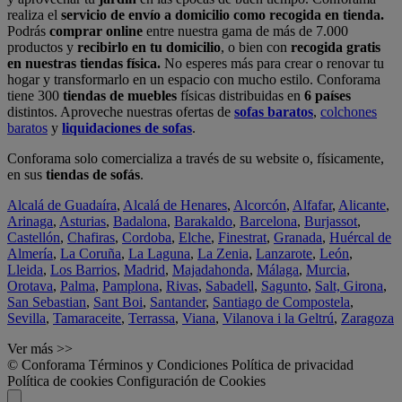
realiza el
servicio de envío a domicilio como recogida en tienda.
Podrás
comprar online
entre nuestra gama de más de 7.000
productos y
recibirlo en tu domicilio
, o bien con
recogida gratis
en nuestras tiendas física.
No esperes más para crear o renovar tu
hogar y transformarlo en un espacio con mucho estilo. Conforama
tiene 300
tiendas de muebles
físicas distribuidas en
6 países
distintos. Aproveche nuestras ofertas de
sofas baratos
,
colchones
baratos
y
liquidaciones de sofas
.
Conforama solo comercializa a través de su website o, físicamente,
en sus
tiendas de sofás
.
Alcalá de Guadaíra
,
Alcalá de Henares
,
Alcorcón
,
Alfafar
,
Alicante
,
Arinaga
,
Asturias
,
Badalona
,
Barakaldo
,
Barcelona
,
Burjassot
,
Castellón
,
Chafiras
,
Cordoba
,
Elche
,
Finestrat
,
Granada
,
Huércal de
Almería
,
La Coruña
,
La Laguna
,
La Zenia
,
Lanzarote
,
León
,
Lleida
,
Los Barrios
,
Madrid
,
Majadahonda
,
Málaga
,
Murcia
,
Orotava
,
Palma
,
Pamplona
,
Rivas
,
Sabadell
,
Sagunto
,
Salt, Girona
,
San Sebastian
,
Sant Boi
,
Santander
,
Santiago de Compostela
,
Sevilla
,
Tamaraceite
,
Terrassa
,
Viana
,
Vilanova i la Geltrú
,
Zaragoza
Ver más >>
© Conforama
Términos y Condiciones
Política de privacidad
Política de cookies
Configuración de Cookies