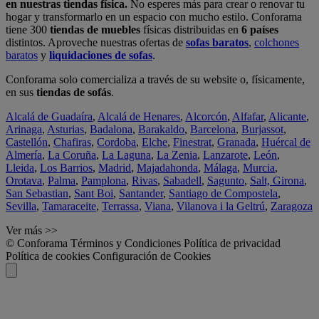
en nuestras tiendas física.
No esperes más para crear o renovar tu
hogar y transformarlo en un espacio con mucho estilo. Conforama
tiene 300
tiendas de muebles
físicas distribuidas en
6 países
distintos. Aproveche nuestras ofertas de
sofas baratos
,
colchones
baratos
y
liquidaciones de sofas
.
Conforama solo comercializa a través de su website o, físicamente,
en sus
tiendas de sofás
.
Alcalá de Guadaíra
,
Alcalá de Henares
,
Alcorcón
,
Alfafar
,
Alicante
,
Arinaga
,
Asturias
,
Badalona
,
Barakaldo
,
Barcelona
,
Burjassot
,
Castellón
,
Chafiras
,
Cordoba
,
Elche
,
Finestrat
,
Granada
,
Huércal de
Almería
,
La Coruña
,
La Laguna
,
La Zenia
,
Lanzarote
,
León
,
Lleida
,
Los Barrios
,
Madrid
,
Majadahonda
,
Málaga
,
Murcia
,
Orotava
,
Palma
,
Pamplona
,
Rivas
,
Sabadell
,
Sagunto
,
Salt, Girona
,
San Sebastian
,
Sant Boi
,
Santander
,
Santiago de Compostela
,
Sevilla
,
Tamaraceite
,
Terrassa
,
Viana
,
Vilanova i la Geltrú
,
Zaragoza
Ver más >>
© Conforama
Términos y Condiciones
Política de privacidad
Política de cookies
Configuración de Cookies