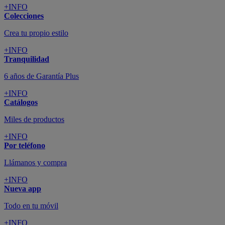
+INFO
Colecciones
Crea tu propio estilo
+INFO
Tranquilidad
6 años de Garantía Plus
+INFO
Catálogos
Miles de productos
+INFO
Por teléfono
Llámanos y compra
+INFO
Nueva app
Todo en tu móvil
+INFO