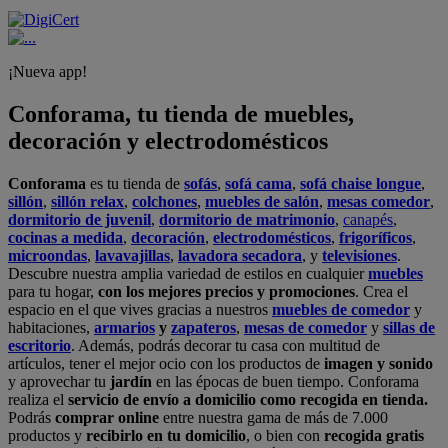
¡Nueva app!
Conforama, tu tienda de muebles,
decoración y electrodomésticos
Conforama
es tu tienda de
sofás
,
sofá cama
,
sofá chaise longue
,
sillón
,
sillón relax
,
colchones
,
muebles de salón
,
mesas comedor
,
dormitorio de juvenil
,
dormitorio de matrimonio
,
canapés
,
cocinas a medida
,
decoración
,
electrodomésticos
,
frigoríficos
,
microondas
,
lavavajillas
,
lavadora secadora
, y
televisiones
.
Descubre nuestra amplia variedad de estilos en cualquier
muebles
para tu hogar,
con los mejores precios y promociones
. Crea el
espacio en el que vives gracias a nuestros
muebles de comedor
y
habitaciones,
armarios
y
zapateros
,
mesas de comedor
y
sillas de
escritorio
. Además, podrás decorar tu casa con multitud de
artículos, tener el mejor ocio con los productos de
imagen y sonido
y aprovechar tu
jardín
en las épocas de buen tiempo. Conforama
realiza el
servicio de envío a domicilio como recogida en tienda.
Podrás
comprar online
entre nuestra gama de más de 7.000
productos y
recibirlo en tu domicilio
, o bien con
recogida gratis