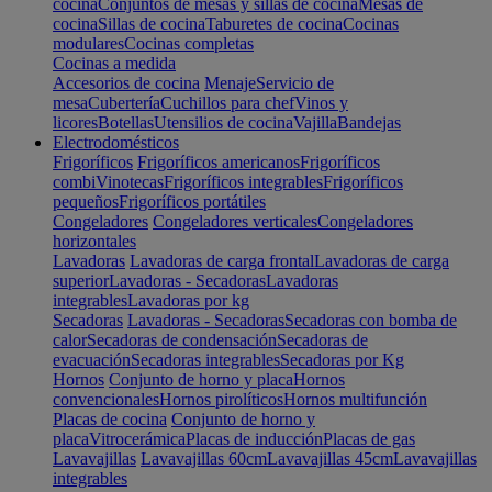
cocina
Conjuntos de mesas y sillas de cocina
Mesas de
cocina
Sillas de cocina
Taburetes de cocina
Cocinas
modulares
Cocinas completas
Cocinas a medida
Accesorios de cocina
Menaje
Servicio de
mesa
Cubertería
Cuchillos para chef
Vinos y
licores
Botellas
Utensilios de cocina
Vajilla
Bandejas
Electrodomésticos
Frigoríficos
Frigoríficos americanos
Frigoríficos
combi
Vinotecas
Frigoríficos integrables
Frigoríficos
pequeños
Frigoríficos portátiles
Congeladores
Congeladores verticales
Congeladores
horizontales
Lavadoras
Lavadoras de carga frontal
Lavadoras de carga
superior
Lavadoras - Secadoras
Lavadoras
integrables
Lavadoras por kg
Secadoras
Lavadoras - Secadoras
Secadoras con bomba de
calor
Secadoras de condensación
Secadoras de
evacuación
Secadoras integrables
Secadoras por Kg
Hornos
Conjunto de horno y placa
Hornos
convencionales
Hornos pirolíticos
Hornos multifunción
Placas de cocina
Conjunto de horno y
placa
Vitrocerámica
Placas de inducción
Placas de gas
Lavavajillas
Lavavajillas 60cm
Lavavajillas 45cm
Lavavajillas
integrables