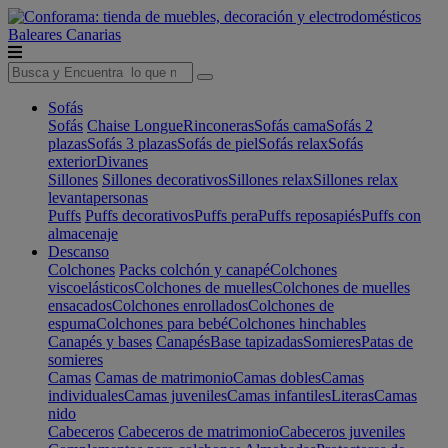
Baleares
Canarias
Sofás
Sofás
Chaise Longue
Rinconeras
Sofás cama
Sofás 2
plazas
Sofás 3 plazas
Sofás de piel
Sofás relax
Sofás
exterior
Divanes
Sillones
Sillones decorativos
Sillones relax
Sillones relax
levantapersonas
Puffs
Puffs decorativos
Puffs pera
Puffs reposapiés
Puffs con
almacenaje
Descanso
Colchones
Packs colchón y canapé
Colchones
viscoelásticos
Colchones de muelles
Colchones de muelles
ensacados
Colchones enrollados
Colchones de
espuma
Colchones para bebé
Colchones hinchables
Canapés y bases
Canapés
Base tapizadas
Somieres
Patas de
somieres
Camas
Camas de matrimonio
Camas dobles
Camas
individuales
Camas juveniles
Camas infantiles
Literas
Camas
nido
Cabeceros
Cabeceros de matrimonio
Cabeceros juveniles