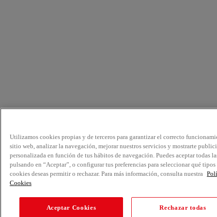
Utilizamos cookies propias y de terceros para garantizar el correcto funcionami
sitio web, analizar la navegación, mejorar nuestros servicios y mostrarte public
personalizada en función de tus hábitos de navegación. Puedes aceptar todas la
pulsando en “Aceptar”, o configurar tus preferencias para seleccionar qué tipos
cookies deseas permitir o rechazar. Para más información, consulta nuestra
Pol
Cookies
Aceptar Cookies
Rechazar todas