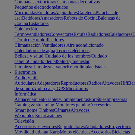
Campanas extractoras
Campanas decorativas
Pequeños electrodomésticos
Microondas
Freidoras
Aspiradores
Cafeteras
Planchas de
asar
Batidoras
Amasadores
Robots de Cocina
Balanzas de
Cocina
Tostadoras
Calefacción
Termoventiladores
Convectores
Estufas
Radiadores
Calefactores
D
Térmicos
Humidificadores
Climatización
Ventiladores
Aire acondicionado
Calentadores de agua
Termos eléctricos
Belleza y salud
Cuidado de los hombres
Cuidado
cabello
Cuidado dental
Salud y bienestar
Limpieza
Limpieza a vapor
Robot limpiacristales
Electrónica
Audio y hifi
Auriculares
Adaptadores
Reproductores
Radios
Altavoces
Hifi
Bar
de sonido
Audio car y GPS
Micrófonos
Informática
Almacenamiento
Tablets
Complementos
Portátiles
Impresoras
Gaming & streaming
Monitores gaming
Accesorios
Smart home
Timbres
Cámaras
Altavoces
Wearables
Smartwatches
Televisión
Accesorios
Televisores
Reproductores
Adaptadores
Proyectores
Movilidad urbana
Karts
Motos eléctricas
Accesorios
Bicicletas