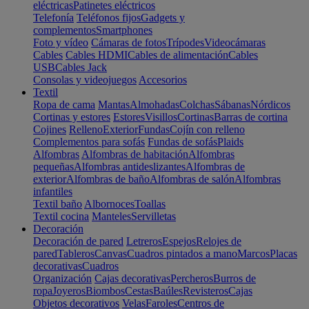
eléctricas
Patinetes eléctricos
Telefonía
Teléfonos fijos
Gadgets y
complementos
Smartphones
Foto y vídeo
Cámaras de fotos
Trípodes
Videocámaras
Cables
Cables HDMI
Cables de alimentación
Cables
USB
Cables Jack
Consolas y videojuegos
Accesorios
Textil
Ropa de cama
Mantas
Almohadas
Colchas
Sábanas
Nórdicos
Cortinas y estores
Estores
Visillos
Cortinas
Barras de cortina
Cojines
Relleno
Exterior
Fundas
Cojín con relleno
Complementos para sofás
Fundas de sofás
Plaids
Alfombras
Alfombras de habitación
Alfombras
pequeñas
Alfombras antideslizantes
Alfombras de
exterior
Alfombras de baño
Alfombras de salón
Alfombras
infantiles
Textil baño
Albornoces
Toallas
Textil cocina
Manteles
Servilletas
Decoración
Decoración de pared
Letreros
Espejos
Relojes de
pared
Tableros
Canvas
Cuadros pintados a mano
Marcos
Placas
decorativas
Cuadros
Organización
Cajas decorativas
Percheros
Burros de
ropa
Joyeros
Biombos
Cestas
Baúles
Revisteros
Cajas
Objetos decorativos
Velas
Faroles
Centros de