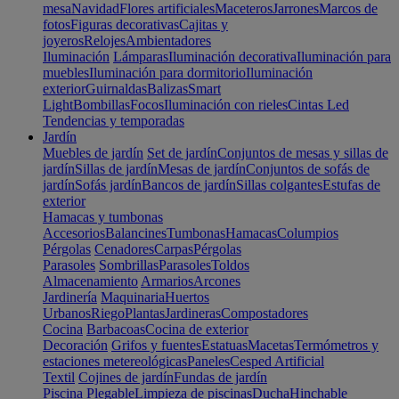
mesa
Navidad
Flores artificiales
Maceteros
Jarrones
Marcos de
fotos
Figuras decorativas
Cajitas y
joyeros
Relojes
Ambientadores
Iluminación
Lámparas
Iluminación decorativa
Iluminación para
muebles
Iluminación para dormitorio
Iluminación
exterior
Guirnaldas
Balizas
Smart
Light
Bombillas
Focos
Iluminación con rieles
Cintas Led
Tendencias y temporadas
Jardín
Muebles de jardín
Set de jardín
Conjuntos de mesas y sillas de
jardín
Sillas de jardín
Mesas de jardín
Conjuntos de sofás de
jardín
Sofás jardín
Bancos de jardín
Sillas colgantes
Estufas de
exterior
Hamacas y tumbonas
Accesorios
Balancines
Tumbonas
Hamacas
Columpios
Pérgolas
Cenadores
Carpas
Pérgolas
Parasoles
Sombrillas
Parasoles
Toldos
Almacenamiento
Armarios
Arcones
Jardinería
Maquinaria
Huertos
Urbanos
Riego
Plantas
Jardineras
Compostadores
Cocina
Barbacoas
Cocina de exterior
Decoración
Grifos y fuentes
Estatuas
Macetas
Termómetros y
estaciones metereológicas
Paneles
Cesped Artificial
Textil
Cojines de jardín
Fundas de jardín
Piscina
Plegable
Limpieza de piscinas
Ducha
Hinchable