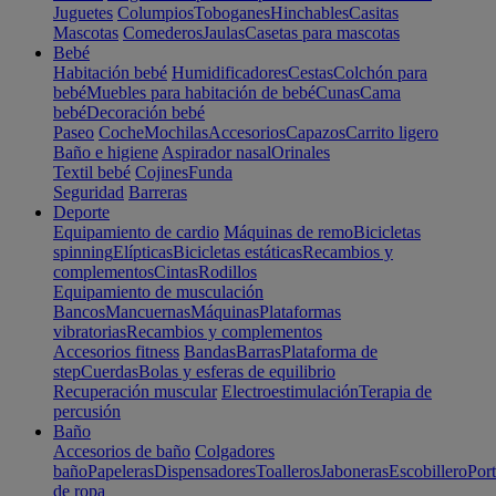
Juguetes
Columpios
Toboganes
Hinchables
Casitas
Mascotas
Comederos
Jaulas
Casetas para mascotas
Bebé
Habitación bebé
Humidificadores
Cestas
Colchón para
bebé
Muebles para habitación de bebé
Cunas
Cama
bebé
Decoración bebé
Paseo
Coche
Mochilas
Accesorios
Capazos
Carrito ligero
Baño e higiene
Aspirador nasal
Orinales
Textil bebé
Cojines
Funda
Seguridad
Barreras
Deporte
Equipamiento de cardio
Máquinas de remo
Bicicletas
spinning
Elípticas
Bicicletas estáticas
Recambios y
complementos
Cintas
Rodillos
Equipamiento de musculación
Bancos
Mancuernas
Máquinas
Plataformas
vibratorias
Recambios y complementos
Accesorios fitness
Bandas
Barras
Plataforma de
step
Cuerdas
Bolas y esferas de equilibrio
Recuperación muscular
Electroestimulación
Terapia de
percusión
Baño
Accesorios de baño
Colgadores
baño
Papeleras
Dispensadores
Toalleros
Jaboneras
Escobillero
Port
de ropa