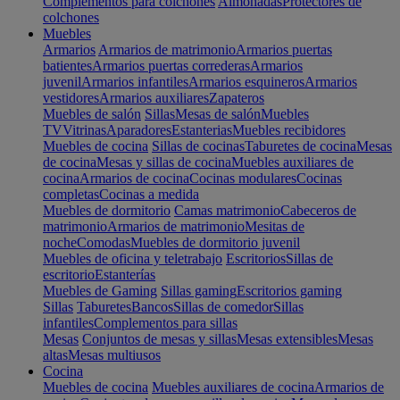
Complementos para colchones
Almohadas
Protectores de
colchones
Muebles
Armarios
Armarios de matrimonio
Armarios puertas
batientes
Armarios puertas correderas
Armarios
juvenil
Armarios infantiles
Armarios esquineros
Armarios
vestidores
Armarios auxiliares
Zapateros
Muebles de salón
Sillas
Mesas de salón
Muebles
TV
Vitrinas
Aparadores
Estanterias
Muebles recibidores
Muebles de cocina
Sillas de cocinas
Taburetes de cocina
Mesas
de cocina
Mesas y sillas de cocina
Muebles auxiliares de
cocina
Armarios de cocina
Cocinas modulares
Cocinas
completas
Cocinas a medida
Muebles de dormitorio
Camas matrimonio
Cabeceros de
matrimonio
Armarios de matrimonio
Mesitas de
noche
Comodas
Muebles de dormitorio juvenil
Muebles de oficina y teletrabajo
Escritorios
Sillas de
escritorio
Estanterías
Muebles de Gaming
Sillas gaming
Escritorios gaming
Sillas
Taburetes
Bancos
Sillas de comedor
Sillas
infantiles
Complementos para sillas
Mesas
Conjuntos de mesas y sillas
Mesas extensibles
Mesas
altas
Mesas multiusos
Cocina
Muebles de cocina
Muebles auxiliares de cocina
Armarios de