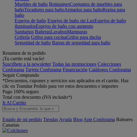
Muebles de baño
Botiquines
Conjuntos de muebles para
baño
Tocadores para baño
Armarios para baño
Repisa para
baño
Espejos de baño
Espejos de baño sin Luz
Espejos de baño
iluminados
Espejos de baño con aumento
Sanitarios
Bañeras
Lavabos
Mamparas
Grifería
Grifos para cocina
Grifos para ducha
Seguridad de baño
Barras de seguridad para baño
Resumen de tu pedido
¡Tu carrito está vacío!
Suscríbete a la newsletter
Todas las promociones
Colecciones
Conforama
Tarjeta Conforama
Financiación
Catálogos Conforama
Seguir Comprando
*Descuentos, cupones y servicios son aplicados en el carrito. Haz
clic en Tramitar Pedido para ver estos descuentos e importes
Pago 100% seguro
Total con descuento
(IVA incluido*)
Ir Al Carrito
Estado de mi pedido
Tiendas
Ayuda
Blog
App Conforama
Baleares
Canarias