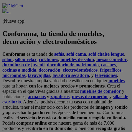
¡Nueva app!
Conforama, tu tienda de muebles,
decoración y electrodomésticos
Conforama
es tu tienda de
sofás
,
sofá cama
,
sofá chaise longue
,
sillón
,
sillón relax
,
colchones
,
muebles de salón
,
mesas comedor
,
dormitorio de juvenil
,
dormitorio de matrimonio
,
canapés
,
cocinas a medida
,
decoración
,
electrodomésticos
,
frigoríficos
,
microondas
,
lavavajillas
,
lavadora secadora
, y
televisiones
.
Descubre nuestra amplia variedad de estilos en cualquier
muebles
para tu hogar,
con los mejores precios y promociones
. Crea el
espacio en el que vives gracias a nuestros
muebles de comedor
y
habitaciones,
armarios
y
zapateros
,
mesas de comedor
y
sillas de
escritorio
. Además, podrás decorar tu casa con multitud de
artículos, tener el mejor ocio con los productos de
imagen y sonido
y aprovechar tu
jardín
en las épocas de buen tiempo. Conforama
realiza el
servicio de envío a domicilio como recogida en tienda.
Podrás
comprar online
entre nuestra gama de más de 7.000
productos y
recibirlo en tu domicilio
, o bien con
recogida gratis