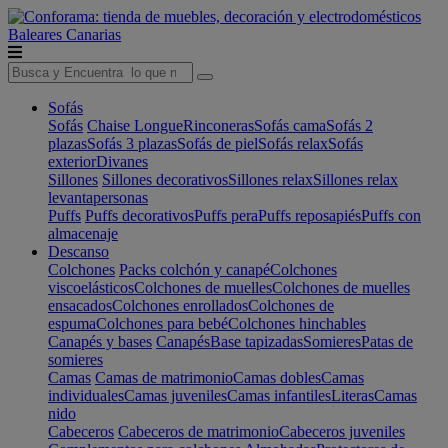
Baleares
Canarias
Sofás
Sofás
Chaise Longue
Rinconeras
Sofás cama
Sofás 2
plazas
Sofás 3 plazas
Sofás de piel
Sofás relax
Sofás
exterior
Divanes
Sillones
Sillones decorativos
Sillones relax
Sillones relax
levantapersonas
Puffs
Puffs decorativos
Puffs pera
Puffs reposapiés
Puffs con
almacenaje
Descanso
Colchones
Packs colchón y canapé
Colchones
viscoelásticos
Colchones de muelles
Colchones de muelles
ensacados
Colchones enrollados
Colchones de
espuma
Colchones para bebé
Colchones hinchables
Canapés y bases
Canapés
Base tapizadas
Somieres
Patas de
somieres
Camas
Camas de matrimonio
Camas dobles
Camas
individuales
Camas juveniles
Camas infantiles
Literas
Camas
nido
Cabeceros
Cabeceros de matrimonio
Cabeceros juveniles