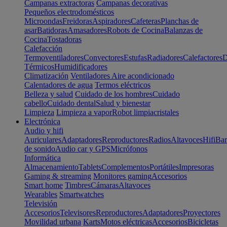
Campanas extractoras
Campanas decorativas
Pequeños electrodomésticos
Microondas
Freidoras
Aspiradores
Cafeteras
Planchas de
asar
Batidoras
Amasadores
Robots de Cocina
Balanzas de
Cocina
Tostadoras
Calefacción
Termoventiladores
Convectores
Estufas
Radiadores
Calefactores
D
Térmicos
Humidificadores
Climatización
Ventiladores
Aire acondicionado
Calentadores de agua
Termos eléctricos
Belleza y salud
Cuidado de los hombres
Cuidado
cabello
Cuidado dental
Salud y bienestar
Limpieza
Limpieza a vapor
Robot limpiacristales
Electrónica
Audio y hifi
Auriculares
Adaptadores
Reproductores
Radios
Altavoces
Hifi
Bar
de sonido
Audio car y GPS
Micrófonos
Informática
Almacenamiento
Tablets
Complementos
Portátiles
Impresoras
Gaming & streaming
Monitores gaming
Accesorios
Smart home
Timbres
Cámaras
Altavoces
Wearables
Smartwatches
Televisión
Accesorios
Televisores
Reproductores
Adaptadores
Proyectores
Movilidad urbana
Karts
Motos eléctricas
Accesorios
Bicicletas