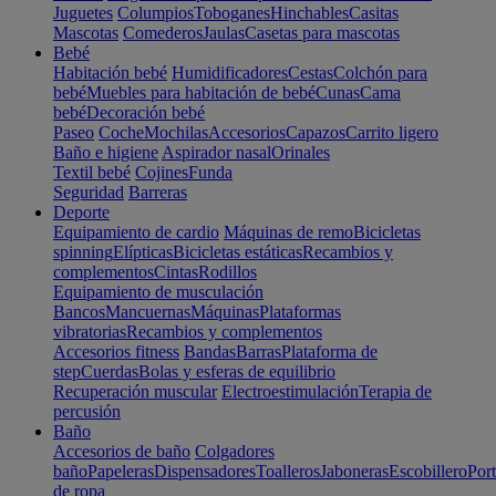
Juguetes
Columpios
Toboganes
Hinchables
Casitas
Mascotas
Comederos
Jaulas
Casetas para mascotas
Bebé
Habitación bebé
Humidificadores
Cestas
Colchón para
bebé
Muebles para habitación de bebé
Cunas
Cama
bebé
Decoración bebé
Paseo
Coche
Mochilas
Accesorios
Capazos
Carrito ligero
Baño e higiene
Aspirador nasal
Orinales
Textil bebé
Cojines
Funda
Seguridad
Barreras
Deporte
Equipamiento de cardio
Máquinas de remo
Bicicletas
spinning
Elípticas
Bicicletas estáticas
Recambios y
complementos
Cintas
Rodillos
Equipamiento de musculación
Bancos
Mancuernas
Máquinas
Plataformas
vibratorias
Recambios y complementos
Accesorios fitness
Bandas
Barras
Plataforma de
step
Cuerdas
Bolas y esferas de equilibrio
Recuperación muscular
Electroestimulación
Terapia de
percusión
Baño
Accesorios de baño
Colgadores
baño
Papeleras
Dispensadores
Toalleros
Jaboneras
Escobillero
Port
de ropa