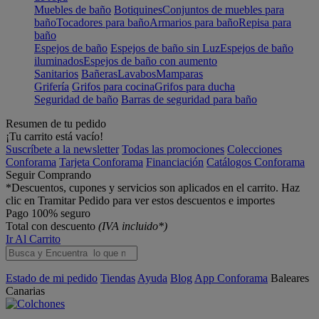
Muebles de baño
Botiquines
Conjuntos de muebles para
baño
Tocadores para baño
Armarios para baño
Repisa para
baño
Espejos de baño
Espejos de baño sin Luz
Espejos de baño
iluminados
Espejos de baño con aumento
Sanitarios
Bañeras
Lavabos
Mamparas
Grifería
Grifos para cocina
Grifos para ducha
Seguridad de baño
Barras de seguridad para baño
Resumen de tu pedido
¡Tu carrito está vacío!
Suscríbete a la newsletter
Todas las promociones
Colecciones
Conforama
Tarjeta Conforama
Financiación
Catálogos Conforama
Seguir Comprando
*Descuentos, cupones y servicios son aplicados en el carrito. Haz
clic en Tramitar Pedido para ver estos descuentos e importes
Pago 100% seguro
Total con descuento
(IVA incluido*)
Ir Al Carrito
Estado de mi pedido
Tiendas
Ayuda
Blog
App Conforama
Baleares
Canarias