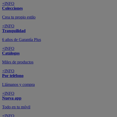
+INFO
Colecciones
Crea tu propio estilo
+INFO
Tranquilidad
6 años de Garantía Plus
+INFO
Catálogos
Miles de productos
+INFO
Por teléfono
Llámanos y compra
+INFO
Nueva app
Todo en tu móvil
+INFO