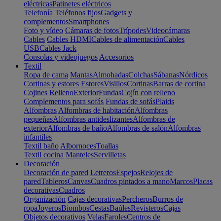
eléctricas
Patinetes eléctricos
Telefonía
Teléfonos fijos
Gadgets y
complementos
Smartphones
Foto y vídeo
Cámaras de fotos
Trípodes
Videocámaras
Cables
Cables HDMI
Cables de alimentación
Cables
USB
Cables Jack
Consolas y videojuegos
Accesorios
Textil
Ropa de cama
Mantas
Almohadas
Colchas
Sábanas
Nórdicos
Cortinas y estores
Estores
Visillos
Cortinas
Barras de cortina
Cojines
Relleno
Exterior
Fundas
Cojín con relleno
Complementos para sofás
Fundas de sofás
Plaids
Alfombras
Alfombras de habitación
Alfombras
pequeñas
Alfombras antideslizantes
Alfombras de
exterior
Alfombras de baño
Alfombras de salón
Alfombras
infantiles
Textil baño
Albornoces
Toallas
Textil cocina
Manteles
Servilletas
Decoración
Decoración de pared
Letreros
Espejos
Relojes de
pared
Tableros
Canvas
Cuadros pintados a mano
Marcos
Placas
decorativas
Cuadros
Organización
Cajas decorativas
Percheros
Burros de
ropa
Joyeros
Biombos
Cestas
Baúles
Revisteros
Cajas
Objetos decorativos
Velas
Faroles
Centros de