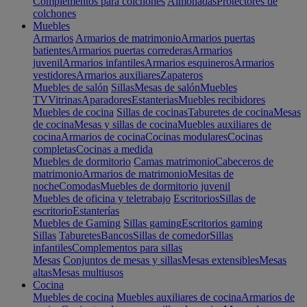
Complementos para colchones
Almohadas
Protectores de
colchones
Muebles
Armarios
Armarios de matrimonio
Armarios puertas
batientes
Armarios puertas correderas
Armarios
juvenil
Armarios infantiles
Armarios esquineros
Armarios
vestidores
Armarios auxiliares
Zapateros
Muebles de salón
Sillas
Mesas de salón
Muebles
TV
Vitrinas
Aparadores
Estanterias
Muebles recibidores
Muebles de cocina
Sillas de cocinas
Taburetes de cocina
Mesas
de cocina
Mesas y sillas de cocina
Muebles auxiliares de
cocina
Armarios de cocina
Cocinas modulares
Cocinas
completas
Cocinas a medida
Muebles de dormitorio
Camas matrimonio
Cabeceros de
matrimonio
Armarios de matrimonio
Mesitas de
noche
Comodas
Muebles de dormitorio juvenil
Muebles de oficina y teletrabajo
Escritorios
Sillas de
escritorio
Estanterías
Muebles de Gaming
Sillas gaming
Escritorios gaming
Sillas
Taburetes
Bancos
Sillas de comedor
Sillas
infantiles
Complementos para sillas
Mesas
Conjuntos de mesas y sillas
Mesas extensibles
Mesas
altas
Mesas multiusos
Cocina
Muebles de cocina
Muebles auxiliares de cocina
Armarios de