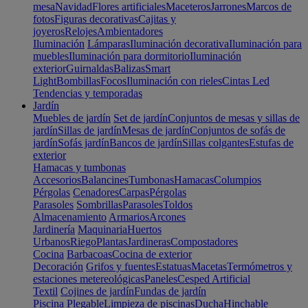
mesa
Navidad
Flores artificiales
Maceteros
Jarrones
Marcos de
fotos
Figuras decorativas
Cajitas y
joyeros
Relojes
Ambientadores
Iluminación
Lámparas
Iluminación decorativa
Iluminación para
muebles
Iluminación para dormitorio
Iluminación
exterior
Guirnaldas
Balizas
Smart
Light
Bombillas
Focos
Iluminación con rieles
Cintas Led
Tendencias y temporadas
Jardín
Muebles de jardín
Set de jardín
Conjuntos de mesas y sillas de
jardín
Sillas de jardín
Mesas de jardín
Conjuntos de sofás de
jardín
Sofás jardín
Bancos de jardín
Sillas colgantes
Estufas de
exterior
Hamacas y tumbonas
Accesorios
Balancines
Tumbonas
Hamacas
Columpios
Pérgolas
Cenadores
Carpas
Pérgolas
Parasoles
Sombrillas
Parasoles
Toldos
Almacenamiento
Armarios
Arcones
Jardinería
Maquinaria
Huertos
Urbanos
Riego
Plantas
Jardineras
Compostadores
Cocina
Barbacoas
Cocina de exterior
Decoración
Grifos y fuentes
Estatuas
Macetas
Termómetros y
estaciones metereológicas
Paneles
Cesped Artificial
Textil
Cojines de jardín
Fundas de jardín
Piscina
Plegable
Limpieza de piscinas
Ducha
Hinchable