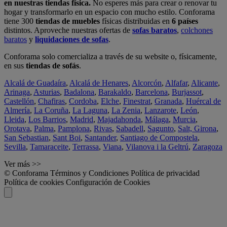
en nuestras tiendas física.
No esperes más para crear o renovar tu
hogar y transformarlo en un espacio con mucho estilo. Conforama
tiene 300
tiendas de muebles
físicas distribuidas en
6 países
distintos. Aproveche nuestras ofertas de
sofas baratos
,
colchones
baratos
y
liquidaciones de sofas
.
Conforama solo comercializa a través de su website o, físicamente,
en sus
tiendas de sofás
.
Alcalá de Guadaíra
,
Alcalá de Henares
,
Alcorcón
,
Alfafar
,
Alicante
,
Arinaga
,
Asturias
,
Badalona
,
Barakaldo
,
Barcelona
,
Burjassot
,
Castellón
,
Chafiras
,
Cordoba
,
Elche
,
Finestrat
,
Granada
,
Huércal de
Almería
,
La Coruña
,
La Laguna
,
La Zenia
,
Lanzarote
,
León
,
Lleida
,
Los Barrios
,
Madrid
,
Majadahonda
,
Málaga
,
Murcia
,
Orotava
,
Palma
,
Pamplona
,
Rivas
,
Sabadell
,
Sagunto
,
Salt, Girona
,
San Sebastian
,
Sant Boi
,
Santander
,
Santiago de Compostela
,
Sevilla
,
Tamaraceite
,
Terrassa
,
Viana
,
Vilanova i la Geltrú
,
Zaragoza
Ver más >>
© Conforama
Términos y Condiciones
Política de privacidad
Política de cookies
Configuración de Cookies