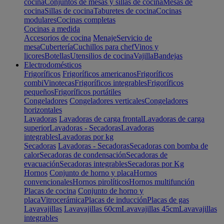
cocina
Conjuntos de mesas y sillas de cocina
Mesas de
cocina
Sillas de cocina
Taburetes de cocina
Cocinas
modulares
Cocinas completas
Cocinas a medida
Accesorios de cocina
Menaje
Servicio de
mesa
Cubertería
Cuchillos para chef
Vinos y
licores
Botellas
Utensilios de cocina
Vajilla
Bandejas
Electrodomésticos
Frigoríficos
Frigoríficos americanos
Frigoríficos
combi
Vinotecas
Frigoríficos integrables
Frigoríficos
pequeños
Frigoríficos portátiles
Congeladores
Congeladores verticales
Congeladores
horizontales
Lavadoras
Lavadoras de carga frontal
Lavadoras de carga
superior
Lavadoras - Secadoras
Lavadoras
integrables
Lavadoras por kg
Secadoras
Lavadoras - Secadoras
Secadoras con bomba de
calor
Secadoras de condensación
Secadoras de
evacuación
Secadoras integrables
Secadoras por Kg
Hornos
Conjunto de horno y placa
Hornos
convencionales
Hornos pirolíticos
Hornos multifunción
Placas de cocina
Conjunto de horno y
placa
Vitrocerámica
Placas de inducción
Placas de gas
Lavavajillas
Lavavajillas 60cm
Lavavajillas 45cm
Lavavajillas
integrables