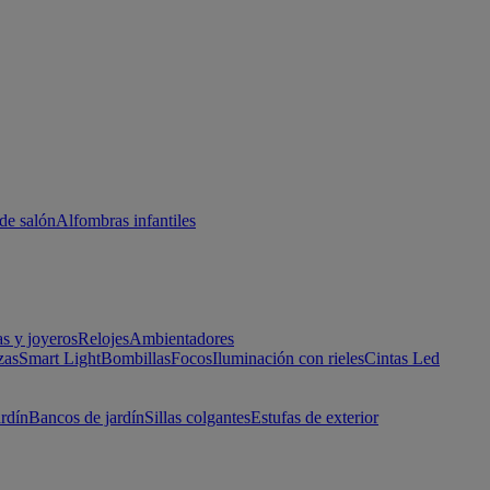
de salón
Alfombras infantiles
as y joyeros
Relojes
Ambientadores
zas
Smart Light
Bombillas
Focos
Iluminación con rieles
Cintas Led
ardín
Bancos de jardín
Sillas colgantes
Estufas de exterior