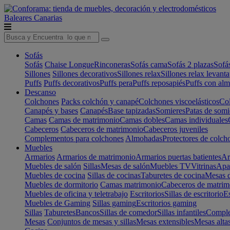
Baleares
Canarias
Sofás
Sofás
Chaise Longue
Rinconeras
Sofás cama
Sofás 2 plazas
Sofá
Sillones
Sillones decorativos
Sillones relax
Sillones relax levant
Puffs
Puffs decorativos
Puffs pera
Puffs reposapiés
Puffs con al
Descanso
Colchones
Packs colchón y canapé
Colchones viscoelásticos
Col
Canapés y bases
Canapés
Base tapizadas
Somieres
Patas de somi
Camas
Camas de matrimonio
Camas dobles
Camas individuales
Cabeceros
Cabeceros de matrimonio
Cabeceros juveniles
Complementos para colchones
Almohadas
Protectores de colch
Muebles
Armarios
Armarios de matrimonio
Armarios puertas batientes
Ar
Muebles de salón
Sillas
Mesas de salón
Muebles TV
Vitrinas
Apa
Muebles de cocina
Sillas de cocinas
Taburetes de cocina
Mesas d
Muebles de dormitorio
Camas matrimonio
Cabeceros de matrim
Muebles de oficina y teletrabajo
Escritorios
Sillas de escritorio
Es
Muebles de Gaming
Sillas gaming
Escritorios gaming
Sillas
Taburetes
Bancos
Sillas de comedor
Sillas infantiles
Complem
Mesas
Conjuntos de mesas y sillas
Mesas extensibles
Mesas alta