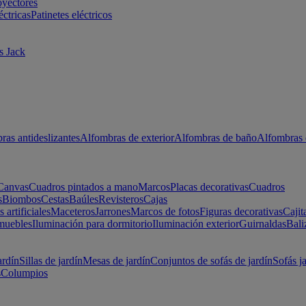
oyectores
éctricas
Patinetes eléctricos
s Jack
ras antideslizantes
Alfombras de exterior
Alfombras de baño
Alfombras 
Canvas
Cuadros pintados a mano
Marcos
Placas decorativas
Cuadros
s
Biombos
Cestas
Baúles
Revisteros
Cajas
s artificiales
Maceteros
Jarrones
Marcos de fotos
Figuras decorativas
Cajit
muebles
Iluminación para dormitorio
Iluminación exterior
Guirnaldas
Bali
ardín
Sillas de jardín
Mesas de jardín
Conjuntos de sofás de jardín
Sofás j
s
Columpios