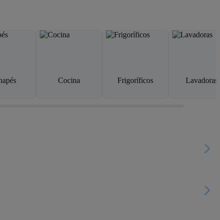
napés
Cocina
Frigoríficos
Lavadoras