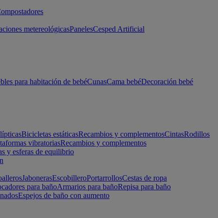
ompostadores
aciones metereológicas
Paneles
Cesped Artificial
les para habitación de bebé
Cunas
Cama bebé
Decoración bebé
lípticas
Bicicletas estáticas
Recambios y complementos
Cintas
Rodillos
taformas vibratorias
Recambios y complementos
s y esferas de equilibrio
ón
alleros
Jaboneras
Escobillero
Portarrollos
Cestas de ropa
cadores para baño
Armarios para baño
Repisa para baño
inados
Espejos de baño con aumento