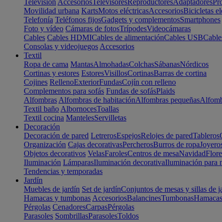
Televisión
Accesorios
Televisores
Reproductores
Adaptadores
Pr
Movilidad urbana
Karts
Motos eléctricas
Accesorios
Bicicletas el
Telefonía
Teléfonos fijos
Gadgets y complementos
Smartphones
Foto y vídeo
Cámaras de fotos
Trípodes
Videocámaras
Cables
Cables HDMI
Cables de alimentación
Cables USB
Cable
Consolas y videojuegos
Accesorios
Textil
Ropa de cama
Mantas
Almohadas
Colchas
Sábanas
Nórdicos
Cortinas y estores
Estores
Visillos
Cortinas
Barras de cortina
Cojines
Relleno
Exterior
Fundas
Cojín con relleno
Complementos para sofás
Fundas de sofás
Plaids
Alfombras
Alfombras de habitación
Alfombras pequeñas
Alfomb
Textil baño
Albornoces
Toallas
Textil cocina
Manteles
Servilletas
Decoración
Decoración de pared
Letreros
Espejos
Relojes de pared
Tableros
Organización
Cajas decorativas
Percheros
Burros de ropa
Joyero
Objetos decorativos
Velas
Faroles
Centros de mesa
Navidad
Flore
Iluminación
Lámparas
Iluminación decorativa
Iluminación para 
Tendencias y temporadas
Jardín
Muebles de jardín
Set de jardín
Conjuntos de mesas y sillas de j
Hamacas y tumbonas
Accesorios
Balancines
Tumbonas
Hamaca
Pérgolas
Cenadores
Carpas
Pérgolas
Parasoles
Sombrillas
Parasoles
Toldos