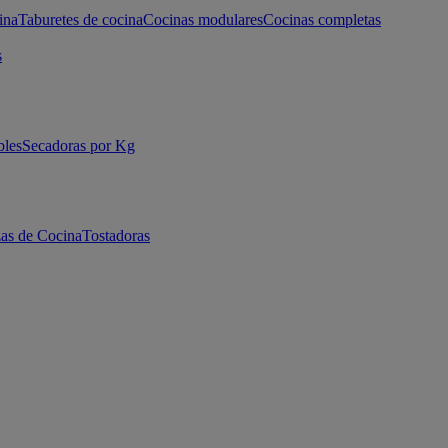
ina
Taburetes de cocina
Cocinas modulares
Cocinas completas
s
bles
Secadoras por Kg
as de Cocina
Tostadoras