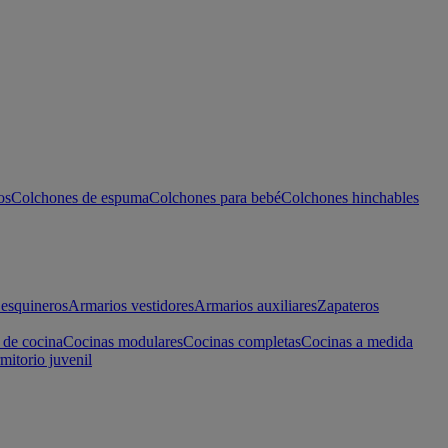
os
Colchones de espuma
Colchones para bebé
Colchones hinchables
esquineros
Armarios vestidores
Armarios auxiliares
Zapateros
 de cocina
Cocinas modulares
Cocinas completas
Cocinas a medida
mitorio juvenil