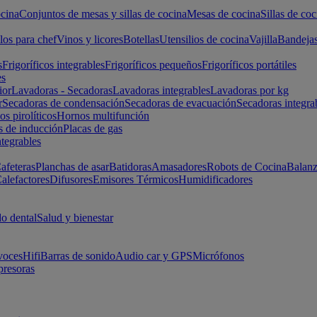
cina
Conjuntos de mesas y sillas de cocina
Mesas de cocina
Sillas de coc
los para chef
Vinos y licores
Botellas
Utensilios de cocina
Vajilla
Bandeja
s
Frigoríficos integrables
Frigoríficos pequeños
Frigoríficos portátiles
es
ior
Lavadoras - Secadoras
Lavadoras integrables
Lavadoras por kg
r
Secadoras de condensación
Secadoras de evacuación
Secadoras integra
s pirolíticos
Hornos multifunción
s de inducción
Placas de gas
ntegrables
afeteras
Planchas de asar
Batidoras
Amasadores
Robots de Cocina
Balanz
alefactores
Difusores
Emisores Térmicos
Humidificadores
o dental
Salud y bienestar
voces
Hifi
Barras de sonido
Audio car y GPS
Micrófonos
presoras