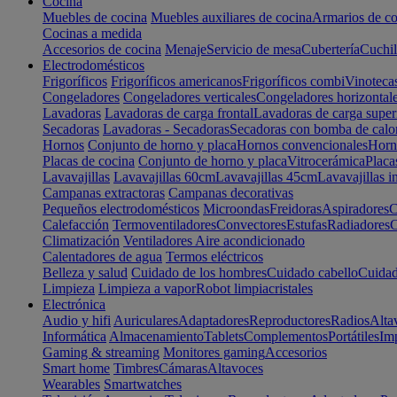
Cocina
Muebles de cocina
Muebles auxiliares de cocina
Armarios de co
Cocinas a medida
Accesorios de cocina
Menaje
Servicio de mesa
Cubertería
Cuchil
Electrodomésticos
Frigoríficos
Frigoríficos americanos
Frigoríficos combi
Vinoteca
Congeladores
Congeladores verticales
Congeladores horizontal
Lavadoras
Lavadoras de carga frontal
Lavadoras de carga super
Secadoras
Lavadoras - Secadoras
Secadoras con bomba de calo
Hornos
Conjunto de horno y placa
Hornos convencionales
Horno
Placas de cocina
Conjunto de horno y placa
Vitrocerámica
Placa
Lavavajillas
Lavavajillas 60cm
Lavavajillas 45cm
Lavavajillas i
Campanas extractoras
Campanas decorativas
Pequeños electrodomésticos
Microondas
Freidoras
Aspiradores
C
Calefacción
Termoventiladores
Convectores
Estufas
Radiadores
C
Climatización
Ventiladores
Aire acondicionado
Calentadores de agua
Termos eléctricos
Belleza y salud
Cuidado de los hombres
Cuidado cabello
Cuidad
Limpieza
Limpieza a vapor
Robot limpiacristales
Electrónica
Audio y hifi
Auriculares
Adaptadores
Reproductores
Radios
Alta
Informática
Almacenamiento
Tablets
Complementos
Portátiles
Im
Gaming & streaming
Monitores gaming
Accesorios
Smart home
Timbres
Cámaras
Altavoces
Wearables
Smartwatches