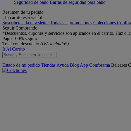
Seguridad de baño
Barras de seguridad para baño
Resumen de tu pedido
¡Tu carrito está vacío!
Suscríbete a la newsletter
Todas las promociones
Colecciones Confo
Seguir Comprando
*Descuentos, cupones y servicios son aplicados en el carrito. Haz cli
Pago 100% seguro
Total con descuento
(IVA incluido*)
Ir Al Carrito
Estado de mi pedido
Tiendas
Ayuda
Blog
App Conforama
Baleares
C