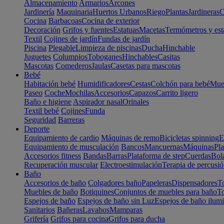
Almacenamiento
Armarios
Arcones
Jardinería
Maquinaria
Huertos Urbanos
Riego
Plantas
Jardineras
C
Cocina
Barbacoas
Cocina de exterior
Decoración
Grifos y fuentes
Estatuas
Macetas
Termómetros y est
Textil
Cojines de jardín
Fundas de jardín
Piscina
Plegable
Limpieza de piscinas
Ducha
Hinchable
Juguetes
Columpios
Toboganes
Hinchables
Casitas
Mascotas
Comederos
Jaulas
Casetas para mascotas
Bebé
Habitación bebé
Humidificadores
Cestas
Colchón para bebé
Mueb
Paseo
Coche
Mochilas
Accesorios
Capazos
Carrito ligero
Baño e higiene
Aspirador nasal
Orinales
Textil bebé
Cojines
Funda
Seguridad
Barreras
Deporte
Equipamiento de cardio
Máquinas de remo
Bicicletas spinning
E
Equipamiento de musculación
Bancos
Mancuernas
Máquinas
Pla
Accesorios fitness
Bandas
Barras
Plataforma de step
Cuerdas
Bola
Recuperación muscular
Electroestimulación
Terapia de percusi
Baño
Accesorios de baño
Colgadores baño
Papeleras
Dispensadores
To
Muebles de baño
Botiquines
Conjuntos de muebles para baño
To
Espejos de baño
Espejos de baño sin Luz
Espejos de baño ilum
Sanitarios
Bañeras
Lavabos
Mamparas
Grifería
Grifos para cocina
Grifos para ducha