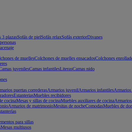
s 3 plazas
Sofás de piel
Sofás relax
Sofás exterior
Divanes
apersonas
macenaje
chones de muelles
Colchones de muelles ensacados
Colchones enrollad
eres
Camas juveniles
Camas infantiles
Literas
Camas nido
ones
marios puertas correderas
Armarios juvenil
Armarios infantiles
Armarios 
radores
Estanterias
Muebles recibidores
e cocina
Mesas y sillas de cocina
Muebles auxiliares de cocina
Armarios
onio
Armarios de matrimonio
Mesitas de noche
Comodas
Muebles de dor
tanterías
entos para sillas
s
Mesas multiusos