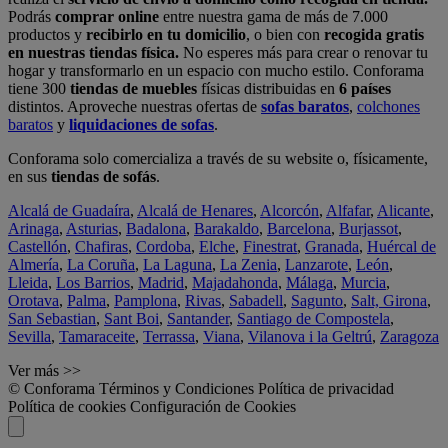
Podrás
comprar online
entre nuestra gama de más de 7.000
productos y
recibirlo en tu domicilio
, o bien con
recogida gratis
en nuestras tiendas física.
No esperes más para crear o renovar tu
hogar y transformarlo en un espacio con mucho estilo. Conforama
tiene 300
tiendas de muebles
físicas distribuidas en
6 países
distintos. Aproveche nuestras ofertas de
sofas baratos
,
colchones
baratos
y
liquidaciones de sofas
.
Conforama solo comercializa a través de su website o, físicamente,
en sus
tiendas de sofás
.
Alcalá de Guadaíra
,
Alcalá de Henares
,
Alcorcón
,
Alfafar
,
Alicante
,
Arinaga
,
Asturias
,
Badalona
,
Barakaldo
,
Barcelona
,
Burjassot
,
Castellón
,
Chafiras
,
Cordoba
,
Elche
,
Finestrat
,
Granada
,
Huércal de
Almería
,
La Coruña
,
La Laguna
,
La Zenia
,
Lanzarote
,
León
,
Lleida
,
Los Barrios
,
Madrid
,
Majadahonda
,
Málaga
,
Murcia
,
Orotava
,
Palma
,
Pamplona
,
Rivas
,
Sabadell
,
Sagunto
,
Salt, Girona
,
San Sebastian
,
Sant Boi
,
Santander
,
Santiago de Compostela
,
Sevilla
,
Tamaraceite
,
Terrassa
,
Viana
,
Vilanova i la Geltrú
,
Zaragoza
Ver más >>
© Conforama
Términos y Condiciones
Política de privacidad
Política de cookies
Configuración de Cookies