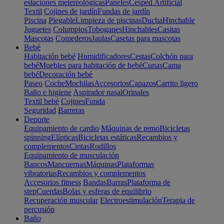
estaciones metereológicas
Paneles
Cesped Artificial
Textil
Cojines de jardín
Fundas de jardín
Piscina
Plegable
Limpieza de piscinas
Ducha
Hinchable
Juguetes
Columpios
Toboganes
Hinchables
Casitas
Mascotas
Comederos
Jaulas
Casetas para mascotas
Bebé
Habitación bebé
Humidificadores
Cestas
Colchón para
bebé
Muebles para habitación de bebé
Cunas
Cama
bebé
Decoración bebé
Paseo
Coche
Mochilas
Accesorios
Capazos
Carrito ligero
Baño e higiene
Aspirador nasal
Orinales
Textil bebé
Cojines
Funda
Seguridad
Barreras
Deporte
Equipamiento de cardio
Máquinas de remo
Bicicletas
spinning
Elípticas
Bicicletas estáticas
Recambios y
complementos
Cintas
Rodillos
Equipamiento de musculación
Bancos
Mancuernas
Máquinas
Plataformas
vibratorias
Recambios y complementos
Accesorios fitness
Bandas
Barras
Plataforma de
step
Cuerdas
Bolas y esferas de equilibrio
Recuperación muscular
Electroestimulación
Terapia de
percusión
Baño