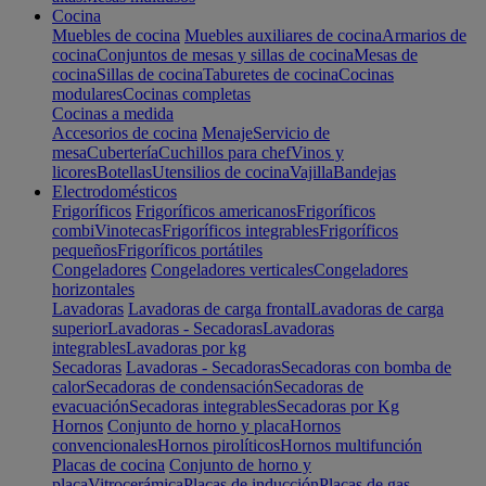
Cocina
Muebles de cocina
Muebles auxiliares de cocina
Armarios de
cocina
Conjuntos de mesas y sillas de cocina
Mesas de
cocina
Sillas de cocina
Taburetes de cocina
Cocinas
modulares
Cocinas completas
Cocinas a medida
Accesorios de cocina
Menaje
Servicio de
mesa
Cubertería
Cuchillos para chef
Vinos y
licores
Botellas
Utensilios de cocina
Vajilla
Bandejas
Electrodomésticos
Frigoríficos
Frigoríficos americanos
Frigoríficos
combi
Vinotecas
Frigoríficos integrables
Frigoríficos
pequeños
Frigoríficos portátiles
Congeladores
Congeladores verticales
Congeladores
horizontales
Lavadoras
Lavadoras de carga frontal
Lavadoras de carga
superior
Lavadoras - Secadoras
Lavadoras
integrables
Lavadoras por kg
Secadoras
Lavadoras - Secadoras
Secadoras con bomba de
calor
Secadoras de condensación
Secadoras de
evacuación
Secadoras integrables
Secadoras por Kg
Hornos
Conjunto de horno y placa
Hornos
convencionales
Hornos pirolíticos
Hornos multifunción
Placas de cocina
Conjunto de horno y
placa
Vitrocerámica
Placas de inducción
Placas de gas