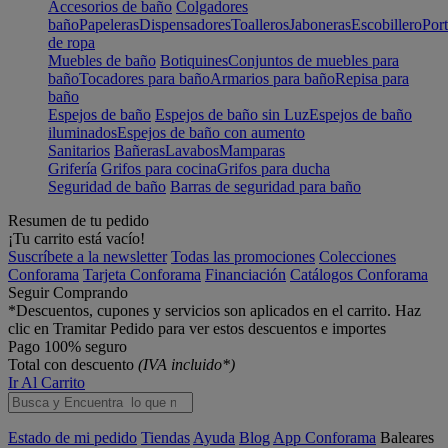
Accesorios de baño
Colgadores
baño
Papeleras
Dispensadores
Toalleros
Jaboneras
Escobillero
Port
de ropa
Muebles de baño
Botiquines
Conjuntos de muebles para
baño
Tocadores para baño
Armarios para baño
Repisa para
baño
Espejos de baño
Espejos de baño sin Luz
Espejos de baño
iluminados
Espejos de baño con aumento
Sanitarios
Bañeras
Lavabos
Mamparas
Grifería
Grifos para cocina
Grifos para ducha
Seguridad de baño
Barras de seguridad para baño
Resumen de tu pedido
¡Tu carrito está vacío!
Suscríbete a la newsletter
Todas las promociones
Colecciones
Conforama
Tarjeta Conforama
Financiación
Catálogos Conforama
Seguir Comprando
*Descuentos, cupones y servicios son aplicados en el carrito. Haz
clic en Tramitar Pedido para ver estos descuentos e importes
Pago 100% seguro
Total con descuento
(IVA incluido*)
Ir Al Carrito
Estado de mi pedido
Tiendas
Ayuda
Blog
App Conforama
Baleares