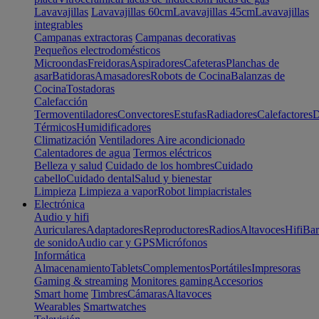
Lavavajillas
Lavavajillas 60cm
Lavavajillas 45cm
Lavavajillas
integrables
Campanas extractoras
Campanas decorativas
Pequeños electrodomésticos
Microondas
Freidoras
Aspiradores
Cafeteras
Planchas de
asar
Batidoras
Amasadores
Robots de Cocina
Balanzas de
Cocina
Tostadoras
Calefacción
Termoventiladores
Convectores
Estufas
Radiadores
Calefactores
D
Térmicos
Humidificadores
Climatización
Ventiladores
Aire acondicionado
Calentadores de agua
Termos eléctricos
Belleza y salud
Cuidado de los hombres
Cuidado
cabello
Cuidado dental
Salud y bienestar
Limpieza
Limpieza a vapor
Robot limpiacristales
Electrónica
Audio y hifi
Auriculares
Adaptadores
Reproductores
Radios
Altavoces
Hifi
Bar
de sonido
Audio car y GPS
Micrófonos
Informática
Almacenamiento
Tablets
Complementos
Portátiles
Impresoras
Gaming & streaming
Monitores gaming
Accesorios
Smart home
Timbres
Cámaras
Altavoces
Wearables
Smartwatches