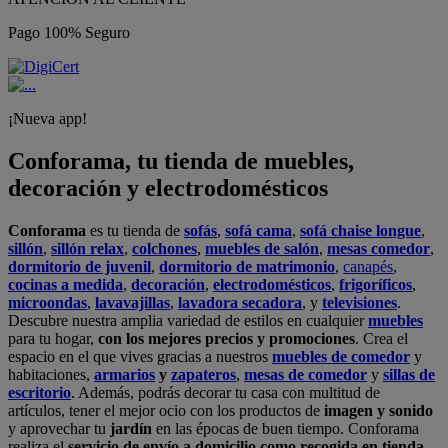
Pago 100% Seguro
¡Nueva app!
Conforama, tu tienda de muebles,
decoración y electrodomésticos
Conforama
es tu tienda de
sofás
,
sofá cama
,
sofá chaise longue
,
sillón
,
sillón relax
,
colchones
,
muebles de salón
,
mesas comedor
,
dormitorio de juvenil
,
dormitorio de matrimonio
,
canapés
,
cocinas a medida
,
decoración
,
electrodomésticos
,
frigoríficos
,
microondas
,
lavavajillas
,
lavadora secadora
, y
televisiones
.
Descubre nuestra amplia variedad de estilos en cualquier
muebles
para tu hogar,
con los mejores precios y promociones
. Crea el
espacio en el que vives gracias a nuestros
muebles de comedor
y
habitaciones,
armarios
y
zapateros
,
mesas de comedor
y
sillas de
escritorio
. Además, podrás decorar tu casa con multitud de
artículos, tener el mejor ocio con los productos de
imagen y sonido
y aprovechar tu
jardín
en las épocas de buen tiempo. Conforama
realiza el
servicio de envío a domicilio como recogida en tienda.