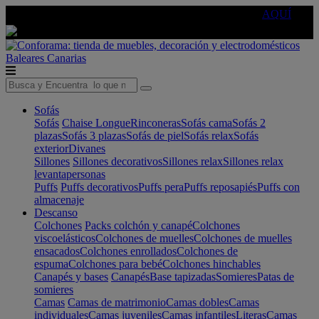
🔵Cambia tu electro con
-10% EXTRA
de descuento ☑️
AQUÍ
Baleares
Canarias
Sofás
Sofás
Chaise Longue
Rinconeras
Sofás cama
Sofás 2
plazas
Sofás 3 plazas
Sofás de piel
Sofás relax
Sofás
exterior
Divanes
Sillones
Sillones decorativos
Sillones relax
Sillones relax
levantapersonas
Puffs
Puffs decorativos
Puffs pera
Puffs reposapiés
Puffs con
almacenaje
Descanso
Colchones
Packs colchón y canapé
Colchones
viscoelásticos
Colchones de muelles
Colchones de muelles
ensacados
Colchones enrollados
Colchones de
espuma
Colchones para bebé
Colchones hinchables
Canapés y bases
Canapés
Base tapizadas
Somieres
Patas de
somieres
Camas
Camas de matrimonio
Camas dobles
Camas
individuales
Camas juveniles
Camas infantiles
Literas
Camas