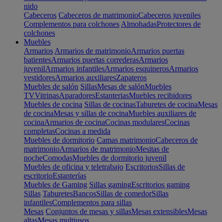
nido
Cabeceros
Cabeceros de matrimonio
Cabeceros juveniles
Complementos para colchones
Almohadas
Protectores de
colchones
Muebles
Armarios
Armarios de matrimonio
Armarios puertas
batientes
Armarios puertas correderas
Armarios
juvenil
Armarios infantiles
Armarios esquineros
Armarios
vestidores
Armarios auxiliares
Zapateros
Muebles de salón
Sillas
Mesas de salón
Muebles
TV
Vitrinas
Aparadores
Estanterias
Muebles recibidores
Muebles de cocina
Sillas de cocinas
Taburetes de cocina
Mesas
de cocina
Mesas y sillas de cocina
Muebles auxiliares de
cocina
Armarios de cocina
Cocinas modulares
Cocinas
completas
Cocinas a medida
Muebles de dormitorio
Camas matrimonio
Cabeceros de
matrimonio
Armarios de matrimonio
Mesitas de
noche
Comodas
Muebles de dormitorio juvenil
Muebles de oficina y teletrabajo
Escritorios
Sillas de
escritorio
Estanterías
Muebles de Gaming
Sillas gaming
Escritorios gaming
Sillas
Taburetes
Bancos
Sillas de comedor
Sillas
infantiles
Complementos para sillas
Mesas
Conjuntos de mesas y sillas
Mesas extensibles
Mesas
altas
Mesas multiusos