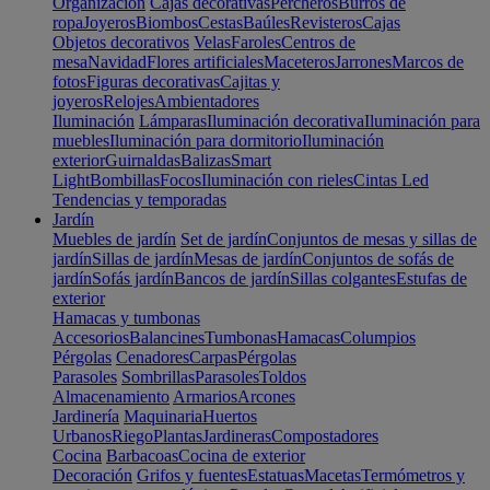
Organización
Cajas decorativas
Percheros
Burros de
ropa
Joyeros
Biombos
Cestas
Baúles
Revisteros
Cajas
Objetos decorativos
Velas
Faroles
Centros de
mesa
Navidad
Flores artificiales
Maceteros
Jarrones
Marcos de
fotos
Figuras decorativas
Cajitas y
joyeros
Relojes
Ambientadores
Iluminación
Lámparas
Iluminación decorativa
Iluminación para
muebles
Iluminación para dormitorio
Iluminación
exterior
Guirnaldas
Balizas
Smart
Light
Bombillas
Focos
Iluminación con rieles
Cintas Led
Tendencias y temporadas
Jardín
Muebles de jardín
Set de jardín
Conjuntos de mesas y sillas de
jardín
Sillas de jardín
Mesas de jardín
Conjuntos de sofás de
jardín
Sofás jardín
Bancos de jardín
Sillas colgantes
Estufas de
exterior
Hamacas y tumbonas
Accesorios
Balancines
Tumbonas
Hamacas
Columpios
Pérgolas
Cenadores
Carpas
Pérgolas
Parasoles
Sombrillas
Parasoles
Toldos
Almacenamiento
Armarios
Arcones
Jardinería
Maquinaria
Huertos
Urbanos
Riego
Plantas
Jardineras
Compostadores
Cocina
Barbacoas
Cocina de exterior
Decoración
Grifos y fuentes
Estatuas
Macetas
Termómetros y