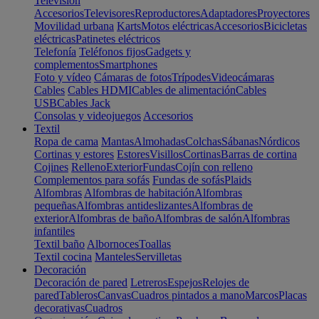
Televisión
Accesorios
Televisores
Reproductores
Adaptadores
Proyectores
Movilidad urbana
Karts
Motos eléctricas
Accesorios
Bicicletas
eléctricas
Patinetes eléctricos
Telefonía
Teléfonos fijos
Gadgets y
complementos
Smartphones
Foto y vídeo
Cámaras de fotos
Trípodes
Videocámaras
Cables
Cables HDMI
Cables de alimentación
Cables
USB
Cables Jack
Consolas y videojuegos
Accesorios
Textil
Ropa de cama
Mantas
Almohadas
Colchas
Sábanas
Nórdicos
Cortinas y estores
Estores
Visillos
Cortinas
Barras de cortina
Cojines
Relleno
Exterior
Fundas
Cojín con relleno
Complementos para sofás
Fundas de sofás
Plaids
Alfombras
Alfombras de habitación
Alfombras
pequeñas
Alfombras antideslizantes
Alfombras de
exterior
Alfombras de baño
Alfombras de salón
Alfombras
infantiles
Textil baño
Albornoces
Toallas
Textil cocina
Manteles
Servilletas
Decoración
Decoración de pared
Letreros
Espejos
Relojes de
pared
Tableros
Canvas
Cuadros pintados a mano
Marcos
Placas
decorativas
Cuadros