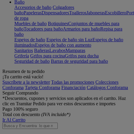
Baño
Accesorios de baño
Colgadores
baño
Papeleras
Dispensadores
Toalleros
Jaboneras
Escobillero
Port
de ropa
Muebles de baño
Botiquines
Conjuntos de muebles para
baño
Tocadores para baño
Armarios para baño
Repisa para
baño
Espejos de baño
Espejos de baño sin Luz
Espejos de baño
iluminados
Espejos de baño con aumento
Sanitarios
Bañeras
Lavabos
Mamparas
Grifería
Grifos para cocina
Grifos para ducha
Seguridad de baño
Barras de seguridad para baño
Resumen de tu pedido
¡Tu carrito está vacío!
Suscríbete a la newsletter
Todas las promociones
Colecciones
Conforama
Tarjeta Conforama
Financiación
Catálogos Conforama
Seguir Comprando
*Descuentos, cupones y servicios son aplicados en el carrito. Haz
clic en Tramitar Pedido para ver estos descuentos e importes
Pago 100% seguro
Total con descuento
(IVA incluido*)
Ir Al Carrito