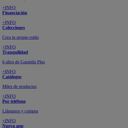
+INFO
Financiación
+INFO
Colecciones
Crea tu propio estilo
+INFO
Tranquilidad
6 años de Garantía Plus
+INFO
Catálogos
Miles de productos
+INFO
Por teléfono
Llámanos y compra
+INFO
Nueva app