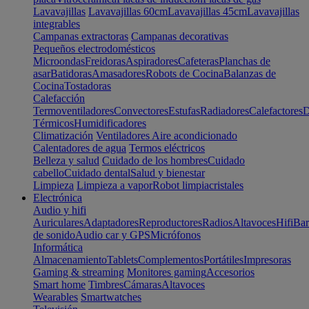
Lavavajillas
Lavavajillas 60cm
Lavavajillas 45cm
Lavavajillas
integrables
Campanas extractoras
Campanas decorativas
Pequeños electrodomésticos
Microondas
Freidoras
Aspiradores
Cafeteras
Planchas de
asar
Batidoras
Amasadores
Robots de Cocina
Balanzas de
Cocina
Tostadoras
Calefacción
Termoventiladores
Convectores
Estufas
Radiadores
Calefactores
D
Térmicos
Humidificadores
Climatización
Ventiladores
Aire acondicionado
Calentadores de agua
Termos eléctricos
Belleza y salud
Cuidado de los hombres
Cuidado
cabello
Cuidado dental
Salud y bienestar
Limpieza
Limpieza a vapor
Robot limpiacristales
Electrónica
Audio y hifi
Auriculares
Adaptadores
Reproductores
Radios
Altavoces
Hifi
Bar
de sonido
Audio car y GPS
Micrófonos
Informática
Almacenamiento
Tablets
Complementos
Portátiles
Impresoras
Gaming & streaming
Monitores gaming
Accesorios
Smart home
Timbres
Cámaras
Altavoces
Wearables
Smartwatches