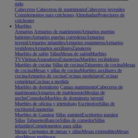
nido
Cabeceros
Cabeceros de matrimonio
Cabeceros juveniles
Complementos para colchones
Almohadas
Protectores de
colchones
Muebles
Armarios
Armarios de matrimonio
Armarios puertas
batientes
Armarios puertas correderas
Armarios
juvenil
Armarios infantiles
Armarios esquineros
Armarios
vestidores
Armarios auxiliares
Zapateros
Muebles de salón
Sillas
Mesas de salón
Muebles
TV
Vitrinas
Aparadores
Estanterias
Muebles recibidores
Muebles de cocina
Sillas de cocinas
Taburetes de cocina
Mesas
de cocina
Mesas y sillas de cocina
Muebles auxiliares de
cocina
Armarios de cocina
Cocinas modulares
Cocinas
completas
Cocinas a medida
Muebles de dormitorio
Camas matrimonio
Cabeceros de
matrimonio
Armarios de matrimonio
Mesitas de
noche
Comodas
Muebles de dormitorio juvenil
Muebles de oficina y teletrabajo
Escritorios
Sillas de
escritorio
Estanterías
Muebles de Gaming
Sillas gaming
Escritorios gaming
Sillas
Taburetes
Bancos
Sillas de comedor
Sillas
infantiles
Complementos para sillas
Mesas
Conjuntos de mesas y sillas
Mesas extensibles
Mesas
altas
Mesas multiusos