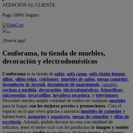
ATENCIÓN AL CLIENTE
Pago 100% Seguro
¡Nueva app!
Conforama, tu tienda de muebles,
decoración y electrodomésticos
Conforama
es tu tienda de
sofás
,
sofá cama
,
sofá chaise longue
,
sillón
,
sillón relax
,
colchones
,
muebles de salón
,
mesas comedor
,
dormitorio de juvenil
,
dormitorio de matrimonio
,
canapés
,
cocinas a medida
,
decoración
,
electrodomésticos
,
frigoríficos
,
microondas
,
lavavajillas
,
lavadora secadora
, y
televisiones
.
Descubre nuestra amplia variedad de estilos en cualquier
muebles
para tu hogar,
con los mejores precios y promociones
. Crea el
espacio en el que vives gracias a nuestros
muebles de comedor
y
habitaciones,
armarios
y
zapateros
,
mesas de comedor
y
sillas de
escritorio
. Además, podrás decorar tu casa con multitud de
artículos, tener el mejor ocio con los productos de
imagen y sonido
y aprovechar tu
jardín
en las épocas de buen tiempo. Conforama