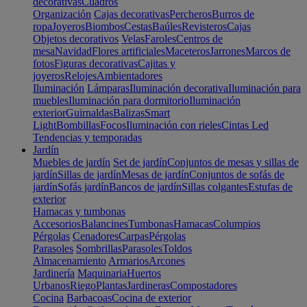
decorativas
Cuadros
Organización
Cajas decorativas
Percheros
Burros de
ropa
Joyeros
Biombos
Cestas
Baúles
Revisteros
Cajas
Objetos decorativos
Velas
Faroles
Centros de
mesa
Navidad
Flores artificiales
Maceteros
Jarrones
Marcos de
fotos
Figuras decorativas
Cajitas y
joyeros
Relojes
Ambientadores
Iluminación
Lámparas
Iluminación decorativa
Iluminación para
muebles
Iluminación para dormitorio
Iluminación
exterior
Guirnaldas
Balizas
Smart
Light
Bombillas
Focos
Iluminación con rieles
Cintas Led
Tendencias y temporadas
Jardín
Muebles de jardín
Set de jardín
Conjuntos de mesas y sillas de
jardín
Sillas de jardín
Mesas de jardín
Conjuntos de sofás de
jardín
Sofás jardín
Bancos de jardín
Sillas colgantes
Estufas de
exterior
Hamacas y tumbonas
Accesorios
Balancines
Tumbonas
Hamacas
Columpios
Pérgolas
Cenadores
Carpas
Pérgolas
Parasoles
Sombrillas
Parasoles
Toldos
Almacenamiento
Armarios
Arcones
Jardinería
Maquinaria
Huertos
Urbanos
Riego
Plantas
Jardineras
Compostadores
Cocina
Barbacoas
Cocina de exterior