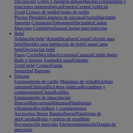
Decoración
Grifos y fuentes
Estatuas
Macetas
Termómetros y
estaciones metereológicas
Paneles
Cesped Artificial
Textil
Cojines de jardín
Fundas de jardín
Piscina
Plegable
Limpieza de piscinas
Ducha
Hinchable
Juguetes
Columpios
Toboganes
Hinchables
Casitas
Mascotas
Comederos
Jaulas
Casetas para mascotas
Bebé
Habitación bebé
Humidificadores
Cestas
Colchón para
bebé
Muebles para habitación de bebé
Cunas
Cama
bebé
Decoración bebé
Paseo
Coche
Mochilas
Accesorios
Capazos
Carrito ligero
Baño e higiene
Aspirador nasal
Orinales
Textil bebé
Cojines
Funda
Seguridad
Barreras
Deporte
Equipamiento de cardio
Máquinas de remo
Bicicletas
spinning
Elípticas
Bicicletas estáticas
Recambios y
complementos
Cintas
Rodillos
Equipamiento de musculación
Bancos
Mancuernas
Máquinas
Plataformas
vibratorias
Recambios y complementos
Accesorios fitness
Bandas
Barras
Plataforma de
step
Cuerdas
Bolas y esferas de equilibrio
Recuperación muscular
Electroestimulación
Terapia de
percusión