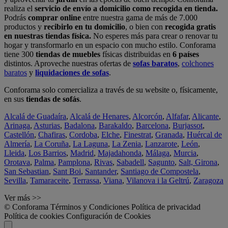
realiza el
servicio de envío a domicilio como recogida en tienda.
Podrás
comprar online
entre nuestra gama de más de 7.000
productos y
recibirlo en tu domicilio
, o bien con
recogida gratis
en nuestras tiendas física.
No esperes más para crear o renovar tu
hogar y transformarlo en un espacio con mucho estilo. Conforama
tiene 300
tiendas de muebles
físicas distribuidas en
6 países
distintos. Aproveche nuestras ofertas de
sofas baratos
,
colchones
baratos
y
liquidaciones de sofas
.
Conforama solo comercializa a través de su website o, físicamente,
en sus
tiendas de sofás
.
Alcalá de Guadaíra
,
Alcalá de Henares
,
Alcorcón
,
Alfafar
,
Alicante
,
Arinaga
,
Asturias
,
Badalona
,
Barakaldo
,
Barcelona
,
Burjassot
,
Castellón
,
Chafiras
,
Cordoba
,
Elche
,
Finestrat
,
Granada
,
Huércal de
Almería
,
La Coruña
,
La Laguna
,
La Zenia
,
Lanzarote
,
León
,
Lleida
,
Los Barrios
,
Madrid
,
Majadahonda
,
Málaga
,
Murcia
,
Orotava
,
Palma
,
Pamplona
,
Rivas
,
Sabadell
,
Sagunto
,
Salt, Girona
,
San Sebastian
,
Sant Boi
,
Santander
,
Santiago de Compostela
,
Sevilla
,
Tamaraceite
,
Terrassa
,
Viana
,
Vilanova i la Geltrú
,
Zaragoza
Ver más >>
© Conforama
Términos y Condiciones
Política de privacidad
Política de cookies
Configuración de Cookies