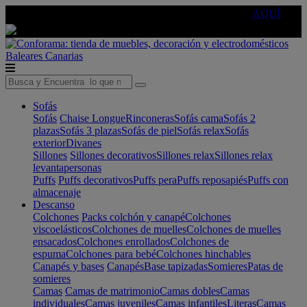
🔵Cambia tu electro con
-10% EXTRA
de descuento ☑️
AQUÍ
Baleares
Canarias
Sofás
Sofás
Chaise Longue
Rinconeras
Sofás cama
Sofás 2
plazas
Sofás 3 plazas
Sofás de piel
Sofás relax
Sofás
exterior
Divanes
Sillones
Sillones decorativos
Sillones relax
Sillones relax
levantapersonas
Puffs
Puffs decorativos
Puffs pera
Puffs reposapiés
Puffs con
almacenaje
Descanso
Colchones
Packs colchón y canapé
Colchones
viscoelásticos
Colchones de muelles
Colchones de muelles
ensacados
Colchones enrollados
Colchones de
espuma
Colchones para bebé
Colchones hinchables
Canapés y bases
Canapés
Base tapizadas
Somieres
Patas de
somieres
Camas
Camas de matrimonio
Camas dobles
Camas
individuales
Camas juveniles
Camas infantiles
Literas
Camas