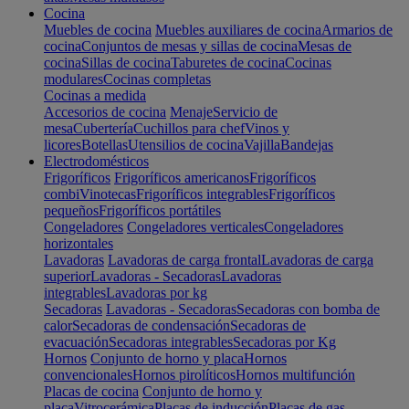
Cocina
Muebles de cocina
Muebles auxiliares de cocina
Armarios de
cocina
Conjuntos de mesas y sillas de cocina
Mesas de
cocina
Sillas de cocina
Taburetes de cocina
Cocinas
modulares
Cocinas completas
Cocinas a medida
Accesorios de cocina
Menaje
Servicio de
mesa
Cubertería
Cuchillos para chef
Vinos y
licores
Botellas
Utensilios de cocina
Vajilla
Bandejas
Electrodomésticos
Frigoríficos
Frigoríficos americanos
Frigoríficos
combi
Vinotecas
Frigoríficos integrables
Frigoríficos
pequeños
Frigoríficos portátiles
Congeladores
Congeladores verticales
Congeladores
horizontales
Lavadoras
Lavadoras de carga frontal
Lavadoras de carga
superior
Lavadoras - Secadoras
Lavadoras
integrables
Lavadoras por kg
Secadoras
Lavadoras - Secadoras
Secadoras con bomba de
calor
Secadoras de condensación
Secadoras de
evacuación
Secadoras integrables
Secadoras por Kg
Hornos
Conjunto de horno y placa
Hornos
convencionales
Hornos pirolíticos
Hornos multifunción
Placas de cocina
Conjunto de horno y
placa
Vitrocerámica
Placas de inducción
Placas de gas