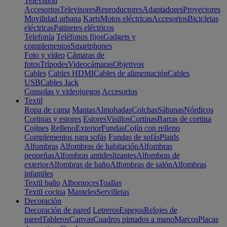
Televisión
Accesorios
Televisores
Reproductores
Adaptadores
Proyectores
Movilidad urbana
Karts
Motos eléctricas
Accesorios
Bicicletas
eléctricas
Patinetes eléctricos
Telefonía
Teléfonos fijos
Gadgets y
complementos
Smartphones
Foto y vídeo
Cámaras de
fotos
Trípodes
Videocámaras
Objetivos
Cables
Cables HDMI
Cables de alimentación
Cables
USB
Cables Jack
Consolas y videojuegos
Accesorios
Textil
Ropa de cama
Mantas
Almohadas
Colchas
Sábanas
Nórdicos
Cortinas y estores
Estores
Visillos
Cortinas
Barras de cortina
Cojines
Relleno
Exterior
Fundas
Cojín con relleno
Complementos para sofás
Fundas de sofás
Plaids
Alfombras
Alfombras de habitación
Alfombras
pequeñas
Alfombras antideslizantes
Alfombras de
exterior
Alfombras de baño
Alfombras de salón
Alfombras
infantiles
Textil baño
Albornoces
Toallas
Textil cocina
Manteles
Servilletas
Decoración
Decoración de pared
Letreros
Espejos
Relojes de
pared
Tableros
Canvas
Cuadros pintados a mano
Marcos
Placas