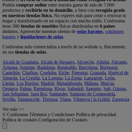
Podrás
comprar online
entre nuestra gama de más de 7.000
productos y
recibirlo en tu domicilio
, o bien con
recogida gratis
en nuestras tiendas física.
No esperes más para crear o renovar tu
hogar y transformarlo en un espacio con mucho estilo. Conforama
tiene 300
tiendas de muebles
físicas distribuidas en
6 países
distintos. Aproveche nuestras ofertas de
sofas baratos
,
colchones
baratos
y
liquidaciones de sofas
.
Conforama solo comercializa a través de su website o, físicamente,
en sus
tiendas de sofás
.
Alcalá de Guadaíra
,
Alcalá de Henares
,
Alcorcón
,
Alfafar
,
Alicante
,
Arinaga
,
Asturias
,
Badalona
,
Barakaldo
,
Barcelona
,
Burjassot
,
Castellón
,
Chafiras
,
Cordoba
,
Elche
,
Finestrat
,
Granada
,
Huércal de
Almería
,
La Coruña
,
La Laguna
,
La Zenia
,
Lanzarote
,
León
,
Lleida
,
Los Barrios
,
Madrid
,
Majadahonda
,
Málaga
,
Murcia
,
Orotava
,
Palma
,
Pamplona
,
Rivas
,
Sabadell
,
Sagunto
,
Salt, Girona
,
San Sebastian
,
Sant Boi
,
Santander
,
Santiago de Compostela
,
Sevilla
,
Tamaraceite
,
Terrassa
,
Viana
,
Vilanova i la Geltrú
,
Zaragoza
Ver más >>
© Conforama
Términos y Condiciones
Política de privacidad
Política de cookies
Configuración de Cookies