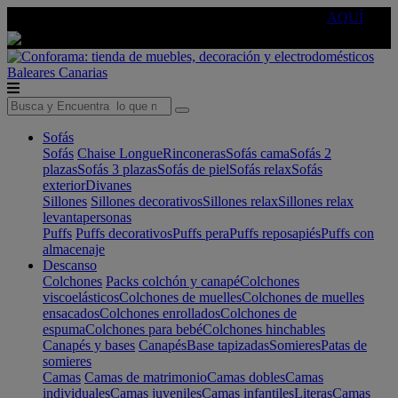
🔵Cambia tu electro con
-10% EXTRA
de descuento ☑️
AQUÍ
Baleares
Canarias
Sofás
Sofás
Chaise Longue
Rinconeras
Sofás cama
Sofás 2
plazas
Sofás 3 plazas
Sofás de piel
Sofás relax
Sofás
exterior
Divanes
Sillones
Sillones decorativos
Sillones relax
Sillones relax
levantapersonas
Puffs
Puffs decorativos
Puffs pera
Puffs reposapiés
Puffs con
almacenaje
Descanso
Colchones
Packs colchón y canapé
Colchones
viscoelásticos
Colchones de muelles
Colchones de muelles
ensacados
Colchones enrollados
Colchones de
espuma
Colchones para bebé
Colchones hinchables
Canapés y bases
Canapés
Base tapizadas
Somieres
Patas de
somieres
Camas
Camas de matrimonio
Camas dobles
Camas
individuales
Camas juveniles
Camas infantiles
Literas
Camas