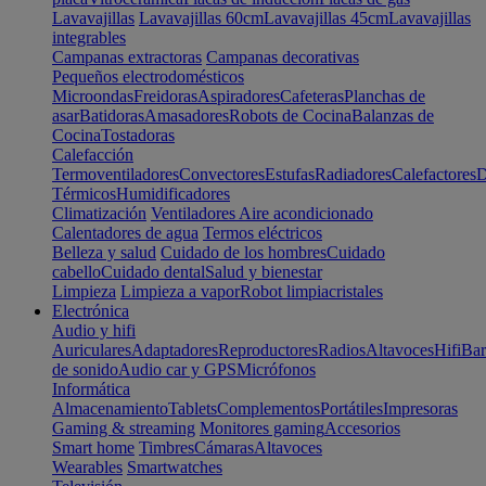
Lavavajillas
Lavavajillas 60cm
Lavavajillas 45cm
Lavavajillas
integrables
Campanas extractoras
Campanas decorativas
Pequeños electrodomésticos
Microondas
Freidoras
Aspiradores
Cafeteras
Planchas de
asar
Batidoras
Amasadores
Robots de Cocina
Balanzas de
Cocina
Tostadoras
Calefacción
Termoventiladores
Convectores
Estufas
Radiadores
Calefactores
D
Térmicos
Humidificadores
Climatización
Ventiladores
Aire acondicionado
Calentadores de agua
Termos eléctricos
Belleza y salud
Cuidado de los hombres
Cuidado
cabello
Cuidado dental
Salud y bienestar
Limpieza
Limpieza a vapor
Robot limpiacristales
Electrónica
Audio y hifi
Auriculares
Adaptadores
Reproductores
Radios
Altavoces
Hifi
Bar
de sonido
Audio car y GPS
Micrófonos
Informática
Almacenamiento
Tablets
Complementos
Portátiles
Impresoras
Gaming & streaming
Monitores gaming
Accesorios
Smart home
Timbres
Cámaras
Altavoces
Wearables
Smartwatches