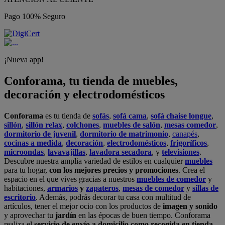
Pago 100% Seguro
¡Nueva app!
Conforama, tu tienda de muebles,
decoración y electrodomésticos
Conforama
es tu tienda de
sofás
,
sofá cama
,
sofá chaise longue
,
sillón
,
sillón relax
,
colchones
,
muebles de salón
,
mesas comedor
,
dormitorio de juvenil
,
dormitorio de matrimonio
,
canapés
,
cocinas a medida
,
decoración
,
electrodomésticos
,
frigoríficos
,
microondas
,
lavavajillas
,
lavadora secadora
, y
televisiones
.
Descubre nuestra amplia variedad de estilos en cualquier
muebles
para tu hogar,
con los mejores precios y promociones
. Crea el
espacio en el que vives gracias a nuestros
muebles de comedor
y
habitaciones,
armarios
y
zapateros
,
mesas de comedor
y
sillas de
escritorio
. Además, podrás decorar tu casa con multitud de
artículos, tener el mejor ocio con los productos de
imagen y sonido
y aprovechar tu
jardín
en las épocas de buen tiempo. Conforama
realiza el
servicio de envío a domicilio como recogida en tienda.