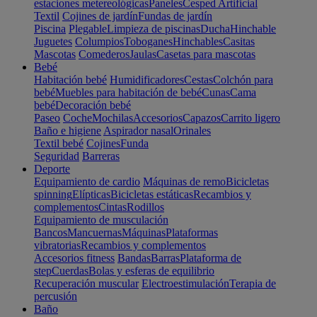
estaciones metereológicas
Paneles
Cesped Artificial
Textil
Cojines de jardín
Fundas de jardín
Piscina
Plegable
Limpieza de piscinas
Ducha
Hinchable
Juguetes
Columpios
Toboganes
Hinchables
Casitas
Mascotas
Comederos
Jaulas
Casetas para mascotas
Bebé
Habitación bebé
Humidificadores
Cestas
Colchón para
bebé
Muebles para habitación de bebé
Cunas
Cama
bebé
Decoración bebé
Paseo
Coche
Mochilas
Accesorios
Capazos
Carrito ligero
Baño e higiene
Aspirador nasal
Orinales
Textil bebé
Cojines
Funda
Seguridad
Barreras
Deporte
Equipamiento de cardio
Máquinas de remo
Bicicletas
spinning
Elípticas
Bicicletas estáticas
Recambios y
complementos
Cintas
Rodillos
Equipamiento de musculación
Bancos
Mancuernas
Máquinas
Plataformas
vibratorias
Recambios y complementos
Accesorios fitness
Bandas
Barras
Plataforma de
step
Cuerdas
Bolas y esferas de equilibrio
Recuperación muscular
Electroestimulación
Terapia de
percusión
Baño