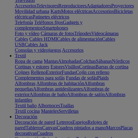
Televisión
Accesorios
Televisores
Reproductores
Adaptadores
Proyectores
Movilidad urbana
Karts
Motos eléctricas
Accesorios
Bicicletas
eléctricas
Patinetes eléctricos
Telefonía
Teléfonos fijos
Gadgets y
complementos
Smartphones
Foto y vídeo
Cámaras de fotos
Trípodes
Videocámaras
Cables
Cables HDMI
Cables de alimentación
Cables
USB
Cables Jack
Consolas y videojuegos
Accesorios
Textil
Ropa de cama
Mantas
Almohadas
Colchas
Sábanas
Nórdicos
Cortinas y estores
Estores
Visillos
Cortinas
Barras de cortina
Cojines
Relleno
Exterior
Fundas
Cojín con relleno
Complementos para sofás
Fundas de sofás
Plaids
Alfombras
Alfombras de habitación
Alfombras
pequeñas
Alfombras antideslizantes
Alfombras de
exterior
Alfombras de baño
Alfombras de salón
Alfombras
infantiles
Textil baño
Albornoces
Toallas
Textil cocina
Manteles
Servilletas
Decoración
Decoración de pared
Letreros
Espejos
Relojes de
pared
Tableros
Canvas
Cuadros pintados a mano
Marcos
Placas
decorativas
Cuadros