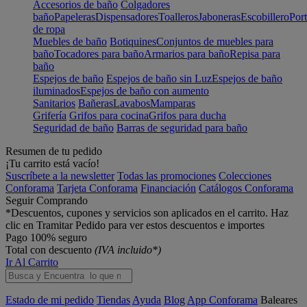
Accesorios de baño
Colgadores
baño
Papeleras
Dispensadores
Toalleros
Jaboneras
Escobillero
Port
de ropa
Muebles de baño
Botiquines
Conjuntos de muebles para
baño
Tocadores para baño
Armarios para baño
Repisa para
baño
Espejos de baño
Espejos de baño sin Luz
Espejos de baño
iluminados
Espejos de baño con aumento
Sanitarios
Bañeras
Lavabos
Mamparas
Grifería
Grifos para cocina
Grifos para ducha
Seguridad de baño
Barras de seguridad para baño
Resumen de tu pedido
¡Tu carrito está vacío!
Suscríbete a la newsletter
Todas las promociones
Colecciones
Conforama
Tarjeta Conforama
Financiación
Catálogos Conforama
Seguir Comprando
*Descuentos, cupones y servicios son aplicados en el carrito. Haz
clic en Tramitar Pedido para ver estos descuentos e importes
Pago 100% seguro
Total con descuento
(IVA incluido*)
Ir Al Carrito
Estado de mi pedido
Tiendas
Ayuda
Blog
App Conforama
Baleares