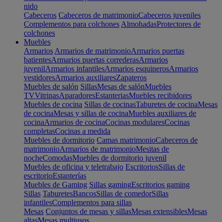
nido
Cabeceros
Cabeceros de matrimonio
Cabeceros juveniles
Complementos para colchones
Almohadas
Protectores de
colchones
Muebles
Armarios
Armarios de matrimonio
Armarios puertas
batientes
Armarios puertas correderas
Armarios
juvenil
Armarios infantiles
Armarios esquineros
Armarios
vestidores
Armarios auxiliares
Zapateros
Muebles de salón
Sillas
Mesas de salón
Muebles
TV
Vitrinas
Aparadores
Estanterias
Muebles recibidores
Muebles de cocina
Sillas de cocinas
Taburetes de cocina
Mesas
de cocina
Mesas y sillas de cocina
Muebles auxiliares de
cocina
Armarios de cocina
Cocinas modulares
Cocinas
completas
Cocinas a medida
Muebles de dormitorio
Camas matrimonio
Cabeceros de
matrimonio
Armarios de matrimonio
Mesitas de
noche
Comodas
Muebles de dormitorio juvenil
Muebles de oficina y teletrabajo
Escritorios
Sillas de
escritorio
Estanterías
Muebles de Gaming
Sillas gaming
Escritorios gaming
Sillas
Taburetes
Bancos
Sillas de comedor
Sillas
infantiles
Complementos para sillas
Mesas
Conjuntos de mesas y sillas
Mesas extensibles
Mesas
altas
Mesas multiusos