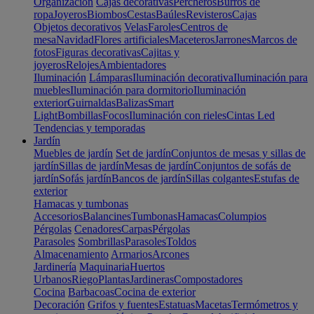
Organización
Cajas decorativas
Percheros
Burros de
ropa
Joyeros
Biombos
Cestas
Baúles
Revisteros
Cajas
Objetos decorativos
Velas
Faroles
Centros de
mesa
Navidad
Flores artificiales
Maceteros
Jarrones
Marcos de
fotos
Figuras decorativas
Cajitas y
joyeros
Relojes
Ambientadores
Iluminación
Lámparas
Iluminación decorativa
Iluminación para
muebles
Iluminación para dormitorio
Iluminación
exterior
Guirnaldas
Balizas
Smart
Light
Bombillas
Focos
Iluminación con rieles
Cintas Led
Tendencias y temporadas
Jardín
Muebles de jardín
Set de jardín
Conjuntos de mesas y sillas de
jardín
Sillas de jardín
Mesas de jardín
Conjuntos de sofás de
jardín
Sofás jardín
Bancos de jardín
Sillas colgantes
Estufas de
exterior
Hamacas y tumbonas
Accesorios
Balancines
Tumbonas
Hamacas
Columpios
Pérgolas
Cenadores
Carpas
Pérgolas
Parasoles
Sombrillas
Parasoles
Toldos
Almacenamiento
Armarios
Arcones
Jardinería
Maquinaria
Huertos
Urbanos
Riego
Plantas
Jardineras
Compostadores
Cocina
Barbacoas
Cocina de exterior
Decoración
Grifos y fuentes
Estatuas
Macetas
Termómetros y