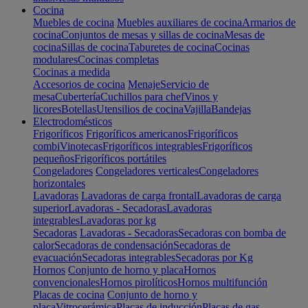
Cocina
Muebles de cocina
Muebles auxiliares de cocina
Armarios de
cocina
Conjuntos de mesas y sillas de cocina
Mesas de
cocina
Sillas de cocina
Taburetes de cocina
Cocinas
modulares
Cocinas completas
Cocinas a medida
Accesorios de cocina
Menaje
Servicio de
mesa
Cubertería
Cuchillos para chef
Vinos y
licores
Botellas
Utensilios de cocina
Vajilla
Bandejas
Electrodomésticos
Frigoríficos
Frigoríficos americanos
Frigoríficos
combi
Vinotecas
Frigoríficos integrables
Frigoríficos
pequeños
Frigoríficos portátiles
Congeladores
Congeladores verticales
Congeladores
horizontales
Lavadoras
Lavadoras de carga frontal
Lavadoras de carga
superior
Lavadoras - Secadoras
Lavadoras
integrables
Lavadoras por kg
Secadoras
Lavadoras - Secadoras
Secadoras con bomba de
calor
Secadoras de condensación
Secadoras de
evacuación
Secadoras integrables
Secadoras por Kg
Hornos
Conjunto de horno y placa
Hornos
convencionales
Hornos pirolíticos
Hornos multifunción
Placas de cocina
Conjunto de horno y
placa
Vitrocerámica
Placas de inducción
Placas de gas