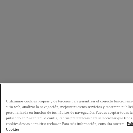
Utilizamos cookies propias y de terceros para garantizar el correcto funcionami
sitio web, analizar la navegación, mejorar nuestros servicios y mostrarte public
personalizada en función de tus hábitos de navegación. Puedes aceptar todas la
pulsando en “Aceptar”, o configurar tus preferencias para seleccionar qué tipos
cookies deseas permitir o rechazar. Para más información, consulta nuestra
Pol
Cookies