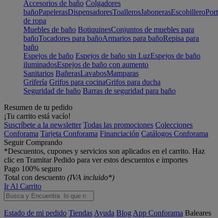
Accesorios de baño
Colgadores
baño
Papeleras
Dispensadores
Toalleros
Jaboneras
Escobillero
Port
de ropa
Muebles de baño
Botiquines
Conjuntos de muebles para
baño
Tocadores para baño
Armarios para baño
Repisa para
baño
Espejos de baño
Espejos de baño sin Luz
Espejos de baño
iluminados
Espejos de baño con aumento
Sanitarios
Bañeras
Lavabos
Mamparas
Grifería
Grifos para cocina
Grifos para ducha
Seguridad de baño
Barras de seguridad para baño
Resumen de tu pedido
¡Tu carrito está vacío!
Suscríbete a la newsletter
Todas las promociones
Colecciones
Conforama
Tarjeta Conforama
Financiación
Catálogos Conforama
Seguir Comprando
*Descuentos, cupones y servicios son aplicados en el carrito. Haz
clic en Tramitar Pedido para ver estos descuentos e importes
Pago 100% seguro
Total con descuento
(IVA incluido*)
Ir Al Carrito
Estado de mi pedido
Tiendas
Ayuda
Blog
App Conforama
Baleares