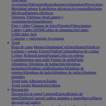
Televisión
Accesorios
Televisores
Reproductores
Adaptadores
Proyectores
Movilidad urbana
Karts
Motos eléctricas
Accesorios
Bicicletas
eléctricas
Patinetes eléctricos
Telefonía
Teléfonos fijos
Gadgets y
complementos
Smartphones
Foto y vídeo
Cámaras de fotos
Trípodes
Videocámaras
Cables
Cables HDMI
Cables de alimentación
Cables
USB
Cables Jack
Consolas y videojuegos
Accesorios
Textil
Ropa de cama
Mantas
Almohadas
Colchas
Sábanas
Nórdicos
Cortinas y estores
Estores
Visillos
Cortinas
Barras de cortina
Cojines
Relleno
Exterior
Fundas
Cojín con relleno
Complementos para sofás
Fundas de sofás
Plaids
Alfombras
Alfombras de habitación
Alfombras
pequeñas
Alfombras antideslizantes
Alfombras de
exterior
Alfombras de baño
Alfombras de salón
Alfombras
infantiles
Textil baño
Albornoces
Toallas
Textil cocina
Manteles
Servilletas
Decoración
Decoración de pared
Letreros
Espejos
Relojes de
pared
Tableros
Canvas
Cuadros pintados a mano
Marcos
Placas
decorativas
Cuadros