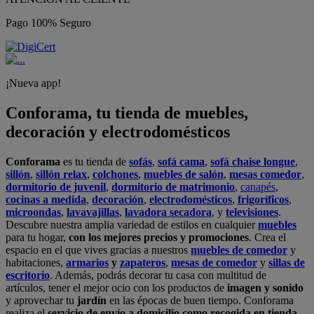
Pago 100% Seguro
¡Nueva app!
Conforama, tu tienda de muebles,
decoración y electrodomésticos
Conforama
es tu tienda de
sofás
,
sofá cama
,
sofá chaise longue
,
sillón
,
sillón relax
,
colchones
,
muebles de salón
,
mesas comedor
,
dormitorio de juvenil
,
dormitorio de matrimonio
,
canapés
,
cocinas a medida
,
decoración
,
electrodomésticos
,
frigoríficos
,
microondas
,
lavavajillas
,
lavadora secadora
, y
televisiones
.
Descubre nuestra amplia variedad de estilos en cualquier
muebles
para tu hogar,
con los mejores precios y promociones
. Crea el
espacio en el que vives gracias a nuestros
muebles de comedor
y
habitaciones,
armarios
y
zapateros
,
mesas de comedor
y
sillas de
escritorio
. Además, podrás decorar tu casa con multitud de
artículos, tener el mejor ocio con los productos de
imagen y sonido
y aprovechar tu
jardín
en las épocas de buen tiempo. Conforama
realiza el
servicio de envío a domicilio como recogida en tienda.