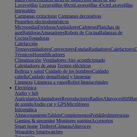
Lavavajillas
Lavavajillas 60cm
Lavavajillas 45cm
Lavavajillas
integrables
Campanas extractoras
Campanas decorativas
Pequeños electrodomésticos
Microondas
Freidoras
Aspiradores
Cafeteras
Planchas de
asar
Batidoras
Amasadores
Robots de Cocina
Balanzas de
Cocina
Tostadoras
Calefacción
Termoventiladores
Convectores
Estufas
Radiadores
Calefactores
D
Térmicos
Humidificadores
Climatización
Ventiladores
Aire acondicionado
Calentadores de agua
Termos eléctricos
Belleza y salud
Cuidado de los hombres
Cuidado
cabello
Cuidado dental
Salud y bienestar
Limpieza
Limpieza a vapor
Robot limpiacristales
Electrónica
Audio y hifi
Auriculares
Adaptadores
Reproductores
Radios
Altavoces
Hifi
Bar
de sonido
Audio car y GPS
Micrófonos
Informática
Almacenamiento
Tablets
Complementos
Portátiles
Impresoras
Gaming & streaming
Monitores gaming
Accesorios
Smart home
Timbres
Cámaras
Altavoces
Wearables
Smartwatches