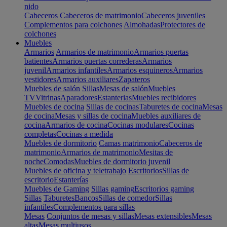
nido
Cabeceros
Cabeceros de matrimonio
Cabeceros juveniles
Complementos para colchones
Almohadas
Protectores de
colchones
Muebles
Armarios
Armarios de matrimonio
Armarios puertas
batientes
Armarios puertas correderas
Armarios
juvenil
Armarios infantiles
Armarios esquineros
Armarios
vestidores
Armarios auxiliares
Zapateros
Muebles de salón
Sillas
Mesas de salón
Muebles
TV
Vitrinas
Aparadores
Estanterias
Muebles recibidores
Muebles de cocina
Sillas de cocinas
Taburetes de cocina
Mesas
de cocina
Mesas y sillas de cocina
Muebles auxiliares de
cocina
Armarios de cocina
Cocinas modulares
Cocinas
completas
Cocinas a medida
Muebles de dormitorio
Camas matrimonio
Cabeceros de
matrimonio
Armarios de matrimonio
Mesitas de
noche
Comodas
Muebles de dormitorio juvenil
Muebles de oficina y teletrabajo
Escritorios
Sillas de
escritorio
Estanterías
Muebles de Gaming
Sillas gaming
Escritorios gaming
Sillas
Taburetes
Bancos
Sillas de comedor
Sillas
infantiles
Complementos para sillas
Mesas
Conjuntos de mesas y sillas
Mesas extensibles
Mesas
altas
Mesas multiusos