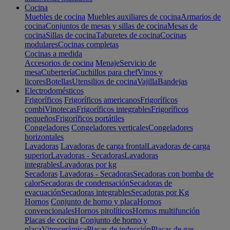
Cocina
Muebles de cocina
Muebles auxiliares de cocina
Armarios de
cocina
Conjuntos de mesas y sillas de cocina
Mesas de
cocina
Sillas de cocina
Taburetes de cocina
Cocinas
modulares
Cocinas completas
Cocinas a medida
Accesorios de cocina
Menaje
Servicio de
mesa
Cubertería
Cuchillos para chef
Vinos y
licores
Botellas
Utensilios de cocina
Vajilla
Bandejas
Electrodomésticos
Frigoríficos
Frigoríficos americanos
Frigoríficos
combi
Vinotecas
Frigoríficos integrables
Frigoríficos
pequeños
Frigoríficos portátiles
Congeladores
Congeladores verticales
Congeladores
horizontales
Lavadoras
Lavadoras de carga frontal
Lavadoras de carga
superior
Lavadoras - Secadoras
Lavadoras
integrables
Lavadoras por kg
Secadoras
Lavadoras - Secadoras
Secadoras con bomba de
calor
Secadoras de condensación
Secadoras de
evacuación
Secadoras integrables
Secadoras por Kg
Hornos
Conjunto de horno y placa
Hornos
convencionales
Hornos pirolíticos
Hornos multifunción
Placas de cocina
Conjunto de horno y
placa
Vitrocerámica
Placas de inducción
Placas de gas