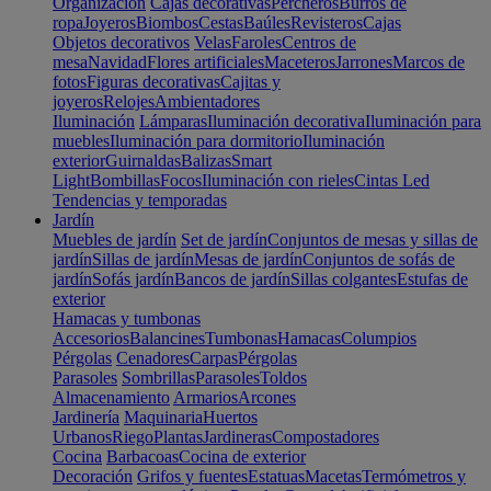
Organización
Cajas decorativas
Percheros
Burros de
ropa
Joyeros
Biombos
Cestas
Baúles
Revisteros
Cajas
Objetos decorativos
Velas
Faroles
Centros de
mesa
Navidad
Flores artificiales
Maceteros
Jarrones
Marcos de
fotos
Figuras decorativas
Cajitas y
joyeros
Relojes
Ambientadores
Iluminación
Lámparas
Iluminación decorativa
Iluminación para
muebles
Iluminación para dormitorio
Iluminación
exterior
Guirnaldas
Balizas
Smart
Light
Bombillas
Focos
Iluminación con rieles
Cintas Led
Tendencias y temporadas
Jardín
Muebles de jardín
Set de jardín
Conjuntos de mesas y sillas de
jardín
Sillas de jardín
Mesas de jardín
Conjuntos de sofás de
jardín
Sofás jardín
Bancos de jardín
Sillas colgantes
Estufas de
exterior
Hamacas y tumbonas
Accesorios
Balancines
Tumbonas
Hamacas
Columpios
Pérgolas
Cenadores
Carpas
Pérgolas
Parasoles
Sombrillas
Parasoles
Toldos
Almacenamiento
Armarios
Arcones
Jardinería
Maquinaria
Huertos
Urbanos
Riego
Plantas
Jardineras
Compostadores
Cocina
Barbacoas
Cocina de exterior
Decoración
Grifos y fuentes
Estatuas
Macetas
Termómetros y