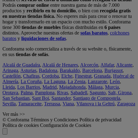
Podrás
comprar online
entre nuestra gama de más de 7.000
productos y
recibirlo en tu domicilio
, o bien con
recogida gratis
en nuestras tiendas física.
No esperes más para crear o renovar tu
hogar y transformarlo en un espacio con mucho estilo. Conforama
tiene 300
tiendas de muebles
físicas distribuidas en
6 países
distintos. Aproveche nuestras ofertas de
sofas baratos
,
colchones
baratos
y
liquidaciones de sofas
.
Conforama solo comercializa a través de su website o, físicamente,
en sus
tiendas de sofás
.
Alcalá de Guadaíra
,
Alcalá de Henares
,
Alcorcón
,
Alfafar
,
Alicante
,
Arinaga
,
Asturias
,
Badalona
,
Barakaldo
,
Barcelona
,
Burjassot
,
Castellón
,
Chafiras
,
Cordoba
,
Elche
,
Finestrat
,
Granada
,
Huércal de
Almería
,
La Coruña
,
La Laguna
,
La Zenia
,
Lanzarote
,
León
,
Lleida
,
Los Barrios
,
Madrid
,
Majadahonda
,
Málaga
,
Murcia
,
Orotava
,
Palma
,
Pamplona
,
Rivas
,
Sabadell
,
Sagunto
,
Salt, Girona
,
San Sebastian
,
Sant Boi
,
Santander
,
Santiago de Compostela
,
Sevilla
,
Tamaraceite
,
Terrassa
,
Viana
,
Vilanova i la Geltrú
,
Zaragoza
Ver más >>
© Conforama
Términos y Condiciones
Política de privacidad
Política de cookies
Configuración de Cookies