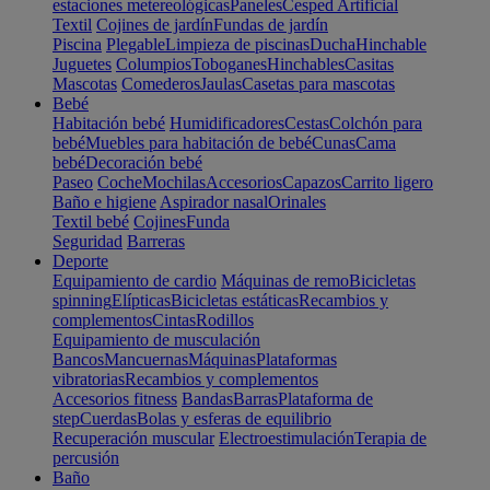
estaciones metereológicas
Paneles
Cesped Artificial
Textil
Cojines de jardín
Fundas de jardín
Piscina
Plegable
Limpieza de piscinas
Ducha
Hinchable
Juguetes
Columpios
Toboganes
Hinchables
Casitas
Mascotas
Comederos
Jaulas
Casetas para mascotas
Bebé
Habitación bebé
Humidificadores
Cestas
Colchón para
bebé
Muebles para habitación de bebé
Cunas
Cama
bebé
Decoración bebé
Paseo
Coche
Mochilas
Accesorios
Capazos
Carrito ligero
Baño e higiene
Aspirador nasal
Orinales
Textil bebé
Cojines
Funda
Seguridad
Barreras
Deporte
Equipamiento de cardio
Máquinas de remo
Bicicletas
spinning
Elípticas
Bicicletas estáticas
Recambios y
complementos
Cintas
Rodillos
Equipamiento de musculación
Bancos
Mancuernas
Máquinas
Plataformas
vibratorias
Recambios y complementos
Accesorios fitness
Bandas
Barras
Plataforma de
step
Cuerdas
Bolas y esferas de equilibrio
Recuperación muscular
Electroestimulación
Terapia de
percusión
Baño