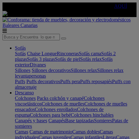
🔵Cambia tu electro con
-10% EXTRA
de descuento ☑️
AQUÍ
Baleares
Canarias
Sofás
Sofás
Chaise Longue
Rinconeras
Sofás cama
Sofás 2
plazas
Sofás 3 plazas
Sofás de piel
Sofás relax
Sofás
exterior
Divanes
Sillones
Sillones decorativos
Sillones relax
Sillones relax
levantapersonas
Puffs
Puffs decorativos
Puffs pera
Puffs reposapiés
Puffs con
almacenaje
Descanso
Colchones
Packs colchón y canapé
Colchones
viscoelásticos
Colchones de muelles
Colchones de muelles
ensacados
Colchones enrollados
Colchones de
espuma
Colchones para bebé
Colchones hinchables
Canapés y bases
Canapés
Base tapizadas
Somieres
Patas de
somieres
Camas
Camas de matrimonio
Camas dobles
Camas
individuales
Camas juveniles
Camas infantiles
Literas
Camas