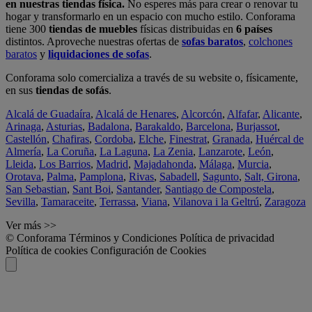
en nuestras tiendas física.
No esperes más para crear o renovar tu
hogar y transformarlo en un espacio con mucho estilo. Conforama
tiene 300
tiendas de muebles
físicas distribuidas en
6 países
distintos. Aproveche nuestras ofertas de
sofas baratos
,
colchones
baratos
y
liquidaciones de sofas
.
Conforama solo comercializa a través de su website o, físicamente,
en sus
tiendas de sofás
.
Alcalá de Guadaíra
,
Alcalá de Henares
,
Alcorcón
,
Alfafar
,
Alicante
,
Arinaga
,
Asturias
,
Badalona
,
Barakaldo
,
Barcelona
,
Burjassot
,
Castellón
,
Chafiras
,
Cordoba
,
Elche
,
Finestrat
,
Granada
,
Huércal de
Almería
,
La Coruña
,
La Laguna
,
La Zenia
,
Lanzarote
,
León
,
Lleida
,
Los Barrios
,
Madrid
,
Majadahonda
,
Málaga
,
Murcia
,
Orotava
,
Palma
,
Pamplona
,
Rivas
,
Sabadell
,
Sagunto
,
Salt, Girona
,
San Sebastian
,
Sant Boi
,
Santander
,
Santiago de Compostela
,
Sevilla
,
Tamaraceite
,
Terrassa
,
Viana
,
Vilanova i la Geltrú
,
Zaragoza
Ver más >>
© Conforama
Términos y Condiciones
Política de privacidad
Política de cookies
Configuración de Cookies