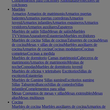
Complementos para colchones
Almohadas
Protectores de
colchones
Muebles
Armarios
Armarios de matrimonio
Armarios puertas
batientes
Armarios puertas correderas
Armarios
juvenil
Armarios infantiles
Armarios esquineros
Armarios
vestidores
Armarios auxiliares
Zapateros
Muebles de salón
Sillas
Mesas de salón
Muebles
TV
Vitrinas
Aparadores
Estanterias
Muebles recibidores
Muebles de cocina
Sillas de cocinas
Taburetes de cocina
Mesas
de cocina
Mesas y sillas de cocina
Muebles auxiliares de
cocina
Armarios de cocina
Cocinas modulares
Cocinas
completas
Cocinas a medida
Muebles de dormitorio
Camas matrimonio
Cabeceros de
matrimonio
Armarios de matrimonio
Mesitas de
noche
Comodas
Muebles de dormitorio juvenil
Muebles de oficina y teletrabajo
Escritorios
Sillas de
escritorio
Estanterías
Muebles de Gaming
Sillas gaming
Escritorios gaming
Sillas
Taburetes
Bancos
Sillas de comedor
Sillas
infantiles
Complementos para sillas
Mesas
Conjuntos de mesas y sillas
Mesas extensibles
Mesas
altas
Mesas multiusos
Cocina
Muebles de cocina
Muebles auxiliares de cocina
Armarios de