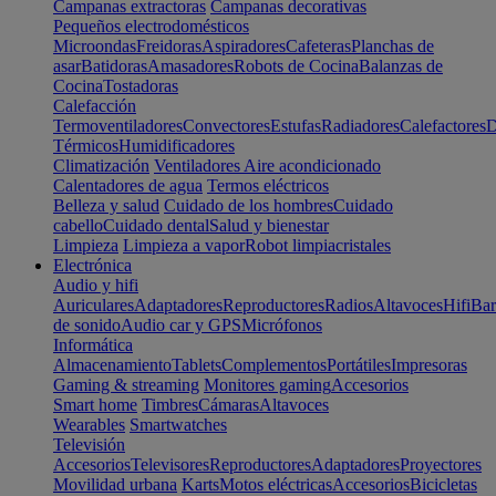
Campanas extractoras
Campanas decorativas
Pequeños electrodomésticos
Microondas
Freidoras
Aspiradores
Cafeteras
Planchas de
asar
Batidoras
Amasadores
Robots de Cocina
Balanzas de
Cocina
Tostadoras
Calefacción
Termoventiladores
Convectores
Estufas
Radiadores
Calefactores
D
Térmicos
Humidificadores
Climatización
Ventiladores
Aire acondicionado
Calentadores de agua
Termos eléctricos
Belleza y salud
Cuidado de los hombres
Cuidado
cabello
Cuidado dental
Salud y bienestar
Limpieza
Limpieza a vapor
Robot limpiacristales
Electrónica
Audio y hifi
Auriculares
Adaptadores
Reproductores
Radios
Altavoces
Hifi
Bar
de sonido
Audio car y GPS
Micrófonos
Informática
Almacenamiento
Tablets
Complementos
Portátiles
Impresoras
Gaming & streaming
Monitores gaming
Accesorios
Smart home
Timbres
Cámaras
Altavoces
Wearables
Smartwatches
Televisión
Accesorios
Televisores
Reproductores
Adaptadores
Proyectores
Movilidad urbana
Karts
Motos eléctricas
Accesorios
Bicicletas