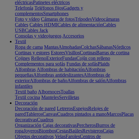
eléctricas
Patinetes eléctricos
Telefonía
Teléfonos fijos
Gadgets y
complementos
Smartphones
Foto y vídeo
Cámaras de fotos
Trípodes
Videocámaras
Cables
Cables HDMI
Cables de alimentación
Cables
USB
Cables Jack
Consolas y videojuegos
Accesorios
Textil
Ropa de cama
Mantas
Almohadas
Colchas
Sábanas
Nórdicos
Cortinas y estores
Estores
Visillos
Cortinas
Barras de cortina
Cojines
Relleno
Exterior
Fundas
Cojín con relleno
Complementos para sofás
Fundas de sofás
Plaids
Alfombras
Alfombras de habitación
Alfombras
pequeñas
Alfombras antideslizantes
Alfombras de
exterior
Alfombras de baño
Alfombras de salón
Alfombras
infantiles
Textil baño
Albornoces
Toallas
Textil cocina
Manteles
Servilletas
Decoración
Decoración de pared
Letreros
Espejos
Relojes de
pared
Tableros
Canvas
Cuadros pintados a mano
Marcos
Placas
decorativas
Cuadros
Organización
Cajas decorativas
Percheros
Burros de
ropa
Joyeros
Biombos
Cestas
Baúles
Revisteros
Cajas
Objetos decorativos
Velas
Faroles
Centros de