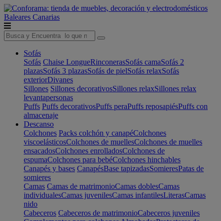
Baleares
Canarias
Sofás
Sofás
Chaise Longue
Rinconeras
Sofás cama
Sofás 2
plazas
Sofás 3 plazas
Sofás de piel
Sofás relax
Sofás
exterior
Divanes
Sillones
Sillones decorativos
Sillones relax
Sillones relax
levantapersonas
Puffs
Puffs decorativos
Puffs pera
Puffs reposapiés
Puffs con
almacenaje
Descanso
Colchones
Packs colchón y canapé
Colchones
viscoelásticos
Colchones de muelles
Colchones de muelles
ensacados
Colchones enrollados
Colchones de
espuma
Colchones para bebé
Colchones hinchables
Canapés y bases
Canapés
Base tapizadas
Somieres
Patas de
somieres
Camas
Camas de matrimonio
Camas dobles
Camas
individuales
Camas juveniles
Camas infantiles
Literas
Camas
nido
Cabeceros
Cabeceros de matrimonio
Cabeceros juveniles