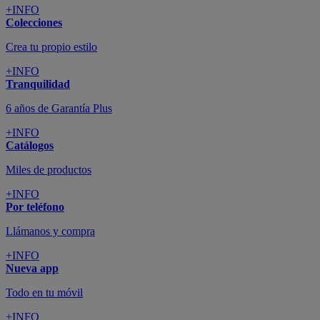
+INFO
Colecciones
Crea tu propio estilo
+INFO
Tranquilidad
6 años de Garantía Plus
+INFO
Catálogos
Miles de productos
+INFO
Por teléfono
Llámanos y compra
+INFO
Nueva app
Todo en tu móvil
+INFO