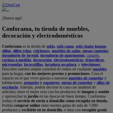
¡Nueva app!
Conforama, tu tienda de muebles,
decoración y electrodomésticos
Conforama
es tu tienda de
sofás
,
sofá cama
,
sofá chaise longue
,
sillón
,
sillón relax
,
colchones
,
muebles de salón
,
mesas comedor
,
dormitorio de juvenil
,
dormitorio de matrimonio
,
canapés
,
cocinas a medida
,
decoración
,
electrodomésticos
,
frigoríficos
,
microondas
,
lavavajillas
,
lavadora secadora
, y
televisiones
.
Descubre nuestra amplia variedad de estilos en cualquier
muebles
para tu hogar,
con los mejores precios y promociones
. Crea el
espacio en el que vives gracias a nuestros
muebles de comedor
y
habitaciones,
armarios
y
zapateros
,
mesas de comedor
y
sillas de
escritorio
. Además, podrás decorar tu casa con multitud de
artículos, tener el mejor ocio con los productos de
imagen y sonido
y aprovechar tu
jardín
en las épocas de buen tiempo. Conforama
realiza el
servicio de envío a domicilio como recogida en tienda.
Podrás
comprar online
entre nuestra gama de más de 7.000
productos y
recibirlo en tu domicilio
, o bien con
recogida gratis