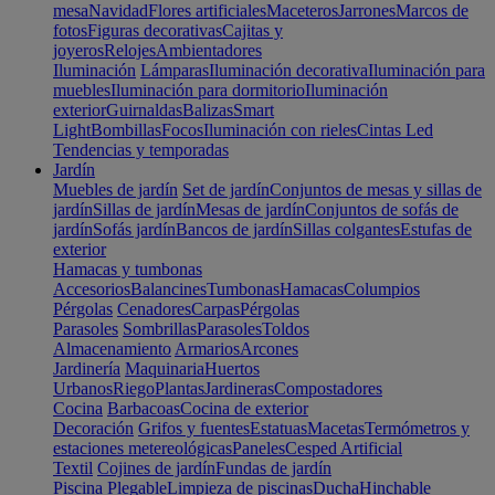
mesa
Navidad
Flores artificiales
Maceteros
Jarrones
Marcos de
fotos
Figuras decorativas
Cajitas y
joyeros
Relojes
Ambientadores
Iluminación
Lámparas
Iluminación decorativa
Iluminación para
muebles
Iluminación para dormitorio
Iluminación
exterior
Guirnaldas
Balizas
Smart
Light
Bombillas
Focos
Iluminación con rieles
Cintas Led
Tendencias y temporadas
Jardín
Muebles de jardín
Set de jardín
Conjuntos de mesas y sillas de
jardín
Sillas de jardín
Mesas de jardín
Conjuntos de sofás de
jardín
Sofás jardín
Bancos de jardín
Sillas colgantes
Estufas de
exterior
Hamacas y tumbonas
Accesorios
Balancines
Tumbonas
Hamacas
Columpios
Pérgolas
Cenadores
Carpas
Pérgolas
Parasoles
Sombrillas
Parasoles
Toldos
Almacenamiento
Armarios
Arcones
Jardinería
Maquinaria
Huertos
Urbanos
Riego
Plantas
Jardineras
Compostadores
Cocina
Barbacoas
Cocina de exterior
Decoración
Grifos y fuentes
Estatuas
Macetas
Termómetros y
estaciones metereológicas
Paneles
Cesped Artificial
Textil
Cojines de jardín
Fundas de jardín
Piscina
Plegable
Limpieza de piscinas
Ducha
Hinchable