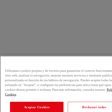
Utilizamos cookies propias y de terceros para garantizar el correcto funcionami
sitio web, analizar la navegación, mejorar nuestros servicios y mostrarte public
personalizada en función de tus hábitos de navegación. Puedes aceptar todas la
pulsando en “Aceptar”, o configurar tus preferencias para seleccionar qué tipos
cookies deseas permitir o rechazar. Para más información, consulta nuestra
Pol
Cookies
Aceptar Cookies
Rechazar todas