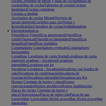
cocina
Conjuntos de mesas y sillas de cocina
Mesas de
cocina
Sillas de cocina
Taburetes de cocina
Cocinas
modulares
Cocinas completas
Cocinas a medida
Accesorios de cocina
Menaje
Servicio de
mesa
Cubertería
Cuchillos para chef
Vinos y
licores
Botellas
Utensilios de cocina
Vajilla
Bandejas
Electrodomésticos
Frigoríficos
Frigoríficos americanos
Frigoríficos
combi
Vinotecas
Frigoríficos integrables
Frigoríficos
pequeños
Frigoríficos portátiles
Congeladores
Congeladores verticales
Congeladores
horizontales
Lavadoras
Lavadoras de carga frontal
Lavadoras de carga
superior
Lavadoras - Secadoras
Lavadoras
integrables
Lavadoras por kg
Secadoras
Lavadoras - Secadoras
Secadoras con bomba de
calor
Secadoras de condensación
Secadoras de
evacuación
Secadoras integrables
Secadoras por Kg
Hornos
Conjunto de horno y placa
Hornos
convencionales
Hornos pirolíticos
Hornos multifunción
Placas de cocina
Conjunto de horno y
placa
Vitrocerámica
Placas de inducción
Placas de gas
Lavavajillas
Lavavajillas 60cm
Lavavajillas 45cm
Lavavajillas
integrables