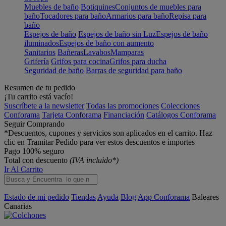
Muebles de baño
Botiquines
Conjuntos de muebles para
baño
Tocadores para baño
Armarios para baño
Repisa para
baño
Espejos de baño
Espejos de baño sin Luz
Espejos de baño
iluminados
Espejos de baño con aumento
Sanitarios
Bañeras
Lavabos
Mamparas
Grifería
Grifos para cocina
Grifos para ducha
Seguridad de baño
Barras de seguridad para baño
Resumen de tu pedido
¡Tu carrito está vacío!
Suscríbete a la newsletter
Todas las promociones
Colecciones
Conforama
Tarjeta Conforama
Financiación
Catálogos Conforama
Seguir Comprando
*Descuentos, cupones y servicios son aplicados en el carrito. Haz
clic en Tramitar Pedido para ver estos descuentos e importes
Pago 100% seguro
Total con descuento
(IVA incluido*)
Ir Al Carrito
Estado de mi pedido
Tiendas
Ayuda
Blog
App Conforama
Baleares
Canarias