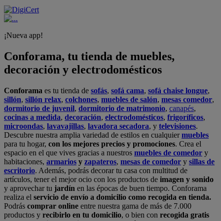
¡Nueva app!
Conforama, tu tienda de muebles,
decoración y electrodomésticos
Conforama
es tu tienda de
sofás
,
sofá cama
,
sofá chaise longue
,
sillón
,
sillón relax
,
colchones
,
muebles de salón
,
mesas comedor
,
dormitorio de juvenil
,
dormitorio de matrimonio
,
canapés
,
cocinas a medida
,
decoración
,
electrodomésticos
,
frigoríficos
,
microondas
,
lavavajillas
,
lavadora secadora
, y
televisiones
.
Descubre nuestra amplia variedad de estilos en cualquier
muebles
para tu hogar,
con los mejores precios y promociones
. Crea el
espacio en el que vives gracias a nuestros
muebles de comedor
y
habitaciones,
armarios
y
zapateros
,
mesas de comedor
y
sillas de
escritorio
. Además, podrás decorar tu casa con multitud de
artículos, tener el mejor ocio con los productos de
imagen y sonido
y aprovechar tu
jardín
en las épocas de buen tiempo. Conforama
realiza el
servicio de envío a domicilio como recogida en tienda.
Podrás
comprar online
entre nuestra gama de más de 7.000
productos y
recibirlo en tu domicilio
, o bien con
recogida gratis