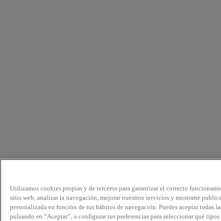
Utilizamos cookies propias y de terceros para garantizar el correcto funcionami
sitio web, analizar la navegación, mejorar nuestros servicios y mostrarte public
personalizada en función de tus hábitos de navegación. Puedes aceptar todas la
pulsando en “Aceptar”, o configurar tus preferencias para seleccionar qué tipos