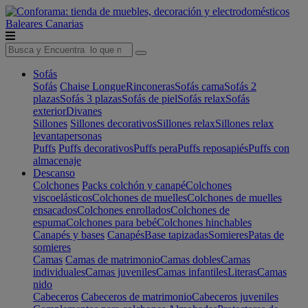
Baleares
Canarias
Sofás
Sofás
Chaise Longue
Rinconeras
Sofás cama
Sofás 2
plazas
Sofás 3 plazas
Sofás de piel
Sofás relax
Sofás
exterior
Divanes
Sillones
Sillones decorativos
Sillones relax
Sillones relax
levantapersonas
Puffs
Puffs decorativos
Puffs pera
Puffs reposapiés
Puffs con
almacenaje
Descanso
Colchones
Packs colchón y canapé
Colchones
viscoelásticos
Colchones de muelles
Colchones de muelles
ensacados
Colchones enrollados
Colchones de
espuma
Colchones para bebé
Colchones hinchables
Canapés y bases
Canapés
Base tapizadas
Somieres
Patas de
somieres
Camas
Camas de matrimonio
Camas dobles
Camas
individuales
Camas juveniles
Camas infantiles
Literas
Camas
nido
Cabeceros
Cabeceros de matrimonio
Cabeceros juveniles