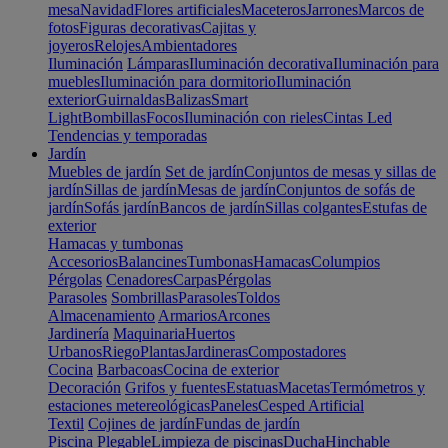
mesa
Navidad
Flores artificiales
Maceteros
Jarrones
Marcos de
fotos
Figuras decorativas
Cajitas y
joyeros
Relojes
Ambientadores
Iluminación
Lámparas
Iluminación decorativa
Iluminación para
muebles
Iluminación para dormitorio
Iluminación
exterior
Guirnaldas
Balizas
Smart
Light
Bombillas
Focos
Iluminación con rieles
Cintas Led
Tendencias y temporadas
Jardín
Muebles de jardín
Set de jardín
Conjuntos de mesas y sillas de
jardín
Sillas de jardín
Mesas de jardín
Conjuntos de sofás de
jardín
Sofás jardín
Bancos de jardín
Sillas colgantes
Estufas de
exterior
Hamacas y tumbonas
Accesorios
Balancines
Tumbonas
Hamacas
Columpios
Pérgolas
Cenadores
Carpas
Pérgolas
Parasoles
Sombrillas
Parasoles
Toldos
Almacenamiento
Armarios
Arcones
Jardinería
Maquinaria
Huertos
Urbanos
Riego
Plantas
Jardineras
Compostadores
Cocina
Barbacoas
Cocina de exterior
Decoración
Grifos y fuentes
Estatuas
Macetas
Termómetros y
estaciones metereológicas
Paneles
Cesped Artificial
Textil
Cojines de jardín
Fundas de jardín
Piscina
Plegable
Limpieza de piscinas
Ducha
Hinchable