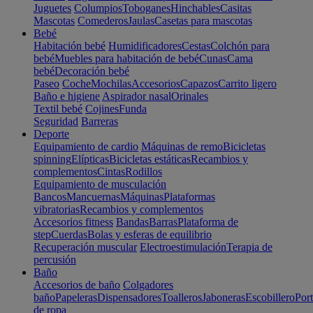
Juguetes
Columpios
Toboganes
Hinchables
Casitas
Mascotas
Comederos
Jaulas
Casetas para mascotas
Bebé
Habitación bebé
Humidificadores
Cestas
Colchón para
bebé
Muebles para habitación de bebé
Cunas
Cama
bebé
Decoración bebé
Paseo
Coche
Mochilas
Accesorios
Capazos
Carrito ligero
Baño e higiene
Aspirador nasal
Orinales
Textil bebé
Cojines
Funda
Seguridad
Barreras
Deporte
Equipamiento de cardio
Máquinas de remo
Bicicletas
spinning
Elípticas
Bicicletas estáticas
Recambios y
complementos
Cintas
Rodillos
Equipamiento de musculación
Bancos
Mancuernas
Máquinas
Plataformas
vibratorias
Recambios y complementos
Accesorios fitness
Bandas
Barras
Plataforma de
step
Cuerdas
Bolas y esferas de equilibrio
Recuperación muscular
Electroestimulación
Terapia de
percusión
Baño
Accesorios de baño
Colgadores
baño
Papeleras
Dispensadores
Toalleros
Jaboneras
Escobillero
Port
de ropa