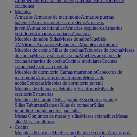
Complementos para colchones
Almohadas
Protectores de
colchones
Muebles
Armarios
Armarios de matrimonio
Armarios puertas
batientes
Armarios puertas correderas
Armarios
juvenil
Armarios infantiles
Armarios esquineros
Armarios
vestidores
Armarios auxiliares
Zapateros
Muebles de salón
Sillas
Mesas de salón
Muebles
TV
Vitrinas
Aparadores
Estanterias
Muebles recibidores
Muebles de cocina
Sillas de cocinas
Taburetes de cocina
Mesas
de cocina
Mesas y sillas de cocina
Muebles auxiliares de
cocina
Armarios de cocina
Cocinas modulares
Cocinas
completas
Cocinas a medida
Muebles de dormitorio
Camas matrimonio
Cabeceros de
matrimonio
Armarios de matrimonio
Mesitas de
noche
Comodas
Muebles de dormitorio juvenil
Muebles de oficina y teletrabajo
Escritorios
Sillas de
escritorio
Estanterías
Muebles de Gaming
Sillas gaming
Escritorios gaming
Sillas
Taburetes
Bancos
Sillas de comedor
Sillas
infantiles
Complementos para sillas
Mesas
Conjuntos de mesas y sillas
Mesas extensibles
Mesas
altas
Mesas multiusos
Cocina
Muebles de cocina
Muebles auxiliares de cocina
Armarios de