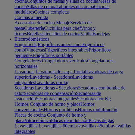
cocina
Conjuntos de mesas y sillas de cocina
Mesas de
cocina
Sillas de cocina
Taburetes de cocina
Cocinas
modulares
Cocinas completas
Cocinas a medida
Accesorios de cocina
Menaje
Servicio de
mesa
Cubertería
Cuchillos para chef
Vinos y
licores
Botellas
Utensilios de cocina
Vajilla
Bandejas
Electrodomésticos
Frigoríficos
Frigoríficos americanos
Frigoríficos
combi
Vinotecas
Frigoríficos integrables
Frigoríficos
pequeños
Frigoríficos portátiles
Congeladores
Congeladores verticales
Congeladores
horizontales
Lavadoras
Lavadoras de carga frontal
Lavadoras de carga
superior
Lavadoras - Secadoras
Lavadoras
integrables
Lavadoras por kg
Secadoras
Lavadoras - Secadoras
Secadoras con bomba de
calor
Secadoras de condensación
Secadoras de
evacuación
Secadoras integrables
Secadoras por Kg
Hornos
Conjunto de horno y placa
Hornos
convencionales
Hornos pirolíticos
Hornos multifunción
Placas de cocina
Conjunto de horno y
placa
Vitrocerámica
Placas de inducción
Placas de gas
Lavavajillas
Lavavajillas 60cm
Lavavajillas 45cm
Lavavajillas
integrables