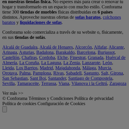
en nuestras tiendas física.
No esperes más para crear o renovar tu
hogar y transformarlo en un espacio con mucho estilo. Conforama
tiene 300
tiendas de muebles
físicas distribuidas en
6 países
distintos. Aproveche nuestras ofertas de
sofas baratos
,
colchones
baratos
y
liquidaciones de sofas
.
Conforama solo comercializa a través de su website o, físicamente,
en sus
tiendas de sofás
.
Alcalá de Guadaíra
,
Alcalá de Henares
,
Alcorcón
,
Alfafar
,
Alicante
,
Arinaga
,
Asturias
,
Badalona
,
Barakaldo
,
Barcelona
,
Burjassot
,
Castellón
,
Chafiras
,
Cordoba
,
Elche
,
Finestrat
,
Granada
,
Huércal de
Almería
,
La Coruña
,
La Laguna
,
La Zenia
,
Lanzarote
,
León
,
Lleida
,
Los Barrios
,
Madrid
,
Majadahonda
,
Málaga
,
Murcia
,
Orotava
,
Palma
,
Pamplona
,
Rivas
,
Sabadell
,
Sagunto
,
Salt, Girona
,
San Sebastian
,
Sant Boi
,
Santander
,
Santiago de Compostela
,
Sevilla
,
Tamaraceite
,
Terrassa
,
Viana
,
Vilanova i la Geltrú
,
Zaragoza
Ver más >>
© Conforama
Términos y Condiciones
Política de privacidad
Política de cookies
Configuración de Cookies