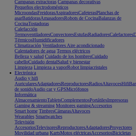
Campanas extractoras
Campanas decorativas
Pequeños electrodomésticos
Microondas
Freidoras
Aspiradores
Cafeteras
Planchas de
asar
Batidoras
Amasadores
Robots de Cocina
Balanzas de
Cocina
Tostadoras
Calefacción
Termoventiladores
Convectores
Estufas
Radiadores
Calefactores
D
Térmicos
Humidificadores
Climatización
Ventiladores
Aire acondicionado
Calentadores de agua
Termos eléctricos
Belleza y salud
Cuidado de los hombres
Cuidado
cabello
Cuidado dental
Salud y bienestar
Limpieza
Limpieza a vapor
Robot limpiacristales
Electrónica
Audio y hifi
Auriculares
Adaptadores
Reproductores
Radios
Altavoces
Hifi
Bar
de sonido
Audio car y GPS
Micrófonos
Informática
Almacenamiento
Tablets
Complementos
Portátiles
Impresoras
Gaming & streaming
Monitores gaming
Accesorios
Smart home
Timbres
Cámaras
Altavoces
Wearables
Smartwatches
Televisión
Accesorios
Televisores
Reproductores
Adaptadores
Proyectores
Movilidad urbana
Karts
Motos eléctricas
Accesorios
Bicicletas