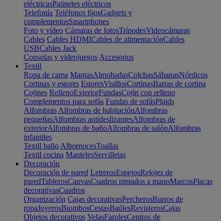
eléctricas
Patinetes eléctricos
Telefonía
Teléfonos fijos
Gadgets y
complementos
Smartphones
Foto y vídeo
Cámaras de fotos
Trípodes
Videocámaras
Cables
Cables HDMI
Cables de alimentación
Cables
USB
Cables Jack
Consolas y videojuegos
Accesorios
Textil
Ropa de cama
Mantas
Almohadas
Colchas
Sábanas
Nórdicos
Cortinas y estores
Estores
Visillos
Cortinas
Barras de cortina
Cojines
Relleno
Exterior
Fundas
Cojín con relleno
Complementos para sofás
Fundas de sofás
Plaids
Alfombras
Alfombras de habitación
Alfombras
pequeñas
Alfombras antideslizantes
Alfombras de
exterior
Alfombras de baño
Alfombras de salón
Alfombras
infantiles
Textil baño
Albornoces
Toallas
Textil cocina
Manteles
Servilletas
Decoración
Decoración de pared
Letreros
Espejos
Relojes de
pared
Tableros
Canvas
Cuadros pintados a mano
Marcos
Placas
decorativas
Cuadros
Organización
Cajas decorativas
Percheros
Burros de
ropa
Joyeros
Biombos
Cestas
Baúles
Revisteros
Cajas
Objetos decorativos
Velas
Faroles
Centros de