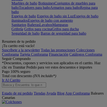
Muebles de baño
Botiquines
Conjuntos de muebles para
baño
Tocadores para baño
Armarios para baño
Repisa para
baño
Espejos de baño
Espejos de baño sin Luz
Espejos de baño
iluminados
Espejos de baño con aumento
Sanitarios
Bañeras
Lavabos
Mamparas
Grifería
Grifos para cocina
Grifos para ducha
Seguridad de baño
Barras de seguridad para baño
Resumen de tu pedido
¡Tu carrito está vacío!
Suscríbete a la newsletter
Todas las promociones
Colecciones
Conforama
Tarjeta Conforama
Financiación
Catálogos Conforama
Seguir Comprando
*Descuentos, cupones y servicios son aplicados en el carrito. Haz
clic en Tramitar Pedido para ver estos descuentos e importes
Pago 100% seguro
Total con descuento
(IVA incluido*)
Ir Al Carrito
Estado de mi pedido
Tiendas
Ayuda
Blog
App Conforama
Baleares
Canarias