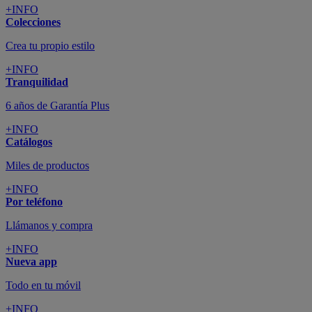
+INFO
Colecciones
Crea tu propio estilo
+INFO
Tranquilidad
6 años de Garantía Plus
+INFO
Catálogos
Miles de productos
+INFO
Por teléfono
Llámanos y compra
+INFO
Nueva app
Todo en tu móvil
+INFO