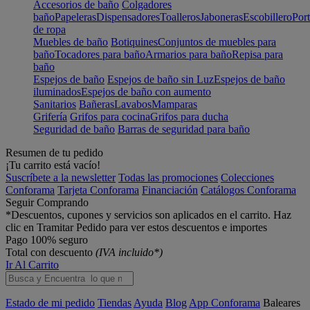
Accesorios de baño
Colgadores
baño
Papeleras
Dispensadores
Toalleros
Jaboneras
Escobillero
Port
de ropa
Muebles de baño
Botiquines
Conjuntos de muebles para
baño
Tocadores para baño
Armarios para baño
Repisa para
baño
Espejos de baño
Espejos de baño sin Luz
Espejos de baño
iluminados
Espejos de baño con aumento
Sanitarios
Bañeras
Lavabos
Mamparas
Grifería
Grifos para cocina
Grifos para ducha
Seguridad de baño
Barras de seguridad para baño
Resumen de tu pedido
¡Tu carrito está vacío!
Suscríbete a la newsletter
Todas las promociones
Colecciones
Conforama
Tarjeta Conforama
Financiación
Catálogos Conforama
Seguir Comprando
*Descuentos, cupones y servicios son aplicados en el carrito. Haz
clic en Tramitar Pedido para ver estos descuentos e importes
Pago 100% seguro
Total con descuento
(IVA incluido*)
Ir Al Carrito
Estado de mi pedido
Tiendas
Ayuda
Blog
App Conforama
Baleares