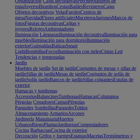
Organización
Cajas decorativas
Percheros
Burros de
ropa
Joyeros
Biombos
Cestas
Baúles
Revisteros
Cajas
Objetos decorativos
Velas
Faroles
Centros de
mesa
Navidad
Flores artificiales
Maceteros
Jarrones
Marcos de
fotos
Figuras decorativas
Cajitas y
joyeros
Relojes
Ambientadores
Iluminación
Lámparas
Iluminación decorativa
Iluminación para
muebles
Iluminación para dormitorio
Iluminación
exterior
Guirnaldas
Balizas
Smart
Light
Bombillas
Focos
Iluminación con rieles
Cintas Led
Tendencias y temporadas
Jardín
Muebles de jardín
Set de jardín
Conjuntos de mesas y sillas de
jardín
Sillas de jardín
Mesas de jardín
Conjuntos de sofás de
jardín
Sofás jardín
Bancos de jardín
Sillas colgantes
Estufas de
exterior
Hamacas y tumbonas
Accesorios
Balancines
Tumbonas
Hamacas
Columpios
Pérgolas
Cenadores
Carpas
Pérgolas
Parasoles
Sombrillas
Parasoles
Toldos
Almacenamiento
Armarios
Arcones
Jardinería
Maquinaria
Huertos
Urbanos
Riego
Plantas
Jardineras
Compostadores
Cocina
Barbacoas
Cocina de exterior
Decoración
Grifos y fuentes
Estatuas
Macetas
Termómetros y