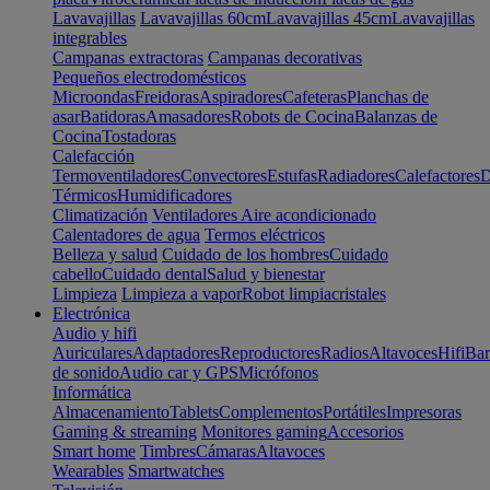
Lavavajillas
Lavavajillas 60cm
Lavavajillas 45cm
Lavavajillas
integrables
Campanas extractoras
Campanas decorativas
Pequeños electrodomésticos
Microondas
Freidoras
Aspiradores
Cafeteras
Planchas de
asar
Batidoras
Amasadores
Robots de Cocina
Balanzas de
Cocina
Tostadoras
Calefacción
Termoventiladores
Convectores
Estufas
Radiadores
Calefactores
D
Térmicos
Humidificadores
Climatización
Ventiladores
Aire acondicionado
Calentadores de agua
Termos eléctricos
Belleza y salud
Cuidado de los hombres
Cuidado
cabello
Cuidado dental
Salud y bienestar
Limpieza
Limpieza a vapor
Robot limpiacristales
Electrónica
Audio y hifi
Auriculares
Adaptadores
Reproductores
Radios
Altavoces
Hifi
Bar
de sonido
Audio car y GPS
Micrófonos
Informática
Almacenamiento
Tablets
Complementos
Portátiles
Impresoras
Gaming & streaming
Monitores gaming
Accesorios
Smart home
Timbres
Cámaras
Altavoces
Wearables
Smartwatches