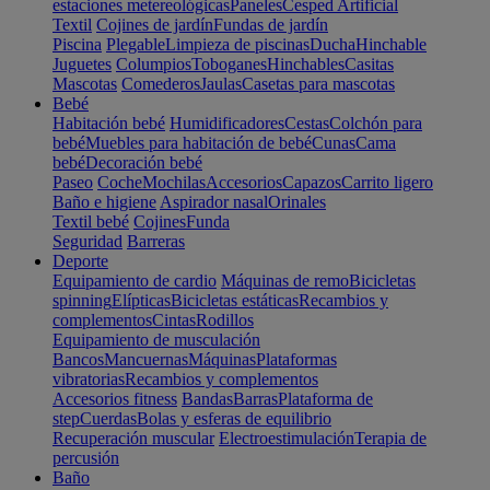
estaciones metereológicas
Paneles
Cesped Artificial
Textil
Cojines de jardín
Fundas de jardín
Piscina
Plegable
Limpieza de piscinas
Ducha
Hinchable
Juguetes
Columpios
Toboganes
Hinchables
Casitas
Mascotas
Comederos
Jaulas
Casetas para mascotas
Bebé
Habitación bebé
Humidificadores
Cestas
Colchón para
bebé
Muebles para habitación de bebé
Cunas
Cama
bebé
Decoración bebé
Paseo
Coche
Mochilas
Accesorios
Capazos
Carrito ligero
Baño e higiene
Aspirador nasal
Orinales
Textil bebé
Cojines
Funda
Seguridad
Barreras
Deporte
Equipamiento de cardio
Máquinas de remo
Bicicletas
spinning
Elípticas
Bicicletas estáticas
Recambios y
complementos
Cintas
Rodillos
Equipamiento de musculación
Bancos
Mancuernas
Máquinas
Plataformas
vibratorias
Recambios y complementos
Accesorios fitness
Bandas
Barras
Plataforma de
step
Cuerdas
Bolas y esferas de equilibrio
Recuperación muscular
Electroestimulación
Terapia de
percusión
Baño