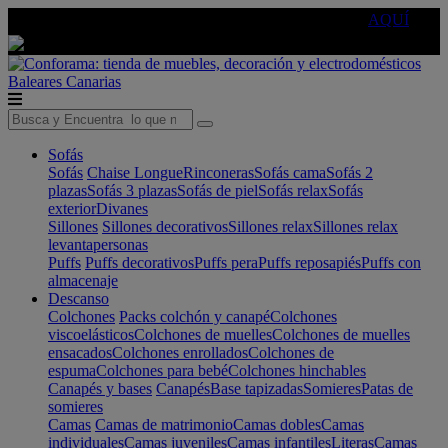
🔵Cambia tu electro con
-10% EXTRA
de descuento ☑️
AQUÍ
Baleares
Canarias
Sofás
Sofás
Chaise Longue
Rinconeras
Sofás cama
Sofás 2
plazas
Sofás 3 plazas
Sofás de piel
Sofás relax
Sofás
exterior
Divanes
Sillones
Sillones decorativos
Sillones relax
Sillones relax
levantapersonas
Puffs
Puffs decorativos
Puffs pera
Puffs reposapiés
Puffs con
almacenaje
Descanso
Colchones
Packs colchón y canapé
Colchones
viscoelásticos
Colchones de muelles
Colchones de muelles
ensacados
Colchones enrollados
Colchones de
espuma
Colchones para bebé
Colchones hinchables
Canapés y bases
Canapés
Base tapizadas
Somieres
Patas de
somieres
Camas
Camas de matrimonio
Camas dobles
Camas
individuales
Camas juveniles
Camas infantiles
Literas
Camas