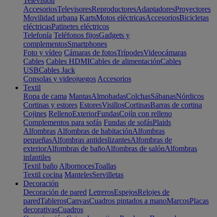
Televisión
Accesorios
Televisores
Reproductores
Adaptadores
Proyectores
Movilidad urbana
Karts
Motos eléctricas
Accesorios
Bicicletas
eléctricas
Patinetes eléctricos
Telefonía
Teléfonos fijos
Gadgets y
complementos
Smartphones
Foto y vídeo
Cámaras de fotos
Trípodes
Videocámaras
Cables
Cables HDMI
Cables de alimentación
Cables
USB
Cables Jack
Consolas y videojuegos
Accesorios
Textil
Ropa de cama
Mantas
Almohadas
Colchas
Sábanas
Nórdicos
Cortinas y estores
Estores
Visillos
Cortinas
Barras de cortina
Cojines
Relleno
Exterior
Fundas
Cojín con relleno
Complementos para sofás
Fundas de sofás
Plaids
Alfombras
Alfombras de habitación
Alfombras
pequeñas
Alfombras antideslizantes
Alfombras de
exterior
Alfombras de baño
Alfombras de salón
Alfombras
infantiles
Textil baño
Albornoces
Toallas
Textil cocina
Manteles
Servilletas
Decoración
Decoración de pared
Letreros
Espejos
Relojes de
pared
Tableros
Canvas
Cuadros pintados a mano
Marcos
Placas
decorativas
Cuadros