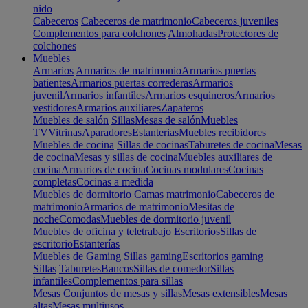
nido
Cabeceros
Cabeceros de matrimonio
Cabeceros juveniles
Complementos para colchones
Almohadas
Protectores de
colchones
Muebles
Armarios
Armarios de matrimonio
Armarios puertas
batientes
Armarios puertas correderas
Armarios
juvenil
Armarios infantiles
Armarios esquineros
Armarios
vestidores
Armarios auxiliares
Zapateros
Muebles de salón
Sillas
Mesas de salón
Muebles
TV
Vitrinas
Aparadores
Estanterias
Muebles recibidores
Muebles de cocina
Sillas de cocinas
Taburetes de cocina
Mesas
de cocina
Mesas y sillas de cocina
Muebles auxiliares de
cocina
Armarios de cocina
Cocinas modulares
Cocinas
completas
Cocinas a medida
Muebles de dormitorio
Camas matrimonio
Cabeceros de
matrimonio
Armarios de matrimonio
Mesitas de
noche
Comodas
Muebles de dormitorio juvenil
Muebles de oficina y teletrabajo
Escritorios
Sillas de
escritorio
Estanterías
Muebles de Gaming
Sillas gaming
Escritorios gaming
Sillas
Taburetes
Bancos
Sillas de comedor
Sillas
infantiles
Complementos para sillas
Mesas
Conjuntos de mesas y sillas
Mesas extensibles
Mesas
altas
Mesas multiusos