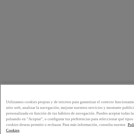
Utilizamos cookies propias y de terceros para garantizar el correcto funcionami
sitio web, analizar la navegación, mejorar nuestros servicios y mostrarte public
personalizada en función de tus hábitos de navegación. Puedes aceptar todas la
pulsando en “Aceptar”, o configurar tus preferencias para seleccionar qué tipos
cookies deseas permitir o rechazar. Para más información, consulta nuestra
Pol
Cookies