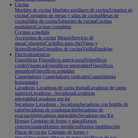
Cocina
Muebles de cocina
Muebles auxiliares de cocina
Armarios de
cocina
Conjuntos de mesas y sillas de cocina
Mesas de
cocina
Sillas de cocina
Taburetes de cocina
Cocinas
modulares
Cocinas completas
Cocinas a medida
Accesorios de cocina
Menaje
Servicio de
mesa
Cubertería
Cuchillos para chef
Vinos y
licores
Botellas
Utensilios de cocina
Vajilla
Bandejas
Electrodomésticos
Frigoríficos
Frigoríficos americanos
Frigoríficos
combi
Vinotecas
Frigoríficos integrables
Frigoríficos
pequeños
Frigoríficos portátiles
Congeladores
Congeladores verticales
Congeladores
horizontales
Lavadoras
Lavadoras de carga frontal
Lavadoras de carga
superior
Lavadoras - Secadoras
Lavadoras
integrables
Lavadoras por kg
Secadoras
Lavadoras - Secadoras
Secadoras con bomba de
calor
Secadoras de condensación
Secadoras de
evacuación
Secadoras integrables
Secadoras por Kg
Hornos
Conjunto de horno y placa
Hornos
convencionales
Hornos pirolíticos
Hornos multifunción
Placas de cocina
Conjunto de horno y
placa
Vitrocerámica
Placas de inducción
Placas de gas