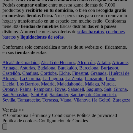
Podrás
comprar online
entre nuestra gama de más de 7.000
productos y
recibirlo en tu domicilio
, o bien con
recogida gratis
en nuestras tiendas física.
No esperes más para crear o renovar tu
hogar y transformarlo en un espacio con mucho estilo. Conforama
tiene 300
tiendas de muebles
físicas distribuidas en
6 países
distintos. Aproveche nuestras ofertas de
sofas baratos
,
colchones
baratos
y
liquidaciones de sofas
.
Conforama solo comercializa a través de su website o, físicamente,
en sus
tiendas de sofás
.
Alcalá de Guadaíra
,
Alcalá de Henares
,
Alcorcón
,
Alfafar
,
Alicante
,
Arinaga
,
Asturias
,
Badalona
,
Barakaldo
,
Barcelona
,
Burjassot
,
Castellón
,
Chafiras
,
Cordoba
,
Elche
,
Finestrat
,
Granada
,
Huércal de
Almería
,
La Coruña
,
La Laguna
,
La Zenia
,
Lanzarote
,
León
,
Lleida
,
Los Barrios
,
Madrid
,
Majadahonda
,
Málaga
,
Murcia
,
Orotava
,
Palma
,
Pamplona
,
Rivas
,
Sabadell
,
Sagunto
,
Salt, Girona
,
San Sebastian
,
Sant Boi
,
Santander
,
Santiago de Compostela
,
Sevilla
,
Tamaraceite
,
Terrassa
,
Viana
,
Vilanova i la Geltrú
,
Zaragoza
Ver más >>
© Conforama
Términos y Condiciones
Política de privacidad
Política de cookies
Configuración de Cookies